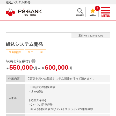
組込システム開発
0
案件No：32441-Q05
組込システム開発
長期案件
リモート可
契約金額(税抜)
550,000
600,000
￥
/月～￥
/月
作業内容
C言語を用いた組込システム開発を行って頂きます。
・C言語での開発経験
・Linux経験
スキル
【尚由スキル】
・C++での開発経験
・組込系開発経験及びデバイスドライバの開発経験