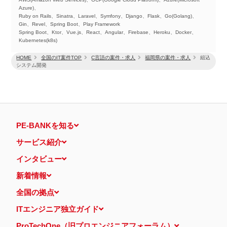
Azure)、
Ruby on Rails、Sinatra、Laravel、Symfony、Django、Flask、Go(Golang)、
Gin、Revel、Spring Boot、Play Framework
Spring Boot、Ktor、Vue.js、React、Angular、Firebase、Heroku、Docker、
Kubernetes(k8s)
HOME
全国のIT案件TOP
C言語の案件・求人
福岡県の案件・求人
組込
システム開発
PE-BANKを知る
サービス紹介
インタビュー
新着情報
全国の拠点
ITエンジニア独立ガイド
ProTechOne（旧プロエンジニアフォーラム）