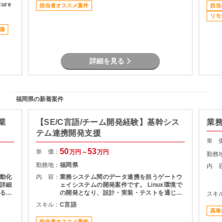
に携わりたい方におすすめです。
zure
担当者オススメ案件
担当
増加
安定
リモ
もちろ
価
れる
主な業
疑応
詳細を見る
ュー
バック
ャー
講師未
福岡県の新着案件
の講
業
【SE/C言語/チーム開発経験】基幹シス
業
テム連携開発支援
単 
50
53
単 価：
万円～
万円
勤務
勤務地：
福岡県
内 
動化
内 容：
業務システム間のデータ連携を担うゲートウ
詳細
ェイシステムの開発案件です。 Linux環境で
るこ
の開発となり、設計・実装・テストを通じて
スキ
積み
システムの安定稼働を支える役割を担当いた
スキル：
C言語
とし
だきます。 長期案件のため、腰を据えて開発
高単
に携わりたい方におすすめです。
担当者オススメ案件