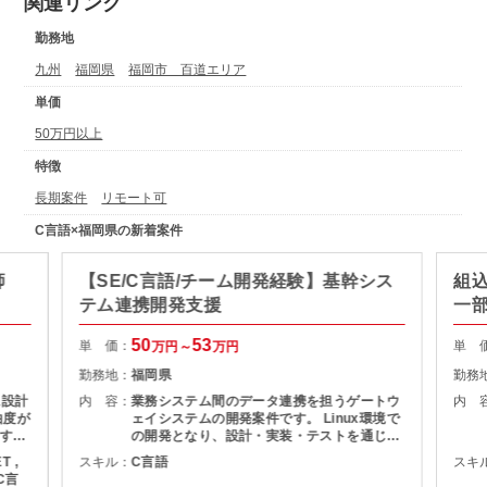
関連リンク
勤務地
九州
福岡県
福岡市 百道エリア
単価
50万円以上
特徴
長期案件
リモート可
C言語×福岡県の新着案件
師
【SE/C言語/チーム開発経験】基幹シス
組
テム連携開発支援
一
50
53
単 価：
単 
万円～
万円
勤務地：
福岡県
勤務
に設計
内 容：
業務システム間のデータ連携を担うゲートウ
内 
由度が
ェイシステムの開発案件です。 Linux環境で
すい
の開発となり、設計・実装・テストを通じて
システムの安定稼働を支える役割を担当いた
T ,
スキル：
C言語
スキ
の理解
だきます。 長期案件のため、腰を据えて開発
 C言