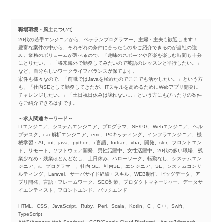
職場環境・風土について
20代の若手エンジニアから、ベテランプログラマー、主婦・主夫も歓迎します！
豊富な案件の中から、それぞれの条件に合ったものをご紹介できるのが当社の強
み。業務のボリュームが選べるので、「趣味のスポーツや音楽を楽しむ時間も十分
にとりたい。」「将来海外で勤務してみたいので英語のレッスンと平行したい。」
など、自分らしいワークライフバランスが保てます。
案件も様々なので、「前職ではJavaを極めたのでここでも活かしたい。」という方
も、「社内SEとして勤務してきたが、ITスキルを高めるためにWebアプリ開発に
チャレンジしたい。」「土日祝日休みは譲れない…」という方にもぴったりの案件
をご紹介できるはずです。
～求人関連キーワード～
ITエンジニア、システムエンジニア、プログラマ、SE/PG、Webエンジニア、ヘル
プデスク、cae解析エンジニア、emc、PCキッティング、インフラエンジニア、機
械学習・AI、iot、java、python、c言語、fortran、vba、開発、sler、フロントエン
ド、リモート、ソフトウェア開発、男性活躍中、女性活躍中、20代の多い職場、残
業少なめ・残業ほとんどなし、土日休み、ハローワーク、転勤なし、システムエン
ジニア、it、プログラマー、社内 SE、社内SE、エンジニア、SE、システムコンサ
ルティング、Laravel、サーバサイド経験・スキル、WEB制作、ビッグデータ、ア
プリ開発、言語・フレームワーク、SEO対策、プロダクトマネージャー、データサ
イエンティスト、フロントエンド、バックエンド
HTML、CSS、JavaScript、Ruby、Perl、Scala、Kotlin、C 、C++、Swift、
TypeScript
AWS(Amazon Web Services)、GCP(Google Cloud Platform)、Azure(Microsoft