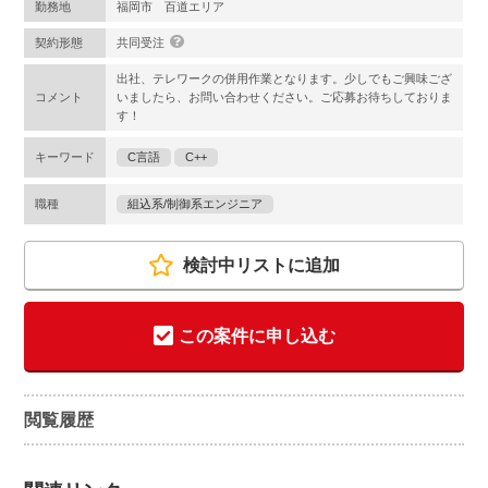
勤務地
福岡市 百道エリア
契約形態
共同受注
出社、テレワークの併用作業となります。少しでもご興味ござ
コメント
いましたら、お問い合わせください。ご応募お待ちしておりま
す！
キーワード
C言語
C++
職種
組込系/制御系エンジニア
検討中リストに追加
この案件に申し込む
閲覧履歴