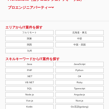
プロエンジニアパーティー
エリアからIT案件を探す
フルリモート
北海道・東北
関東
中部
関西
中国・四国
九州
スキルキーワードからIT案件を探す
Java
JavaScript
PHP
Python
.NET
C#
VB.NET
Ruby
SQL
Typescript
Node.js
Angular.js
Vue.js
Nuxt.js
Kotlin
Go言語(golang)