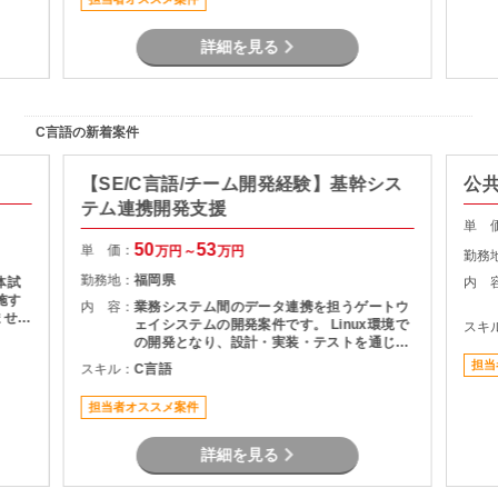
詳細を見る
C言語の新着案件
【SE/C言語/チーム開発経験】基幹シス
公共
テム連携開発支援
単 
50
53
単 価：
万円～
万円
勤務
勤務地：
福岡県
体試
内 
施す
内 容：
業務システム間のデータ連携を担うゲートウ
ませる
ェイシステムの開発案件です。 Linux環境で
スキ
験した
の開発となり、設計・実装・テストを通じて
り。
システムの安定稼働を支える役割を担当いた
担当
スキル：
C言語
製造
だきます。 長期案件のため、腰を据えて開発
る。
に携わりたい方におすすめです。
担当者オススメ案件
詳細を見る