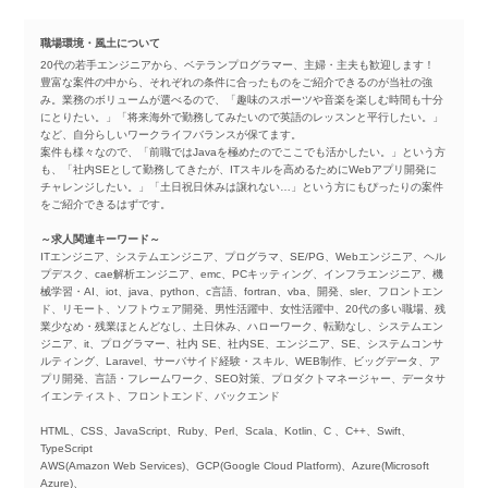
職場環境・風土について
20代の若手エンジニアから、ベテランプログラマー、主婦・主夫も歓迎します！
豊富な案件の中から、それぞれの条件に合ったものをご紹介できるのが当社の強
み。業務のボリュームが選べるので、「趣味のスポーツや音楽を楽しむ時間も十分
にとりたい。」「将来海外で勤務してみたいので英語のレッスンと平行したい。」
など、自分らしいワークライフバランスが保てます。
案件も様々なので、「前職ではJavaを極めたのでここでも活かしたい。」という方
も、「社内SEとして勤務してきたが、ITスキルを高めるためにWebアプリ開発に
チャレンジしたい。」「土日祝日休みは譲れない…」という方にもぴったりの案件
をご紹介できるはずです。
～求人関連キーワード～
ITエンジニア、システムエンジニア、プログラマ、SE/PG、Webエンジニア、ヘル
プデスク、cae解析エンジニア、emc、PCキッティング、インフラエンジニア、機
械学習・AI、iot、java、python、c言語、fortran、vba、開発、sler、フロントエン
ド、リモート、ソフトウェア開発、男性活躍中、女性活躍中、20代の多い職場、残
業少なめ・残業ほとんどなし、土日休み、ハローワーク、転勤なし、システムエン
ジニア、it、プログラマー、社内 SE、社内SE、エンジニア、SE、システムコンサ
ルティング、Laravel、サーバサイド経験・スキル、WEB制作、ビッグデータ、ア
プリ開発、言語・フレームワーク、SEO対策、プロダクトマネージャー、データサ
イエンティスト、フロントエンド、バックエンド
HTML、CSS、JavaScript、Ruby、Perl、Scala、Kotlin、C 、C++、Swift、
TypeScript
AWS(Amazon Web Services)、GCP(Google Cloud Platform)、Azure(Microsoft
Azure)、