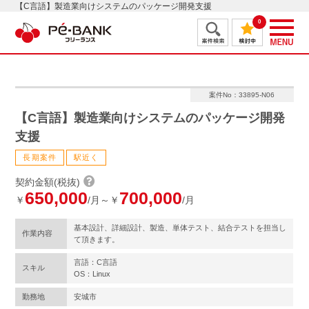
【C言語】製造業向けシステムのパッケージ開発支援
0
案件No：33895-N06
【C言語】製造業向けシステムのパッケージ開発
支援
長期案件
駅近く
契約金額(税抜)
650,000
700,000
￥
/月～￥
/月
基本設計、詳細設計、製造、単体テスト、結合テストを担当し
作業内容
て頂きます。
言語：C言語
スキル
OS：Linux
勤務地
安城市