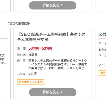
詳細を見る
C言語の新着案件
【SE/C言語/チーム開発経験】基幹シス
公共
テム連携開発支援
単 
50
53
単 価：
万円～
万円
勤務
勤務地：
福岡県
体試
内 
施す
内 容：
業務システム間のデータ連携を担うゲートウ
ませる
ェイシステムの開発案件です。 Linux環境で
スキ
験した
の開発となり、設計・実装・テストを通じて
り。
システムの安定稼働を支える役割を担当いた
担当
スキル：
C言語
製造
だきます。 長期案件のため、腰を据えて開発
る。
に携わりたい方におすすめです。
担当者オススメ案件
詳細を見る