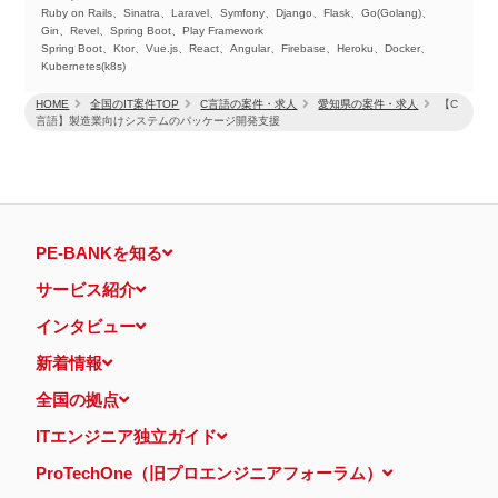
Ruby on Rails、Sinatra、Laravel、Symfony、Django、Flask、Go(Golang)、
Gin、Revel、Spring Boot、Play Framework
Spring Boot、Ktor、Vue.js、React、Angular、Firebase、Heroku、Docker、
Kubernetes(k8s)
HOME
全国のIT案件TOP
C言語の案件・求人
愛知県の案件・求人
【C
言語】製造業向けシステムのパッケージ開発支援
PE-BANKを知る
サービス紹介
インタビュー
新着情報
全国の拠点
ITエンジニア独立ガイド
ProTechOne（旧プロエンジニアフォーラム）