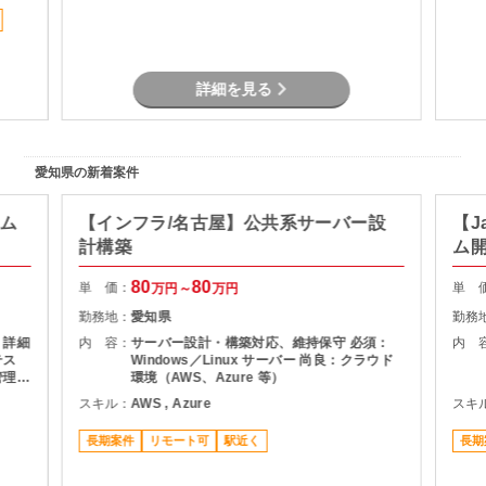
ォロー
ョン
す。
から
詳細を見る
果物
フィ
ラスマ
。 ま
愛知県の新着案件
るよ
。
テム
【インフラ/名古屋】公共系サーバー設
【J
計構築
ム
80
80
単 価：
単 
万円～
万円
勤務地：
愛知県
勤務
 詳細
内 容：
サーバー設計・構築対応、維持保守 必須：
内 
テス
Windows／Linux サーバー 尚良：クラウド
管理
環境（AWS、Azure 等）
務ア
スキル：
AWS , Azure
スキ
長期案件
リモート可
駅近く
長期