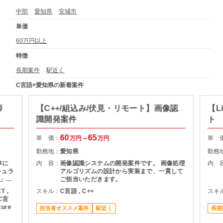
中部
愛知県
安城市
単価
60万円以上
特徴
長期案件
駅近く
C言語×愛知県の新着案件
師
【C++/組込み/伏見・リモート】画像認
【L
識開発案件
ト
60
65
単 価：
単 
万円～
万円
勤務地：
愛知県
勤務
準に
内 容：
画像認識システムの開発案件です。 画像処理
内 
キュラ
アルゴリズムの設計から実装まで、一貫して
」研
ご担当いただきます。
T ,
スキル：
C言語 , C++
スキ
・受
 C言
zure
担当者オススメ案件
駅近く
長期
講者
にも