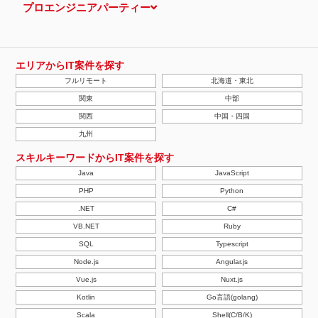
プロエンジニアパーティー
エリアからIT案件を探す
フルリモート
北海道・東北
関東
中部
関西
中国・四国
九州
スキルキーワードからIT案件を探す
Java
JavaScript
PHP
Python
.NET
C#
VB.NET
Ruby
SQL
Typescript
Node.js
Angular.js
Vue.js
Nuxt.js
Kotlin
Go言語(golang)
Scala
Shell(C/B/K)