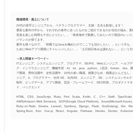
職場環境・風土について
20代の若手エンジニアから、ベテランプログラマー、主婦・主夫も歓迎します！
豊富な案件の中から、それぞれの条件に合ったものをご紹介できるのが当社の強み。業
音楽を楽しむ時間も十分にとりたい。」「将来海外で勤務してみたいので英語のレッス
バランスが保てます。
案件も様々なので、「前職ではJavaを極めたのでここでも活かしたい。」という方も、
ためにWebアプリ開発にチャレンジしたい。」「土日祝日休みは譲れない…」という
～求人関連キーワード～
ITエンジニア、システムエンジニア、プログラマ、SE/PG、Webエンジニア、ヘルプデ
グ、インフラエンジニア、機械学習・AI、iot、java、python、c言語、fortran、v
ア開発、男性活躍中、女性活躍中、20代の多い職場、残業少なめ・残業ほとんどなし
ジニア、it、プログラマー、社内 SE、社内SE、エンジニア、SE、システムコンサルティ
制作、ビッグデータ、アプリ開発、言語・フレームワーク、SEO対策、プロダクトマ
ド、バックエンド
HTML、CSS、JavaScript、Ruby、Perl、Scala、Kotlin、C 、C++、Swift、TypeScript
AWS(Amazon Web Services)、GCP(Google Cloud Platform)、Azure(Microsoft Azure
Ruby on Rails、Sinatra、Laravel、Symfony、Django、Flask、Go(Golang)、Gin、Rev
Spring Boot、Ktor、Vue.js、React、Angular、Firebase、Heroku、Docker、Kubernet