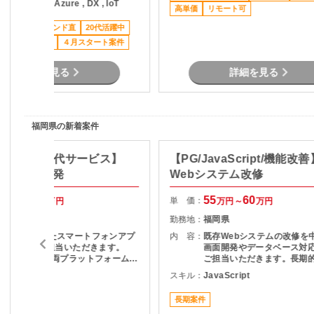
言語 , AWS , Azure , DX , IoT
修の講師をご担当いただきます。 ◆
高単価
ます。また、映像・音声デ
リモート可
主な業務◆ ・講義（登壇） ・受講生
う機能やストリーミング関
ススメ案件
エンド直
20代活躍中
からの質疑応答、悩み相談 ・顧客対
開発・改修も予定されていま
応 ・成果物レビュー ・朝会・夕会の
女性多数活躍中
４月スタート案件
画後は既存メンバーからの
運営 ・日報のフィードバック ・評価
受けながら業務に入るため
ポート作成 など ◆サポート体制◆
に安定して参画いただける
詳細を見る
詳細を見る
新人研修期間中は専属でクラスマネ
します。
ージャーがついてサポートいたしま
す。 また、講師未経験の方も安心し
て登壇できるよう事前の講師トレー
ニングもございます。
福岡県の新着案件
Flutter/次世代サービス】
【PG/JavaScript/機能改善
ルアプリ開発
Webシステム改修
50
55
55
60
単 価：
万円～
万円
万円～
万円
福岡県
勤務地：
福岡県
Flutterを用いたスマートフォンアプ
内 容：
既存Webシステムの改修を
リの開発をご担当いただきます。
画面開発やデータベース対
Android・iOS両プラットフォーム向
ご担当いただきます。長期
けの開発に携わることができるた
ジェクト展開も予定されて
lutter
スキル：
JavaScript
め、クロスプラットフォーム開発経
定して参画いただける環境
験を活かしたい方におすすめの長期
長期案件
案件です。