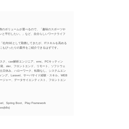
務のボリュームが選べるので、「趣味のスポーツや
ンと平行したい。」など、自分らしいワークライフ
「社内SEとして勤務してきたが、ITスキルを高める
方にもぴったりの案件をご紹介できるはずです。
スク、cae解析エンジニア、emc、PCキッティン
ba、開発、sler、フロントエンド、リモート、ソフトウェ
、土日休み、ハローワーク、転勤なし、システムエン
ング、Laravel、サーバサイド経験・スキル、WEB
ネージャー、データサイエンティスト、フロントエン
)、
el、Spring Boot、Play Framework
es(k8s)