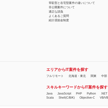
常駐型と在宅型案件の違いについて
非公開案件について
適正な請負
よくあるご質問
紹介奨励金制度
エリアからIT案件を探す
フルリモート
北海道・東北
関東
中部
スキルキーワードからIT案件を探す
Java
JavaScript
PHP
Python
.NET
Scala
Shell(C/B/K)
Objective-C
VB/V