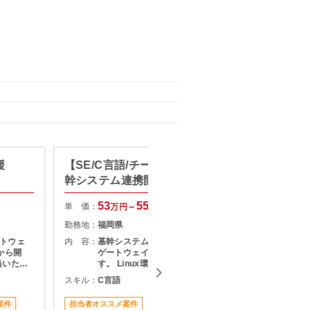
援
【SE/C言語/チーム開発経験】基
【SE/
幹システム連携開発支援
開発経
システ
53
55
単 価：
単 価：
万円～
万円
勤務地：
福岡県
勤務地：
フトウェ
内 容：
基幹システム間のデータ連携を担う
内 容：
から開
ゲートウェイシステムの開発案件で
当いただ
す。 Linux環境にて、C言語を用い
と連携す
た開発業務をご担当いただきます。
スキル：
C言語
スキル：
、ドライ
システムの安定稼働を支える重要な
む下位レ
ポジションで、設計・開発・テスト
案件
担当者オススメ案件
駅近く
いただき
を通じて長期的に参画できる案件で