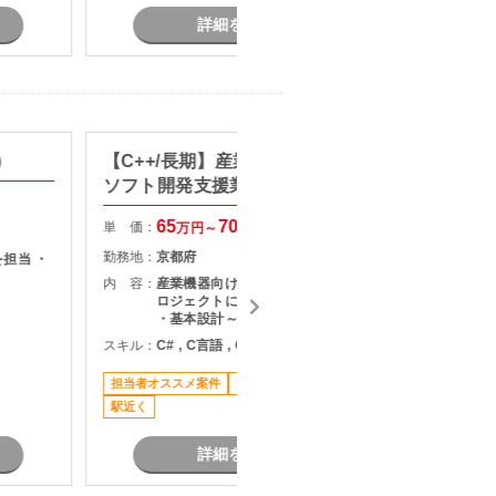
詳細を見る
)
【C++/長期】産業機器向け制御
【C+
ソフト開発支援業務
プ開発
65
70
単 価：
単 価：
万円～
万円
勤務地：
京都府
勤務地：
担当 ・
内 容：
産業機器向け制御システムの開発プ
内 容：
ロジェクトにご参画いただきます。
・基本設計～詳細設計、開発、単体
試験まで一貫して担当 ・C++を用い
スキル：
C# , C言語 , C++ , IoT
スキル：
C
た制御アプリケーションの実装 ・通
信制御機能の開発 ・マルチスレッド
担当者オススメ案件
元請け直
長期案件
リモート
環境でのプログラム開発 ・長期参画
駅近く
を前提とした開発案件
詳細を見る