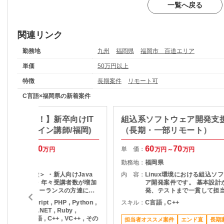
一覧へ戻る
関連リンク
勤務地
九州
福岡県
福岡市 百道エリア
単価
50万円以上
特徴
長期案件
リモート可
C言語×福岡県の新着案件
経験者歓迎！】新卒向けIT
組込系ソフトウェア開発支
師業務（メイン講師/福岡)
（長期・一部リモート）
120
140
60
70
単 価：
万円～
万円
万円～
万円
福岡県
勤務地：
福岡県
＜当案件の特徴＞ ・新人向けJava
内 容：
Linux環境における組込ソ
研修多数あり ・年々受講者数が増加
ア開発案件です。 基本設計
しており、フリーランスの方達にも
発、テストまで一貫して担
毎年安定して業務発注 ・弊社からの
きます。 ネットワーク機器
ava , JavaScript , PHP , Python ,
スキル：
C言語 , C++
フォローはもちろん、講師同士でコ
るシステムの開発を中心に
NET , C# , VB.NET , Ruby ,
ミュニケーションのとれる環境を整
バ・ミドルウェア領域を含
B/VBA , C言語 , C++ , VC++ , その
担当者オススメ案件
エンド直
長期
新入社員向けのIT研
イヤーの開発にも携わって