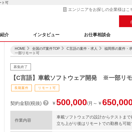
ート可
エンジニアをお探しの企業様はこ
ス紹介
インタビュー
お仕事相談会
HOME
全国のIT案件TOP
C言語の案件・求人
福岡県の案件・
一部リモート可
募集終了
【C言語】車載ソフトウェア開発 ※一部リ
長期案件
リモート可
500,000
650,00
契約金額(税抜)
￥
/月～￥
車載ソフトウェアの設計からテストまで
作業内容
立ち上がり後はリモートでの勤務も可能