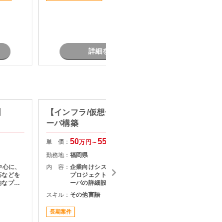
ータを扱
す。
連機能の
す。 参
引継ぎを
、長期的
方を歓迎
詳細を見る
】
【インフラ/仮想化】Windowsサ
【SE/
ーバ構築
ステム
50
550
単 価：
単 価：
万円～
万円
勤務地：
福岡県
勤務地：
中心に、
内 容：
企業向けシステム基盤の更改・構築
内 容：
応などを
プロジェクトにおいて、Windowsサ
的なプロ
ーバの詳細設計から環境構築、テス
おり、安
トまでをご担当いただきます。
スキル：
その他言語
スキル：
J
です。
長期案件
長期案件