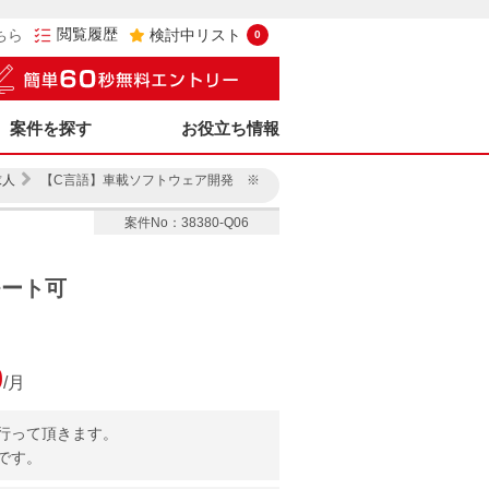
閲覧履歴
ちら
検討中リスト
0
案件を探す
お役立ち情報
求人
【C言語】車載ソフトウェア開発 ※
案件No：38380-Q06
モート可
0
/月
行って頂きます。
です。