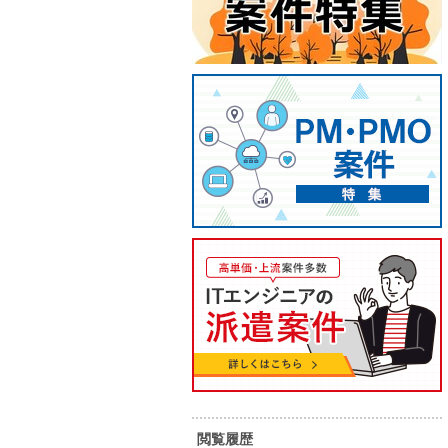
【未経験歓迎！】新卒向けIT研修
【講師
講師業務（サブ講師/福岡)
研修講
70
80
単 価：
単 価：
万円～
万円
勤務地：
福岡県
勤務地：
内 容：
＜概要＞ ■特徴 現場に合わせて、柔
内 容：
軟に設計できる研修を。 研修内容や
進め方の自由度が高く、講師の個性
や得意分野を活かしやすい研修で
スキル：
Java , JavaScript , PHP , Python ,
スキル：
J
す。 ■サブ講師 ・登壇なし（原則）
.NET , C# , VB.NET , Ruby , SQL ,
.
・質問対応／教室内フォロー ・受講
VB/VBA , C言語 , C++ , VC++ , その
V
閲覧履歴
者の理解サポートが中心 ＜当案件の
備 ＜業務内容＞ 