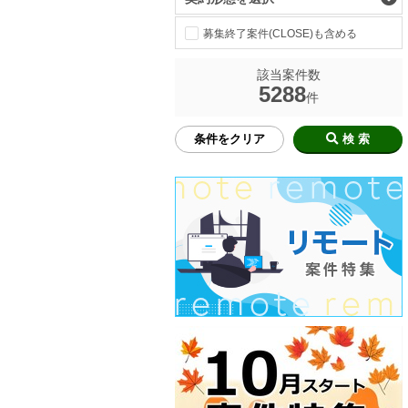
募集終了案件(CLOSE)も含める
該当案件数
5288
件
条件をクリア
検 索