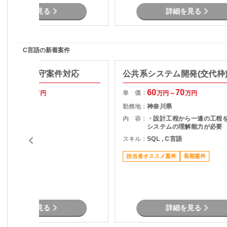
詳細を見る
詳細を見る
C言語の新着案件
ステム 保守案件対応
公共系システム開発(交代枠
70
70
60
70
単 価：
万円～
万円
万円～
万円
東京都
勤務地：
神奈川県
保守案件対応
内 容：
・設計工程から一連の工程を
システムの理解能力が必要
C言語
スキル：
SQL , C言語
担当者オススメ案件
長期案件
詳細を見る
詳細を見る