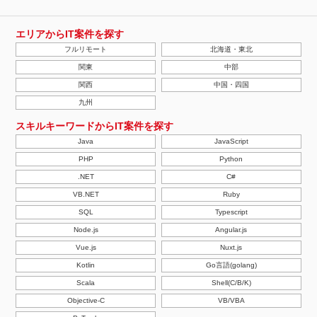
エリアからIT案件を探す
フルリモート
北海道・東北
関東
中部
関西
中国・四国
九州
スキルキーワードからIT案件を探す
Java
JavaScript
PHP
Python
.NET
C#
VB.NET
Ruby
SQL
Typescript
Node.js
Angular.js
Vue.js
Nuxt.js
Kotlin
Go言語(golang)
Scala
Shell(C/B/K)
Objective-C
VB/VBA