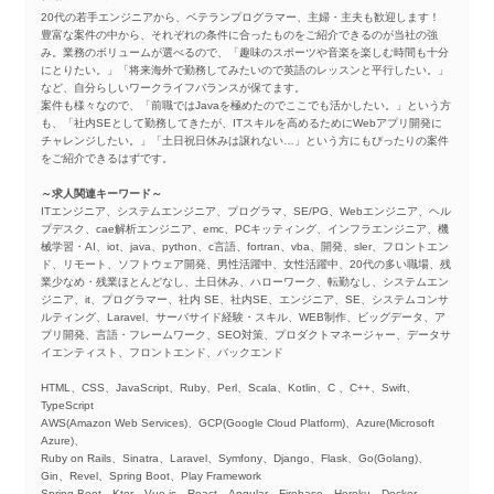
20代の若手エンジニアから、ベテランプログラマー、主婦・主夫も歓迎します！
豊富な案件の中から、それぞれの条件に合ったものをご紹介できるのが当社の強
み。業務のボリュームが選べるので、「趣味のスポーツや音楽を楽しむ時間も十分
にとりたい。」「将来海外で勤務してみたいので英語のレッスンと平行したい。」
など、自分らしいワークライフバランスが保てます。
案件も様々なので、「前職ではJavaを極めたのでここでも活かしたい。」という方
も、「社内SEとして勤務してきたが、ITスキルを高めるためにWebアプリ開発に
チャレンジしたい。」「土日祝日休みは譲れない…」という方にもぴったりの案件
をご紹介できるはずです。
～求人関連キーワード～
ITエンジニア、システムエンジニア、プログラマ、SE/PG、Webエンジニア、ヘル
プデスク、cae解析エンジニア、emc、PCキッティング、インフラエンジニア、機
械学習・AI、iot、java、python、c言語、fortran、vba、開発、sler、フロントエン
ド、リモート、ソフトウェア開発、男性活躍中、女性活躍中、20代の多い職場、残
業少なめ・残業ほとんどなし、土日休み、ハローワーク、転勤なし、システムエン
ジニア、it、プログラマー、社内 SE、社内SE、エンジニア、SE、システムコンサ
ルティング、Laravel、サーバサイド経験・スキル、WEB制作、ビッグデータ、ア
プリ開発、言語・フレームワーク、SEO対策、プロダクトマネージャー、データサ
イエンティスト、フロントエンド、バックエンド
HTML、CSS、JavaScript、Ruby、Perl、Scala、Kotlin、C 、C++、Swift、
TypeScript
AWS(Amazon Web Services)、GCP(Google Cloud Platform)、Azure(Microsoft
Azure)、
Ruby on Rails、Sinatra、Laravel、Symfony、Django、Flask、Go(Golang)、
Gin、Revel、Spring Boot、Play Framework
Spring Boot、Ktor、Vue.js、React、Angular、Firebase、Heroku、Docker、