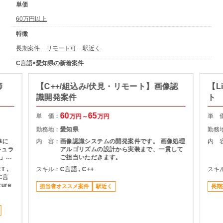
単価
60万円以上
特徴
長期案件
リモート可
駅近く
C言語×愛知県の新着案件
師
【C++/組込み/伏見・リモート】画像認
【L
識開発案件
ト
60
65
単 価：
単 
万円～
万円
勤務地：
愛知県
勤務
準に
内 容：
画像認識システムの開発案件です。 画像処理
内 
キュラ
アルゴリズムの設計から実装まで、一貫して
」研
ご担当いただきます。
T ,
スキル：
C言語 , C++
スキ
・受
 C言
zure
担当者オススメ案件
駅近く
長期
講者
にも
ォロー
ョン