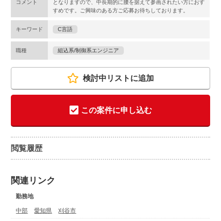
コメント
となりますので、中長期的に腰を据えて参画されたい方におす
すめです。ご興味のある方ご応募お待ちしております。
キーワード
C言語
職種
組込系/制御系エンジニア
検討中リストに追加
この案件に申し込む
閲覧履歴
関連リンク
勤務地
中部
愛知県
刈谷市