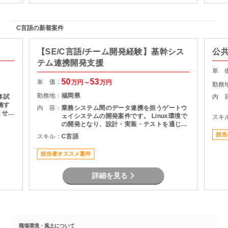
C言語の新着案件
【SE/C言語/チーム開発経験】基幹シス
公共
テム連携開発支援
単 
50
53
単 価：
万円～
万円
勤務
勤務地：
福岡県
体試
内 
施す
内 容：
業務システム間のデータ連携を担うゲートウ
ませる
ェイシステムの開発案件です。 Linux環境で
スキ
験した
の開発となり、設計・実装・テストを通じて
り。
システムの安定稼働を支える役割を担当いた
担当
スキル：
C言語
製造
だきます。 長期案件のため、腰を据えて開発
る。
に携わりたい方におすすめです。
担当者オススメ案件
詳細を見る
職場環境・風土について