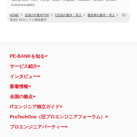
Kubernetes(k8s)
HOME
全国のIT案件TOP
C言語の案件・求人
愛知県の案件・求人
【C
言語】ECUソフト開発案件
PE-BANKを知る
サービス紹介
インタビュー
新着情報
全国の拠点
ITエンジニア独立ガイド
ProTechOne（旧プロエンジニアフォーラム）
プロエンジニアパーティー