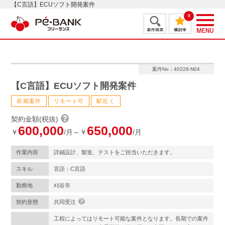
【C言語】ECUソフト開発案件
0
案件No：40228-N04
【C言語】ECUソフト開発案件
長期案件
リモート可
駅近く
契約金額(税抜)
600,000
650,000
￥
/月～￥
/月
作業内容
詳細設計、製造、テストをご担当いただきます。
スキル
言語：C言語
勤務地
刈谷市
契約形態
共同受注
工程によってはリモート可能な案件となります。長期での案件