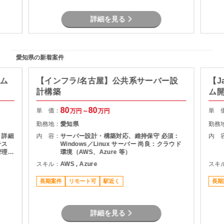
す。
から
詳細を見る
果物
フィ
ラスマ
。 ま
愛知県の新着案件
るよ
。
テム
【インフラ/名古屋】公共系サーバー設
【J
計構築
ム
80
80
単 価：
単 
万円～
万円
勤務地：
愛知県
勤務
 詳細
内 容：
サーバー設計・構築対応、維持保守 必須：
内 
テス
Windows／Linux サーバー 尚良：クラウド
管理
環境（AWS、Azure 等）
務ア
スキル：
AWS , Azure
スキ
長期案件
リモート可
駅近く
長期
詳細を見る