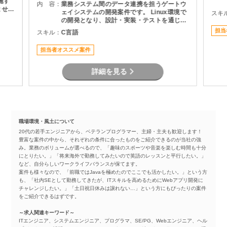
施す
内 容：
業務システム間のデータ連携を担うゲートウ
ませる
ェイシステムの開発案件です。 Linux環境で
スキ
験した
の開発となり、設計・実装・テストを通じて
り。
システムの安定稼働を支える役割を担当いた
担当
スキル：
C言語
製造
だきます。 長期案件のため、腰を据えて開発
る。
に携わりたい方におすすめです。
担当者オススメ案件
詳細を見る
職場環境・風土について
20代の若手エンジニアから、ベテランプログラマー、主婦・主夫も歓迎します！
豊富な案件の中から、それぞれの条件に合ったものをご紹介できるのが当社の強
み。業務のボリュームが選べるので、「趣味のスポーツや音楽を楽しむ時間も十分
にとりたい。」「将来海外で勤務してみたいので英語のレッスンと平行したい。」
など、自分らしいワークライフバランスが保てます。
案件も様々なので、「前職ではJavaを極めたのでここでも活かしたい。」という方
も、「社内SEとして勤務してきたが、ITスキルを高めるためにWebアプリ開発に
チャレンジしたい。」「土日祝日休みは譲れない…」という方にもぴったりの案件
をご紹介できるはずです。
～求人関連キーワード～
ITエンジニア、システムエンジニア、プログラマ、SE/PG、Webエンジニア、ヘル