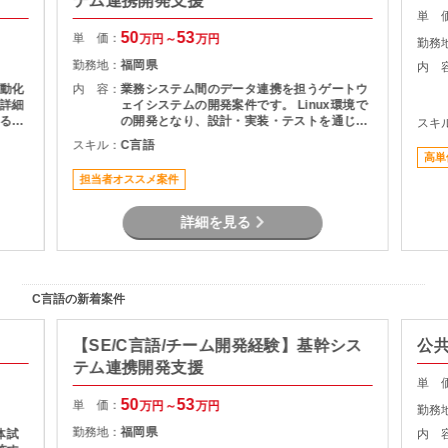
テム連携開発支援
単 
50
53
単 価：
万円～
万円
勤務
勤務地：
福岡県
内 
動化
内 容：
業務システム間のデータ連携を担うゲートウ
詳細
ェイシステムの開発案件です。 Linux環境で
るこ
の開発となり、設計・実装・テストを通じて
スキ
積み
システムの安定稼働を支える役割を担当いた
スキル：
C言語
とし
だきます。 長期案件のため、腰を据えて開発
高単
に携わりたい方におすすめです。
担当者オススメ案件
詳細を見る
C言語の新着案件
【SE/C言語/チーム開発経験】基幹シス
公共
テム連携開発支援
単 
50
53
単 価：
万円～
万円
勤務
勤務地：
福岡県
体試
内 