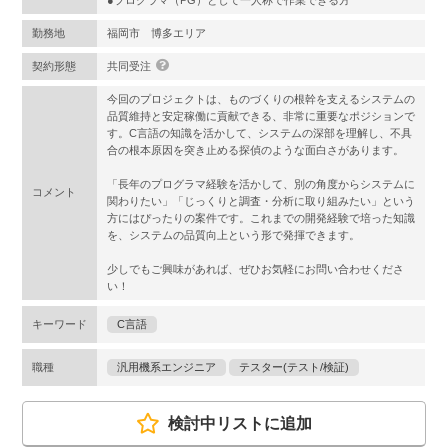
●プログラマ（PG）として一人称で作業できる方
勤務地
福岡市 博多エリア
契約形態
共同受注
今回のプロジェクトは、ものづくりの根幹を支えるシステムの
品質維持と安定稼働に貢献できる、非常に重要なポジションで
す。C言語の知識を活かして、システムの深部を理解し、不具
合の根本原因を突き止める探偵のような面白さがあります。
「長年のプログラマ経験を活かして、別の角度からシステムに
コメント
関わりたい」「じっくりと調査・分析に取り組みたい」という
方にはぴったりの案件です。これまでの開発経験で培った知識
を、システムの品質向上という形で発揮できます。
少しでもご興味があれば、ぜひお気軽にお問い合わせくださ
い！
キーワード
C言語
職種
汎用機系エンジニア
テスター(テスト/検証)
検討中リストに追加