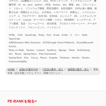
プデスク、cae解析エンジニア、emc、PCキッティング、インフラエンジニア、機
械学習・AI、iot、java、python、c言語、fortran、vba、開発、sler、フロントエン
ド、リモート、ソフトウェア開発、男性活躍中、女性活躍中、20代の多い職場、残
業少なめ・残業ほとんどなし、土日休み、ハローワーク、転勤なし、システムエン
ジニア、it、プログラマー、社内 SE、社内SE、エンジニア、SE、システムコンサ
ルティング、Laravel、サーバサイド経験・スキル、WEB制作、ビッグデータ、ア
プリ開発、言語・フレームワーク、SEO対策、プロダクトマネージャー、データサ
イエンティスト、フロントエンド、バックエンド
HTML、CSS、JavaScript、Ruby、Perl、Scala、Kotlin、C 、C++、Swift、
TypeScript
AWS(Amazon Web Services)、GCP(Google Cloud Platform)、Azure(Microsoft
Azure)、
Ruby on Rails、Sinatra、Laravel、Symfony、Django、Flask、Go(Golang)、
Gin、Revel、Spring Boot、Play Framework
Spring Boot、Ktor、Vue.js、React、Angular、Firebase、Heroku、Docker、
Kubernetes(k8s)
HOME
全国のIT案件TOP
C言語の案件・求人
福岡県の案件・求人
図面
作成・設計支援システム テスト・調査プロジェク...
PE-BANKを知る