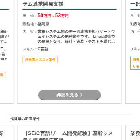
テム連携開発支援
一
50
53
単 価：
単 
万円～
万円
勤務地：
福岡県
勤務
に設計
内 容：
業務システム間のデータ連携を担うゲートウ
内 
由度が
ェイシステムの開発案件です。 Linux環境で
すい
の開発となり、設計・実装・テストを通じて
システムの安定稼働を支える役割を担当いた
T ,
スキル：
C言語
スキ
の理解
だきます。 長期案件のため、腰を据えて開発
 C言
に携わりたい方におすすめです。
zure
担当者オススメ案件
担当
増加
安定
リモ
もちろ
価
れる
主な業
疑応
詳細を見る
ュー
バック
ャー
講師未
福岡県の新着案件
の講
業
【SE/C言語/チーム開発経験】基幹シス
業