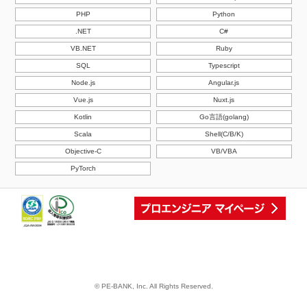
PHP
Python
.NET
C#
VB.NET
Ruby
SQL
Typescript
Node.js
Angular.js
Vue.js
Nuxt.js
Kotlin
Go言語(golang)
Scala
Shell(C/B/K)
Objective-C
VB/VBA
PyTorch
© PE-BANK, Inc. All Rights Reserved.