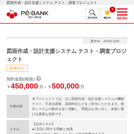
図面作成・設計支援システム テスト・調査プロジェクト
0
案件No：45392-Q06
図面作成・設計支援システム テスト・調査プロジ
ェクト
稼働安定
契約金額(税抜)
450,000
500,000
￥
/月～￥
/月
本プロジェクトでは、主に図面作成・設計支援システムの機能
テスト、不具合調査、原因特定などをご担当いただきます。既
作業内容
存システムの動作を深く理解し、問題点を洗い出し、改善に繋
げる重要な役割です。
【必須スキル】
スキル
●C言語に関する理解と知識