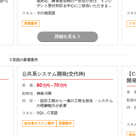
義から
視対応、障害発生時の一次切り分け、インシ
デント受付対応を中心にご担当いただきま
す。定型的な運用作業やヘルプデスク対応、
スキル：
その他言語
スキ
問題発生時の上位者連絡など、安定稼働を支
えるポジションです。IT業界未経験の方で
長期案件
リモ
も、社会人としての基本的な対応力と長期就
業意欲があれば検討可能な案件となっていま
す。
詳細を見る
C言語の新着案件
公共系システム開発(交代枠)
【C
開
60
70
単 価：
万円～
万円
単 
勤務地：
神奈川県
勤務
内 容：
・設計工程から一連の工程を担当 ・システム
の理解能力が必要
内 
スキル：
SQL , C言語
担当者オススメ案件
長期案件
スキ
担当