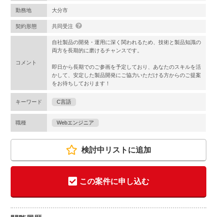
勤務地
大分市
契約形態
共同受注
自社製品の開発・運用に深く関われるため、技術と製品知識の
両方を長期的に磨けるチャンスです。
コメント
即日から長期でのご参画を予定しており、あなたのスキルを活
かして、安定した製品開発にご協力いただける方からのご提案
をお待ちしております！
キーワード
C言語
職種
Webエンジニア
検討中リストに追加
この案件に申し込む