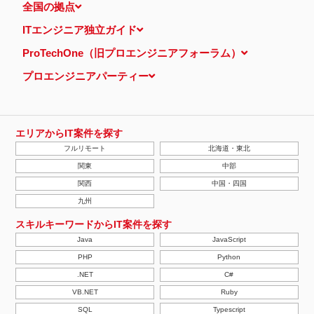
全国の拠点
ITエンジニア独立ガイド
ProTechOne（旧プロエンジニアフォーラム）
プロエンジニアパーティー
エリアからIT案件を探す
フルリモート
北海道・東北
関東
中部
関西
中国・四国
九州
スキルキーワードからIT案件を探す
Java
JavaScript
PHP
Python
.NET
C#
VB.NET
Ruby
SQL
Typescript