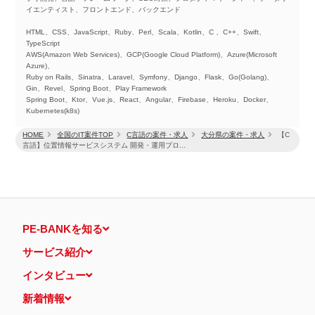
イエンティスト、フロントエンド、バックエンド
HTML、CSS、JavaScript、Ruby、Perl、Scala、Kotlin、C 、C++、Swift、
TypeScript
AWS(Amazon Web Services)、GCP(Google Cloud Platform)、Azure(Microsoft
Azure)、
Ruby on Rails、Sinatra、Laravel、Symfony、Django、Flask、Go(Golang)、
Gin、Revel、Spring Boot、Play Framework
Spring Boot、Ktor、Vue.js、React、Angular、Firebase、Heroku、Docker、
Kubernetes(k8s)
HOME
全国のIT案件TOP
C言語の案件・求人
大分県の案件・求人
【C
言語】位置情報サービスシステム 開発・運用プロ...
PE-BANKを知る
サービス紹介
インタビュー
新着情報