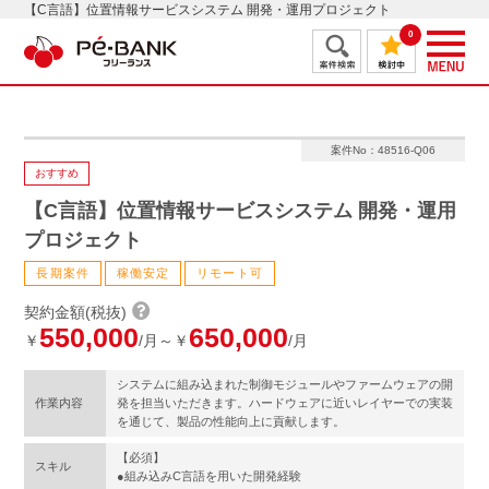
【C言語】位置情報サービスシステム 開発・運用プロジェクト
0
案件No：48516-Q06
おすすめ
【C言語】位置情報サービスシステム 開発・運用
プロジェクト
長期案件
稼働安定
リモート可
契約金額(税抜)
550,000
650,000
￥
/月～￥
/月
システムに組み込まれた制御モジュールやファームウェアの開
作業内容
発を担当いただきます。ハードウェアに近いレイヤーでの実装
を通じて、製品の性能向上に貢献します。
【必須】
スキル
●組み込みC言語を用いた開発経験