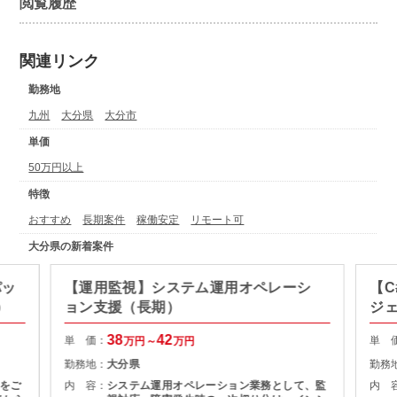
閲覧履歴
関連リンク
勤務地
九州
大分県
大分市
単価
50万円以上
特徴
おすすめ
長期案件
稼働安定
リモート可
大分県の新着案件
パッ
【運用監視】システム運用オペレーシ
【C
)
ョン支援（長期）
ジ
38
42
単 価：
単 
万円～
万円
勤務地：
大分県
勤務
をご
内 容：
システム運用オペレーション業務として、監
内 