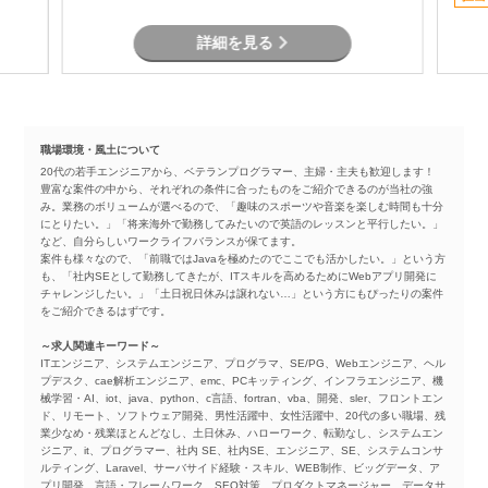
詳細を見る
職場環境・風土について
20代の若手エンジニアから、ベテランプログラマー、主婦・主夫も歓迎します！
豊富な案件の中から、それぞれの条件に合ったものをご紹介できるのが当社の強
み。業務のボリュームが選べるので、「趣味のスポーツや音楽を楽しむ時間も十分
にとりたい。」「将来海外で勤務してみたいので英語のレッスンと平行したい。」
など、自分らしいワークライフバランスが保てます。
案件も様々なので、「前職ではJavaを極めたのでここでも活かしたい。」という方
も、「社内SEとして勤務してきたが、ITスキルを高めるためにWebアプリ開発に
チャレンジしたい。」「土日祝日休みは譲れない…」という方にもぴったりの案件
をご紹介できるはずです。
～求人関連キーワード～
ITエンジニア、システムエンジニア、プログラマ、SE/PG、Webエンジニア、ヘル
プデスク、cae解析エンジニア、emc、PCキッティング、インフラエンジニア、機
械学習・AI、iot、java、python、c言語、fortran、vba、開発、sler、フロントエン
ド、リモート、ソフトウェア開発、男性活躍中、女性活躍中、20代の多い職場、残
業少なめ・残業ほとんどなし、土日休み、ハローワーク、転勤なし、システムエン
ジニア、it、プログラマー、社内 SE、社内SE、エンジニア、SE、システムコンサ
ルティング、Laravel、サーバサイド経験・スキル、WEB制作、ビッグデータ、ア
プリ開発、言語・フレームワーク、SEO対策、プロダクトマネージャー、データサ