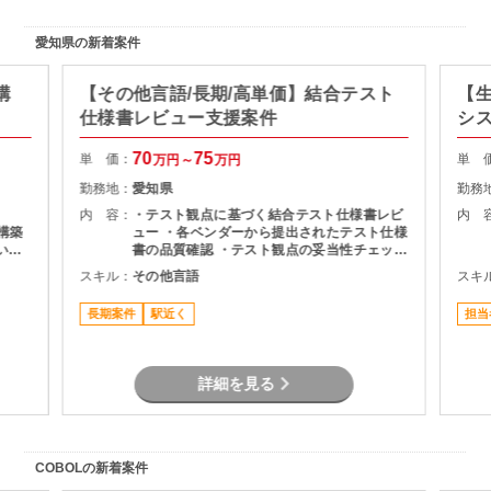
愛知県の新着案件
構
【その他言語/長期/高単価】結合テスト
【生
仕様書レビュー支援案件
シ
70
75
単 価：
単 
万円～
万円
勤務地：
愛知県
勤務
内 容：
・テスト観点に基づく結合テスト仕様書レビ
内 
～構築
ュー ・各ベンダーから提出されたテスト仕様
いた
書の品質確認 ・テスト観点の妥当性チェック
・指摘事項の整理およびレビュー結果のフィ
スキル：
その他言語
スキ
ードバック ・プロジェクト関係者との調整・
コミュニケーション
長期案件
駅近く
担当
詳細を見る
COBOLの新着案件