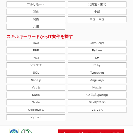
フルリモート
北海道・東北
関東
中部
関西
中国・四国
九州
スキルキーワードからIT案件を探す
Java
JavaScript
PHP
Python
.NET
C#
VB.NET
Ruby
SQL
Typescript
Node.js
Angular.js
Vue.js
Nuxt.js
Kotlin
Go言語(golang)
Scala
Shell(C/B/K)
Objective-C
VB/VBA
PyTorch