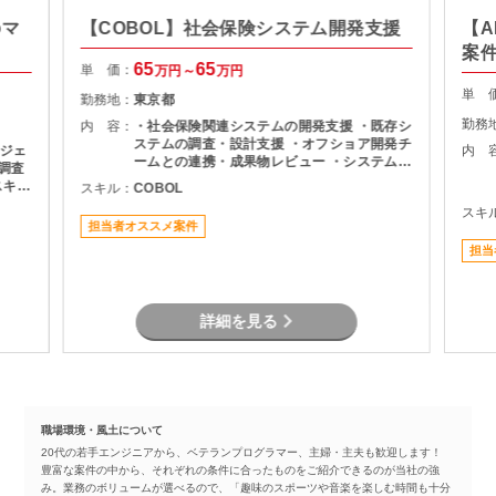
のマ
【COBOL】社会保険システム開発支援
【A
案
65
65
単 価：
万円～
万円
単 
勤務地：
東京都
勤務
内 容：
・社会保険関連システムの開発支援 ・既存シ
ステムの調査・設計支援 ・オフショア開発チ
ジェ
内 
ームとの連携・成果物レビュー ・システム改
修に伴う要件確認および開発支援 ・各種テス
スキル
スキル：
COBOL
ト・検証対応 ・チーム内外とのコミュニケー
スキ
ションおよび調整業務
識は
担当者オススメ案件
担当
詳細を見る
職場環境・風土について
20代の若手エンジニアから、ベテランプログラマー、主婦・主夫も歓迎します！
豊富な案件の中から、それぞれの条件に合ったものをご紹介できるのが当社の強
み。業務のボリュームが選べるので、「趣味のスポーツや音楽を楽しむ時間も十分