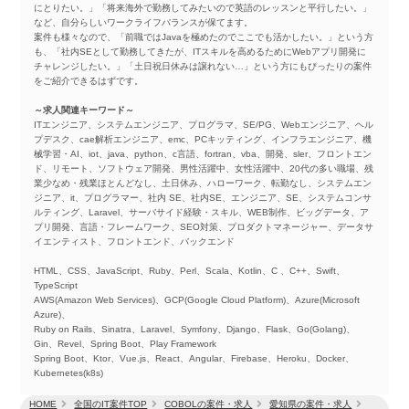
にとりたい。」「将来海外で勤務してみたいので英語のレッスンと平行したい。」
など、自分らしいワークライフバランスが保てます。
案件も様々なので、「前職ではJavaを極めたのでここでも活かしたい。」という方
も、「社内SEとして勤務してきたが、ITスキルを高めるためにWebアプリ開発に
チャレンジしたい。」「土日祝日休みは譲れない…」という方にもぴったりの案件
をご紹介できるはずです。
～求人関連キーワード～
ITエンジニア、システムエンジニア、プログラマ、SE/PG、Webエンジニア、ヘル
プデスク、cae解析エンジニア、emc、PCキッティング、インフラエンジニア、機
械学習・AI、iot、java、python、c言語、fortran、vba、開発、sler、フロントエン
ド、リモート、ソフトウェア開発、男性活躍中、女性活躍中、20代の多い職場、残
業少なめ・残業ほとんどなし、土日休み、ハローワーク、転勤なし、システムエン
ジニア、it、プログラマー、社内 SE、社内SE、エンジニア、SE、システムコンサ
ルティング、Laravel、サーバサイド経験・スキル、WEB制作、ビッグデータ、ア
プリ開発、言語・フレームワーク、SEO対策、プロダクトマネージャー、データサ
イエンティスト、フロントエンド、バックエンド
HTML、CSS、JavaScript、Ruby、Perl、Scala、Kotlin、C 、C++、Swift、
TypeScript
AWS(Amazon Web Services)、GCP(Google Cloud Platform)、Azure(Microsoft
Azure)、
Ruby on Rails、Sinatra、Laravel、Symfony、Django、Flask、Go(Golang)、
Gin、Revel、Spring Boot、Play Framework
Spring Boot、Ktor、Vue.js、React、Angular、Firebase、Heroku、Docker、
Kubernetes(k8s)
HOME
全国のIT案件TOP
COBOLの案件・求人
愛知県の案件・求人