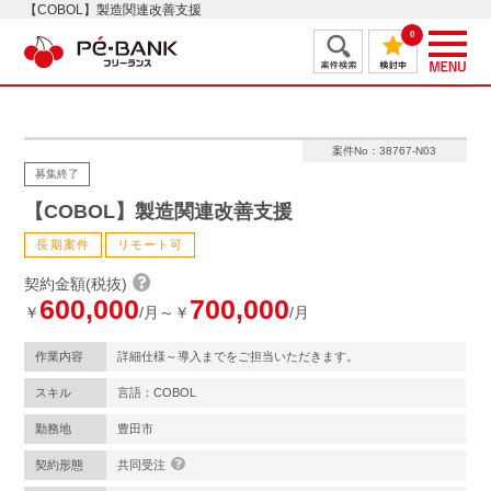
【COBOL】製造関連改善支援
0
案件No：38767-N03
募集終了
【COBOL】製造関連改善支援
長期案件
リモート可
契約金額(税抜)
600,000
700,000
￥
/月～￥
/月
作業内容
詳細仕様～導入までをご担当いただきます。
スキル
言語：COBOL
勤務地
豊田市
契約形態
共同受注