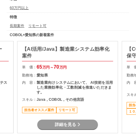
60万円以上
特徴
長期案件
リモート可
COBOL×愛知県の新着案件
ー
【AI活用/Java】製造業システム効率化
【C
案件
保
65
70
単 価：
単 
万円～
万円
勤務地：
愛知県
勤務
テス
内 容：
製造業向けシステムにおいて、 AI技術を活用
内 
した業務効率化・工数削減を推進いただきま
す。
スキ
スキル：
Java , COBOL , その他言語
担当
担当者オススメ案件
リモート可
１０
詳細を見る