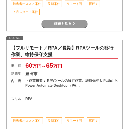
担当者オススメ案件
長期案件
リモート可
駅近く
７月スタート案件
詳細を見る
CLOSE
【フルリモート／RPA／長期】RPAツールの移行
作業、維持保守支援
60
65
単 価：
万円～
万円
勤務地：
豊田市
・作業概要： RPAツールの移行作業、維持保守 UiPathから
内 容：
Power Automate Desktop （PA…
スキル：
RPA
担当者オススメ案件
長期案件
リモート可
駅近く