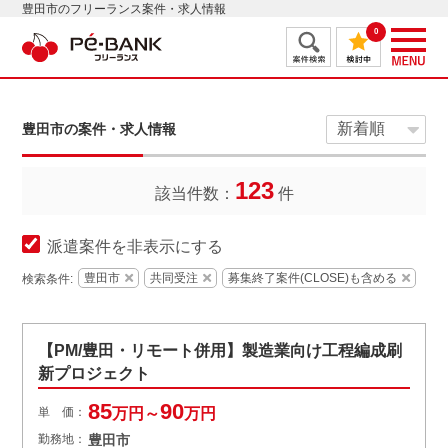
豊田市のフリーランス案件・求人情報
0
豊田市の案件・求人情報
123
該当件数：
件
派遣案件を非表示にする
豊田市
共同受注
募集終了案件(CLOSE)も含める
検索条件:
【PM/豊田・リモート併用】製造業向け工程編成刷
新プロジェクト
85
90
単 価：
万円～
万円
勤務地：
豊田市