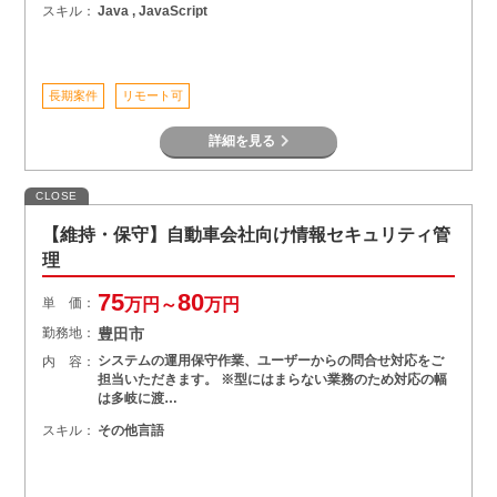
スキル：
Java , JavaScript
長期案件
リモート可
詳細を見る
CLOSE
【維持・保守】自動車会社向け情報セキュリティ管
理
75
80
単 価：
万円～
万円
勤務地：
豊田市
システムの運用保守作業、ユーザーからの問合せ対応をご
内 容：
担当いただきます。 ※型にはまらない業務のため対応の幅
は多岐に渡…
スキル：
その他言語