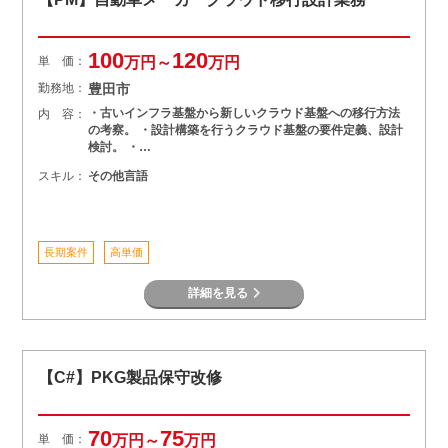
100
120
単 価：
万円～
万円
勤務地：
豊田市
・古いインフラ基盤から新しいクラウド基盤への移行方法
内 容：
の考察。 ・設計構築を行うクラウド基盤の要件定義、設計
検討。 ・…
スキル：
その他言語
長期案件
高単価
詳細を見る
【C#】PKG製品保守改修
70
75
単 価：
万円～
万円