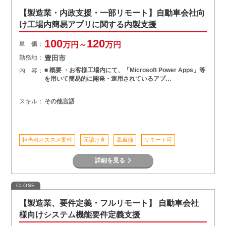
【製造業・内政支援・一部リモート】自動車会社向
け工場内簡易アプリに関する内製支援
100
120
単 価：
万円～
万円
勤務地：
豊田市
■ 概要 ・お客様工場内にて、「Microsoft Power Apps」等
内 容：
を用いて簡易的に開発・運用されているアプ…
スキル：
その他言語
担当者オススメ案件
元請け直
高単価
リモート可
詳細を見る
CLOSE
【製造業、要件定義・フルリモート】 自動車会社
様向けシステム機能要件定義支援