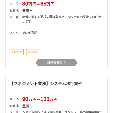
80
85
単 価：
万円～
万円
勤務地：
豊田市
改善に対する要求の聞き取りと、AIツールの実装をお任せ
内 容：
します。
スキル：
その他言語
長期案件
車通勤可
詳細を見る
【マネジメント業務】システム移行案件
90
100
単 価：
万円～
万円
勤務地：
豊田市
システム移行に伴う移行手順、スケジュールの調整業務な
内 容：