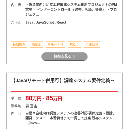
・製造業向け組立工程編成システム刷新プロジェクトのPM
内 容：
業務 ・ベンダーコントロール（調整、相談、提案） ・プロ
ジェク…
スキル：
Java , JavaScript , React
長期案件
高単価
リモート可
駅近く
車通勤可
詳細を見る
【Java/リモート併用可】調達システム要件定義～
80
85
単 価：
万円～
万円
勤務地：
豊田市
自動車会社向け調達システムの改善対応 要件定義～設計、
内 容：
開発、テスト、本番切替まで一貫して担当 既存システム
（Java…