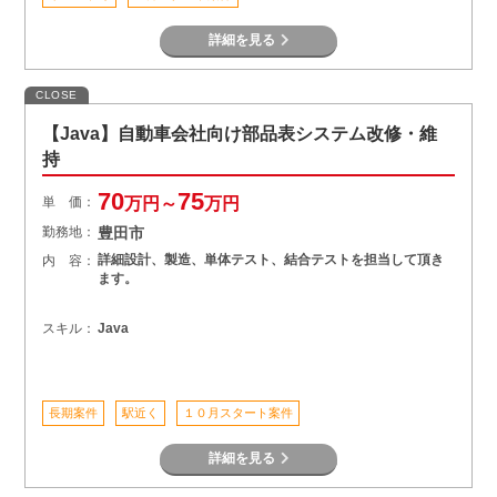
詳細を見る
CLOSE
【Java】自動車会社向け部品表システム改修・維
持
70
75
単 価：
万円～
万円
勤務地：
豊田市
詳細設計、製造、単体テスト、結合テストを担当して頂き
内 容：
ます。
スキル：
Java
長期案件
駅近く
１０月スタート案件
詳細を見る