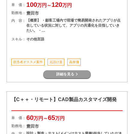
100
120
単 価：
万円～
万円
勤務地：
豊田市
【概要】 ・顧客工場内で現場で簡易開発されたアプリが点
内 容：
在している状況に対して、アプリの共通化を目指していき
たい。 ・…
スキル：
その他言語
担当者オススメ案件
元請け直
高単価
詳細を見る
【C＋＋・リモート】CAD製品カスタマイズ開発
60
65
単 価：
万円～
万円
勤務地：
豊田市
設計・製造・テスト(メインはテスト業務)担当していただき
内 容：