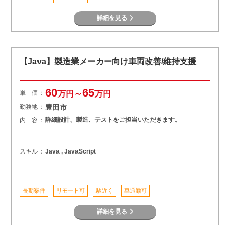
詳細を見る
【Java】製造業メーカー向け車両改善/維持支援
60
65
単 価：
万円～
万円
勤務地：
豊田市
詳細設計、製造、テストをご担当いただきます。
内 容：
スキル：
Java , JavaScript
長期案件
リモート可
駅近く
車通勤可
詳細を見る