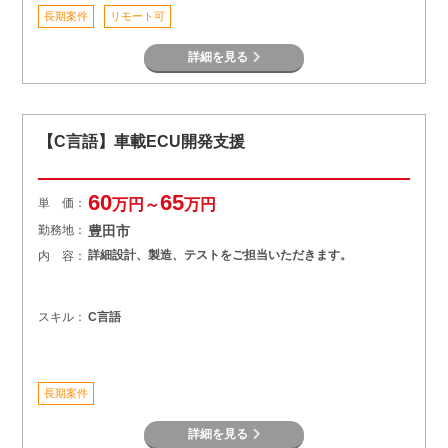
長期案件
リモート可
詳細を見る
【C言語】車載ECU開発支援
60
65
単 価：
万円～
万円
勤務地：
豊田市
詳細設計、製造、テストをご担当いただきます。
内 容：
スキル：
C言語
長期案件
詳細を見る