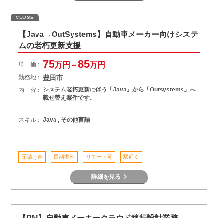
CLOSE
【Java→OutSystems】自動車メーカー向けシステ
ムの老朽更新支援
75
85
単 価：
万円～
万円
勤務地：
豊田市
システム老朽更新に伴う「Java」から「Outsystems」へ
内 容：
載せ替え案件です。
スキル：
Java , その他言語
元請け直
長期案件
リモート可
駅近く
詳細を見る
【PM】自動車メーカークラウド移行設計業務