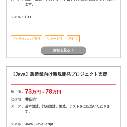
ます。
スキル：
C++
担当者オススメ案件
リモート可
駅近く
詳細を見る
【Java】製造業向け新規開発プロジェクト支援
73
78
単 価：
万円～
万円
勤務地：
豊田市
基本設計、詳細設計、製造、テストをご担当いただきま
内 容：
す。
スキル：
Java , JavaScript