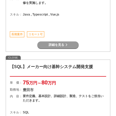
修を実施します。
スキル：
Java , Typescript , Vue.js
長期案件
リモート可
詳細を見る
CLOSE
【SQL】メーカー向け基幹システム開発支援
75
80
単 価：
万円～
万円
勤務地：
豊田市
要件定義、基本設計、詳細設計、製造、テストをご担当い
内 容：
ただきます。
スキル：
SQL