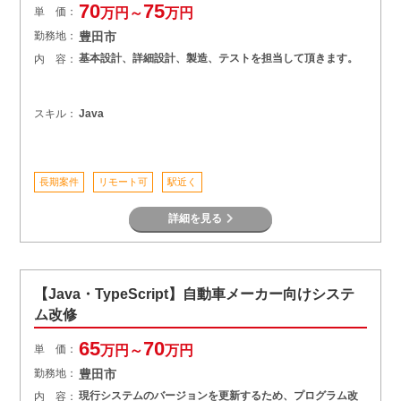
70
75
単 価：
万円～
万円
勤務地：
豊田市
基本設計、詳細設計、製造、テストを担当して頂きます。
内 容：
スキル：
Java
長期案件
リモート可
駅近く
詳細を見る
【Java・TypeScript】自動車メーカー向けシステ
ム改修
65
70
単 価：
万円～
万円
勤務地：
豊田市
現行システムのバージョンを更新するため、プログラム改
内 容：