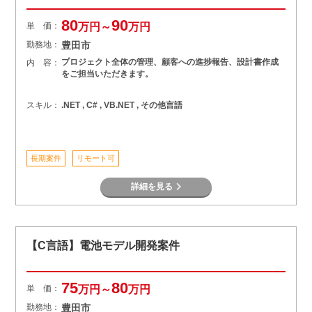
80
90
単 価：
万円～
万円
勤務地：
豊田市
プロジェクト全体の管理、顧客への進捗報告、設計書作成
内 容：
をご担当いただきます。
スキル：
.NET , C# , VB.NET , その他言語
長期案件
リモート可
詳細を見る
【C言語】電池モデル開発案件
75
80
単 価：
万円～
万円
勤務地：
豊田市