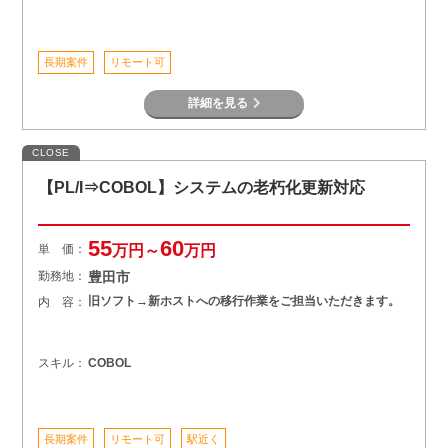
長期案件
リモート可
詳細を見る
CLOSE
【PL/I⇒COBOL】システムの老朽化更新対応
55
60
単 価：
万円～
万円
勤務地：
豊田市
旧ソフト→新ホストへの移行作業をご担当いただきます。
内 容：
スキル：
COBOL
長期案件
リモート可
駅近く