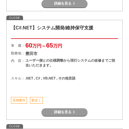
詳細を見る
CLOSE
【C#.NET】システム開発/維持保守支援
60
65
単 価：
万円～
万円
勤務地：
豊田市
ユーザー側との仕様調整から現行システムの改修までご担
内 容：
当いただきます。
スキル：
.NET , C# , VB.NET , その他言語
長期案件
駅近く
詳細を見る
CLOSE