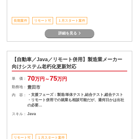
長期案件
リモート可
１月スタート案件
詳細を見る
【自動車／Java／リモート併用】製造業メーカー
向けシステム老朽化更新対応
70
75
単 価：
万円～
万円
勤務地：
豊田市
・支援フェーズ：製造/単体テスト,結合テスト,総合テスト
内 容：
・リモート併用での就業も相談可能だが、週何日かは出社
の必要…
スキル：
Java
リモート可
１月スタート案件