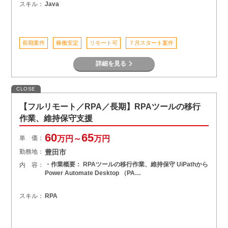
スキル：
Java
長期案件
稼働安定
リモート可
７月スタート案件
詳細を見る
CLOSE
【フルリモート／RPA／長期】RPAツールの移行
作業、維持保守支援
60
65
単 価：
万円～
万円
勤務地：
豊田市
・作業概要： RPAツールの移行作業、維持保守 UiPathから
内 容：
Power Automate Desktop （PA…
スキル：
RPA