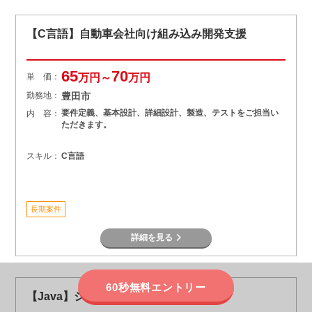
【C言語】自動車会社向け組み込み開発支援
65
70
単 価：
万円～
万円
勤務地：
豊田市
要件定義、基本設計、詳細設計、製造、テストをご担当い
内 容：
ただきます。
スキル：
C言語
長期案件
詳細を見る
60秒無料エントリー
【Java】システム改修支援