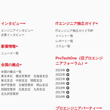
インタビュー
ITエンジニア独立ガイド
エンジニアインタビュー
ITエンジニア独立ガイドTOP
企業インタビュー
イベント一覧
レポート一覧
新着情報
コラム一覧
ニュース一覧
ProTechOne（旧プロエンジ
ニアフォーラム）
全国の拠点
2023年
全国の拠点一覧
2022年
東京本社
横浜営業所
北海道支店
2021年
東北支店
中部支店
関西支店
2019年
神戸営業所
京都営業所
岡山支店
2018年
四国営業所
広島支店
九州支店
2017年
北九州営業所
2016年
プロエンジニアパーティー