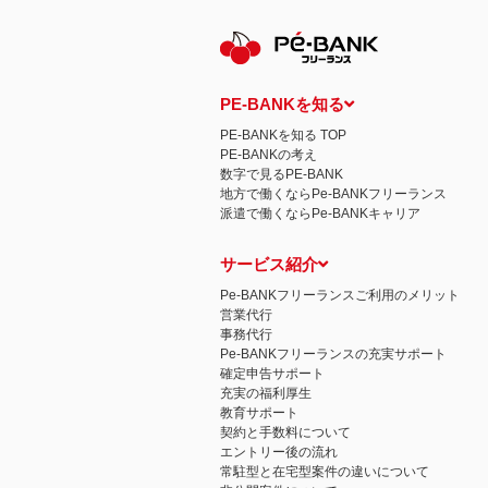
PE-BANKを知る
PE-BANKを知る TOP
PE-BANKの考え
数字で見るPE-BANK
地方で働くならPe-BANKフリーランス
派遣で働くならPe-BANKキャリア
サービス紹介
Pe-BANKフリーランスご利用のメリット
営業代行
事務代行
Pe-BANKフリーランスの充実サポート
確定申告サポート
充実の福利厚生
教育サポート
契約と手数料について
エントリー後の流れ
常駐型と在宅型案件の違いについて