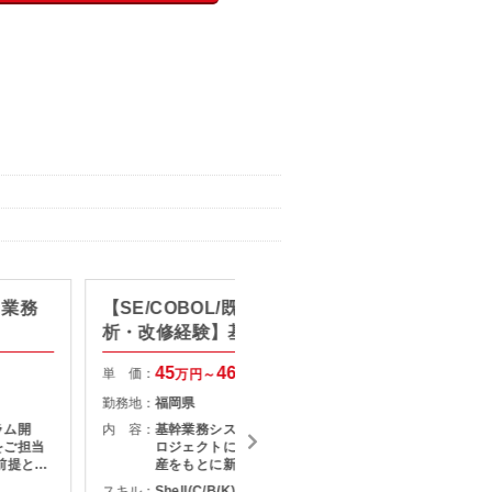
】業務
【SE/COBOL/既存システムの解
【SE/
析・改修経験】基幹系システム
ェクト
リニューアル支援
構築・
45
46
単 価：
単 価：
万円～
万円
勤務地：
福岡県
勤務地：
ラム開
内 容：
基幹業務システムのリニューアルプ
内 容：
をご担当
ロジェクトにおいて、 既存ソース資
前提とし
産をもとに新システムへの移行対応
かして安定
をご担当いただく案件です。 変換ツ
スキル：
Shell(C/B/K) , COBOL
スキル：