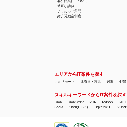
非公開案件について
適正な請負
よくあるご質問
紹介奨励金制度
エリアからIT案件を探す
フルリモート
北海道・東北
関東
中部
スキルキーワードからIT案件を探す
Java
JavaScript
PHP
Python
.NET
Scala
Shell(C/B/K)
Objective-C
VB/V