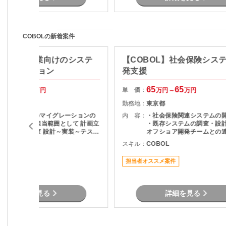
COBOLの新着案件
BOL】製造業向けのシステ
【COBOL】社会保険シス
イグレーション
発支援
50
70
65
65
単 価：
万円～
万円
万円～
万円
静岡県
勤務地：
東京都
基幹システムのマイグレーションの
内 容：
・社会保険関連システムの
ロジェクト 担当範囲として 計画立
・既存システムの調査・設計
案 検討及び調査 設計～実装～テスト
オフショア開発チームとの
と幅広く担当頂くスキルを求められ
果物レビュー ・システム改
COBOL
スキル：
COBOL
ます。 業務側の別部門と連携と
要件確認および開発支援 ・
取りながら推進するため、業務的な
ト・検証対応 ・チーム内外
担当者オススメ案件
知識は不問です。
ュニケーションおよび調整
詳細を見る
詳細を見る