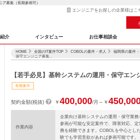
ニア募集（長期参画可）
エンジニアをお探しの企業様はこ
ス紹介
インタビュー
お仕事相談会
HOME
全国のIT案件TOP
COBOLの案件・求人
福岡県の案件・
保守エンジニア募集...
【若手必見】基幹システムの運用・保守エン
長期案件
400,000
450,00
契約金額(税抜)
￥
/月～￥
企業向け基幹システムの運用・保守業務
参画が可能な安定案件で、障害対応、定
作業内容
務を経験できます。COBOLを中心とし
験でも学習意欲があれば参画可能です。