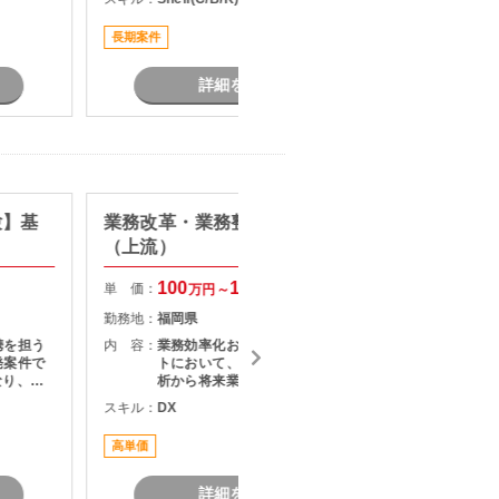
おすすめ
ールを活用しながら既存ロジックを
解析し、 安定したシステム移行に向
長期案件
駅近く
けた調整・改修作業に携わっていた
だきます。
詳細を見る
験】基
業務改革・業務整理支援案件
【SE/
（上流）
験】モ
改善支
100
150
単 価：
単 価：
万円～
万円
勤務地：
福岡県
勤務地：
携を担う
内 容：
業務効率化およびDX推進プロジェク
内 容：
発案件で
トにおいて、現行業務の可視化・分
析から将来業務プロセスの検討まで
システム
をご担当いただきます。 業務整理、
スキル：
DX
スキル：
K
担当いた
現状分析、課題抽出、改善施策立案
を中心に業務改革を主導できる上流
高単価
担当者オ
おすすめ
人材を募集しています。
ます。
詳細を見る