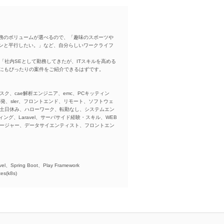
務のボリュームが選べるので、「趣味のスポーツや
ンと平行したい。」など、自分らしいワークライフ
「社内SEとして勤務してきたが、ITスキルを高める
方にもぴったりの案件をご紹介できるはずです。
スク、cae解析エンジニア、emc、PCキッティン
ba、開発、sler、フロントエンド、リモート、ソフトウェ
、土日休み、ハローワーク、転勤なし、システムエン
ング、Laravel、サーバサイド経験・スキル、WEB
ネージャー、データサイエンティスト、フロントエン
)、
el、Spring Boot、Play Framework
es(k8s)