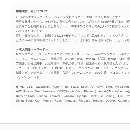
職場環境・風土について
20代の若手エンジニアから、ベテランプログラマー、主婦・主夫も歓迎します！
豊富な案件の中から、それぞれの条件に合ったものをご紹介できるのが当社の強み。業
音楽を楽しむ時間も十分にとりたい。」「将来海外で勤務してみたいので英語のレッス
バランスが保てます。
案件も様々なので、「前職ではJavaを極めたのでここでも活かしたい。」という方も、
ためにWebアプリ開発にチャレンジしたい。」「土日祝日休みは譲れない…」という
～求人関連キーワード～
ITエンジニア、システムエンジニア、プログラマ、SE/PG、Webエンジニア、ヘルプデ
グ、インフラエンジニア、機械学習・AI、iot、java、python、c言語、fortran、v
ア開発、男性活躍中、女性活躍中、20代の多い職場、残業少なめ・残業ほとんどなし
ジニア、it、プログラマー、社内 SE、社内SE、エンジニア、SE、システムコンサルティ
制作、ビッグデータ、アプリ開発、言語・フレームワーク、SEO対策、プロダクトマ
ド、バックエンド
HTML、CSS、JavaScript、Ruby、Perl、Scala、Kotlin、C 、C++、Swift、TypeScript
AWS(Amazon Web Services)、GCP(Google Cloud Platform)、Azure(Microsoft Azure
Ruby on Rails、Sinatra、Laravel、Symfony、Django、Flask、Go(Golang)、Gin、Rev
Spring Boot、Ktor、Vue.js、React、Angular、Firebase、Heroku、Docker、Kubernet