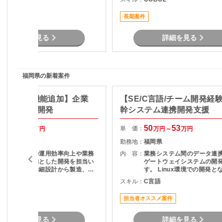
した環境で活躍したい方に
の案件です。
長期案件
詳細を見る
詳細を見る
福岡県の新着案件
C#/改修・機能追加】企業
【SE/C言語/チーム開発経
務システム開発
幹システム連携開発支援
50
55
50
53
単 価：
万円～
万円
万円～
万円
福岡県
勤務地：
福岡県
既存システムの運用効率向上や業務
内 容：
業務システム間のデータ連
の自動化を目的とした開発を担当い
ゲートウェイシステムの開
ただきます。詳細設計から製造、テ
す。 Linux環境での開発となり、設
ストまで一貫して携わることができ
計・実装・テストを通じて
C#
スキル：
C言語
るため、開発工程全体の経験を積み
の安定稼働を支える役割を
たい方におすすめです。長期参画を
だきます。 長期案件のため、腰を据
担当者オススメ案件
前提とした安定した案件です。
えて開発に携わりたい方に
です。
詳細を見る
詳細を見る