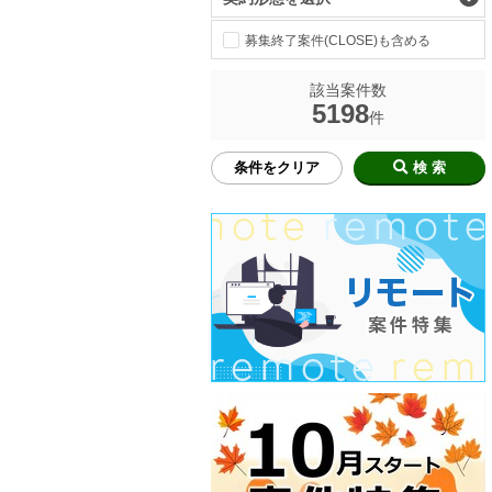
募集終了案件(CLOSE)も含める
該当案件数
5198
件
条件をクリア
検 索