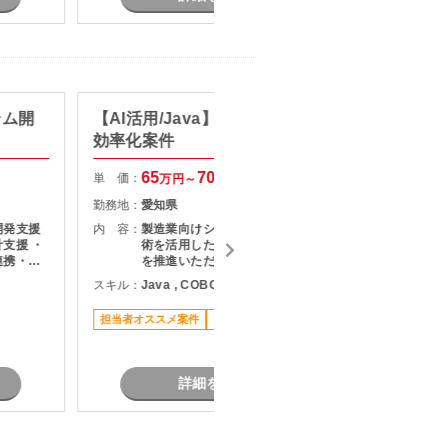
テム開
【AI活用/Java】製造業システム
【PG/
効率化案件
システ
65
70
単 価：
単 価：
万円～
万円
勤務地：
愛知県
勤務地：
開発支援
内 容：
製造業向けシステムにおいて、 AI技
内 容：
支援 ・
術を活用した業務効率化・工数削減
連携・成
を推進いただきます。
修に伴う
スキル：
Java , COBOL , その他言語
スキル：
各種テス
とのコミ
担当者オススメ案件
リモート可
長期案件
業務
詳細を見る