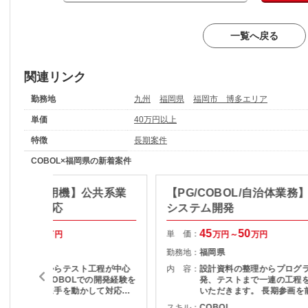
一覧へ戻る
関連リンク
勤務地
九州
福岡県
福岡市 博多エリア
単価
40万円以上
特徴
長期案件
COBOL×福岡県の新着案件
COBOL/汎用機】公共系業
【PG/COBOL/自治体業務
テム改修対応
システム開発
45
50
45
50
単 価：
万円～
万円
万円～
万円
福岡県
勤務地：
福岡県
製造（実装）からテスト工程が中心
内 容：
設計資料の整理からプログ
となるため、COBOLでの開発経験を
発、テストまで一連の工程
活かし、着実に手を動かして対応し
いただきます。 長期参画を
たい方に向いています。
ており、COBOL経験を活
COBOL
スキル：
COBOL