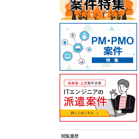
【SE/COBOL/汎用機】業務系基
【PG/
幹システム改修
務シス
45
50
単 価：
単 価：
万円～
万円
勤務地：
福岡県
勤務地：
内 容：
公共性の高い業務を支える基幹シス
内 容：
テムにおいて、既存機能の改修およ
び追加対応を行う案件です。 設計フ
閲覧履歴
ェーズ以降を担当いただき、既存資
スキル：
COBOL
スキル：