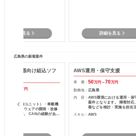
詳細を見る
詳細を見る
広島県の新着案件
語】車載機器向け組込ソフ
AWS運用・保守支援
ア開発
50
70
単 価：
万円～
万円
50
70
万円～
万円
勤務地：
広島県
広島県
内 容：
AWS環境における運用・保
案件となります。 障害対応、機能改
ECU（電子制御ユニット）・車載機
善などを検討・実施を担当
器の組込ソフトウェアの開発・改修
す。 AWS環境の運用・保守 障害調
務となります。 CANの経験があれ
スキル：
AWS
査 マニュアル作成
ば優先されます。
C言語