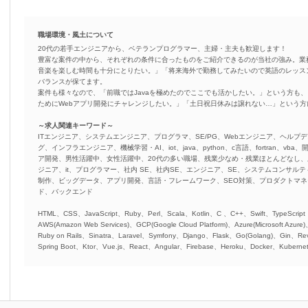
職場環境・風土について
20代の若手エンジニアから、ベテランプログラマー、主婦・主夫も歓迎します！
豊富な案件の中から、それぞれの条件に合ったものをご紹介できるのが当社の強み。業
音楽を楽しむ時間も十分にとりたい。」「将来海外で勤務してみたいので英語のレッス
バランスが保てます。
案件も様々なので、「前職ではJavaを極めたのでここでも活かしたい。」という方も、
ためにWebアプリ開発にチャレンジしたい。」「土日祝日休みは譲れない…」という
～求人関連キーワード～
ITエンジニア、システムエンジニア、プログラマ、SE/PG、Webエンジニア、ヘルプデ
グ、インフラエンジニア、機械学習・AI、iot、java、python、c言語、fortran、v
ア開発、男性活躍中、女性活躍中、20代の多い職場、残業少なめ・残業ほとんどなし
ジニア、it、プログラマー、社内 SE、社内SE、エンジニア、SE、システムコンサルティ
制作、ビッグデータ、アプリ開発、言語・フレームワーク、SEO対策、プロダクトマ
ド、バックエンド
HTML、CSS、JavaScript、Ruby、Perl、Scala、Kotlin、C 、C++、Swift、TypeScript
AWS(Amazon Web Services)、GCP(Google Cloud Platform)、Azure(Microsoft Azure
Ruby on Rails、Sinatra、Laravel、Symfony、Django、Flask、Go(Golang)、Gin、Rev
Spring Boot、Ktor、Vue.js、React、Angular、Firebase、Heroku、Docker、Kubernet