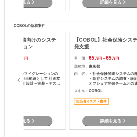
詳細を見る
詳細を見る
COBOLの新着案件
BOL】製造業向けのシステ
【COBOL】社会保険シス
イグレーション
発支援
50
70
65
65
単 価：
万円～
万円
万円～
万円
静岡県
勤務地：
東京都
基幹システムのマイグレーションの
内 容：
・社会保険関連システムの
ロジェクト 担当範囲として 計画立
・既存システムの調査・設計
案 検討及び調査 設計～実装～テスト
オフショア開発チームとの
と幅広く担当頂くスキルを求められ
果物レビュー ・システム改
COBOL
スキル：
COBOL
ます。 業務側の別部門と連携と
要件確認および開発支援 ・
取りながら推進するため、業務的な
ト・検証対応 ・チーム内外
担当者オススメ案件
知識は不問です。
ュニケーションおよび調整
詳細を見る
詳細を見る