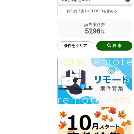
募集終了案件(CLOSE)も含める
該当案件数
5196
件
条件をクリア
検 索