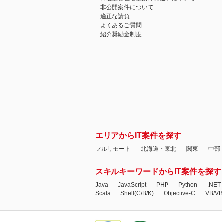
非公開案件について
適正な請負
よくあるご質問
紹介奨励金制度
エリアからIT案件を探す
フルリモート
北海道・東北
関東
中部
スキルキーワードからIT案件を探す
Java
JavaScript
PHP
Python
.NET
Scala
Shell(C/B/K)
Objective-C
VB/V