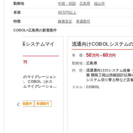
勤務地
中国・四国
広島県
福山市
単価
40万円以上
特徴
稼働安定
車通勤可
COBOL×広島県の新着案件
BOL】鉄鋼系システムマイ
流通向けCOBOLシステム
ション案件
50
60
単 価：
万円～
万円
48
53
万円～
万円
勤務地：
広島県
広島県
内 容：
流通業向けのシステム改修
務 開発工程は詳細設計以降の全行程
鉄鋼系システムのマイグレーション
システム切り替え時など店
案件となります。 COBOL（ホス
日に実施します。
ト）でのシステムマイグレーション
スキル：
COBOL
です。
COBOL
ススメ案件
長期案件
車通勤可