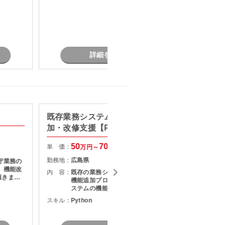
詳細を見る
既存業務システム 大規模機能追
【Ja
加・改修支援【Python】
再構築
50
70
単 価：
単 価：
万円～
万円
勤務地：
広島県
勤務地：
守業務の
内 容：
既存の業務システムに対する大規模
内 容：
頂きま
機能追加プロジェクトです。 現行シ
ステムの機能追加、業務要件の見直
しま
しに伴うＵＩなどの改修を担当頂き
スキル：
Python
スキル：
J
ます。