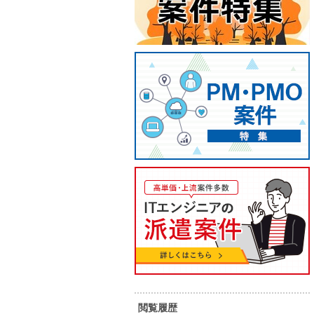
【COBOL】バッチシステム開発
【CO
グレー
45
55
単 価：
万円～
万円
単 価：
勤務地：
広島県
勤務地：
内 容：
バッチシステム開発になります。 工
程は、詳細設計・製造・テストで
内 容：
す。
スキル：
COBOL
スキル：
担当者オススメ案件
担当者オ
閲覧履歴