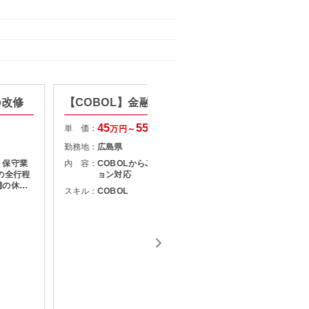
の改修
【COBOL】金融システムの改修
保険シ
45
55
単 価：
単 価：
万円～
万円
勤務地：
広島県
勤務地：
・保守業
内 容：
COBOLからJavaへのマイグレーシ
内 容：
ョン対応
舗の休業
スキル：
COBOL
スキル：