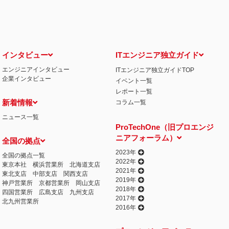
インタビュー
ITエンジニア独立ガイド
エンジニアインタビュー
ITエンジニア独立ガイドTOP
企業インタビュー
イベント一覧
レポート一覧
新着情報
コラム一覧
ニュース一覧
ProTechOne（旧プロエンジ
ニアフォーラム）
全国の拠点
2023年
全国の拠点一覧
2022年
東京本社
横浜営業所
北海道支店
2021年
東北支店
中部支店
関西支店
2019年
神戸営業所
京都営業所
岡山支店
2018年
四国営業所
広島支店
九州支店
2017年
北九州営業所
2016年