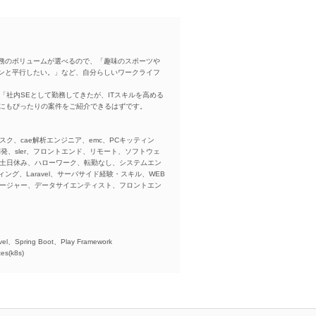
務のボリュームが選べるので、「趣味のスポーツや
ンと平行したい。」など、自分らしいワークライフ
「社内SEとして勤務してきたが、ITスキルを高める
方にもぴったりの案件をご紹介できるはずです。
スク、cae解析エンジニア、emc、PCキッティン
ba、開発、sler、フロントエンド、リモート、ソフトウェ
、土日休み、ハローワーク、転勤なし、システムエン
ング、Laravel、サーバサイド経験・スキル、WEB
ネージャー、データサイエンティスト、フロントエン
)、
el、Spring Boot、Play Framework
es(k8s)