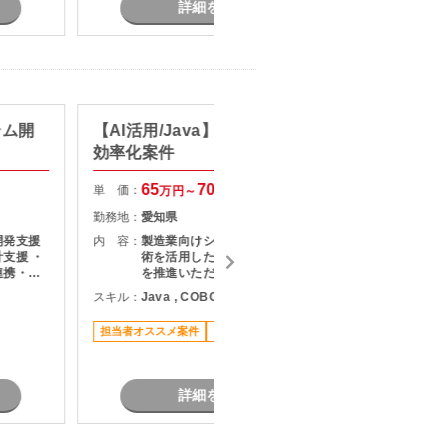
詳細を見る
テム開
【AI活用/Java】製造業システム
【PG/
効率化案件
システ
65
70
単 価：
単 価：
万円～
万円
勤務地：
愛知県
勤務地：
開発支援
内 容：
製造業向けシステムにおいて、 AI技
内 容：
支援 ・
術を活用した業務効率化・工数削減
連携・成
を推進いただきます。
修に伴う
スキル：
Java , COBOL , その他言語
スキル：
各種テス
とのコミ
担当者オススメ案件
リモート可
長期案件
業務
詳細を見る