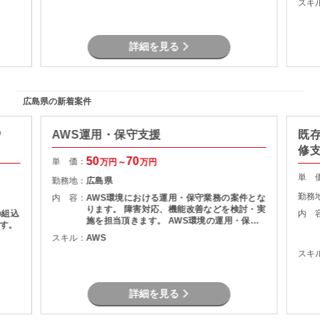
スキ
詳細を見る
広島県の新着案件
ウ
AWS運用・保守支援
既
修支
50
70
単 価：
万円～
万円
単 
勤務地：
広島県
勤務
内 容：
AWS環境における運用・保守業務の案件とな
ります。 障害対応、機能改善などを検討・実
の組込
内 
施を担当頂きます。 AWS環境の運用・保守
す。
障害調査 マニュアル作成
スキル：
AWS
スキ
詳細を見る