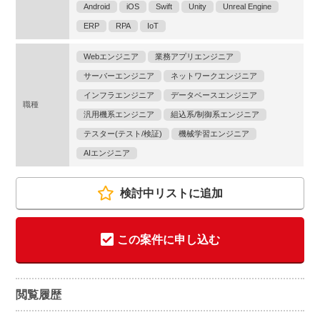
Android
iOS
Swift
Unity
Unreal Engine
ERP
RPA
IoT
Webエンジニア
業務アプリエンジニア
サーバーエンジニア
ネットワークエンジニア
インフラエンジニア
データベースエンジニア
職種
汎用機系エンジニア
組込系/制御系エンジニア
テスター(テスト/検証)
機械学習エンジニア
AIエンジニア
検討中リストに追加
この案件に申し込む
閲覧履歴