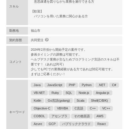
意思疎通を図りながら業務を遂行できる方
スキル
【歓迎】
パソコンを用いた業務に関心がある方
勤務地
福山市
契約形態
共同受注
2024年2月頃から開始予定の案件です。
参画タイミングの調整は可能です。
ヘルプデスク業務が主なためプログラミング言語のスキルは不
コメント
要です！（あれば尚可）
少しでもPCでの業務経験がある方であれば対応可能です。
まずはご応募ください！
Java
JavaScript
PHP
Python
.NET
C#
VB.NET
Ruby
SQL
Node.js
Angular.js
Kotlin
Go言語(golang)
Scala
Shell(C/B/K)
Objective-C
VB/VBA
C言語
C++
VC++
キーワード
COBOL
アセンブラ
その他言語
AWS
Azure
GCP
パブリッククラウド
React