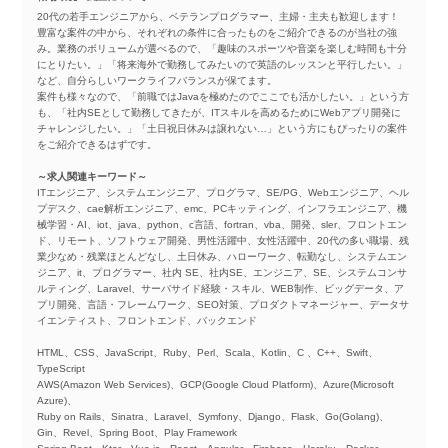
20代の若手エンジニアから、ベテランプログラマー、主婦・主夫も歓迎します！
豊富な案件の中から、それぞれの条件に合ったものをご紹介できるのが当社の強
み。業務のボリュームが選べるので、「趣味のスポーツや音楽を楽しむ時間も十分
にとりたい。」「将来海外で勤務してみたいので英語のレッスンと平行したい。」
など、自分らしいワークライフバランスが保てます。
案件も様々なので、「前職ではJavaを極めたのでここでも活かしたい。」という方
も、「社内SEとして勤務してきたが、ITスキルを高めるためにWebアプリ開発に
チャレンジしたい。」「土日祝日休みは譲れない…」という方にもぴったりの案件
をご紹介できるはずです。
～求人関連キーワード～
ITエンジニア、システムエンジニア、プログラマ、SE/PG、Webエンジニア、ヘル
プデスク、cae解析エンジニア、emc、PCキッティング、インフラエンジニア、機
械学習・AI、iot、java、python、c言語、fortran、vba、開発、sler、フロントエン
ド、リモート、ソフトウェア開発、男性活躍中、女性活躍中、20代の多い職場、残
業少なめ・残業ほとんどなし、土日休み、ハローワーク、転勤なし、システムエン
ジニア、it、プログラマー、社内 SE、社内SE、エンジニア、SE、システムコンサ
ルティング、Laravel、サーバサイド経験・スキル、WEB制作、ビッグデータ、ア
プリ開発、言語・フレームワーク、SEO対策、プロダクトマネージャー、データサ
イエンティスト、フロントエンド、バックエンド
HTML、CSS、JavaScript、Ruby、Perl、Scala、Kotlin、C 、C++、Swift、
TypeScript
AWS(Amazon Web Services)、GCP(Google Cloud Platform)、Azure(Microsoft
Azure)、
Ruby on Rails、Sinatra、Laravel、Symfony、Django、Flask、Go(Golang)、
Gin、Revel、Spring Boot、Play Framework