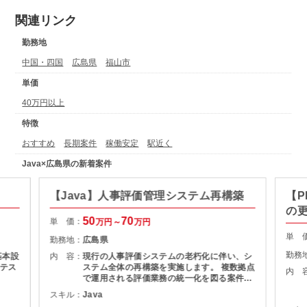
関連リンク
勤務地
中国・四国
広島県
福山市
単価
40万円以上
特徴
おすすめ
長期案件
稼働安定
駅近く
Java×広島県の新着案件
【Java】人事評価管理システム再構築
【
の
50
70
単 価：
万円～
万円
単 
勤務地：
広島県
勤務
基本設
内 容：
現行の人事評価システムの老朽化に伴い、シ
テス
ステム全体の再構築を実施します。 複数拠点
内 
で運用される評価業務の統一化を図る案件で
す。 開発体制 ４名＋２名(今回の支援人数)
スキル：
Java