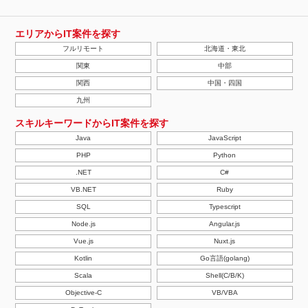
エリアからIT案件を探す
フルリモート
北海道・東北
関東
中部
関西
中国・四国
九州
スキルキーワードからIT案件を探す
Java
JavaScript
PHP
Python
.NET
C#
VB.NET
Ruby
SQL
Typescript
Node.js
Angular.js
Vue.js
Nuxt.js
Kotlin
Go言語(golang)
Scala
Shell(C/B/K)
Objective-C
VB/VBA