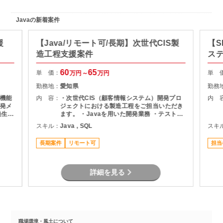
Javaの新着案件
援
【Java/リモート可/長期】次世代CIS製
【S
造工程支援案件
ス
60
65
単 価：
単 
万円～
万円
勤務地：
愛知県
勤務
機能
内 容：
・次世代CIS（顧客情報システム）開発プロ
内 
発メ
ジェクトにおける製造工程をご担当いただき
ます。 ・Javaを用いた開発業務 ・テスト実
ま
施（Junit） ・Oracle環境での開発 ・結合工
スキル：
Java , SQL
スキ
程を中心とした開発支援
長期案件
リモート可
担当
詳細を見る
職場環境・風土について