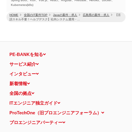
Spring Boot、Ktor、Vue.js、React、Angular、Firebase、Heroku、Docker、
Kubernetes(k8s)
HOME
全国のIT案件TOP
Javaの案件・求人
広島県の案件・求人
【言
語スキル不要！ヘルプデスク】社内システム運用・...
PE-BANKを知る
サービス紹介
インタビュー
新着情報
全国の拠点
ITエンジニア独立ガイド
ProTechOne（旧プロエンジニアフォーラム）
プロエンジニアパーティー