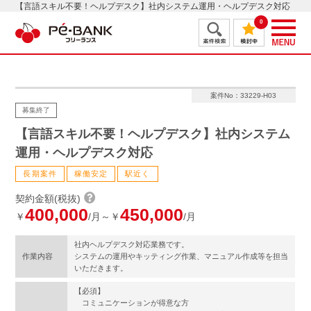
【言語スキル不要！ヘルプデスク】社内システム運用・ヘルプデスク対応
0
案件No：33229-H03
募集終了
【言語スキル不要！ヘルプデスク】社内システム
運用・ヘルプデスク対応
長期案件
稼働安定
駅近く
契約金額(税抜)
400,000
450,000
￥
/月～￥
/月
社内ヘルプデスク対応業務です。
作業内容
システムの運用やキッティング作業、マニュアル作成等を担当
いただきます。
【必須】
コミュニケーションが得意な方