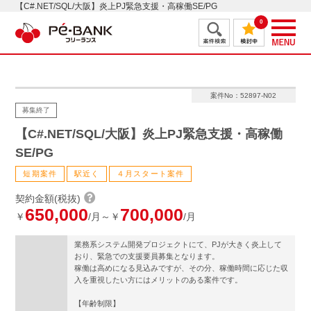
【C#.NET/SQL/大阪】炎上PJ緊急支援・高稼働SE/PG
0
案件No：52897-N02
募集終了
【C#.NET/SQL/大阪】炎上PJ緊急支援・高稼働
SE/PG
短期案件
駅近く
４月スタート案件
契約金額(税抜)
650,000
700,000
￥
/月～￥
/月
業務系システム開発プロジェクトにて、PJが大きく炎上して
おり、緊急での支援要員募集となります。
稼働は高めになる見込みですが、その分、稼働時間に応じた収
入を重視したい方にはメリットのある案件です。
【年齢制限】