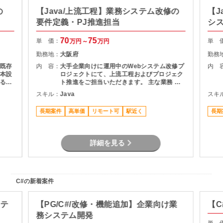
の
【Java/上流工程】業務システム改修の
【J
要件定義・PJ推進担当
シ
70
75
単 価：
単 
万円～
万円
勤務地：
大阪府
勤務
既存
内 容：
大手企業向けに運用中のWebシステム改修プ
内 
本設
ロジェクトにて、上流工程およびプロジェク
る予
ト推進をご担当いただきます。 主な業務 ・
利用部門との要件整理・ヒアリング ・現行シ
スキル：
Java
スキ
ステムの仕様調査・影響分析 ・基本設計書の
作成 ・開発工数の算出および提案資料作成
長期案件
高単価
リモート可
駅近く
長期
・スケジュール管理・課題管理 ・関係者との
折衝・調整業務 プロジェクト推進支援
詳細を見る
C#の新着案件
ステ
【PG/C#/改修・機能追加】企業向け業
【C
務システム開発