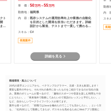
単 
50
55
単 価：
万円～
万円
勤務
勤務地：
福岡県
内 
クト
内 容：
既存システムの運用効率向上や業務の自動化
スキ
開
を目的とした開発を担当いただきます。詳細
ま
設計から製造、テストまで一貫して携わるこ
長期
とができるため、開発工程全体の経験を積み
スキル：
C#
たい方におすすめです。長期参画を前提とし
た安定した案件です。
長期案件
詳細を見る
職場環境・風土について
20代の若手エンジニアから、ベテランプログラマー、主婦・主夫も歓迎します！
豊富な案件の中から、それぞれの条件に合ったものをご紹介できるのが当社の強
み。業務のボリュームが選べるので、「趣味のスポーツや音楽を楽しむ時間も十分
にとりたい。」「将来海外で勤務してみたいので英語のレッスンと平行したい。」
など、自分らしいワークライフバランスが保てます。
案件も様々なので、「前職ではJavaを極めたのでここでも活かしたい。」という方
も、「社内SEとして勤務してきたが、ITスキルを高めるためにWebアプリ開発に