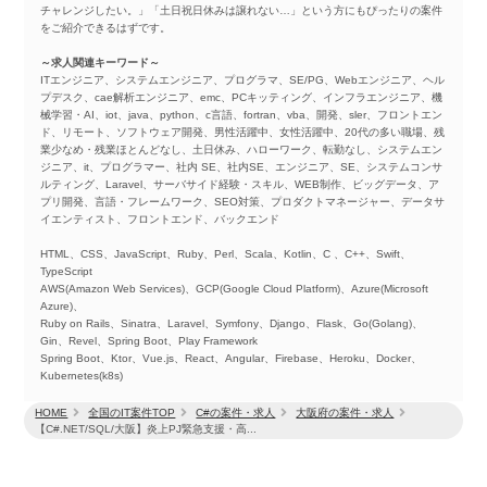
チャレンジしたい。」「土日祝日休みは譲れない…」という方にもぴったりの案件
をご紹介できるはずです。
～求人関連キーワード～
ITエンジニア、システムエンジニア、プログラマ、SE/PG、Webエンジニア、ヘル
プデスク、cae解析エンジニア、emc、PCキッティング、インフラエンジニア、機
械学習・AI、iot、java、python、c言語、fortran、vba、開発、sler、フロントエン
ド、リモート、ソフトウェア開発、男性活躍中、女性活躍中、20代の多い職場、残
業少なめ・残業ほとんどなし、土日休み、ハローワーク、転勤なし、システムエン
ジニア、it、プログラマー、社内 SE、社内SE、エンジニア、SE、システムコンサ
ルティング、Laravel、サーバサイド経験・スキル、WEB制作、ビッグデータ、ア
プリ開発、言語・フレームワーク、SEO対策、プロダクトマネージャー、データサ
イエンティスト、フロントエンド、バックエンド
HTML、CSS、JavaScript、Ruby、Perl、Scala、Kotlin、C 、C++、Swift、
TypeScript
AWS(Amazon Web Services)、GCP(Google Cloud Platform)、Azure(Microsoft
Azure)、
Ruby on Rails、Sinatra、Laravel、Symfony、Django、Flask、Go(Golang)、
Gin、Revel、Spring Boot、Play Framework
Spring Boot、Ktor、Vue.js、React、Angular、Firebase、Heroku、Docker、
Kubernetes(k8s)
HOME
全国のIT案件TOP
C#の案件・求人
大阪府の案件・求人
【C#.NET/SQL/大阪】炎上PJ緊急支援・高...