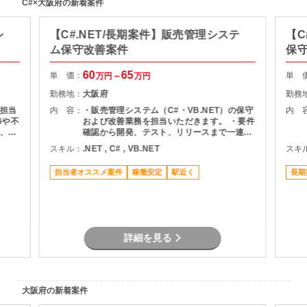
C#×大阪府の新着案件
シ
【C#.NET/長期案件】販売管理システ
【C
ム保守改善案件
保
60
65
単 価：
単 
万円～
万円
勤務地：
大阪府
勤務
担当
内 容：
・販売管理システム（C#・VB.NET）の保守
内 
修や不
および改善業務を担当いただきます。 ・要件
、テ
確認から開発、テスト、リリースまで一連の
。
工程に携わり、既存システムの改修や機能追
スキル：
.NET , C# , VB.NET
スキ
加対応を行います。 ・幅広いフェーズに関わ
るため、主体的に動きながらシステム全体を
担当者オススメ案件
稼働安定
駅近く
長期
理解し、安定運用に貢献していただきます。
詳細を見る
大阪府の新着案件