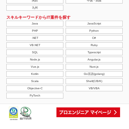
関西
中国・四国
九州
スキルキーワードからIT案件を探す
Java
JavaScript
PHP
Python
.NET
C#
VB.NET
Ruby
SQL
Typescript
Node.js
Angular.js
Vue.js
Nuxt.js
Kotlin
Go言語(golang)
Scala
Shell(C/B/K)
Objective-C
VB/VBA
PyTorch