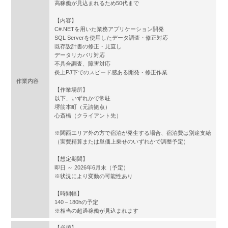
高稼働が見込まれるため50代まで
【内容】
C#.NETを用いた業務アプリケーション開発
SQL Serverを使用したデータ調査・修正対応
既存設計書の修正・見直し
データリカバリ対応
不具合調査、障害対応
炎上PJ下でのスピード感ある開発・修正作業
作業内容
【作業場所】
以下、いずれかで常駐
堺筋本町（元請拠点）
心斎橋（クライアント先）
※関西エリア外の方で宿泊が発生する場合、宿泊費は別途支給
（実費精算または単価上乗せのいずれかで調整予定）
【想定期間】
即日 ～ 2026年6月末（予定）
※状況により変動の可能性あり
【時間幅】
140－180hの予定
※相当の超過稼働が見込まれます
【必須】