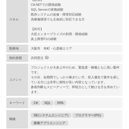
C#.NETでの開発経験
SQL Serverの実務経験
既存システムの改修・障害対応経験
スキル
高稼働環境でも主体的に対応できる方
【尚可】
大臣エンタープライズの利用・開発経験
炎上障害PJの経験
勤務地
大阪市 本町・心斎橋エリア
契約形態
共同受注
プロジェクトが大炎上中のため、緊急度・稼働ともに高い案件
です。
その分、短期間でしっかり稼ぎたい方、収入優先で案件を探し
コメント
ている方には非常に相性が良い内容となっています。
参画判断もスピーディーで、即戦力として動ける方を求めてい
ます。
キーワード
C#
SQL
RPA
SE(システムエンジニア)
プログラマー(PG)
職種
業務アプリエンジニア