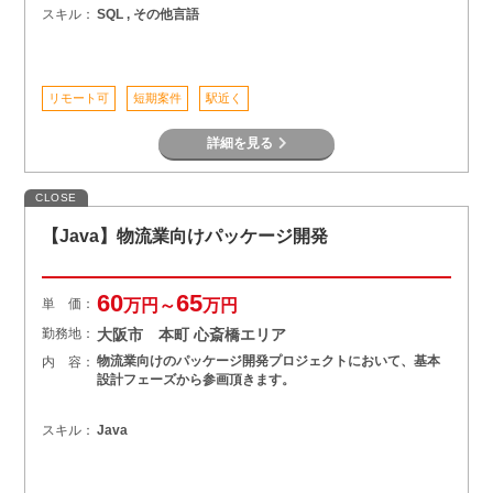
スキル：
SQL , その他言語
リモート可
短期案件
駅近く
詳細を見る
CLOSE
【Java】物流業向けパッケージ開発
60
65
単 価：
万円～
万円
勤務地：
大阪市 本町 心斎橋エリア
物流業向けのパッケージ開発プロジェクトにおいて、基本
内 容：
設計フェーズから参画頂きます。
スキル：
Java