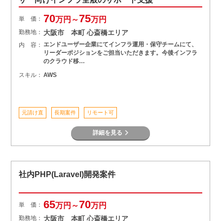
70
75
単 価：
万円～
万円
勤務地：
大阪市 本町 心斎橋エリア
エンドユーザー企業にてインフラ運用・保守チームにて、
内 容：
リーダーポジションをご担当いただきます。今後インフラ
のクラウド移…
スキル：
AWS
元請け直
長期案件
リモート可
詳細を見る
社内PHP(Laravel)開発案件
65
70
単 価：
万円～
万円
勤務地：
大阪市 本町 心斎橋エリア