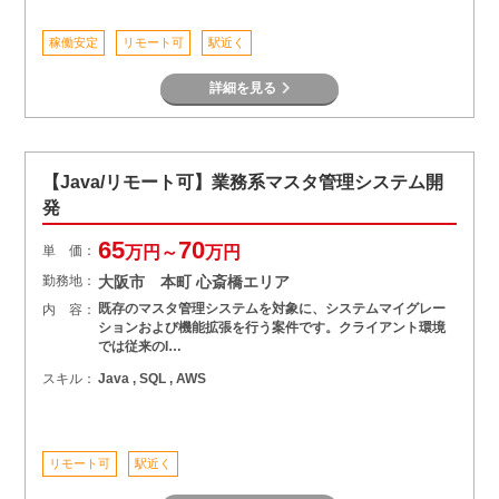
稼働安定
リモート可
駅近く
詳細を見る
【Java/リモート可】業務系マスタ管理システム開
発
65
70
単 価：
万円～
万円
勤務地：
大阪市 本町 心斎橋エリア
既存のマスタ管理システムを対象に、システムマイグレー
内 容：
ションおよび機能拡張を行う案件です。クライアント環境
では従来のI…
スキル：
Java , SQL , AWS
リモート可
駅近く