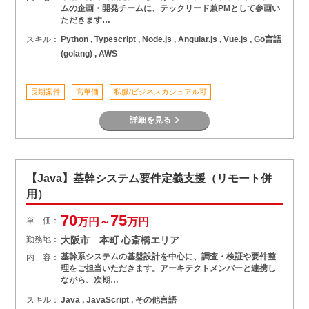
ムの企画・開発チームに、テックリード兼PMとして参画い
ただきます…
スキル：
Python , Typescript , Node.js , Angular.js , Vue.js , Go言語
(golang) , AWS
長期案件
高単価
私服/ビジネスカジュアル可
詳細を見る
【Java】基幹システム要件定義支援（リモート併
用）
70
75
単 価：
万円～
万円
勤務地：
大阪市 本町 心斎橋エリア
基幹系システムの基盤設計を中心に、調査・検証や要件整
内 容：
理をご担当いただきます。アーキテクトメンバーと連携し
ながら、次期…
スキル：
Java , JavaScript , その他言語