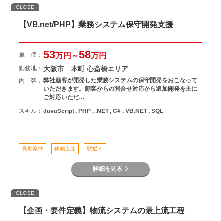
CLOSE
【VB.net/PHP】業務システム保守開発支援
53
58
単 価：
万円～
万円
勤務地：
大阪市 本町 心斎橋エリア
弊社顧客が開発した業務システムの保守開発をおこなって
内 容：
いただきます。顧客からの問合せ対応から追加開発を主に
ご対応いただ…
スキル：
JavaScript , PHP , .NET , C# , VB.NET , SQL
長期案件
稼働安定
駅近く
詳細を見る
CLOSE
【企画・要件定義】物流システムの最上流工程