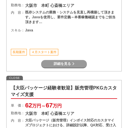
勤務地：
大阪市 本町 心斎橋エリア
既存システムの業務・システムを見直し再構築して頂きま
内 容：
す。Javaを使用し、要件定義～本番稼働確認までをご担当
頂きます…
スキル：
Java
長期案件
４月スタート案件
詳細を見る
CLOSE
【大臣パッケージ経験者歓迎】販売管理PKGカスタ
マイズ支援
62
67
単 価：
万円～
万円
勤務地：
大阪市 本町 心斎橋エリア
大臣パッケージ（販売管理）インボイス対応のカスタマイ
内 容：
ズプロジェクトにおける、詳細設計以降、QA対応、受け入