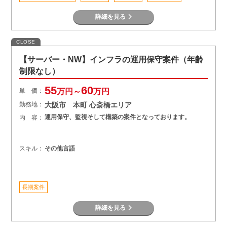
詳細を見る
CLOSE
【サーバー・NW】インフラの運用保守案件（年齢
制限なし）
55
60
単 価：
万円～
万円
勤務地：
大阪市 本町 心斎橋エリア
運用保守、監視そして構築の案件となっております。
内 容：
スキル：
その他言語
長期案件
詳細を見る