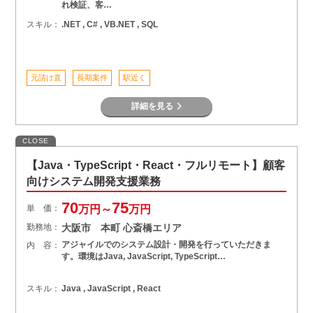
れ検証、客…
スキル：
.NET , C# , VB.NET , SQL
元請け直
長期案件
駅近く
詳細を見る
CLOSE
【Java・TypeScript・React・フルリモート】顧客
向けシステム開発支援業務
70
75
単 価：
万円～
万円
勤務地：
大阪市 本町 心斎橋エリア
アジャイルでのシステム設計・開発を行っていただきま
内 容：
す。環境はJava, JavaScript, TypeScript…
スキル：
Java , JavaScript , React