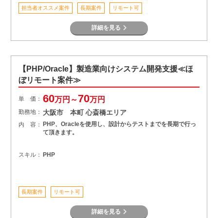
担当者オススメ案件
長期案件
リモート可
詳細を見る
【PHP/Oracle】製造業向けシステム開発支援≪ほ
ぼリモート案件≫
60
70
単 価：
万円～
万円
勤務地：
大阪市 本町 心斎橋エリア
PHP、Oracleを使用し、設計からテストまでを長期で行っ
内 容：
て頂きます。
スキル：
PHP
長期案件
リモート可
詳細を見る