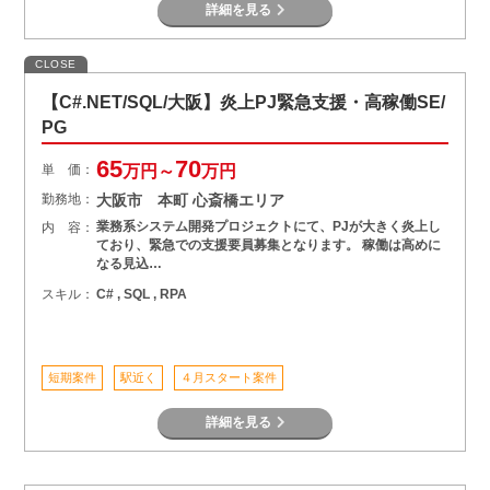
詳細を見る
CLOSE
【C#.NET/SQL/大阪】炎上PJ緊急支援・高稼働SE/
PG
65
70
単 価：
万円～
万円
勤務地：
大阪市 本町 心斎橋エリア
業務系システム開発プロジェクトにて、PJが大きく炎上し
内 容：
ており、緊急での支援要員募集となります。 稼働は高めに
なる見込…
スキル：
C# , SQL , RPA
短期案件
駅近く
４月スタート案件
詳細を見る