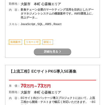
勤務地：
大阪市 本町 心斎橋エリア
飲食チェーン企業のマーケティング活用を目的としたデー
内 容：
タマネジメントシステムの構築案件です。AWS環境上に、
売上データ…
スキル：
JavaScript , SQL , AWS , React
長期案件
リモート可
駅近く
詳細を見る
【上流工程】ECサイトPKG導入SE募集
70
73
単 価：
万円～
万円
勤務地：
大阪市 本町 心斎橋エリア
ECサイト向けパッケージ導入プロジェクトにおいて、上流
内 容：
工程から開発・テストまで幅広く対応いただきます。 ・EC