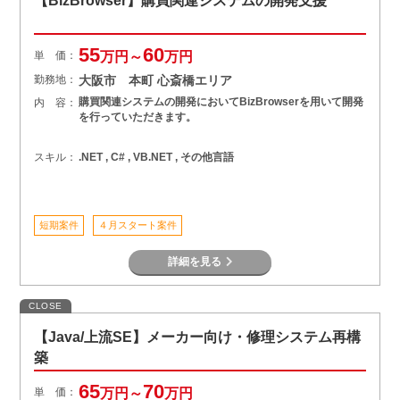
【BizBrowser】購買関連システムの開発支援
55
60
単 価：
万円～
万円
勤務地：
大阪市 本町 心斎橋エリア
購買関連システムの開発においてBizBrowserを用いて開発
内 容：
を行っていただきます。
スキル：
.NET , C# , VB.NET , その他言語
短期案件
４月スタート案件
詳細を見る
CLOSE
【Java/上流SE】メーカー向け・修理システム再構
築
65
70
単 価：
万円～
万円