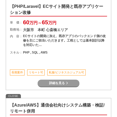
【PHP/Laravel】ECサイト開発と既存アプリケー
ション改修
60
65
単 価：
万円～
万円
勤務地：
大阪市 本町 心斎橋エリア
ECサイトの開発に加え、既存アプリのバックエンド側の改
内 容：
修を主にご担当いただきます。工程としては基本設計以降
を対応いた…
スキル：
PHP , SQL , AWS
長期案件
リモート可
私服/ビジネスカジュアル可
詳細を見る
CLOSE
【Azure/AWS】通信会社向けシステム構築・検証/
リモート併用