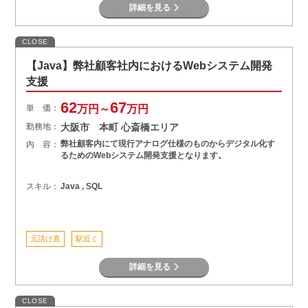
詳細を見る
CLOSE
【Java】弊社顧客社内におけるWebシステム開発
支援
62
67
単 価：
万円～
万円
勤務地：
大阪市 本町 心斎橋エリア
弊社顧客内にて現行アナログ仕様のものからデジタル化す
内 容：
るためのWebシステム開発支援となります。
スキル：
Java , SQL
元請け直
駅近く
詳細を見る
CLOSE