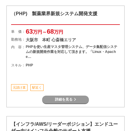
（PHP) 製薬業界新規システム開発支援
63
68
単 価：
万円～
万円
勤務地：
大阪市 本町 心斎橋エリア
PHPを使い生産マスタ管理システム、データ集配信システ
内 容：
ムの新規開発作業を対応して頂きます。「Linux・Apach
e…
スキル：
PHP
元請け直
駅近く
詳細を見る
【インフラ/AWS/リーダーポジション】エンドユー
ザー向けインフラ全般のサポート支援