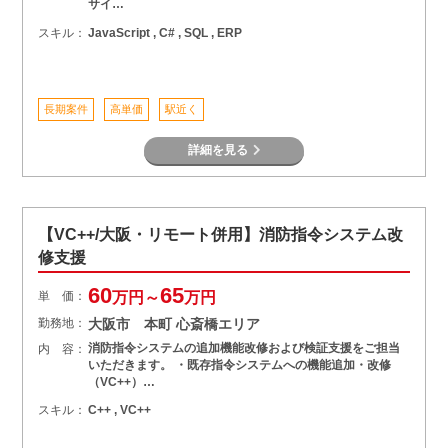
サイ…
スキル：
JavaScript , C# , SQL , ERP
長期案件
高単価
駅近く
詳細を見る
【VC++/大阪・リモート併用】消防指令システム改
修支援
60
65
単 価：
万円～
万円
勤務地：
大阪市 本町 心斎橋エリア
消防指令システムの追加機能改修および検証支援をご担当
内 容：
いただきます。 ・既存指令システムへの機能追加・改修
（VC++）…
スキル：
C++ , VC++