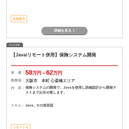
長期案件
詳細を見る
CLOSE
【Java/リモート併用】保険システム開発
58
62
単 価：
万円～
万円
勤務地：
大阪市 本町 心斎橋エリア
保険システムの開発で、Javaを使用し詳細設計から開発テ
内 容：
ストまでお任せ致します。
スキル：
Java , その他言語
リモート可