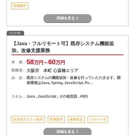
長期案件
詳細を見る
CLOSE
【Java・フルリモート可】既存システム機能追
加。改修支援業務
58
60
単 価：
万円～
万円
勤務地：
大阪市 本町 心斎橋エリア
既存システムの機能追加・改修を行っていただきます。開
内 容：
発環境はJava, Spring, JavaScript, Po…
スキル：
Java , JavaScript , その他言語 , AWS
担当者オススメ案件
長期案件
稼働安定
リモート可
詳細を見る