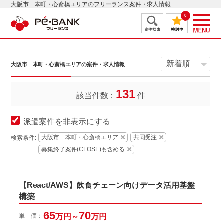
大阪市 本町・心斎橋エリアのフリーランス案件・求人情報
0
大阪市 本町・心斎橋エリアの案件・求人情報
131
該当件数：
件
派遣案件を非表示にする
大阪市 本町・心斎橋エリア
共同受注
検索条件:
募集終了案件(CLOSE)も含める
【React/AWS】飲食チェーン向けデータ活用基盤
構築
65
70
単 価：
万円～
万円