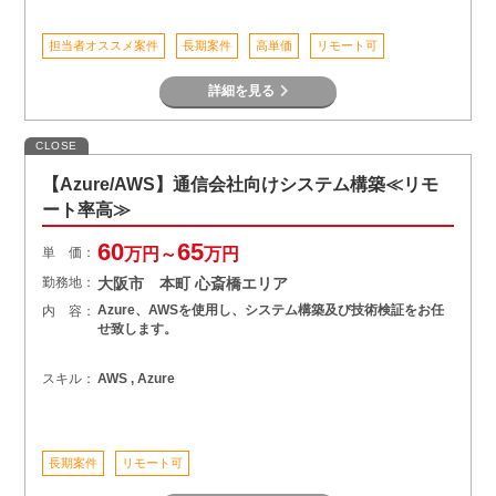
担当者オススメ案件
長期案件
高単価
リモート可
詳細を見る
CLOSE
【Azure/AWS】通信会社向けシステム構築≪リモ
ート率高≫
60
65
単 価：
万円～
万円
勤務地：
大阪市 本町 心斎橋エリア
Azure、AWSを使用し、システム構築及び技術検証をお任
内 容：
せ致します。
スキル：
AWS , Azure
長期案件
リモート可