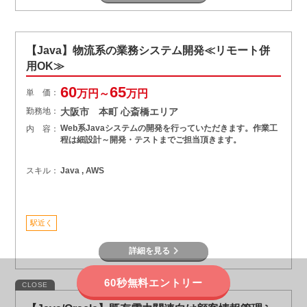
【Java】物流系の業務システム開発≪リモート併
用OK≫
60
65
単 価：
万円～
万円
勤務地：
大阪市 本町 心斎橋エリア
Web系Javaシステムの開発を行っていただきます。作業工
内 容：
程は細設計～開発・テストまでご担当頂きます。
スキル：
Java , AWS
駅近く
詳細を見る
60秒無料エントリー
CLOSE