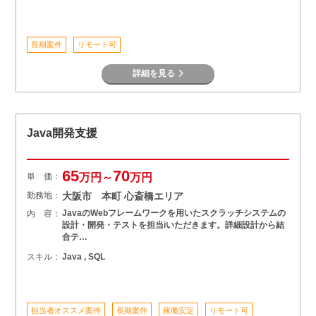
長期案件
リモート可
詳細を見る
Java開発支援
65
70
単 価：
万円～
万円
勤務地：
大阪市 本町 心斎橋エリア
JavaのWebフレームワークを用いたスクラッチシステムの
内 容：
設計・開発・テストを担当iいただきます。詳細設計から結
合テ…
スキル：
Java , SQL
担当者オススメ案件
長期案件
稼働安定
リモート可