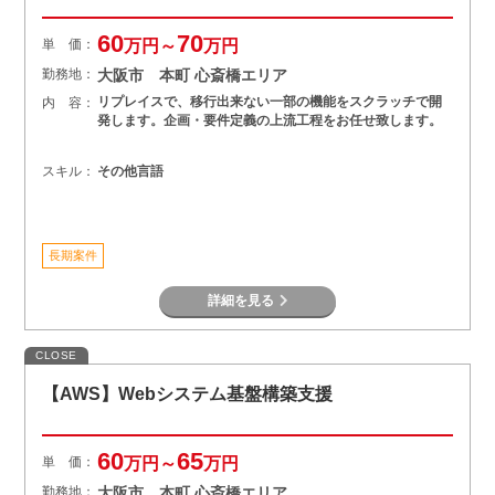
60
70
単 価：
万円～
万円
勤務地：
大阪市 本町 心斎橋エリア
リプレイスで、移行出来ない一部の機能をスクラッチで開
内 容：
発します。企画・要件定義の上流工程をお任せ致します。
スキル：
その他言語
長期案件
詳細を見る
CLOSE
【AWS】Webシステム基盤構築支援
60
65
単 価：
万円～
万円
勤務地：
大阪市 本町 心斎橋エリア