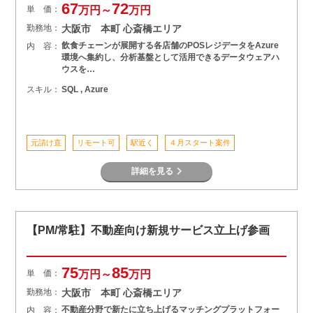
67
72
単 価：
万円～
万円
勤務地：
大阪市 本町 心斎橋エリア
飲食チェーンが展開する各店舗のPOSレジデータをAzure
内 容：
環境へ集約し、分析基盤として活用できるデータウェアハ
ウスを…
スキル：
SQL , Azure
元請け直
リモート可
駅近く
４月スタート案件
詳細を見る
【PM/常駐】不動産向け新規サービス立上げ参画
75
85
単 価：
万円～
万円
勤務地：
大阪市 本町 心斎橋エリア
不動産分野で新たに立ち上げるマッチングプラットフォー
内 容：