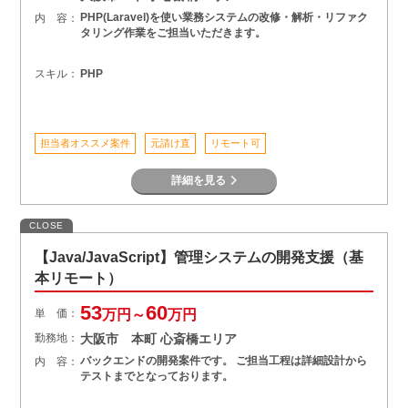
PHP(Laravel)を使い業務システムの改修・解析・リファク
内 容：
タリング作業をご担当いただきます。
スキル：
PHP
担当者オススメ案件
元請け直
リモート可
詳細を見る
CLOSE
【Java/JavaScript】管理システムの開発支援（基
本リモート）
53
60
単 価：
万円～
万円
勤務地：
大阪市 本町 心斎橋エリア
バックエンドの開発案件です。 ご担当工程は詳細設計から
内 容：
テストまでとなっております。