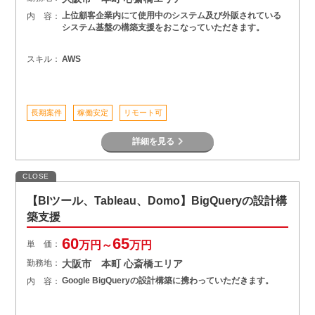
上位顧客企業内にて使用中のシステム及び外販されている
内 容：
システム基盤の構築支援をおこなっていただきます。
スキル：
AWS
長期案件
稼働安定
リモート可
詳細を見る
CLOSE
【BIツール、Tableau、Domo】BigQueryの設計構
築支援
60
65
単 価：
万円～
万円
勤務地：
大阪市 本町 心斎橋エリア
Google BigQueryの設計構築に携わっていただきます。
内 容：