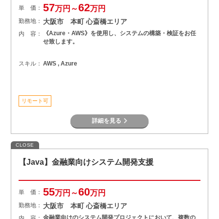
57
62
単 価：
万円～
万円
勤務地：
大阪市 本町 心斎橋エリア
《Azure・AWS》を使用し、システムの構築・検証をお任
内 容：
せ致します。
スキル：
AWS , Azure
リモート可
詳細を見る
CLOSE
【Java】金融業向けシステム開発支援
55
60
単 価：
万円～
万円
勤務地：
大阪市 本町 心斎橋エリア
金融業向けのシステム開発プロジェクトにおいて、複数の
内 容：