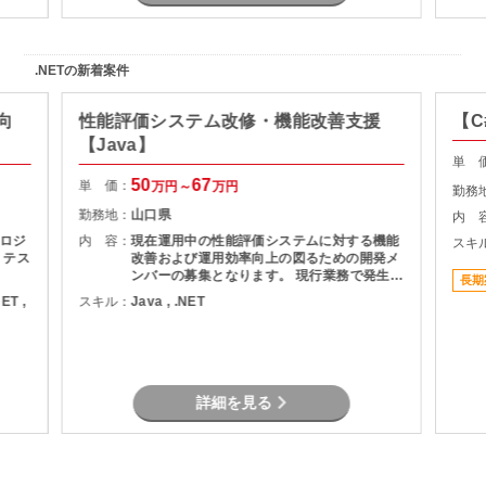
.NETの新着案件
向
性能評価システム改修・機能改善支援
【C
【Java】
単 
50
67
単 価：
万円～
万円
勤務
勤務地：
山口県
内 
ロジ
内 容：
現在運用中の性能評価システムに対する機能
スキ
、テス
改善および運用効率向上の図るための開発メ
ンバーの募集となります。 現行業務で発生し
長期
ている課題を整理し、機能追加を実現しま
NET ,
スキル：
Java , .NET
す。
詳細を見る