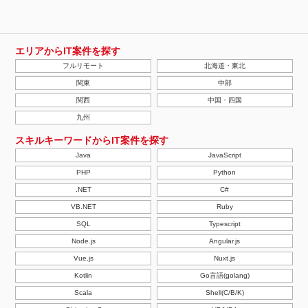
エリアからIT案件を探す
フルリモート
北海道・東北
関東
中部
関西
中国・四国
九州
スキルキーワードからIT案件を探す
Java
JavaScript
PHP
Python
.NET
C#
VB.NET
Ruby
SQL
Typescript
Node.js
Angular.js
Vue.js
Nuxt.js
Kotlin
Go言語(golang)
Scala
Shell(C/B/K)