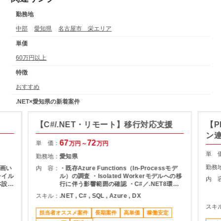
勤務地
中部
愛知県
名古屋市 栄エリア
単価
60万円以上
特徴
おすすめ
.NET×愛知県の新着案件
【C#/.NET・リモート】移行対応支援
【P
ン
67
72
単 価：
万円～
万円
単 
勤務地：
愛知県
勤務
画い
内 容：
・既存Azure Functions（In-Processモデ
ャイル
ル）の調査 ・Isolated Workerモデルへの移
内 
本設計
行に伴う影響範囲の確認 ・C#／.NET8環境
MS
での改修・実装対応 ・Azure SQL（SQL
スキル：
.NET , C# , SQL , Azure , DX
Server）を用いたデータ参照・更新 ・単体
スキ
テスト、APIテストの実施 ・課題整理、不具
担当者オススメ案件
長期案件
高単価
稼働安定
合対応、必要に応じたエスカレーション