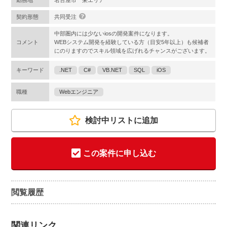
勤務地
名古屋市 栄エリア
契約形態
共同受注
中部圏内には少ないiosの開発案件になります。
コメント
WEBシステム開発を経験している方（目安5年以上）も候補者
にのりますのでスキル領域を広げれるチャンスがございます。
キーワード
.NET
C#
VB.NET
SQL
iOS
職種
Webエンジニア
検討中リストに追加
この案件に申し込む
閲覧履歴
関連リンク