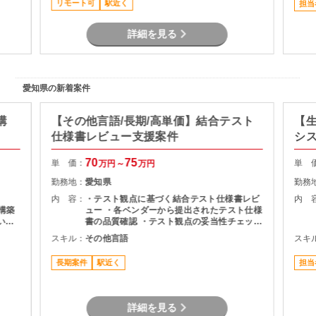
リモート可
駅近く
担当
詳細を見る
愛知県の新着案件
構
【その他言語/長期/高単価】結合テスト
【生
仕様書レビュー支援案件
シ
70
75
単 価：
単 
万円～
万円
勤務地：
愛知県
勤務
内 容：
・テスト観点に基づく結合テスト仕様書レビ
内 
～構築
ュー ・各ベンダーから提出されたテスト仕様
いた
書の品質確認 ・テスト観点の妥当性チェック
・指摘事項の整理およびレビュー結果のフィ
スキル：
その他言語
スキ
ードバック ・プロジェクト関係者との調整・
コミュニケーション
長期案件
駅近く
担当
詳細を見る