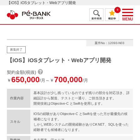
【iOS】iOSタブレット・Webアプリ開発
0
案件No：12093-N03
募集終了
【iOS】iOSタブレット・Webアプリ開発
契約金額(税抜)
650,000
700,000
￥
/月～￥
/月
基本設計が少し残っているのでまず残りの部分を対応頂き、詳
作業内容
細設計から製造、テストと一通り、ご担当頂きます。
開発技術はObjective-C とSwiftを使用します。
IOSの経験がありObjective-C とSwiftを使った方が最優先の候
補者になります。
スキル
しかしWEBシステムの開発経験がありC#.NET、SQLを使った
経験者でも候補者になります。