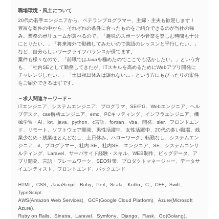
職場環境・風土について
20代の若手エンジニアから、ベテランプログラマー、主婦・主夫も歓迎します！
豊富な案件の中から、それぞれの条件に合ったものをご紹介できるのが当社の強
み。業務のボリュームが選べるので、「趣味のスポーツや音楽を楽しむ時間も十分
にとりたい。」「将来海外で勤務してみたいので英語のレッスンと平行したい。」
など、自分らしいワークライフバランスが保てます。
案件も様々なので、「前職ではJavaを極めたのでここでも活かしたい。」という方
も、「社内SEとして勤務してきたが、ITスキルを高めるためにWebアプリ開発に
チャレンジしたい。」「土日祝日休みは譲れない…」という方にもぴったりの案件
をご紹介できるはずです。
～求人関連キーワード～
ITエンジニア、システムエンジニア、プログラマ、SE/PG、Webエンジニア、ヘル
プデスク、cae解析エンジニア、emc、PCキッティング、インフラエンジニア、機
械学習・AI、iot、java、python、c言語、fortran、vba、開発、sler、フロントエン
ド、リモート、ソフトウェア開発、男性活躍中、女性活躍中、20代の多い職場、残
業少なめ・残業ほとんどなし、土日休み、ハローワーク、転勤なし、システムエン
ジニア、it、プログラマー、社内 SE、社内SE、エンジニア、SE、システムコンサ
ルティング、Laravel、サーバサイド経験・スキル、WEB制作、ビッグデータ、ア
プリ開発、言語・フレームワーク、SEO対策、プロダクトマネージャー、データサ
イエンティスト、フロントエンド、バックエンド
HTML、CSS、JavaScript、Ruby、Perl、Scala、Kotlin、C 、C++、Swift、
TypeScript
AWS(Amazon Web Services)、GCP(Google Cloud Platform)、Azure(Microsoft
Azure)、
Ruby on Rails、Sinatra、Laravel、Symfony、Django、Flask、Go(Golang)、