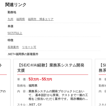
関連リンク
勤務地
九州
福岡県
福岡市 博多エリア
単価
50万円以上
特徴
長期案件
リモート可
.NET×福岡県の新着案件
ト
【SE/C#/AI経験】業務系システム開発
【S
支援
務
53
55
単 価：
単 
万円～
万円
勤務地：
福岡県
勤務
アの
内 容：
業務系システムの開発プロジェクトにおい
内 
て、 基本設計から実装、テストまで一連の工
程をご担当いただく案件です。 既存機能の改
修および追加開発を行いながら、チーム体制
スキル：
.NET , C#
スキ