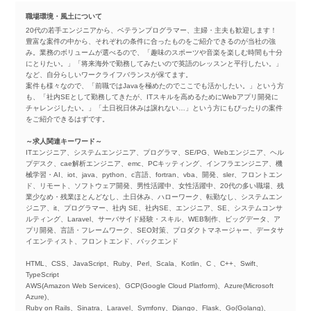
職場環境・風土について
20代の若手エンジニアから、ベテランプログラマー、主婦・主夫も歓迎します！
豊富な案件の中から、それぞれの条件に合ったものをご紹介できるのが当社の強
み。業務のボリュームが選べるので、「趣味のスポーツや音楽を楽しむ時間も十分
にとりたい。」「将来海外で勤務してみたいので英語のレッスンと平行したい。」
など、自分らしいワークライフバランスが保てます。
案件も様々なので、「前職ではJavaを極めたのでここでも活かしたい。」という方
も、「社内SEとして勤務してきたが、ITスキルを高めるためにWebアプリ開発に
チャレンジしたい。」「土日祝日休みは譲れない…」という方にもぴったりの案件
をご紹介できるはずです。
～求人関連キーワード～
ITエンジニア、システムエンジニア、プログラマ、SE/PG、Webエンジニア、ヘル
プデスク、cae解析エンジニア、emc、PCキッティング、インフラエンジニア、機
械学習・AI、iot、java、python、c言語、fortran、vba、開発、sler、フロントエン
ド、リモート、ソフトウェア開発、男性活躍中、女性活躍中、20代の多い職場、残
業少なめ・残業ほとんどなし、土日休み、ハローワーク、転勤なし、システムエン
ジニア、it、プログラマー、社内 SE、社内SE、エンジニア、SE、システムコンサ
ルティング、Laravel、サーバサイド経験・スキル、WEB制作、ビッグデータ、ア
プリ開発、言語・フレームワーク、SEO対策、プロダクトマネージャー、データサ
イエンティスト、フロントエンド、バックエンド
HTML、CSS、JavaScript、Ruby、Perl、Scala、Kotlin、C 、C++、Swift、
TypeScript
AWS(Amazon Web Services)、GCP(Google Cloud Platform)、Azure(Microsoft
Azure)、
Ruby on Rails、Sinatra、Laravel、Symfony、Django、Flask、Go(Golang)、