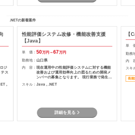
.NETの新着案件
向
性能評価システム改修・機能改善支援
【C
【Java】
単 
50
67
単 価：
万円～
万円
勤務
勤務地：
山口県
内 
ロジ
内 容：
現在運用中の性能評価システムに対する機能
スキ
、テス
改善および運用効率向上の図るための開発メ
ンバーの募集となります。 現行業務で発生し
長期
ている課題を整理し、機能追加を実現しま
NET ,
スキル：
Java , .NET
す。
詳細を見る