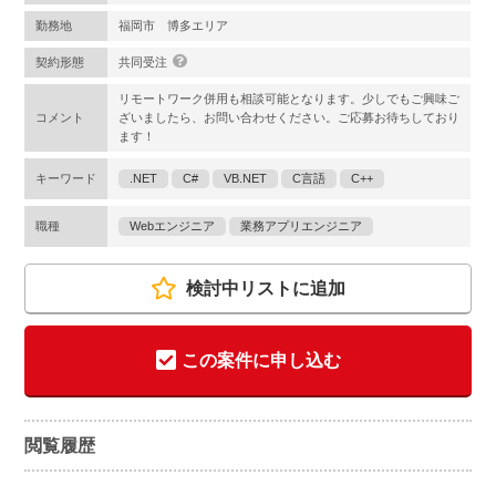
勤務地
福岡市 博多エリア
契約形態
共同受注
リモートワーク併用も相談可能となります。少しでもご興味ご
コメント
ざいましたら、お問い合わせください。ご応募お待ちしており
ます！
キーワード
.NET
C#
VB.NET
C言語
C++
職種
Webエンジニア
業務アプリエンジニア
検討中リストに追加
この案件に申し込む
閲覧履歴