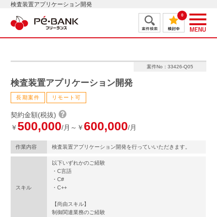
検査装置アプリケーション開発
0
案件No：33426-Q05
検査装置アプリケーション開発
長期案件
リモート可
契約金額(税抜)
500,000
600,000
￥
/月～￥
/月
作業内容
検査装置アプリケーション開発を行っていいただきます。
以下いずれかのご経験
・C言語
・C#
スキル
・C++
【尚由スキル】
制御関連業務のご経験