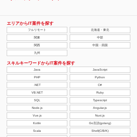
エリアからIT案件を探す
フルリモート
北海道・東北
関東
中部
関西
中国・四国
九州
スキルキーワードからIT案件を探す
Java
JavaScript
PHP
Python
.NET
C#
VB.NET
Ruby
SQL
Typescript
Node.js
Angular.js
Vue.js
Nuxt.js
Kotlin
Go言語(golang)
Scala
Shell(C/B/K)