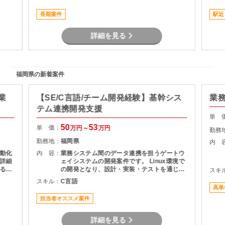
の中で開発業務を進めていただきます。
長期案件
駅近
詳細を見る
福岡県の新着案件
業
【SE/C言語/チーム開発経験】基幹シス
業
テム連携開発支援
単 
50
53
単 価：
万円～
万円
勤務
勤務地：
福岡県
内 
動化
内 容：
業務システム間のデータ連携を担うゲートウ
詳細
ェイシステムの開発案件です。 Linux環境で
るこ
の開発となり、設計・実装・テストを通じて
スキ
積み
システムの安定稼働を支える役割を担当いた
スキル：
C言語
とし
だきます。 長期案件のため、腰を据えて開発
高単
に携わりたい方におすすめです。
担当者オススメ案件
詳細を見る