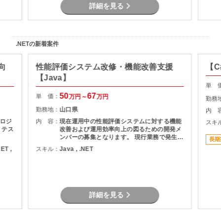
詳細を見る
.NETの新着案件
向
性能評価システム改修・機能改善支援
【C
【Java】
単 
50
67
単 価：
万円～
万円
勤務
勤務地：
山口県
内 
ロジ
内 容：
現在運用中の性能評価システムに対する機能
スキ
、テス
改善および運用効率向上の図るための開発メ
ンバーの募集となります。 現行業務で発生し
長期
ている課題を整理し、機能追加を実現しま
NET ,
スキル：
Java , .NET
す。
詳細を見る