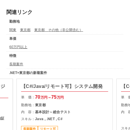
関連リンク
勤務地
関東
東京都
東京都 その他（非公開含む）
単価
60万円以上
特徴
長期案件
.NET×東京都の新着案件
ロジ
【C#/Java/リモート可】システム開発
【C
70
75
単 価：
単 
万円～
万円
勤務地：
東京都
勤務
内 容：
基本設計～総合テスト
内 
検証
スキル：
Java , .NET , C#
スキ
長期案件
リモート可