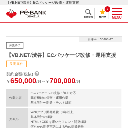
【VB.NET/渋谷】ECパッケージ改修・運用支援
0
案件No：50490-47
募集終了
【VB.NET/渋谷】ECパッケージ改修・運用支援
長期案件
契約金額(税抜)
650,000
700,000
￥
/月～￥
/月
ECパッケージの改修・追加対応
作業内容
既存機能の保守・運用作業
基本設計〜開発・テスト対応
Webアプリ開発経験（3年以上）
基本設計の経験
スキル
HTML / CSS を用いたフロント開発経験
何らかの開発言語によるWeb開発経験