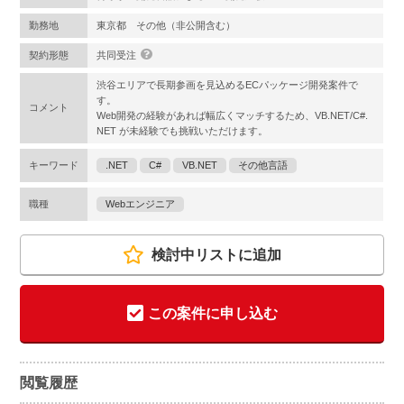
勤務地
東京都 その他（非公開含む）
契約形態
共同受注
渋谷エリアで長期参画を見込めるECパッケージ開発案件で
す。
コメント
Web開発の経験があれば幅広くマッチするため、VB.NET/C#.
NET が未経験でも挑戦いただけます。
キーワード
.NET
C#
VB.NET
その他言語
職種
Webエンジニア
検討中リストに追加
この案件に申し込む
閲覧履歴