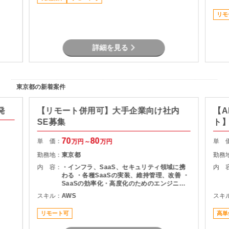
リモ
詳細を見る
東京都の新着案件
発
【リモート併用可】大手企業向け社内
【A
SE募集
ト
70
80
単 価：
単 
万円～
万円
勤務地：
東京都
勤務
内 容：
・インフラ、SaaS、セキュリティ領域に携
内 
わる ・各種SaaSの実装、維持管理、改善 ・
SaaSの効率化・高度化のためのエンジニア
リング ・SaaSのシステム課題・障害に対す
スキル：
AWS
スキ
る対策の計画と実装 ・社内NWやオンプレサ
ーバの運用保守 ・拠点のネットワーク配備担
リモート可
高単
当