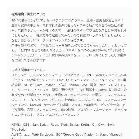
職場環境・風土について
20代の若手エンジニアから、ベテランプログラマー、主婦・主夫も歓迎します！
豊富な案件の中から、それぞれの条件に合ったものをご紹介できるのが当社の強
み。業務のボリュームが選べるので、「趣味のスポーツや音楽を楽しむ時間も十分
にとりたい。」「将来海外で勤務してみたいので英語のレッスンと平行したい。」
など、自分らしいワークライフバランスが保てます。
案件も様々なので、「前職ではJavaを極めたのでここでも活かしたい。」という方
も、「社内SEとして勤務してきたが、ITスキルを高めるためにWebアプリ開発に
チャレンジしたい。」「土日祝日休みは譲れない…」という方にもぴったりの案件
をご紹介できるはずです。
～求人関連キーワード～
ITエンジニア、システムエンジニア、プログラマ、SE/PG、Webエンジニア、ヘル
プデスク、cae解析エンジニア、emc、PCキッティング、インフラエンジニア、機
械学習・AI、iot、java、python、c言語、fortran、vba、開発、sler、フロントエン
ド、リモート、ソフトウェア開発、男性活躍中、女性活躍中、20代の多い職場、残
業少なめ・残業ほとんどなし、土日休み、ハローワーク、転勤なし、システムエン
ジニア、it、プログラマー、社内 SE、社内SE、エンジニア、SE、システムコンサ
ルティング、Laravel、サーバサイド経験・スキル、WEB制作、ビッグデータ、ア
プリ開発、言語・フレームワーク、SEO対策、プロダクトマネージャー、データサ
イエンティスト、フロントエンド、バックエンド
HTML、CSS、JavaScript、Ruby、Perl、Scala、Kotlin、C 、C++、Swift、
TypeScript
AWS(Amazon Web Services)、GCP(Google Cloud Platform)、Azure(Microsoft