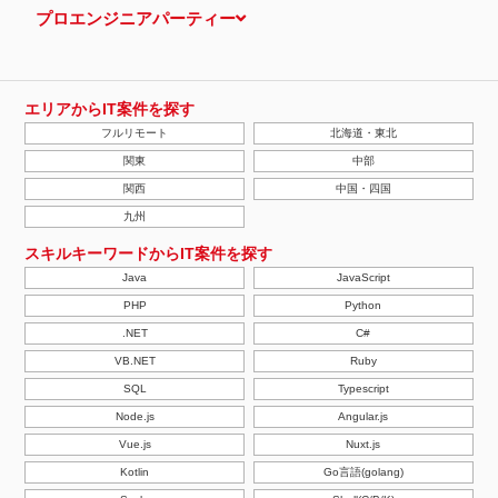
プロエンジニアパーティー
エリアからIT案件を探す
フルリモート
北海道・東北
関東
中部
関西
中国・四国
九州
スキルキーワードからIT案件を探す
Java
JavaScript
PHP
Python
.NET
C#
VB.NET
Ruby
SQL
Typescript
Node.js
Angular.js
Vue.js
Nuxt.js
Kotlin
Go言語(golang)