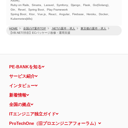
Azure)、
Ruby on Rails、Sinatra、Laravel、Symfony、Django、Flask、Go(Golang)、
Gin、Revel、Spring Boot、Play Framework
Spring Boot、Ktor、Vue.js、React、Angular、Firebase、Heroku、Docker、
Kubernetes(k8s)
HOME
全国のIT案件TOP
.NETの案件・求人
東京都の案件・求人
【VB.NET/渋谷】ECパッケージ改修・運用支援
PE-BANKを知る
サービス紹介
インタビュー
新着情報
全国の拠点
ITエンジニア独立ガイド
ProTechOne（旧プロエンジニアフォーラム）