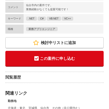
仙台市内の案件です。
コメント
業務経験がなくても提案可能です！
キーワード
.NET
C#
VB.NET
VC++
職種
業務アプリエンジニア
検討中リストに追加
この案件に申し込む
閲覧履歴
関連リンク
勤務地
北海道・東北
宮城県
仙台市 その他（非公開含む）