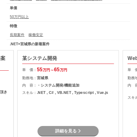
単価
50万円以上
特徴
長期案件
稼働安定
.NET×宮城県の新着案件
発案
某システム開発
We
55
65
単 価：
単 
万円～
万円
勤務地：
宮城県
勤務
内 容：
・システム開発/機能追加
内 
頂き
スキル：
.NET , C# , VB.NET , Typescript , Vue.js
スキ
詳細を見る