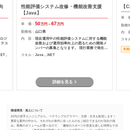
向
性能評価システム改修・機能改善支援
【C
【Java】
単 
50
67
単 価：
万円～
万円
勤務
勤務地：
山口県
内 
ロジ
内 容：
現在運用中の性能評価システムに対する機能
スキ
、テス
改善および運用効率向上の図るための開発メ
ンバーの募集となります。 現行業務で発生し
長期
ている課題を整理し、機能追加を実現しま
NET ,
スキル：
Java , .NET
す。
詳細を見る
職場環境・風土について
20代の若手エンジニアから、ベテランプログラマー、主婦・主夫も歓迎します！
豊富な案件の中から、それぞれの条件に合ったものをご紹介できるのが当社の強
み。業務のボリュームが選べるので、「趣味のスポーツや音楽を楽しむ時間も十分