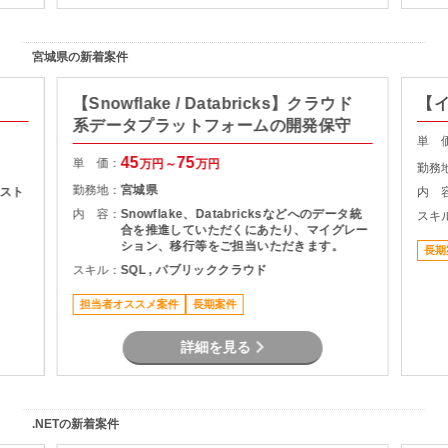
宮城県の新着案件
【Snowflake / Databricks】クラウド
【
系データプラットフォームの開発保守
単 
45
75
単 価：
万円～
万円
勤務
勤務地：
宮城県
スト
内 
内 容：
Snowflake、Databricksなどへのデータ統
スキ
合を推進していただくにあたり、マイグレー
ション、移行等をご担当いただきます。
長期
スキル：
SQL , パブリッククラウド
担当者オススメ案件
長期案件
詳細を見る
.NETの新着案件