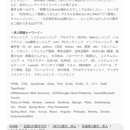
にとりたい。」「将来海外で勤務してみたいので英語のレッスンと平行したい。」
など、自分らしいワークライフバランスが保てます。
案件も様々なので、「前職ではJavaを極めたのでここでも活かしたい。」という方
も、「社内SEとして勤務してきたが、ITスキルを高めるためにWebアプリ開発に
チャレンジしたい。」「土日祝日休みは譲れない…」という方にもぴったりの案件
をご紹介できるはずです。
～求人関連キーワード～
ITエンジニア、システムエンジニア、プログラマ、SE/PG、Webエンジニア、ヘル
プデスク、cae解析エンジニア、emc、PCキッティング、インフラエンジニア、機
械学習・AI、iot、java、python、c言語、fortran、vba、開発、sler、フロントエン
ド、リモート、ソフトウェア開発、男性活躍中、女性活躍中、20代の多い職場、残
業少なめ・残業ほとんどなし、土日休み、ハローワーク、転勤なし、システムエン
ジニア、it、プログラマー、社内 SE、社内SE、エンジニア、SE、システムコンサ
ルティング、Laravel、サーバサイド経験・スキル、WEB制作、ビッグデータ、ア
プリ開発、言語・フレームワーク、SEO対策、プロダクトマネージャー、データサ
イエンティスト、フロントエンド、バックエンド
HTML、CSS、JavaScript、Ruby、Perl、Scala、Kotlin、C 、C++、Swift、
TypeScript
AWS(Amazon Web Services)、GCP(Google Cloud Platform)、Azure(Microsoft
Azure)、
Ruby on Rails、Sinatra、Laravel、Symfony、Django、Flask、Go(Golang)、
Gin、Revel、Spring Boot、Play Framework
Spring Boot、Ktor、Vue.js、React、Angular、Firebase、Heroku、Docker、
Kubernetes(k8s)
HOME
全国のIT案件TOP
.NETの案件・求人
宮城県の案件・求人