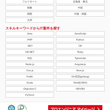
フルリモート
北海道・東北
関東
中部
関西
中国・四国
九州
スキルキーワードからIT案件を探す
Java
JavaScript
PHP
Python
.NET
C#
VB.NET
Ruby
SQL
Typescript
Node.js
Angular.js
Vue.js
Nuxt.js
Kotlin
Go言語(golang)
Scala
Shell(C/B/K)
Objective-C
VB/VBA
PyTorch