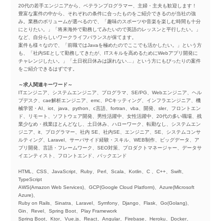
20代の若手エンジニアから、ベテランプログラマー、主婦・主夫も歓迎します！
豊富な案件の中から、それぞれの条件に合ったものをご紹介できるのが当社の強
み。業務のボリュームが選べるので、「趣味のスポーツや音楽を楽しむ時間も十分
にとりたい。」「将来海外で勤務してみたいので英語のレッスンと平行したい。」
など、自分らしいワークライフバランスが保てます。
案件も様々なので、「前職ではJavaを極めたのでここでも活かしたい。」という方
も、「社内SEとして勤務してきたが、ITスキルを高めるためにWebアプリ開発に
チャレンジしたい。」「土日祝日休みは譲れない…」という方にもぴったりの案件
をご紹介できるはずです。
～求人関連キーワード～
ITエンジニア、システムエンジニア、プログラマ、SE/PG、Webエンジニア、ヘル
プデスク、cae解析エンジニア、emc、PCキッティング、インフラエンジニア、機
械学習・AI、iot、java、python、c言語、fortran、vba、開発、sler、フロントエン
ド、リモート、ソフトウェア開発、男性活躍中、女性活躍中、20代の多い職場、残
業少なめ・残業ほとんどなし、土日休み、ハローワーク、転勤なし、システムエン
ジニア、it、プログラマー、社内 SE、社内SE、エンジニア、SE、システムコンサ
ルティング、Laravel、サーバサイド経験・スキル、WEB制作、ビッグデータ、ア
プリ開発、言語・フレームワーク、SEO対策、プロダクトマネージャー、データサ
イエンティスト、フロントエンド、バックエンド
HTML、CSS、JavaScript、Ruby、Perl、Scala、Kotlin、C 、C++、Swift、
TypeScript
AWS(Amazon Web Services)、GCP(Google Cloud Platform)、Azure(Microsoft
Azure)、
Ruby on Rails、Sinatra、Laravel、Symfony、Django、Flask、Go(Golang)、
Gin、Revel、Spring Boot、Play Framework
Spring Boot、Ktor、Vue.js、React、Angular、Firebase、Heroku、Docker、