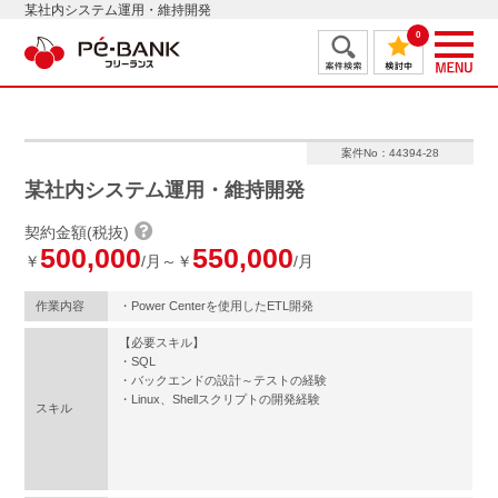
某社内システム運用・維持開発
0
案件No：44394-28
某社内システム運用・維持開発
契約金額(税抜)
500,000
550,000
￥
/月～￥
/月
作業内容
・Power Centerを使用したETL開発
【必要スキル】
・SQL
・バックエンドの設計～テストの経験
・Linux、Shellスクリプトの開発経験
スキル