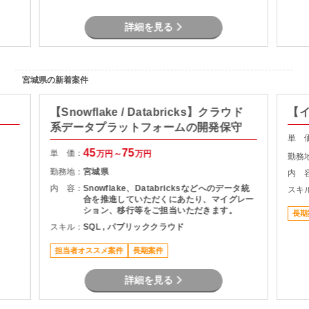
詳細を見る
宮城県の新着案件
【Snowflake / Databricks】クラウド
【
系データプラットフォームの開発保守
単 
45
75
単 価：
万円～
万円
勤務
勤務地：
宮城県
内 
内 容：
Snowflake、Databricksなどへのデータ統
スキ
合を推進していただくにあたり、マイグレー
ション、移行等をご担当いただきます。
長期
スキル：
SQL , パブリッククラウド
担当者オススメ案件
長期案件
詳細を見る