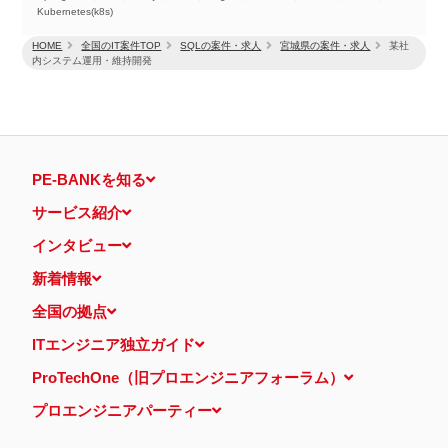
Kubernetes(k8s)
HOME
全国のIT案件TOP
SQLの案件・求人
宮城県の案件・求人
某社
内システム運用・維持開発
PE-BANKを知る
サービス紹介
インタビュー
新着情報
全国の拠点
ITエンジニア独立ガイド
ProTechOne（旧プロエンジニアフォーラム）
プロエンジニアパーティー