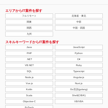
エリアからIT案件を探す
フルリモート
北海道・東北
関東
中部
関西
中国・四国
九州
スキルキーワードからIT案件を探す
Java
JavaScript
PHP
Python
.NET
C#
VB.NET
Ruby
SQL
Typescript
Node.js
Angular.js
Vue.js
Nuxt.js
Kotlin
Go言語(golang)
Scala
Shell(C/B/K)
Objective-C
VB/VBA
PyTorch