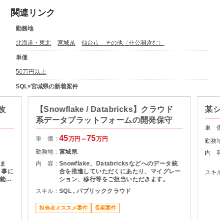
関連リンク
勤務地
北海道・東北
宮城県
仙台市 その他（非公開含む）
単価
50万円以上
SQL×宮城県の新着案件
改
【Snowflake / Databricks】クラウド
某
系データプラットフォームの開発保守
単 
45
75
単 価：
万円～
万円
勤務
勤務地：
宮城県
内 
ま
内 容：
Snowflake、Databricksなどへのデータ統
く事に
合を推進していただくにあたり、マイグレー
スキ
能で
ション、移行等をご担当いただきます。
スキル：
SQL , パブリッククラウド
担当者オススメ案件
長期案件