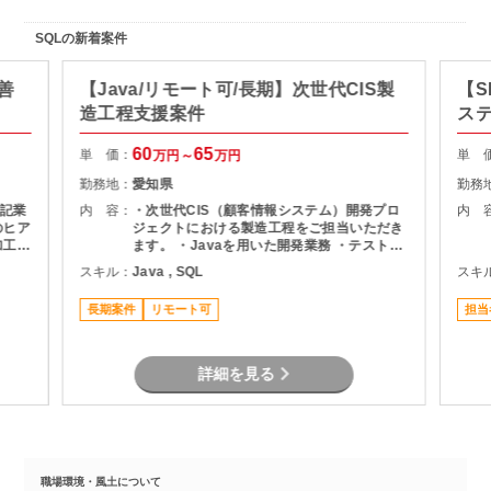
SQLの新着案件
善
【Java/リモート可/長期】次世代CIS製
【S
造工程支援案件
ス
60
65
単 価：
単 
万円～
万円
勤務地：
愛知県
勤務
記業
内 容：
・次世代CIS（顧客情報システム）開発プロ
内 
のヒア
ジェクトにおける製造工程をご担当いただき
加工・
ます。 ・Javaを用いた開発業務 ・テスト実
作成・
施（Junit） ・Oracle環境での開発 ・結合工
スキル：
Java , SQL
スキ
改善対
程を中心とした開発支援
長期案件
リモート可
担当
詳細を見る
職場環境・風土について