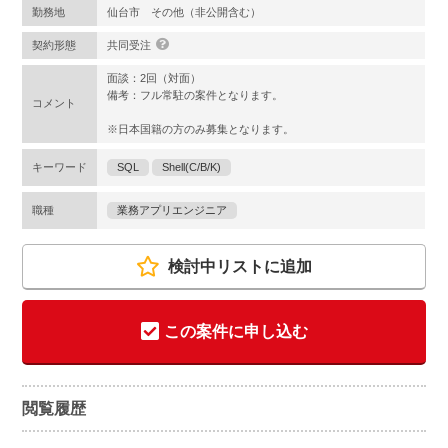
勤務地
仙台市 その他（非公開含む）
契約形態
共同受注
面談：2回（対面）
備考：フル常駐の案件となります。
コメント
※日本国籍の方のみ募集となります。
キーワード
SQL
Shell(C/B/K)
職種
業務アプリエンジニア
検討中リストに追加
この案件に申し込む
閲覧履歴