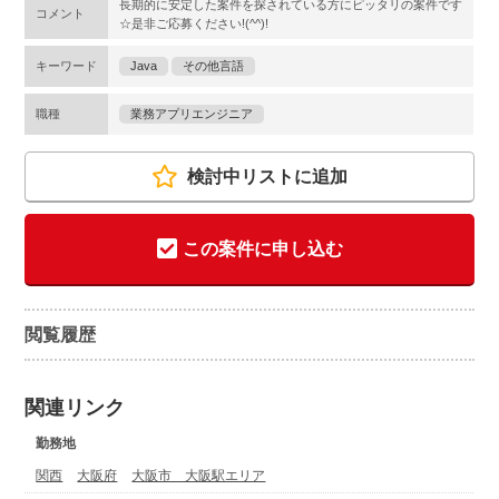
長期的に安定した案件を探されている方にピッタリの案件です
コメント
☆是非ご応募ください!(^^)!
キーワード
Java
その他言語
職種
業務アプリエンジニア
検討中リストに追加
この案件に申し込む
閲覧履歴
関連リンク
勤務地
関西
大阪府
大阪市 大阪駅エリア