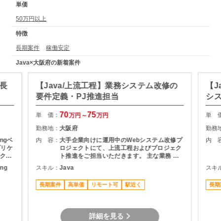
単価
50万円以上
特徴
長期案件
稼働安定
Java×大阪府の新着案件
・長
【Java/上流工程】業務システム改修の
【J
要件定義・PJ推進担当
シ
70
75
単 価：
単 
万円～
万円
勤務地：
大阪府
勤務
ngベ
内 容：
大手企業向けに運用中のWebシステム改修プ
内 
プリケ
ロジェクトにて、上流工程およびプロジェク
クエ
ト推進をご担当いただきます。 主な業務 ・
トエン
利用部門との要件整理・ヒアリング ・現行シ
ing
スキル：
Java
スキ
ってお
ステムの仕様調査・影響分析 ・基本設計書の
す。
作成 ・開発工数の算出および提案資料作成
長期案件
高単価
リモート可
駅近く
長期
定し
・スケジュール管理・課題管理 ・関係者との
件で
折衝・調整業務 プロジェクト推進支援
詳細を見る