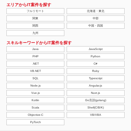
エリアからIT案件を探す
フルリモート
北海道・東北
関東
中部
関西
中国・四国
九州
スキルキーワードからIT案件を探す
Java
JavaScript
PHP
Python
.NET
C#
VB.NET
Ruby
SQL
Typescript
Node.js
Angular.js
Vue.js
Nuxt.js
Kotlin
Go言語(golang)
Scala
Shell(C/B/K)
Objective-C
VB/VBA
PyTorch