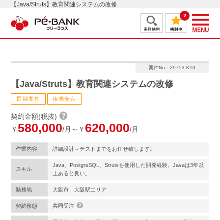
【Java/Struts】教育関連システムの改修
0
案件No：29753-K10
【Java/Struts】教育関連システムの改修
長期案件
稼働安定
契約金額(税抜)
580,000
620,000
￥
/月～￥
/月
作業内容
詳細設計～テストまでをお任せ致します。
Java、PostgreSQL、Strutsを使用した開発経験。Javaは3年以
スキル
上あると良い。
勤務地
大阪市 大阪駅エリア
契約形態
共同受注