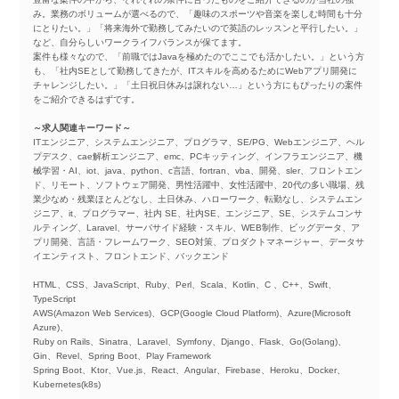
み。業務のボリュームが選べるので、「趣味のスポーツや音楽を楽しむ時間も十分
にとりたい。」「将来海外で勤務してみたいので英語のレッスンと平行したい。」
など、自分らしいワークライフバランスが保てます。
案件も様々なので、「前職ではJavaを極めたのでここでも活かしたい。」という方
も、「社内SEとして勤務してきたが、ITスキルを高めるためにWebアプリ開発に
チャレンジしたい。」「土日祝日休みは譲れない…」という方にもぴったりの案件
をご紹介できるはずです。
～求人関連キーワード～
ITエンジニア、システムエンジニア、プログラマ、SE/PG、Webエンジニア、ヘル
プデスク、cae解析エンジニア、emc、PCキッティング、インフラエンジニア、機
械学習・AI、iot、java、python、c言語、fortran、vba、開発、sler、フロントエン
ド、リモート、ソフトウェア開発、男性活躍中、女性活躍中、20代の多い職場、残
業少なめ・残業ほとんどなし、土日休み、ハローワーク、転勤なし、システムエン
ジニア、it、プログラマー、社内 SE、社内SE、エンジニア、SE、システムコンサ
ルティング、Laravel、サーバサイド経験・スキル、WEB制作、ビッグデータ、ア
プリ開発、言語・フレームワーク、SEO対策、プロダクトマネージャー、データサ
イエンティスト、フロントエンド、バックエンド
HTML、CSS、JavaScript、Ruby、Perl、Scala、Kotlin、C 、C++、Swift、
TypeScript
AWS(Amazon Web Services)、GCP(Google Cloud Platform)、Azure(Microsoft
Azure)、
Ruby on Rails、Sinatra、Laravel、Symfony、Django、Flask、Go(Golang)、
Gin、Revel、Spring Boot、Play Framework
Spring Boot、Ktor、Vue.js、React、Angular、Firebase、Heroku、Docker、
Kubernetes(k8s)