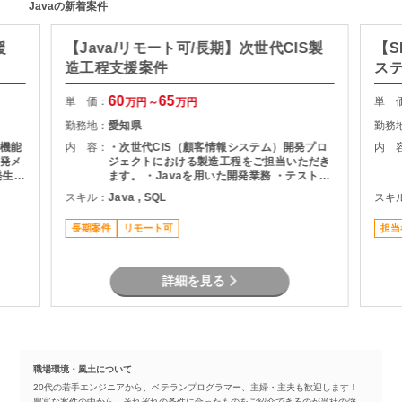
Javaの新着案件
援
【Java/リモート可/長期】次世代CIS製
【S
造工程支援案件
ス
60
65
単 価：
単 
万円～
万円
勤務地：
愛知県
勤務
機能
内 容：
・次世代CIS（顧客情報システム）開発プロ
内 
発メ
ジェクトにおける製造工程をご担当いただき
ます。 ・Javaを用いた開発業務 ・テスト実
ま
施（Junit） ・Oracle環境での開発 ・結合工
スキル：
Java , SQL
スキ
程を中心とした開発支援
長期案件
リモート可
担当
詳細を見る
職場環境・風土について
20代の若手エンジニアから、ベテランプログラマー、主婦・主夫も歓迎します！
豊富な案件の中から、それぞれの条件に合ったものをご紹介できるのが当社の強