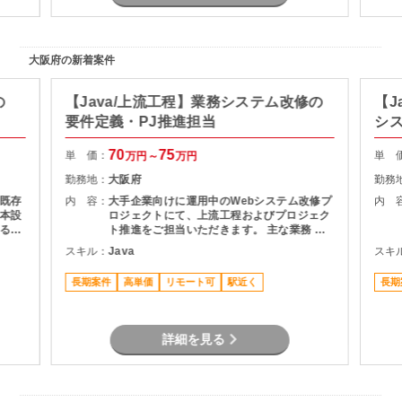
大阪府の新着案件
の
【Java/上流工程】業務システム改修の
【J
要件定義・PJ推進担当
シ
70
75
単 価：
単 
万円～
万円
勤務地：
大阪府
勤務
既存
内 容：
大手企業向けに運用中のWebシステム改修プ
内 
本設
ロジェクトにて、上流工程およびプロジェク
る予
ト推進をご担当いただきます。 主な業務 ・
利用部門との要件整理・ヒアリング ・現行シ
スキル：
Java
スキ
ステムの仕様調査・影響分析 ・基本設計書の
作成 ・開発工数の算出および提案資料作成
長期案件
高単価
リモート可
駅近く
長期
・スケジュール管理・課題管理 ・関係者との
折衝・調整業務 プロジェクト推進支援
詳細を見る