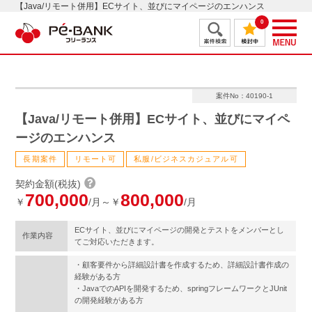
【Java/リモート併用】ECサイト、並びにマイページのエンハンス
0
案件No：40190-1
【Java/リモート併用】ECサイト、並びにマイペ
ージのエンハンス
長期案件
リモート可
私服/ビジネスカジュアル可
契約金額(税抜)
700,000
800,000
￥
/月～￥
/月
ECサイト、並びにマイページの開発とテストをメンバーとし
作業内容
てご対応いただきます。
・顧客要件から詳細設計書を作成するため、詳細設計書作成の
経験がある方
・JavaでのAPIを開発するため、springフレームワークとJUnit
の開発経験がある方