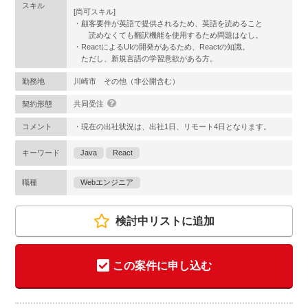
スキル
[尚可スキル]
・顧客要件が英語で提供されるため、英語を読めること
読めなくても翻訳機能を使用するため問題はなし。
・ReactによるUIの開発があるため、Reactの知識。
ただし、新規言語の学習意欲がある方。
勤務地
川崎市 その他（非公開含む）
契約形態
共同受注
コメント
・現在の出社状況は、出社1日、リモート4日となります。
キーワード
Java
React
職種
Webエンジニア
検討中リストに追加
この案件に申し込む