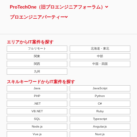
ProTechOne（旧プロエンジニアフォーラム）
プロエンジニアパーティー
エリアからIT案件を探す
フルリモート
北海道・東北
関東
中部
関西
中国・四国
九州
スキルキーワードからIT案件を探す
Java
JavaScript
PHP
Python
.NET
C#
VB.NET
Ruby
SQL
Typescript
Node.js
Angular.js
Vue.js
Nuxt.js