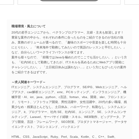
職場環境・風土について
20代の若手エンジニアから、ベテランプログラマー、主婦・主夫も歓迎します！
豊富な案件の中から、それぞれの条件に合ったものをご紹介できるのが当社の強
み。業務のボリュームが選べるので、「趣味のスポーツや音楽を楽しむ時間も十分
にとりたい。」「将来海外で勤務してみたいので英語のレッスンと平行したい。」
など、自分らしいワークライフバランスが保てます。
案件も様々なので、「前職ではJavaを極めたのでここでも活かしたい。」という方
も、「社内SEとして勤務してきたが、ITスキルを高めるためにWebアプリ開発に
チャレンジしたい。」「土日祝日休みは譲れない…」という方にもぴったりの案件
をご紹介できるはずです。
～求人関連キーワード～
ITエンジニア、システムエンジニア、プログラマ、SE/PG、Webエンジニア、ヘル
プデスク、cae解析エンジニア、emc、PCキッティング、インフラエンジニア、機
械学習・AI、iot、java、python、c言語、fortran、vba、開発、sler、フロントエン
ド、リモート、ソフトウェア開発、男性活躍中、女性活躍中、20代の多い職場、残
業少なめ・残業ほとんどなし、土日休み、ハローワーク、転勤なし、システムエン
ジニア、it、プログラマー、社内 SE、社内SE、エンジニア、SE、システムコンサ
ルティング、Laravel、サーバサイド経験・スキル、WEB制作、ビッグデータ、ア
プリ開発、言語・フレームワーク、SEO対策、プロダクトマネージャー、データサ
イエンティスト、フロントエンド、バックエンド
HTML、CSS、JavaScript、Ruby、Perl、Scala、Kotlin、C 、C++、Swift、