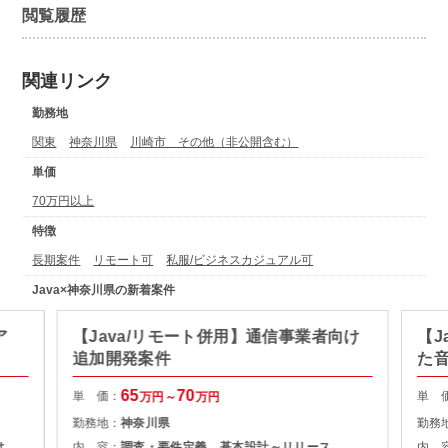
閲覧履歴
関連リンク
勤務地
関東
神奈川県
川崎市 その他（非公開含む）
単価
70万円以上
特徴
長期案件
リモート可
私服/ビジネスカジュアル可
Java×神奈川県の新着案件
ア
【Java/リモート併用】通信事業者向け
【J
追加開発案件
た
65
70
単 価：
単 
万円～
万円
勤務地：
神奈川県
勤務
は
内 容：
調査・要件定義、基本設計～リリース
内 