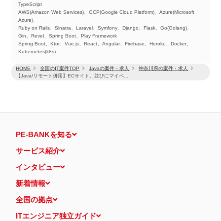
TypeScript
AWS(Amazon Web Services)、GCP(Google Cloud Platform)、Azure(Microsoft
Azure)、
Ruby on Rails、Sinatra、Laravel、Symfony、Django、Flask、Go(Golang)、
Gin、Revel、Spring Boot、Play Framework
Spring Boot、Ktor、Vue.js、React、Angular、Firebase、Heroku、Docker、
Kubernetes(k8s)
HOME
全国のIT案件TOP
Javaの案件・求人
神奈川県の案件・求人
【Java/リモート併用】ECサイト、並びにマイペ...
PE-BANKを知る
サービス紹介
インタビュー
新着情報
全国の拠点
ITエンジニア独立ガイド