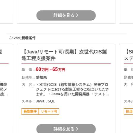
詳細を見る
Javaの新着案件
援
【Java/リモート可/長期】次世代CIS製
【S
造工程支援案件
ス
60
65
単 価：
単 
万円～
万円
勤務地：
愛知県
勤務
機能
内 容：
・次世代CIS（顧客情報システム）開発プロ
内 
発メ
ジェクトにおける製造工程をご担当いただき
ます。 ・Javaを用いた開発業務 ・テスト実
ま
施（Junit） ・Oracle環境での開発 ・結合工
スキル：
Java , SQL
スキ
程を中心とした開発支援
長期案件
リモート可
担当
詳細を見る