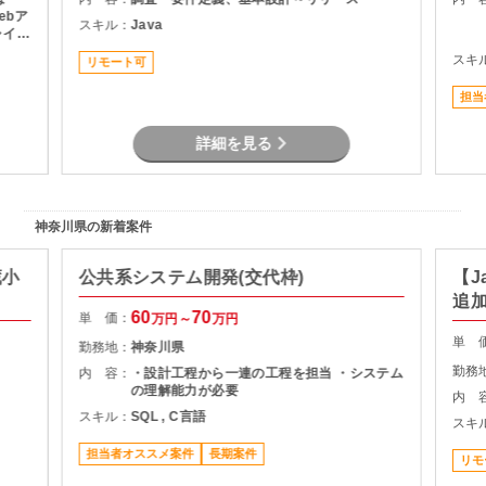
ebア
スキル：
Java
ャイル
の積極
スキ
リモート可
画当初
ーク
担当
詳細を見る
神奈川県の新着案件
蔵小
公共系システム開発(交代枠)
【J
追
60
70
単 価：
万円～
万円
単 
勤務地：
神奈川県
勤務
内 容：
・設計工程から一連の工程を担当 ・システム
の理解能力が必要
内 
スキル：
SQL , C言語
スキ
担当者オススメ案件
長期案件
リモ