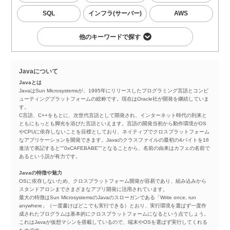
SQL
インフラ(サーバー)
AWS
他のキーワードで探す
Javaについて
Javaとは
JavaはSun Microsystemsが、1995年にリリースしたプログラミング言語とコンピ
ューティングプラットフォームの総称です。現在はOracle社が開発を継続していま
す。
C言語、C++をもとに、次世代言語として開発され、インターネット時代の到来と
ともにもっとも脚光を浴びた言語といえます。言語の開発当初から動作環境がOS
やCPUに依存しないことを目標としており、ネイティブでクロスプラットフォーム
なアプリケーションを開発できます。Javaのクラスファイルの最初の4バイトを16
進法で表記すると""0xCAFEBABE""となることから、名前の由来はカフェの名前で
あるという説が有力です。
Javaの特徴や魅力
OSに依存しないため、クロスプラットフォーム開発が容易であり、組み込みから
スタンドアロンまでさまざまなアプリ開発に活用されています。
最大の特徴はSun MicrosystemsのJavaのスローガンである「Write once, run
anywhere」（一度書けばどこでも実行できる）とおり、実行環境を選ばず一度作
成されたプログラムは基本的にクロスプラットフォームになるという点でしょう。
これはJavaが仮想マシンを搭載しているので、端末やOSを選ばず実行してくれる