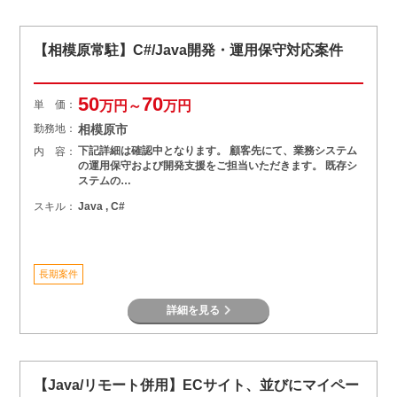
【相模原常駐】C#/Java開発・運用保守対応案件
50
70
単 価：
万円～
万円
勤務地：
相模原市
下記詳細は確認中となります。 顧客先にて、業務システム
内 容：
の運用保守および開発支援をご担当いただきます。 既存シ
ステムの…
スキル：
Java , C#
長期案件
詳細を見る
【Java/リモート併用】ECサイト、並びにマイペー