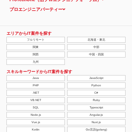
プロエンジニアパーティー
エリアからIT案件を探す
フルリモート
北海道・東北
関東
中部
関西
中国・四国
九州
スキルキーワードからIT案件を探す
Java
JavaScript
PHP
Python
.NET
C#
VB.NET
Ruby
SQL
Typescript
Node.js
Angular.js
Vue.js
Nuxt.js
Kotlin
Go言語(golang)