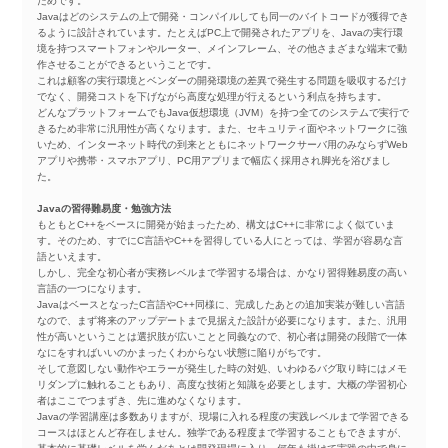
ためです。
Javaはどのシステムの上で開発・コンパイルしても同一のバイトコードが獲得でき
るように設計されています。たとえばPC上で開発されたアプリを、Javaの実行環
境を持つスマートフォンやルーター、メインフレーム、その他さまざまな端末で動
作させることができるということです。
これは顧客の実行環境とベンダーの開発環境の差異で発生する問題を吸収するだけ
でなく、開発コストを下げながら高度な処理が行えるという利点を持ちます。
どんなプラットフォームでもJava仮想環境（JVM）を持つ全てのシステムで実行で
きるため非常に汎用性が高くなります。また、セキュリティ面やネットワークに強
いため、インターネット時代の到来とともにネットワークサーバ用のみならずWeb
アプリや携帯・スマホアプリ、PC用アプリまで幅広く採用され脚光を浴びまし
た。
Javaの習得難易度・勉強方法
もともとC++をベースに開発が始まったため、構文はC++に非常によく似ていま
す。そのため、すでにC言語やC++を習得している人にとっては、学習が容易な言
語といえます。
しかし、完全な初心者が実務レベルまで学習する場合は、かなり習得難易度の高い
言語の一つになります。
JavaはベースとなったC言語やC++同様に、完成したあとの追加実装が難しい言語
なので、まず将来のアップデートまで見据えた設計が必要になります。また、汎用
性が高いということは選択肢が広いことと同義なので、初心者は開発の段階で一体
なにをすればいいのかまったくわからない状態に陥りがちです。
そして意図しない動作やエラーが発生した時の対処、いわゆるバグ取り時にはメモ
リダンプに触れることもあり、高度な技術と知識を必要とします。大概の学習初心
者はここでつまずき、先に進めなくなります。
Javaの学習講座は多数ありますが、現場に入れる程度の実践レベルまで学習できる
コースはほとんど存在しません。独学である程度まで学習することもできますが、