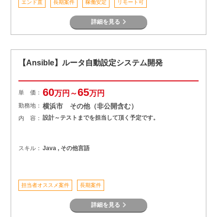
エンド直
長期案件
稼働安定
リモート可
詳細を見る
【Ansible】ルータ自動設定システム開発
60
65
単 価：
万円～
万円
勤務地：
横浜市 その他（非公開含む）
設計～テストまでを担当して頂く予定です。
内 容：
スキル：
Java , その他言語
担当者オススメ案件
長期案件
詳細を見る