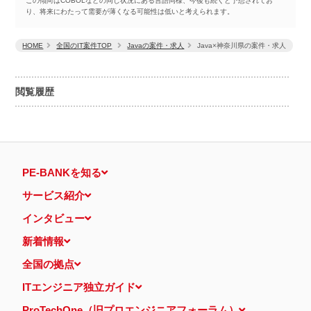
この傾向はCOBOLなどの同じ状況にある言語同様、今後も続くと予想されてお
り、将来にわたって需要が薄くなる可能性は低いと考えられます。
HOME
全国のIT案件TOP
Javaの案件・求人
Java×神奈川県の案件・求人
閲覧履歴
PE-BANKを知る
サービス紹介
インタビュー
新着情報
全国の拠点
ITエンジニア独立ガイド
ProTechOne（旧プロエンジニアフォーラム）