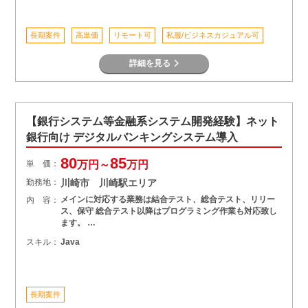
長期案件
高単価
リモート可
私服/ビジネスカジュアル可
詳細を見る
【銀行システム等金融系システム開発経験】ネット
銀行向け デジタルバンキングシステム導入
80
85
単 価：
万円～
万円
勤務地：
川崎市 川崎駅エリア
メインに対応する業務は結合テスト、総合テスト、リリー
内 容：
ス、保守 総合テスト以降はプログラミング作業も対応致し
ます。 …
スキル：
Java
長期案件