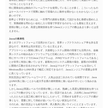
基本的に基礎レベルを学んだあとは開発現場に入り、何年も掛けて実践の中で身に
つけることになります。
特に開発会社は独自のフレームワークを使用していることが多く、こういったもの
はケースバイケースで実際に触れて現場の人に動作を聞かないとわからないことが
多いのです。
効率よく学習するためには、一旦専門の講座を受講して設計を含む基礎を固めた上
で、実務経験を問わない会社に入り現場で学習するのがもっとも最短と言えます。
習得が難しいため、高度な開発技術を持つJavaエンジニアの数はあまり多いとは言
えません。
Javaの将来性
多くのプラットフォームで活用されており、世界トップクラスのシェア率を誇る言
語なので、将来性は充分安定していると言えます。
アプリケーション開発に限らず、大規模なシステム開発の現場でも活用され、金融
系システムや組み込みソフトウェアなど広範にわたって利用されている言語です。
特にサーバサイドでのJavaプログラムは、JVMがマルチプラットフォームであるこ
とが非常に有効に働いています。顧客向けのシステム開発の場合、顧客のOS環境
に開発の工数が左右されがちですが、Javaはマルチプラットフォームを活かして
Windows系からUNIX系まで幅広く対応できるので、Javaエンジニアの需要は非常
に高くなっています。
対抗言語は.NETフレームワークで、人気はほぼ二分されている状態ですが、Java
はUNIX系に強いことから超大手企業の基幹開発に食い込みやすいという強みがあ
ります。
しかしJavaは実践レベルでの習得が難しいため、熟練した高度な開発技術を持つエ
ンジニアの数が少なくなっています。古い言語であるため、入社時にJavaのPGだ
った人たちが上流工程に移行するにしたがって、穴埋めする若手エンジニアの層が
薄くなり、需要に対して供給が追いついていない状況なのです。
そのため、他の言語よりも給与水準、求人数共に高いラインにとどまっています。