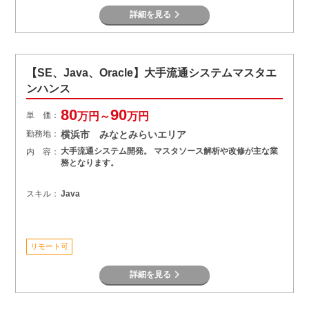
詳細を見る
【SE、Java、Oracle】大手流通システムマスタエ
ンハンス
80
90
単 価：
万円～
万円
勤務地：
横浜市 みなとみらいエリア
大手流通システム開発。 マスタソース解析や改修が主な業
内 容：
務となります。
スキル：
Java
リモート可
詳細を見る