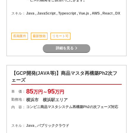
スキル：
Java , JavaScript , Typescript , Vue.js , AWS , React , DX
長期案件
最新技術
リモート可
詳細を見る
【GCP開発(JAVA等)】商品マスタ再構築Ph2次フ
ェーズ
85
95
単 価：
万円～
万円
勤務地：
横浜市 横浜駅エリア
コンビニ商品マスタシステム再構築Ph2の次フェーズ対応
内 容：
スキル：
Java , パブリッククラウド