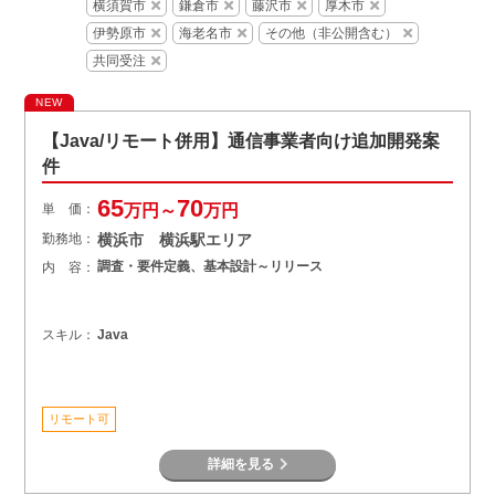
横須賀市
鎌倉市
藤沢市
厚木市
伊勢原市
海老名市
その他（非公開含む）
共同受注
NEW
【Java/リモート併用】通信事業者向け追加開発案
件
65
70
単 価：
万円～
万円
勤務地：
横浜市 横浜駅エリア
調査・要件定義、基本設計～リリース
内 容：
スキル：
Java
リモート可
詳細を見る