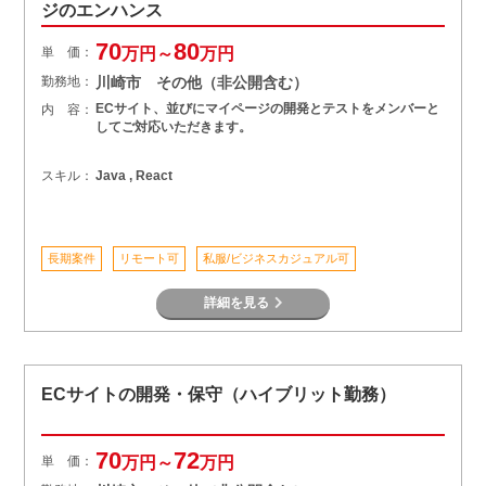
ジのエンハンス
70
80
単 価：
万円～
万円
勤務地：
川崎市 その他（非公開含む）
ECサイト、並びにマイページの開発とテストをメンバーと
内 容：
してご対応いただきます。
スキル：
Java , React
長期案件
リモート可
私服/ビジネスカジュアル可
詳細を見る
ECサイトの開発・保守（ハイブリット勤務）
70
72
単 価：
万円～
万円