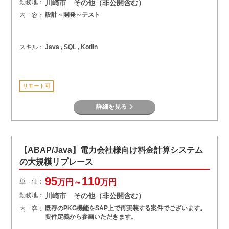
勤務地：
川崎市 その他（非公開含む）
設計～開発～テスト
内 容：
スキル：
Java , SQL , Kotlin
リモート可
詳細を見る
【ABAP/Java】電力会社様向け料金計算システム
の大規模リプレース
95
110
単 価：
万円～
万円
勤務地：
川崎市 その他（非公開含む）
既存のPKG機能をSAP上で再実装する案件でございます。
内 容：
要件定義から参画いただきます。