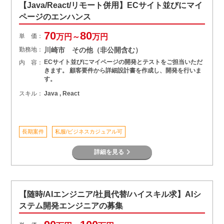
【Java/React/リモート併用】ECサイト並びにマイ
ページのエンハンス
70
80
単 価：
万円～
万円
勤務地：
川崎市 その他（非公開含む）
ECサイト並びにマイページの開発とテストをご担当いただ
内 容：
きます。 顧客要件から詳細設計書を作成し、開発を行いま
す。
スキル：
Java , React
長期案件
私服/ビジネスカジュアル可
詳細を見る
【随時/AIエンジニア/社員代替/ハイスキル求】AIシ
ステム開発エンジニアの募集