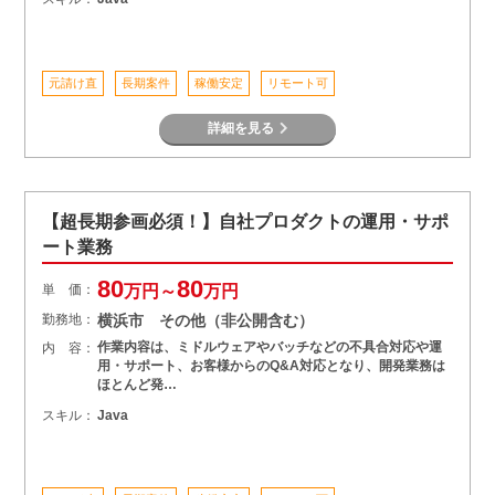
元請け直
長期案件
稼働安定
リモート可
詳細を見る
【超長期参画必須！】自社プロダクトの運用・サポ
ート業務
80
80
単 価：
万円～
万円
勤務地：
横浜市 その他（非公開含む）
作業内容は、ミドルウェアやバッチなどの不具合対応や運
内 容：
用・サポート、お客様からのQ&A対応となり、開発業務は
ほとんど発…
スキル：
Java