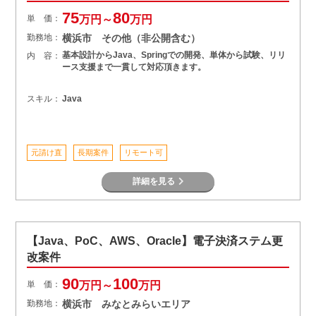
75
80
単 価：
万円～
万円
勤務地：
横浜市 その他（非公開含む）
基本設計からJava、Springでの開発、単体から試験、リリ
内 容：
ース支援まで一貫して対応頂きます。
スキル：
Java
元請け直
長期案件
リモート可
詳細を見る
【Java、PoC、AWS、Oracle】電子決済ステム更
改案件
90
100
単 価：
万円～
万円
勤務地：
横浜市 みなとみらいエリア