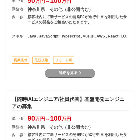
90
100
単 価：
万円～
万円
勤務地：
神奈川県 その他（非公開含む）
顧客社内にて新サービスの開発PJが進行中 AIを利用したサ
内 容：
ービスの開発をご担当いただきます。
スキル：
Java , JavaScript , Typescript , Vue.js , AWS , React , DX
長期案件
最新技術
リモート可
詳細を見る
【随時/AIエンジニア/社員代替】基盤開発エンジニ
アの募集
90
100
単 価：
万円～
万円
勤務地：
神奈川県 その他（非公開含む）
顧客社内にて新サービスの開発PJが進行中 AIを利用したサ
内 容：
ービスの開発をご担当いただきます。