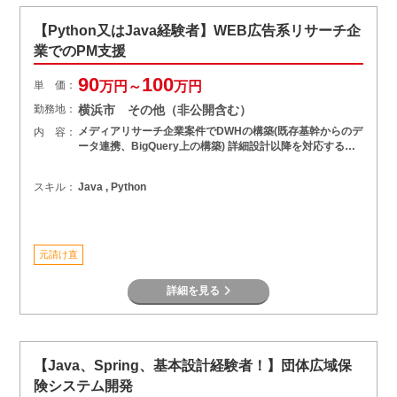
【Python又はJava経験者】WEB広告系リサーチ企
業でのPM支援
90
100
単 価：
万円～
万円
勤務地：
横浜市 その他（非公開含む）
メディアリサーチ企業案件でDWHの構築(既存基幹からのデ
内 容：
ータ連携、BigQuery上の構築) 詳細設計以降を対応する…
スキル：
Java , Python
元請け直
詳細を見る
【Java、Spring、基本設計経験者！】団体広域保
険システム開発