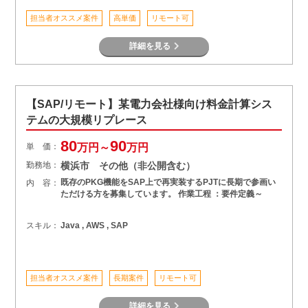
担当者オススメ案件
高単価
リモート可
詳細を見る
【SAP/リモート】某電力会社様向け料金計算シス
テムの大規模リプレース
80
90
単 価：
万円～
万円
勤務地：
横浜市 その他（非公開含む）
既存のPKG機能をSAP上で再実装するPJTに長期で参画い
内 容：
ただける方を募集しています。 作業工程 ：要件定義～
スキル：
Java , AWS , SAP
担当者オススメ案件
長期案件
リモート可
詳細を見る