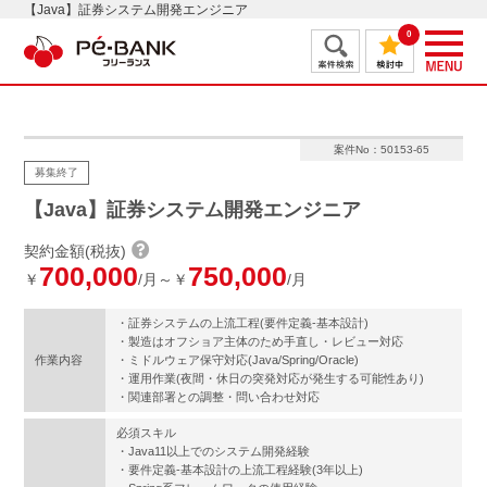
【Java】証券システム開発エンジニア
0
案件No：50153-65
募集終了
【Java】証券システム開発エンジニア
契約金額(税抜)
700,000
750,000
￥
/月～￥
/月
・証券システムの上流工程(要件定義-基本設計)
・製造はオフショア主体のため手直し・レビュー対応
作業内容
・ミドルウェア保守対応(Java/Spring/Oracle)
・運用作業(夜間・休日の突発対応が発生する可能性あり)
・関連部署との調整・問い合わせ対応
必須スキル
・Java11以上でのシステム開発経験
・要件定義-基本設計の上流工程経験(3年以上)