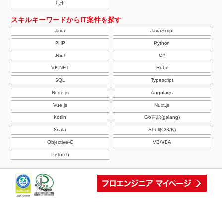
九州
スキルキーワードからIT案件を探す
Java
JavaScript
PHP
Python
.NET
C#
VB.NET
Ruby
SQL
Typescript
Node.js
Angular.js
Vue.js
Nuxt.js
Kotlin
Go言語(golang)
Scala
Shell(C/B/K)
Objective-C
VB/VBA
PyTorch