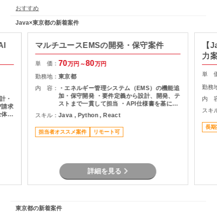
おすすめ
Java×東京都の新着案件
I
マルチユースEMSの開発・保守案件
【J
力
70
80
単 価：
万円～
万円
単 
勤務地：
東京都
勤務
内 容：
・エネルギー管理システム（EMS）の機能追
加・保守開発 ・要件定義から設計、開発、テ
計・
内 
ストまで一貫して担当 ・API仕様書を基にし
び請求
スキ
たDB設計・ロジック設計 ・設計書作成およ
全体の
スキル：
Java , Python , React
び各種レビュー対応 ・プロジェクト管理支援
よるキ
（進捗・課題管理、関係者調整） ・品質管理
長期
びデー
担当者オススメ案件
リモート可
および開発推進
ナンス
率化の
しての
詳細を見る
東京都の新着案件