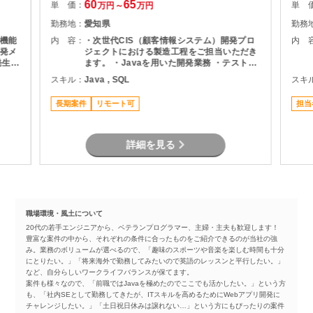
60
65
単 価：
単 
万円～
万円
勤務地：
愛知県
勤務
機能
内 容：
・次世代CIS（顧客情報システム）開発プロ
内 
発メ
ジェクトにおける製造工程をご担当いただき
ます。 ・Javaを用いた開発業務 ・テスト実
ま
施（Junit） ・Oracle環境での開発 ・結合工
スキル：
Java , SQL
スキ
程を中心とした開発支援
長期案件
リモート可
担当
詳細を見る
職場環境・風土について
20代の若手エンジニアから、ベテランプログラマー、主婦・主夫も歓迎します！
豊富な案件の中から、それぞれの条件に合ったものをご紹介できるのが当社の強
み。業務のボリュームが選べるので、「趣味のスポーツや音楽を楽しむ時間も十分
にとりたい。」「将来海外で勤務してみたいので英語のレッスンと平行したい。」
など、自分らしいワークライフバランスが保てます。
案件も様々なので、「前職ではJavaを極めたのでここでも活かしたい。」という方
も、「社内SEとして勤務してきたが、ITスキルを高めるためにWebアプリ開発に
チャレンジしたい。」「土日祝日休みは譲れない…」という方にもぴったりの案件