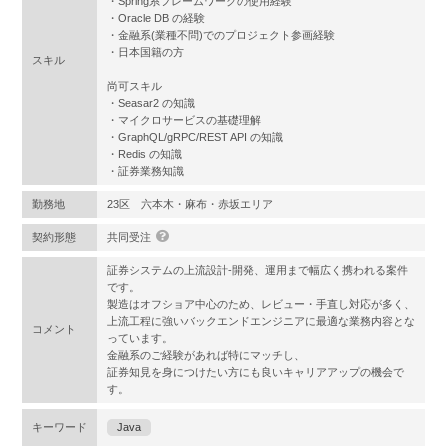
・Spring系フレームワークの使用経験
・Oracle DB の経験
・金融系(業種不問)でのプロジェクト参画経験
・日本国籍の方
スキル
尚可スキル
・Seasar2 の知識
・マイクロサービスの基礎理解
・GraphQL/gRPC/REST API の知識
・Redis の知識
・証券業務知識
勤務地
23区 六本木・麻布・赤坂エリア
契約形態
共同受注
証券システムの上流設計-開発、運用まで幅広く携われる案件
です。
製造はオフショア中心のため、レビュー・手直し対応が多く、
上流工程に強いバックエンドエンジニアに最適な業務内容とな
コメント
っています。
金融系のご経験があれば特にマッチし、
証券知見を身につけたい方にも良いキャリアアップの機会で
す。
キーワード
Java