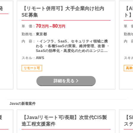
発
【リモート併用可】大手企業向け社内
【A
SE募集
ト
70
80
単 価：
単 
万円～
万円
勤務地：
東京都
勤務
内 容：
・インフラ、SaaS、セキュリティ領域に携
内 
わる ・各種SaaSの実装、維持管理、改善 ・
SaaSの効率化・高度化のためのエンジニア
リング ・SaaSのシステム課題・障害に対す
スキル：
AWS
スキ
る対策の計画と実装 ・社内NWやオンプレサ
ーバの運用保守 ・拠点のネットワーク配備担
リモート可
高単
当
詳細を見る
Javaの新着案件
援
【Java/リモート可/長期】次世代CIS製
【S
造工程支援案件
ス