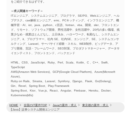
をご紹介できるはずです。
～求人関連キーワード～
ITエンジニア、システムエンジニア、プログラマ、SE/PG、Webエンジニア、ヘル
プデスク、cae解析エンジニア、emc、PCキッティング、インフラエンジニア、機
械学習・AI、iot、java、python、c言語、fortran、vba、開発、sler、フロントエン
ド、リモート、ソフトウェア開発、男性活躍中、女性活躍中、20代の多い職場、残
業少なめ・残業ほとんどなし、土日休み、ハローワーク、転勤なし、システムエン
ジニア、it、プログラマー、社内 SE、社内SE、エンジニア、SE、システムコンサ
ルティング、Laravel、サーバサイド経験・スキル、WEB制作、ビッグデータ、ア
プリ開発、言語・フレームワーク、SEO対策、プロダクトマネージャー、データサ
イエンティスト、フロントエンド、バックエンド
HTML、CSS、JavaScript、Ruby、Perl、Scala、Kotlin、C 、C++、Swift、
TypeScript
AWS(Amazon Web Services)、GCP(Google Cloud Platform)、Azure(Microsoft
Azure)、
Ruby on Rails、Sinatra、Laravel、Symfony、Django、Flask、Go(Golang)、
Gin、Revel、Spring Boot、Play Framework
Spring Boot、Ktor、Vue.js、React、Angular、Firebase、Heroku、Docker、
Kubernetes(k8s)
HOME
全国のIT案件TOP
Javaの案件・求人
東京都の案件・求人
【Java】証券システム開発エンジニア