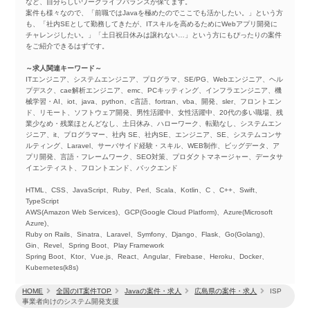
など、自分らしいワークライフバランスが保てます。
案件も様々なので、「前職ではJavaを極めたのでここでも活かしたい。」という方
も、「社内SEとして勤務してきたが、ITスキルを高めるためにWebアプリ開発に
チャレンジしたい。」「土日祝日休みは譲れない…」という方にもぴったりの案件
をご紹介できるはずです。
～求人関連キーワード～
ITエンジニア、システムエンジニア、プログラマ、SE/PG、Webエンジニア、ヘル
プデスク、cae解析エンジニア、emc、PCキッティング、インフラエンジニア、機
械学習・AI、iot、java、python、c言語、fortran、vba、開発、sler、フロントエン
ド、リモート、ソフトウェア開発、男性活躍中、女性活躍中、20代の多い職場、残
業少なめ・残業ほとんどなし、土日休み、ハローワーク、転勤なし、システムエン
ジニア、it、プログラマー、社内 SE、社内SE、エンジニア、SE、システムコンサ
ルティング、Laravel、サーバサイド経験・スキル、WEB制作、ビッグデータ、ア
プリ開発、言語・フレームワーク、SEO対策、プロダクトマネージャー、データサ
イエンティスト、フロントエンド、バックエンド
HTML、CSS、JavaScript、Ruby、Perl、Scala、Kotlin、C 、C++、Swift、
TypeScript
AWS(Amazon Web Services)、GCP(Google Cloud Platform)、Azure(Microsoft
Azure)、
Ruby on Rails、Sinatra、Laravel、Symfony、Django、Flask、Go(Golang)、
Gin、Revel、Spring Boot、Play Framework
Spring Boot、Ktor、Vue.js、React、Angular、Firebase、Heroku、Docker、
Kubernetes(k8s)
HOME
全国のIT案件TOP
Javaの案件・求人
広島県の案件・求人
ISP
事業者向けのシステム開発支援