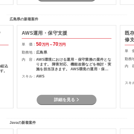
広島県の新着案件
ウ
AWS運用・保守支援
既
修支
50
70
単 価：
万円～
万円
単 
勤務地：
広島県
勤務
内 容：
AWS環境における運用・保守業務の案件とな
ります。 障害対応、機能改善などを検討・実
の組込
内 
施を担当頂きます。 AWS環境の運用・保守
す。
障害調査 マニュアル作成
スキル：
AWS
スキ
詳細を見る
Javaの新着案件