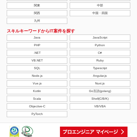
関東
中部
関西
中国・四国
九州
スキルキーワードからIT案件を探す
Java
JavaScript
PHP
Python
.NET
C#
VB.NET
Ruby
SQL
Typescript
Node.js
Angular.js
Vue.js
Nuxt.js
Kotlin
Go言語(golang)
Scala
Shell(C/B/K)
Objective-C
VB/VBA
PyTorch