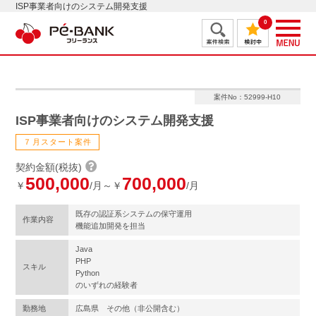
ISP事業者向けのシステム開発支援
0
案件No：52999-H10
ISP事業者向けのシステム開発支援
７月スタート案件
契約金額(税抜)
500,000
700,000
￥
/月～￥
/月
既存の認証系システムの保守運用
作業内容
機能追加開発を担当
Java
PHP
スキル
Python
のいずれの経験者
勤務地
広島県 その他（非公開含む）