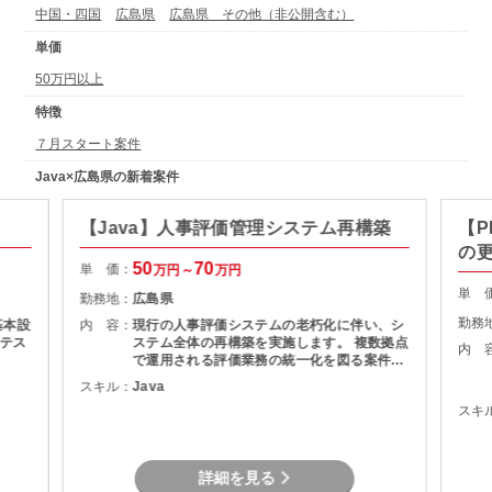
中国・四国
広島県
広島県 その他（非公開含む）
単価
50万円以上
特徴
７月スタート案件
Java×広島県の新着案件
【Java】人事評価管理システム再構築
【
の
50
70
単 価：
万円～
万円
単 
勤務地：
広島県
勤務
基本設
内 容：
現行の人事評価システムの老朽化に伴い、シ
テス
ステム全体の再構築を実施します。 複数拠点
内 
で運用される評価業務の統一化を図る案件で
す。 開発体制 ４名＋２名(今回の支援人数)
スキル：
Java
スキ
詳細を見る