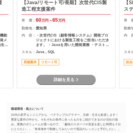
援
【Java/リモート可/長期】次世代CIS製
【S
造工程支援案件
ス
60
65
単 価：
単 
万円～
万円
勤務地：
愛知県
勤務
機能
内 容：
・次世代CIS（顧客情報システム）開発プロ
内 
発メ
ジェクトにおける製造工程をご担当いただき
ます。 ・Javaを用いた開発業務 ・テスト実
ま
施（Junit） ・Oracle環境での開発 ・結合工
スキル：
Java , SQL
スキ
程を中心とした開発支援
長期案件
リモート可
担当
詳細を見る
職場環境・風土について
20代の若手エンジニアから、ベテランプログラマー、主婦・主夫も歓迎します！
豊富な案件の中から、それぞれの条件に合ったものをご紹介できるのが当社の強
み。業務のボリュームが選べるので、「趣味のスポーツや音楽を楽しむ時間も十分
にとりたい。」「将来海外で勤務してみたいので英語のレッスンと平行したい。」