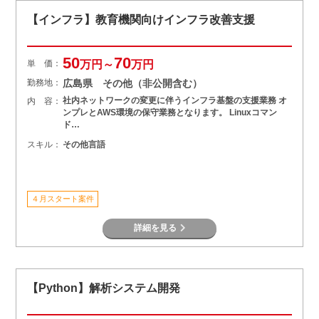
【インフラ】教育機関向けインフラ改善支援
50
70
単 価：
万円～
万円
勤務地：
広島県 その他（非公開含む）
社内ネットワークの変更に伴うインフラ基盤の支援業務 オ
内 容：
ンプレとAWS環境の保守業務となります。 Linuxコマン
ド…
スキル：
その他言語
４月スタート案件
詳細を見る
【Python】解析システム開発