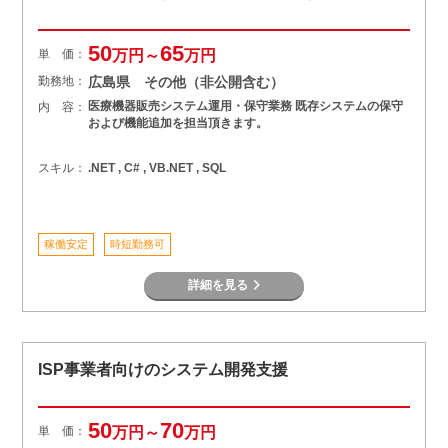
50
65
単 価：
万円～
万円
勤務地：
広島県 その他（非公開含む）
医療機器販売システム運用・保守業務 既存システムの保守
内 容：
および機能追加を担当頂きます。
スキル：
.NET , C# , VB.NET , SQL
稼働安定
時短勤務可
詳細を見る
ISP事業者向けのシステム開発支援
50
70
単 価：
万円～
万円