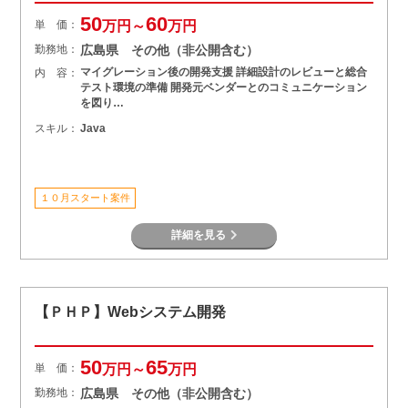
50
60
単 価：
万円～
万円
勤務地：
広島県 その他（非公開含む）
マイグレーション後の開発支援 詳細設計のレビューと総合
内 容：
テスト環境の準備 開発元ベンダーとのコミュニケーション
を図り…
スキル：
Java
１０月スタート案件
詳細を見る
【ＰＨＰ】Webシステム開発
50
65
単 価：
万円～
万円
勤務地：
広島県 その他（非公開含む）