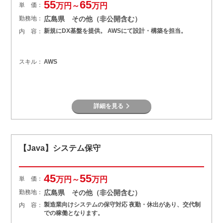
55
65
単 価：
万円～
万円
勤務地：
広島県 その他（非公開含む）
新規にDX基盤を提供。 AWSにて設計・構築を担当。
内 容：
スキル：
AWS
詳細を見る
【Java】システム保守
45
55
単 価：
万円～
万円
勤務地：
広島県 その他（非公開含む）
製造業向けシステムの保守対応 夜勤・休出があり、交代制
内 容：
での稼働となります。