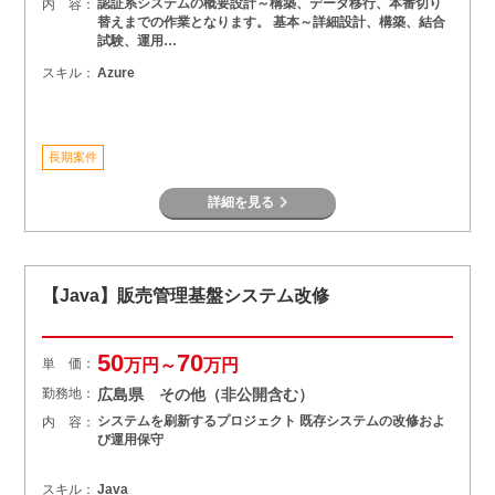
認証系システムの概要設計～構築、データ移行、本番切り
内 容：
替えまでの作業となります。 基本～詳細設計、構築、結合
試験、運用…
スキル：
Azure
長期案件
詳細を見る
【Java】販売管理基盤システム改修
50
70
単 価：
万円～
万円
勤務地：
広島県 その他（非公開含む）
システムを刷新するプロジェクト 既存システムの改修およ
内 容：
び運用保守
スキル：
Java