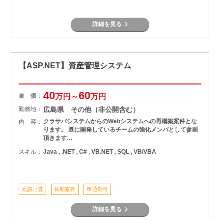
詳細を見る
【ASP.NET】資産管理システム
40
60
単 価：
万円～
万円
勤務地：
広島県 その他（非公開含む）
クラサバシステムからのWebシステムへの再構築案件とな
内 容：
ります。 既に開発しているチームの強化メンバとして参画
頂きます…
スキル：
Java , .NET , C# , VB.NET , SQL , VB/VBA
元請け直
長期案件
車通勤可
詳細を見る