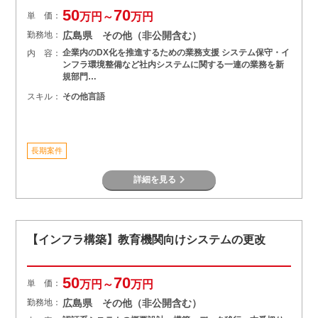
50
70
単 価：
万円～
万円
勤務地：
広島県 その他（非公開含む）
企業内のDX化を推進するための業務支援 システム保守・イ
内 容：
ンフラ環境整備など社内システムに関する一連の業務を新
規部門…
スキル：
その他言語
長期案件
詳細を見る
【インフラ構築】教育機関向けシステムの更改
50
70
単 価：
万円～
万円
勤務地：
広島県 その他（非公開含む）