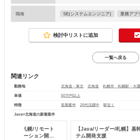
職種
SE(システムエンジニア)
業務アプ
検討中リストに追加
一覧へ戻る
関連リンク
勤務地
北海道・東北
北海道
札幌市 札幌駅・大
単価
50万円以上
特徴
長期案件
20代活躍中
駅近く
Java×北海道の新着案件
in/Next.js/札幌/リモート
【Java/リーダー/札幌】基
】アプリケーション開発
テム開発支援