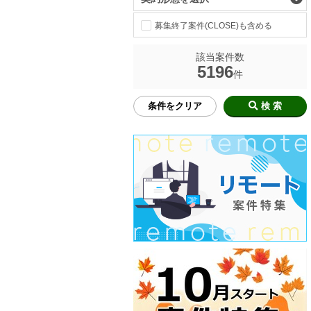
募集終了案件(CLOSE)も含める
該当案件数
5196
件
条件をクリア
検 索