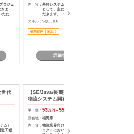
プロジェ
内 容：
基幹システムの運用改善支援のPMO
内 容：
だきま
として、主に下記業務をご担当いた
いただき
だきます。 ・業務課題の整理および
・課題整
改善推進 ・開発チームとの連携・調
スキル：
SQL , DX
スキル：
J
定および
整対応 ・システムに関する問い合わ
S
調整およ
せ対応 ・設計書確認および影響範囲
長期案件
駅近く
題、リス
の調査 ・利用部門との要件整理・各
長期案件
成および
種調整
リースま
詳細を見る
次世代
【SE/Java/長期案件参画経験】
【SE/
物流システム開発支援
発経験
守・運
53
55
単 価：
単 価：
万円～
万円
勤務地：
福岡県
勤務地：
ステム）
内 容：
物流業界向けシステムの開発プロジ
内 容：
製造工程
ェクトにおいて、詳細設計から製