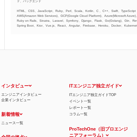
ド、バックエンド
HTML、CSS、JavaScript、Ruby、Perl、Scala、Kotlin、C 、C++、Swift、TypeScript
AWS(Amazon Web Services)、GCP(Google Cloud Platform)、Azure(Microsoft Azure
Ruby on Rails、Sinatra、Laravel、Symfony、Django、Flask、Go(Golang)、Gin、Rev
Spring Boot、Ktor、Vue.js、React、Angular、Firebase、Heroku、Docker、Kubernet
インタビュー
ITエンジニア独立ガイド
エンジニアインタビュー
ITエンジニア独立ガイドTOP
企業インタビュー
イベント一覧
レポート一覧
新着情報
コラム一覧
ニュース一覧
ProTechOne（旧プロエンジ
ニアフォーラム）