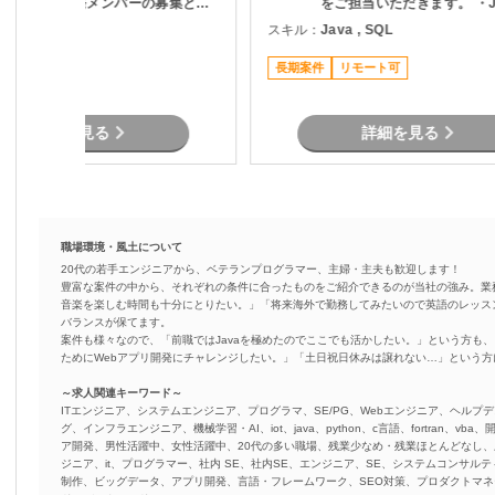
図るための開発メンバーの募集とな
をご担当いただきます。 ・J
す。 現行業務で発生している課
用いた開発業務 ・テスト実
ava , .NET
スキル：
Java , SQL
題を整理し、機能追加を実現しま
（Junit） ・Oracle環境で
す。
結合工程を中心とした開発
長期案件
リモート可
詳細を見る
詳細を見る
職場環境・風土について
20代の若手エンジニアから、ベテランプログラマー、主婦・主夫も歓迎します！
豊富な案件の中から、それぞれの条件に合ったものをご紹介できるのが当社の強み。業
音楽を楽しむ時間も十分にとりたい。」「将来海外で勤務してみたいので英語のレッス
バランスが保てます。
案件も様々なので、「前職ではJavaを極めたのでここでも活かしたい。」という方も、
ためにWebアプリ開発にチャレンジしたい。」「土日祝日休みは譲れない…」という
～求人関連キーワード～
ITエンジニア、システムエンジニア、プログラマ、SE/PG、Webエンジニア、ヘルプデ
グ、インフラエンジニア、機械学習・AI、iot、java、python、c言語、fortran、v
ア開発、男性活躍中、女性活躍中、20代の多い職場、残業少なめ・残業ほとんどなし
ジニア、it、プログラマー、社内 SE、社内SE、エンジニア、SE、システムコンサルティ
制作、ビッグデータ、アプリ開発、言語・フレームワーク、SEO対策、プロダクトマ