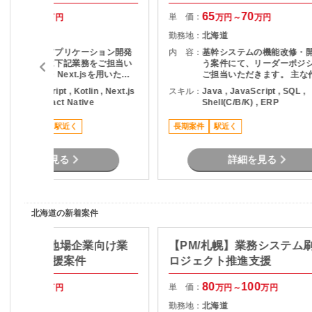
60
75
65
70
単 価：
万円～
万円
万円～
万円
北海道
勤務地：
北海道
小売業向けのアプリケーション開発
内 容：
基幹システムの機能改修・
案件にて、主に下記業務をご担当い
う案件にて、リーダーポジ
ただきます。 ・Next.jsを用いた
ご担当いただきます。 主な
Webアプリケーションの設計・実装
は下記になります。 ・要件
ava , Typescript , Kotlin , Next.js
スキル：
Java , JavaScript , SQL ,
・KotlinによるAndroidアプリ開発
リリースまでの一連の開発業
 Android , React Native
Shell(C/B/K) , ERP
・API連携を前提とした業務ロジッ
用保守および障害対応 ・現
クの共通化対応
ムの調査・影響分析 ・メン
リモート可
駅近く
長期案件
駅近く
および開発チームの推進 ・
の調整および改善提案
詳細を見る
詳細を見る
北海道の新着案件
SE/札幌】地場企業向け業
【PM/札幌】業務システム
テム改善支援案件
ロジェクト推進支援
65
75
80
100
単 価：
万円～
万円
万円～
万円
北海道
勤務地：
北海道