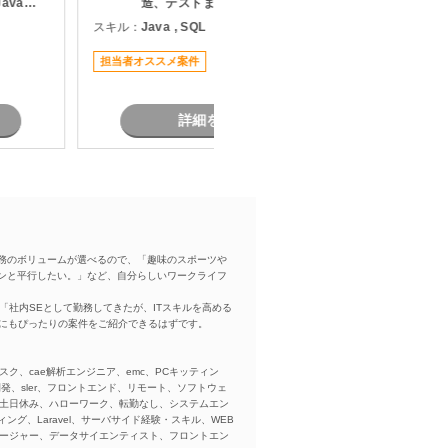
avaを
造、テストまでをご担当いただく案
た
施
件です。 既存システムの機能追加や
スキル：
Java , SQL
スキル：
J
の開発 ・
改修を中心に対応いただき、長期的
支援
にプロジェクトへ参画できる環境と
い
担当者オススメ案件
担当者オ
なっています。 物流システムの経験
がなくても、Javaによる業務系開発
経験を活かして参画可能です。
詳細を見る
務のボリュームが選べるので、「趣味のスポーツや
ンと平行したい。」など、自分らしいワークライフ
「社内SEとして勤務してきたが、ITスキルを高める
方にもぴったりの案件をご紹介できるはずです。
スク、cae解析エンジニア、emc、PCキッティン
ba、開発、sler、フロントエンド、リモート、ソフトウェ
、土日休み、ハローワーク、転勤なし、システムエン
ング、Laravel、サーバサイド経験・スキル、WEB
ネージャー、データサイエンティスト、フロントエン