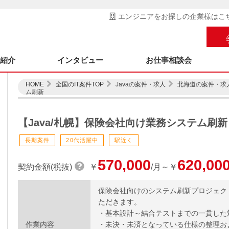
エンジニアをお探しの企業様はこ
ス紹介
インタビュー
お仕事相談会
HOME
全国のIT案件TOP
Javaの案件・求人
北海道の案件・求
ム刷新
【Java/札幌】保険会社向け業務システム刷新
長期案件
20代活躍中
駅近く
570,000
620,00
契約金額(税抜)
￥
/月～￥
保険会社向けのシステム刷新プロジェク
ただきます。
・基本設計～結合テストまでの一貫した
作業内容
・未決・未済となっている仕様の整理お