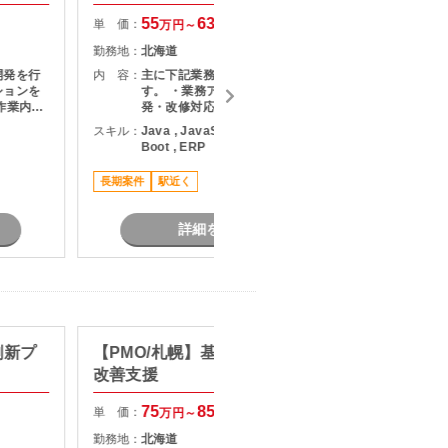
55
63
単 価：
単 価：
万円～
万円
勤務地：
北海道
勤務地：
開発を行
内 容：
主に下記業務をご担当いただきま
内 容：
ションを
す。 ・業務アプリケーションの開
作業内容
発・改修対応 ・基本設計～製造～試
定義から
験工程の対応 ・データベースを活用
スキル：
Java , JavaScript , SQL , Spring
スキル：
J
務 ・運
した機能開発 ・システム移行に関す
Boot , ERP
D
行システ
る開発・検証対応
バー管理
長期案件
駅近く
長期案件
関係者と
詳細を見る
刷新プ
【PMO/札幌】基幹システム運用
【Jav
改善支援
テム開
75
85
単 価：
単 価：
万円～
万円
勤務地：
北海道
勤務地：