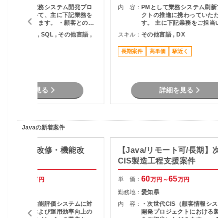
地場企業向け業務システム開発プロ
内 容：
PMとして業務システム刷新
ジェクトにおいて、主に下記業務を
クトの推進に携わっていた
ご担当いただきます。 ・顧客との業
す。 主に下記業務をご担当
務ヒアリング、課題整理 ・要件定義
ます。 ・顧客との要件整理
ava , Python , SQL , その他言語 ,
スキル：
その他言語 , DX
および要求整理 ・基本設計・詳細設
理 ・プロジェクト計画の策
X , BI
計対応 ・開発チームとの仕様調整お
進捗管理 ・開発チームとの
長期案件
高単価
駅近く
よび進行管理 ・業務改善に向けた提
びマネジメント ・品質、課
駅近く
案およびドキュメント作成
ク管理 ・関係者向け資料作
各種報告 ・要件定義からリ
での推進支援
詳細を見る
詳細を見る
Javaの新着案件
価システム改修・機能改
【Java/リモート可/長期】
Java】
CIS製造工程支援案件
50
67
60
65
単 価：
万円～
万円
万円～
万円
山口県
勤務地：
愛知県
現在運用中の性能評価システムに対
内 容：
・次世代CIS（顧客情報シ
する機能改善および運用効率向上の
開発プロジェクトにおける