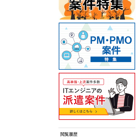
【Java/札幌】自治体向けシステ
【Kotl
ム開発
併用可
閲覧履歴