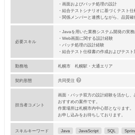
・画面およびバッチ処理の設計
・結合テストシナリオに基づくテスト仕
・関係メンバーと連携しながら、品質確
・Javaを用いた業務システム開発の実
・Web画面に関する設計経験
必要スキル
・バッチ処理の設計経験
・結合テスト仕様書の作成およびテスト
勤務地
札幌市 札幌駅・大通エリア
契約形態
共同受注
画面・バッチ双方の設計経験を活かし、
おすすめの案件です。
担当者コメント
作業場所は札幌市内中心部となります。
お申し込みをお待ちしております。
スキルキーワード
Java
JavaScript
SQL
Sprin