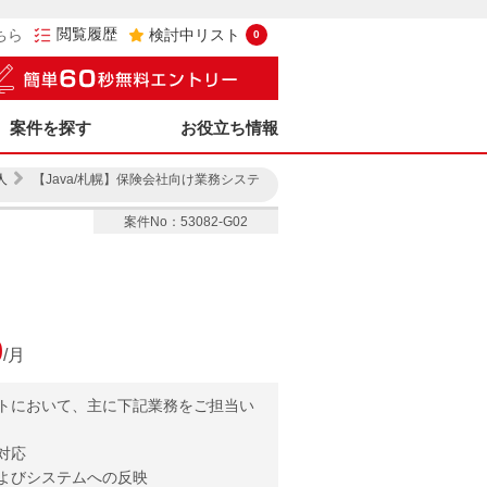
閲覧履歴
ちら
検討中リスト
0
案件を探す
お役立ち情報
人
【Java/札幌】保険会社向け業務システ
案件No：53082-G02
0
/月
トにおいて、主に下記業務をご担当い
対応
よびシステムへの反映