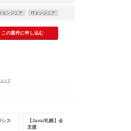
リエンジニア
ITエンジニア
この案件に申し込む
通エリア
幹シス
【Java/札幌】会計システム開発
【上流
支援
務シス