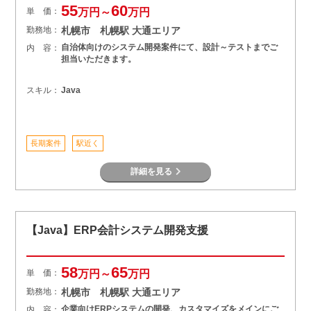
55
60
単 価：
万円～
万円
勤務地：
札幌市 札幌駅 大通エリア
自治体向けのシステム開発案件にて、設計～テストまでご
内 容：
担当いただきます。
スキル：
Java
長期案件
駅近く
詳細を見る
【Java】ERP会計システム開発支援
58
65
単 価：
万円～
万円
勤務地：
札幌市 札幌駅 大通エリア
企業向けERPシステムの開発、カスタマイズをメインにご
内 容：