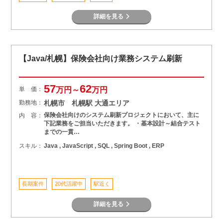
詳細を見る
【Java/札幌】保険会社向け業務システム刷新
57
62
単 価：
万円～
万円
勤務地：
札幌市 札幌駅 大通エリア
保険会社向けのシステム刷新プロジェクトにおいて、主に
内 容：
下記業務をご担当いただきます。 ・基本設計～結合テスト
までの一貫…
スキル：
Java , JavaScript , SQL , Spring Boot , ERP
長期案件
20代活躍中
駅近く
詳細を見る