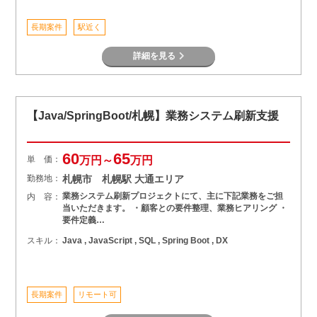
長期案件
駅近く
詳細を見る
【Java/SpringBoot/札幌】業務システム刷新支援
60
65
単 価：
万円～
万円
勤務地：
札幌市 札幌駅 大通エリア
業務システム刷新プロジェクトにて、主に下記業務をご担
内 容：
当いただきます。 ・顧客との要件整理、業務ヒアリング ・
要件定義…
スキル：
Java , JavaScript , SQL , Spring Boot , DX
長期案件
リモート可