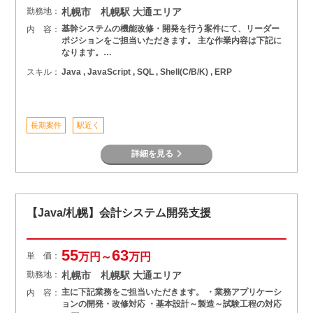
勤務地：
札幌市 札幌駅 大通エリア
基幹システムの機能改修・開発を行う案件にて、リーダー
内 容：
ポジションをご担当いただきます。 主な作業内容は下記に
なります。…
スキル：
Java , JavaScript , SQL , Shell(C/B/K) , ERP
長期案件
駅近く
詳細を見る
【Java/札幌】会計システム開発支援
55
63
単 価：
万円～
万円
勤務地：
札幌市 札幌駅 大通エリア
主に下記業務をご担当いただきます。 ・業務アプリケーシ
内 容：
ョンの開発・改修対応 ・基本設計～製造～試験工程の対応