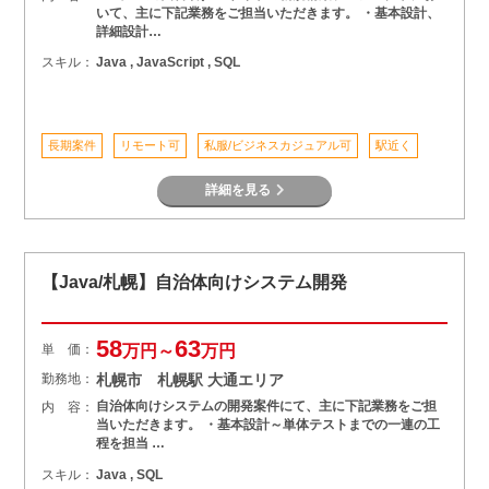
いて、主に下記業務をご担当いただきます。 ・基本設計、
詳細設計…
スキル：
Java , JavaScript , SQL
長期案件
リモート可
私服/ビジネスカジュアル可
駅近く
詳細を見る
【Java/札幌】自治体向けシステム開発
58
63
単 価：
万円～
万円
勤務地：
札幌市 札幌駅 大通エリア
自治体向けシステムの開発案件にて、主に下記業務をご担
内 容：
当いただきます。 ・基本設計～単体テストまでの一連の工
程を担当 …
スキル：
Java , SQL