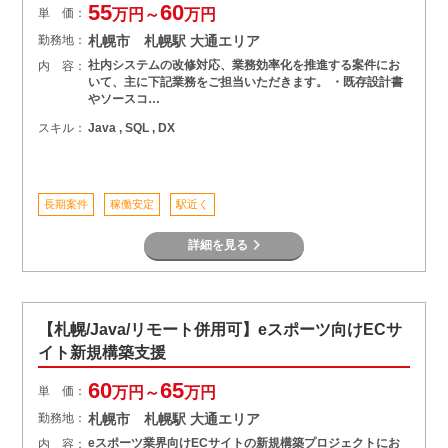
55
60
単 価：
万円～
万円
勤務地：
札幌市 札幌駅 大通エリア
社内システムの改修対応、業務効率化を推進する案件にお
内 容：
いて、主に下記業務をご担当いただきます。 ・既存設計書
やソースコ…
スキル：
Java , SQL , DX
長期案件
稼働安定
駅近く
詳細を見る
【札幌/Java/リモート併用可】eスポーツ向けECサ
イト新規構築支援
60
65
単 価：
万円～
万円
勤務地：
札幌市 札幌駅 大通エリア
eスポーツ業界向けECサイトの新規構築プロジェクトにお
内 容：