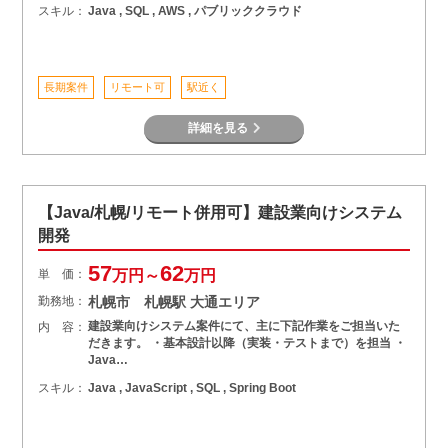
スキル：
Java , SQL , AWS , パブリッククラウド
長期案件
リモート可
駅近く
詳細を見る
【Java/札幌/リモート併用可】建設業向けシステム
開発
57
62
単 価：
万円～
万円
勤務地：
札幌市 札幌駅 大通エリア
建設業向けシステム案件にて、主に下記作業をご担当いた
内 容：
だきます。 ・基本設計以降（実装・テストまで）を担当 ・
Java…
スキル：
Java , JavaScript , SQL , Spring Boot