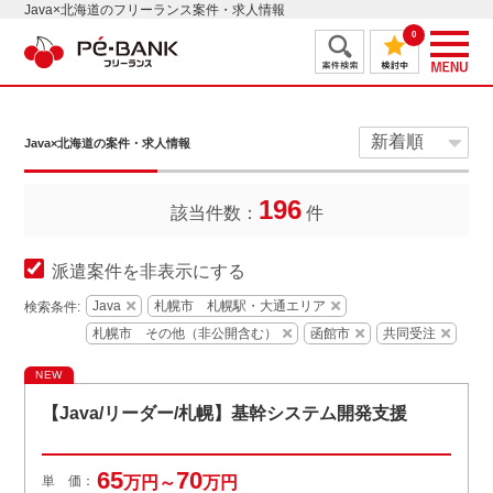
Java×北海道のフリーランス案件・求人情報
0
Java×北海道の案件・求人情報
196
該当件数：
件
派遣案件を非表示にする
Java
札幌市 札幌駅・大通エリア
検索条件:
札幌市 その他（非公開含む）
函館市
共同受注
NEW
【Java/リーダー/札幌】基幹システム開発支援
65
70
単 価：
万円～
万円