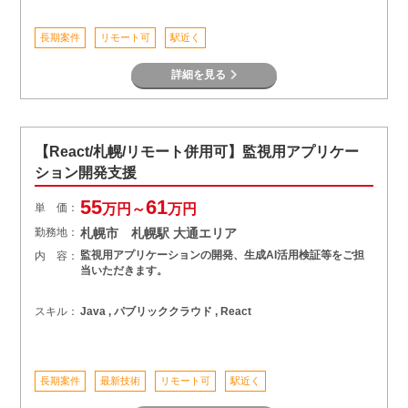
長期案件
リモート可
駅近く
詳細を見る
【React/札幌/リモート併用可】監視用アプリケー
ション開発支援
55
61
単 価：
万円～
万円
勤務地：
札幌市 札幌駅 大通エリア
監視用アプリケーションの開発、生成AI活用検証等をご担
内 容：
当いただきます。
スキル：
Java , パブリッククラウド , React
長期案件
最新技術
リモート可
駅近く