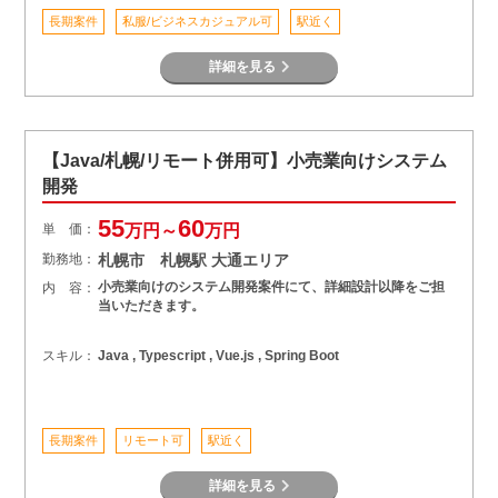
長期案件
私服/ビジネスカジュアル可
駅近く
詳細を見る
【Java/札幌/リモート併用可】小売業向けシステム
開発
55
60
単 価：
万円～
万円
勤務地：
札幌市 札幌駅 大通エリア
小売業向けのシステム開発案件にて、詳細設計以降をご担
内 容：
当いただきます。
スキル：
Java , Typescript , Vue.js , Spring Boot
長期案件
リモート可
駅近く
詳細を見る