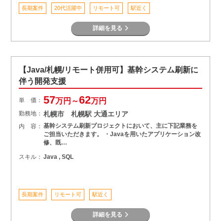
長期案件
20代活躍中
リモート可
駅近く
詳細を見る
【Java/札幌/リモート併用可】基幹システム刷新に
伴う開発支援
57
62
単 価：
万円～
万円
勤務地：
札幌市 札幌駅 大通エリア
基幹システム刷新プロジェクトにおいて、主に下記業務を
内 容：
ご担当いただきます。 ・Javaを用いたアプリケーション改
修、既…
スキル：
Java , SQL
長期案件
リモート可
駅近く
詳細を見る