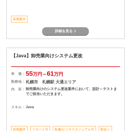
長期案件
詳細を見る
【Java】卸売業向けシステム更改
55
61
単 価：
万円～
万円
勤務地：
札幌市 札幌駅 大通エリア
卸売業向けのシステム更改案件において、設計～テストま
内 容：
でご担当いただきます。
スキル：
Java
長期案件
リモート可
私服/ビジネスカジュアル可
駅近く