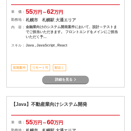
55
62
単 価：
万円～
万円
勤務地：
札幌市 札幌駅 大通エリア
金融業向けのシステム開発案件において、設計～テストま
内 容：
でご担当いただきます。 フロントエンドをメインにご担当
いただく予…
スキル：
Java , JavaScript , React
長期案件
リモート可
駅近く
詳細を見る
【Java】不動産業向けシステム開発
55
60
単 価：
万円～
万円
勤務地：
札幌市 札幌駅 大通エリア