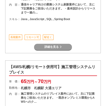
通信キャリア向けの業務システム刷新案件において、主に
内 容：
下記業務をご担当いただきます。 ・基本設計からリリース
まで一連の…
スキル：
Java , JavaScript , SQL , Spring Boot
長期案件
リモート可
駅近く
詳細を見る
【AWS/札幌/リモート併用可】施工管理システムリ
プレイス
65
70
単 価：
万円～
万円
勤務地：
札幌市 札幌駅 大通エリア
施工管理システムのリプレイス案件において、主に下記業
内 容：
務をご担当いただきます。 ・既存オンプレミス環境からA
WSへのク…