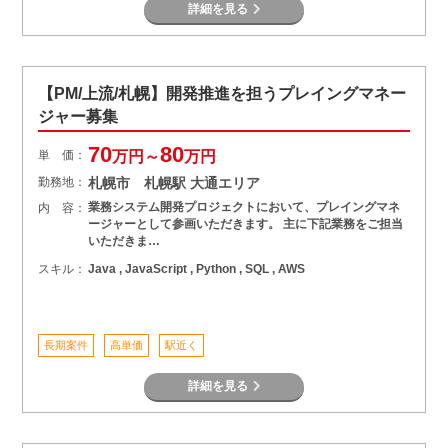
詳細を見る
【PM/上流/札幌】開発推進を担うプレイングマネー
ジャー募集
70
80
単 価：
万円～
万円
勤務地：
札幌市 札幌駅 大通エリア
業務システム開発プロジェクトにおいて、プレイングマネ
内 容：
ージャーとして参画いただきます。 主に下記業務をご担当
いただきま…
スキル：
Java , JavaScript , Python , SQL , AWS
長期案件
高単価
駅近く
詳細を見る