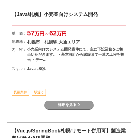
【Java/札幌】小売業向けシステム開発
57
62
単 価：
万円～
万円
勤務地：
札幌市 札幌駅 大通エリア
小売業向けのシステム開発案件にて、主に下記業務をご担
内 容：
当いただきます。 ・基本設計から試験まで一連の工程を担
当 ・デー…
スキル：
Java , SQL
長期案件
駅近く
詳細を見る
【Vue.js/SpringBoot/札幌/リモート併用可】製造業
向けWebAPI開発