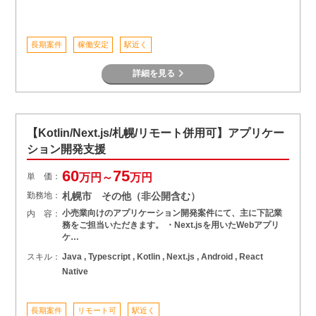
長期案件
稼働安定
駅近く
詳細を見る
【Kotlin/Next.js/札幌/リモート併用可】アプリケー
ション開発支援
60
75
単 価：
万円～
万円
勤務地：
札幌市 その他（非公開含む）
小売業向けのアプリケーション開発案件にて、主に下記業
内 容：
務をご担当いただきます。 ・Next.jsを用いたWebアプリ
ケ…
スキル：
Java , Typescript , Kotlin , Next.js , Android , React
Native
長期案件
リモート可
駅近く