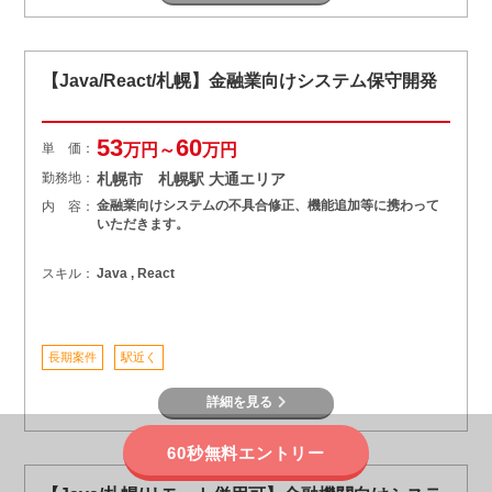
【Java/React/札幌】金融業向けシステム保守開発
53
60
単 価：
万円～
万円
勤務地：
札幌市 札幌駅 大通エリア
金融業向けシステムの不具合修正、機能追加等に携わって
内 容：
いただきます。
スキル：
Java , React
長期案件
駅近く
詳細を見る
60秒無料エントリー