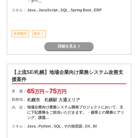
・デー…
スキル：
Java , JavaScript , SQL , Spring Boot , ERP
長期案件
駅近く
詳細を見る
【上流SE/札幌】地場企業向け業務システム改善支
援案件
65
75
単 価：
万円～
万円
勤務地：
札幌市 札幌駅 大通エリア
地場企業向け業務システム開発プロジェクトにおいて、主
内 容：
に下記業務をご担当いただきます。 ・顧客との業務ヒアリ
ング、課題…
スキル：
Java , Python , SQL , その他言語 , DX , BI