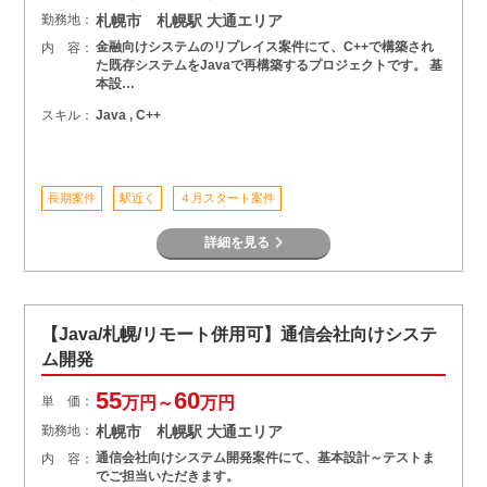
勤務地：
札幌市 札幌駅 大通エリア
金融向けシステムのリプレイス案件にて、C++で構築され
内 容：
た既存システムをJavaで再構築するプロジェクトです。 基
本設…
スキル：
Java , C++
長期案件
駅近く
４月スタート案件
詳細を見る
【Java/札幌/リモート併用可】通信会社向けシステ
ム開発
55
60
単 価：
万円～
万円
勤務地：
札幌市 札幌駅 大通エリア
通信会社向けシステム開発案件にて、基本設計～テストま
内 容：
でご担当いただきます。