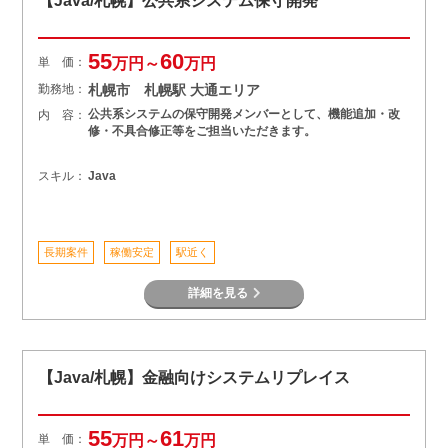
【Java/札幌】公共系システム保守開発
55
60
単 価：
万円～
万円
勤務地：
札幌市 札幌駅 大通エリア
公共系システムの保守開発メンバーとして、機能追加・改
内 容：
修・不具合修正等をご担当いただきます。
スキル：
Java
長期案件
稼働安定
駅近く
詳細を見る
【Java/札幌】金融向けシステムリプレイス
55
61
単 価：
万円～
万円