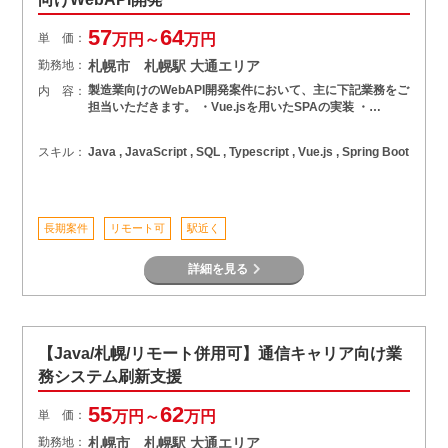
57
64
単 価：
万円～
万円
勤務地：
札幌市 札幌駅 大通エリア
製造業向けのWebAPI開発案件において、主に下記業務をご
内 容：
担当いただきます。 ・Vue.jsを用いたSPAの実装 ・…
スキル：
Java , JavaScript , SQL , Typescript , Vue.js , Spring Boot
長期案件
リモート可
駅近く
詳細を見る
【Java/札幌/リモート併用可】通信キャリア向け業
務システム刷新支援
55
62
単 価：
万円～
万円
勤務地：
札幌市 札幌駅 大通エリア