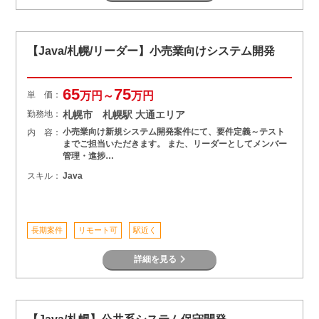
【Java/札幌/リーダー】小売業向けシステム開発
65
75
単 価：
万円～
万円
勤務地：
札幌市 札幌駅 大通エリア
小売業向け新規システム開発案件にて、要件定義～テスト
内 容：
までご担当いただきます。 また、リーダーとしてメンバー
管理・進捗…
スキル：
Java
長期案件
リモート可
駅近く
詳細を見る