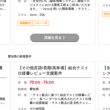
ムの保
内 容：
・次世代CIS（顧客情報システム）開発プロ
ジェクトにおける製造工程をご担当いただき
スキ
re
ます。 ・Javaを用いた開発業務 ・テスト実
～シス
施（Junit） ・Oracle環境での開発 ・結合工
担当
t
スキル：
Java , SQL
バーを
程を中心とした開発支援
拡大を
長期案件
リモート可
詳細を見る
愛知県の新着案件
構
【その他言語/長期/高単価】結合テスト
【生
仕様書レビュー支援案件
シ
70
75
単 価：
単 
万円～
万円
勤務地：
愛知県
勤務
内 容：
・テスト観点に基づく結合テスト仕様書レビ
内 
～構築
ュー ・各ベンダーから提出されたテスト仕様
いた
書の品質確認 ・テスト観点の妥当性チェック
・指摘事項の整理およびレビュー結果のフィ
スキル：
その他言語
スキ