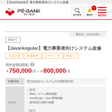
【Java/Angular】電力事業者向けシステム改修
0
案件No：53324-N06
募集終了
【Java/Angular】電力事業者向けシステム改修
元請け直
長期案件
リモート可
駅近く
契約金額(税抜)
750,000
800,000
￥
/月～￥
/月
作業内容
電力会社向けシステムの仕様変更対応
〈必須〉
・Webシステム開発経験
・JavaScript／Java 開発経験
スキル
・基本設計以降の経験
〈尚可〉