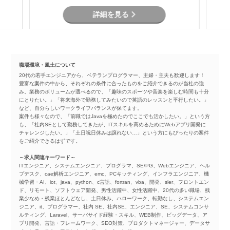
詳細を見る
職場環境・風土について
20代の若手エンジニアから、ベテランプログラマー、主婦・主夫も歓迎します！
豊富な案件の中から、それぞれの条件に合ったものをご紹介できるのが当社の強
み。業務のボリュームが選べるので、「趣味のスポーツや音楽を楽しむ時間も十分
にとりたい。」「将来海外で勤務してみたいので英語のレッスンと平行したい。」
など、自分らしいワークライフバランスが保てます。
案件も様々なので、「前職ではJavaを極めたのでここでも活かしたい。」という方
も、「社内SEとして勤務してきたが、ITスキルを高めるためにWebアプリ開発に
チャレンジしたい。」「土日祝日休みは譲れない…」という方にもぴったりの案件
をご紹介できるはずです。
～求人関連キーワード～
ITエンジニア、システムエンジニア、プログラマ、SE/PG、Webエンジニア、ヘル
プデスク、cae解析エンジニア、emc、PCキッティング、インフラエンジニア、機
械学習・AI、iot、java、python、c言語、fortran、vba、開発、sler、フロントエン
ド、リモート、ソフトウェア開発、男性活躍中、女性活躍中、20代の多い職場、残
業少なめ・残業ほとんどなし、土日休み、ハローワーク、転勤なし、システムエン
ジニア、it、プログラマー、社内 SE、社内SE、エンジニア、SE、システムコンサ
ルティング、Laravel、サーバサイド経験・スキル、WEB制作、ビッグデータ、ア
プリ開発、言語・フレームワーク、SEO対策、プロダクトマネージャー、データサ