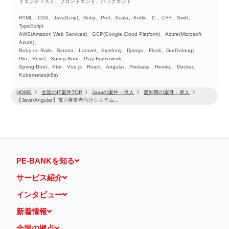
イエンティスト、フロントエンド、バックエンド
HTML、CSS、JavaScript、Ruby、Perl、Scala、Kotlin、C 、C++、Swift、
TypeScript
AWS(Amazon Web Services)、GCP(Google Cloud Platform)、Azure(Microsoft
Azure)、
Ruby on Rails、Sinatra、Laravel、Symfony、Django、Flask、Go(Golang)、
Gin、Revel、Spring Boot、Play Framework
Spring Boot、Ktor、Vue.js、React、Angular、Firebase、Heroku、Docker、
Kubernetes(k8s)
HOME
全国のIT案件TOP
Javaの案件・求人
愛知県の案件・求人
【Java/Angular】電力事業者向けシステム...
PE-BANKを知る
サービス紹介
インタビュー
新着情報
全国の拠点