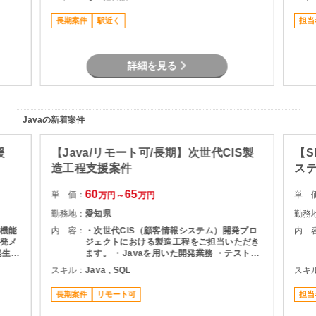
ードバック ・プロジェクト関係者との調整・
コミュニケーション
長期案件
駅近く
担当
詳細を見る
Javaの新着案件
援
【Java/リモート可/長期】次世代CIS製
【S
造工程支援案件
ス
60
65
単 価：
単 
万円～
万円
勤務地：
愛知県
勤務
機能
内 容：
・次世代CIS（顧客情報システム）開発プロ
内 
発メ
ジェクトにおける製造工程をご担当いただき
ます。 ・Javaを用いた開発業務 ・テスト実
ま
施（Junit） ・Oracle環境での開発 ・結合工
スキル：
Java , SQL
スキ
程を中心とした開発支援
長期案件
リモート可
担当