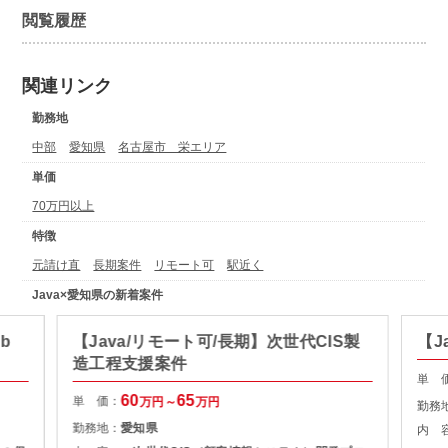
閲覧履歴
関連リンク
勤務地
中部
愛知県
名古屋市 栄エリア
単価
70万円以上
特徴
元請け直
長期案件
リモート可
駅近く
Java×愛知県の新着案件
b
【Java/リモート可/長期】次世代CIS製
【J
造工程支援案件
単 
60
65
単 価：
万円～
万円
勤務
勤務地：
愛知県
内 