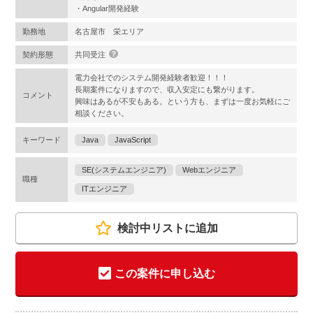
・Angular開発経験
勤務地
名古屋市 栄エリア
契約形態
共同受注
電力会社でのシステム開発経験者歓迎！！！
長期案件になりますので、収入安定にも繋がります。
コメント
興味はあるが不安もある。という方も、まずは一度お気軽にご
相談ください。
キーワード
Java
JavaScript
SE(システムエンジニア)
Webエンジニア
職種
ITエンジニア
検討中リストに追加
この案件に申し込む