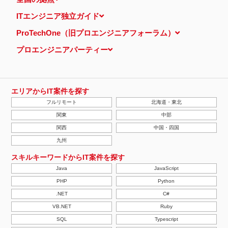
ITエンジニア独立ガイド
ProTechOne（旧プロエンジニアフォーラム）
プロエンジニアパーティー
エリアからIT案件を探す
フルリモート
北海道・東北
関東
中部
関西
中国・四国
九州
スキルキーワードからIT案件を探す
Java
JavaScript
PHP
Python
.NET
C#
VB.NET
Ruby
SQL
Typescript