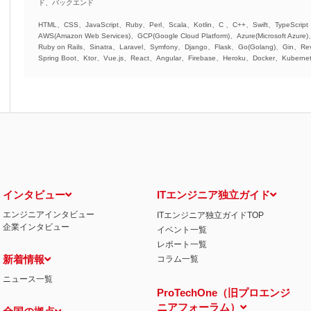
ド、バックエンド
HTML、CSS、JavaScript、Ruby、Perl、Scala、Kotlin、C 、C++、Swift、TypeScript
AWS(Amazon Web Services)、GCP(Google Cloud Platform)、Azure(Microsoft Azure
Ruby on Rails、Sinatra、Laravel、Symfony、Django、Flask、Go(Golang)、Gin、Rev
Spring Boot、Ktor、Vue.js、React、Angular、Firebase、Heroku、Docker、Kubernet
インタビュー
ITエンジニア独立ガイド
エンジニアインタビュー
ITエンジニア独立ガイドTOP
企業インタビュー
イベント一覧
レポート一覧
新着情報
コラム一覧
ニュース一覧
ProTechOne（旧プロエンジ
ニアフォーラム）