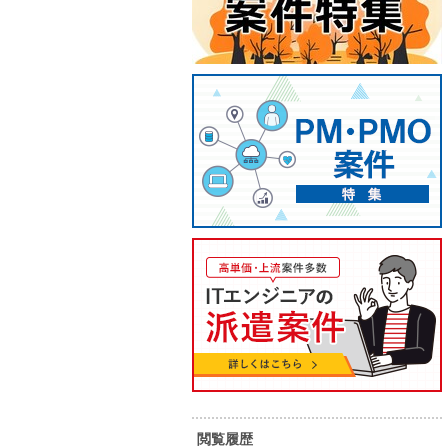
【React/AWS/常駐】AI活用フロ
【Jav
ントエンド開発支援
修・長
閲覧履歴