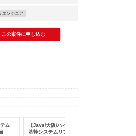
リエンジニア
この案件に申し込む
）
ステム
【Java/大阪/ハイブリッド勤務】
【Ja
当
基幹システムリプレイス案件
守開発