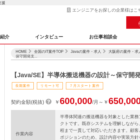
支援
エンジニアをお探しの企業様はこ
ス紹介
インタビュー
お仕事相談会
HOME
全国のIT案件TOP
Javaの案件・求人
大阪府の案件・求
保守開発支...
【Java/SE】半導体搬送機器の設計～保守開
長期案件
リモート可
７月スタート案件
600,000
650,00
契約金額(税抜)
￥
/月～￥
半導体関連の搬送機器を対象とした業務
クトです。既存システムを理解しながら
程まで一貫して対応いただきます。顧客
作業内容
ポジションのため、設計内容や実装方針