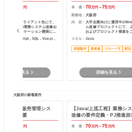
65
70
70
75
単 価：
万円～
万円
万円～
万円
大阪府
勤務地：
大阪府
大阪エリアのクライアント先にて、
内 容：
大手企業向けに運用中のWe
Springベースの業務システム改修お
ム改修プロジェクトにて、
よびWebアプリケーション開発に参
およびプロジェクト推進を
画いただきます。バックエンドは
ただきます。 主な業務 ・利用部門と
ava , JavaScript , SQL , Vue.js ,
スキル：
Java
Spring Bootを中心に、フロントエ
の要件整理・ヒアリング ・
pring Boot
ンドはVue.jsを用いたモダンな構成
テムの仕様調査・影響分析 
長期案件
高単価
リモート可
駅近
となっており、設計以降の工程を一
計書の作成 ・開発工数の算
貫して担当します。既存システムの
提案資料作成 ・スケジュー
改修がメインのため、安定した環境
課題管理 ・関係者との折衝
で腰を据えて開発に取り組める案件
務 プロジェクト推進支援
です。
詳細を見る
詳細を見る
大阪府の新着案件
NET/大阪】販売管理シス
【Java/上流工程】業務シ
保守開発支援
改修の要件定義・PJ推進担
60
65
70
75
単 価：
万円～
万円
万円～
万円