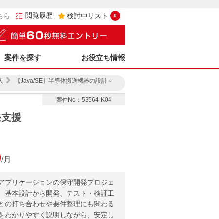
閲覧履歴
ちら
検討中リスト
0
案件を探す
お役立ち情報
人
【Java/SE】半導体搬送機器の設計～
案件No：53564-K04
発支援
0
/月
アプリケーションの保守開発プロジェ
、基本設計から開発、テスト・検証工
との打ち合わせや要件整理にも関わる
をわかりやすく説明しながら、安定し