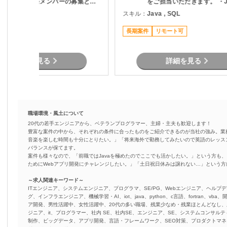
図るための開発メンバーの募集とな
をご担当いただきます。 ・J
す。 現行業務で発生している課
用いた開発業務 ・テスト実
ava , .NET
スキル：
Java , SQL
題を整理し、機能追加を実現しま
（Junit） ・Oracle環境で
す。
結合工程を中心とした開発
長期案件
リモート可
詳細を見る
詳細を見る
職場環境・風土について
20代の若手エンジニアから、ベテランプログラマー、主婦・主夫も歓迎します！
豊富な案件の中から、それぞれの条件に合ったものをご紹介できるのが当社の強み。業
音楽を楽しむ時間も十分にとりたい。」「将来海外で勤務してみたいので英語のレッス
バランスが保てます。
案件も様々なので、「前職ではJavaを極めたのでここでも活かしたい。」という方も、
ためにWebアプリ開発にチャレンジしたい。」「土日祝日休みは譲れない…」という
～求人関連キーワード～
ITエンジニア、システムエンジニア、プログラマ、SE/PG、Webエンジニア、ヘルプデ
グ、インフラエンジニア、機械学習・AI、iot、java、python、c言語、fortran、v
ア開発、男性活躍中、女性活躍中、20代の多い職場、残業少なめ・残業ほとんどなし
ジニア、it、プログラマー、社内 SE、社内SE、エンジニア、SE、システムコンサルティ
制作、ビッグデータ、アプリ開発、言語・フレームワーク、SEO対策、プロダクトマ