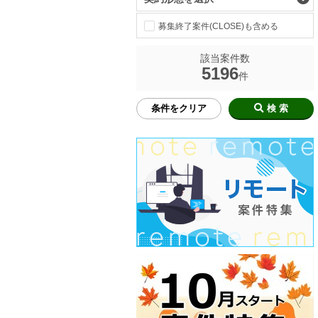
募集終了案件(CLOSE)も含める
該当案件数
5196
件
条件をクリア
検 索