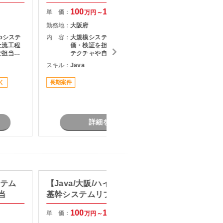
100
130
単 価：
単 価：
万円～
万円
勤務地：
大阪府
勤務地：
bシステ
内 容：
大規模システム移行における技術評
内 容：
上流工程
価・検証を担当します。 移行アーキ
ご担当い
テクチャや自動変換コードの妥当性
を評価するとともに、AI活用に向け
スキル：
Java
スキル：
J
現行シス
たPoC実施および技術課題の解決支
・基本設
援を行っていただきます。
く
長期案件
長期案件
出および
ル管理・
・調整業
詳細を見る
ステム
【Java/大阪/ハイブリッド勤務】
【Ja
当
基幹システムリプレイス案件
守開発
100
130
単 価：
単 価：
万円～
万円