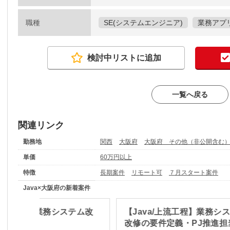
職種
SE(システムエンジニア)
業務アプ
検討中リストに追加
一覧へ戻る
関連リンク
勤務地
関西
大阪府
大阪府 その他（非公開含む
単価
60万円以上
特徴
長期案件
リモート可
７月スタート案件
Java×大阪府の新着案件
a/Vue.js】業務システム改
【Java/上流工程】業務シ
期案件
改修の要件定義・PJ推進担