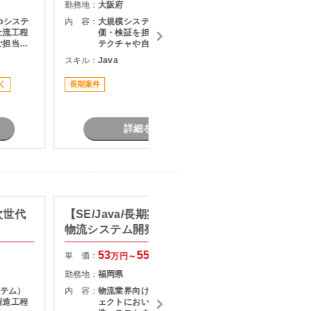
勤務地：
大阪府
勤務地：
bシステ
内 容：
大規模システム移行における技術評
内 容：
上流工程
価・検証を担当します。 移行アーキ
ご担当い
テクチャや自動変換コードの妥当性
を評価するとともに、AI活用に向け
スキル：
Java
スキル：
J
現行シス
たPoC実施および技術課題の解決支
・基本設
援を行っていただきます。
く
長期案件
長期案件
出および
ル管理・
・調整業
詳細を見る
次世代
【SE/Java/長期案件参画経験】
【SE/
物流システム開発支援
発経験
守・運
53
55
単 価：
単 価：
万円～
万円
勤務地：
福岡県
勤務地：
ステム）
内 容：
物流業界向けシステムの開発プロジ
内 容：
製造工程
ェクトにおいて、詳細設計から製