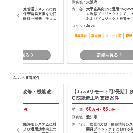
大阪府
勤務地：
大阪府
メーカー向け販売管理システムにお
内 容：
大手企業向けに運用中のWe
ける既存機能の保守開発支援をお任
ム改修プロジェクトにて、
せします。基本設計～開発、テスト
およびプロジェクト推進を
までの対応をお願いする予定です。
ただきます。 主な業務 ・利用部門と
C#
スキル：
Java
※フル出社となります※
の要件整理・ヒアリング ・
テムの仕様調査・影響分析 
長期案件
高単価
リモート可
駅近
計書の作成 ・開発工数の算
提案資料作成 ・スケジュー
課題管理 ・関係者との折衝
務 プロジェクト推進支援
詳細を見る
詳細を見る
Javaの新着案件
価システム改修・機能改
【Java/リモート可/長期】
Java】
CIS製造工程支援案件
50
67
60
65
単 価：
万円～
万円
万円～
万円
山口県
勤務地：
愛知県
現在運用中の性能評価システムに対
内 容：
・次世代CIS（顧客情報シ
する機能改善および運用効率向上の
開発プロジェクトにおける