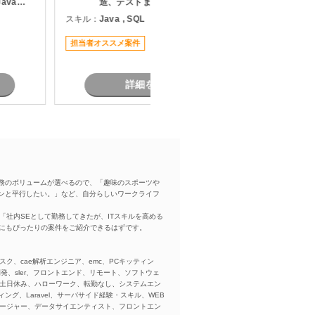
avaを
造、テストまでをご担当いただく案
た
施
件です。 既存システムの機能追加や
スキル：
Java , SQL
スキル：
J
の開発 ・
改修を中心に対応いただき、長期的
支援
にプロジェクトへ参画できる環境と
い
担当者オススメ案件
担当者オ
なっています。 物流システムの経験
がなくても、Javaによる業務系開発
経験を活かして参画可能です。
詳細を見る
務のボリュームが選べるので、「趣味のスポーツや
ンと平行したい。」など、自分らしいワークライフ
「社内SEとして勤務してきたが、ITスキルを高める
方にもぴったりの案件をご紹介できるはずです。
スク、cae解析エンジニア、emc、PCキッティン
ba、開発、sler、フロントエンド、リモート、ソフトウェ
、土日休み、ハローワーク、転勤なし、システムエン
ング、Laravel、サーバサイド経験・スキル、WEB
ネージャー、データサイエンティスト、フロントエン