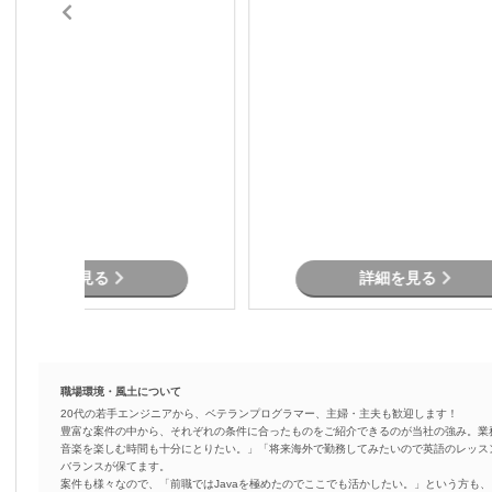
可
詳細を見る
詳細を見る
職場環境・風土について
20代の若手エンジニアから、ベテランプログラマー、主婦・主夫も歓迎します！
豊富な案件の中から、それぞれの条件に合ったものをご紹介できるのが当社の強み。業
音楽を楽しむ時間も十分にとりたい。」「将来海外で勤務してみたいので英語のレッス
バランスが保てます。
案件も様々なので、「前職ではJavaを極めたのでここでも活かしたい。」という方も、