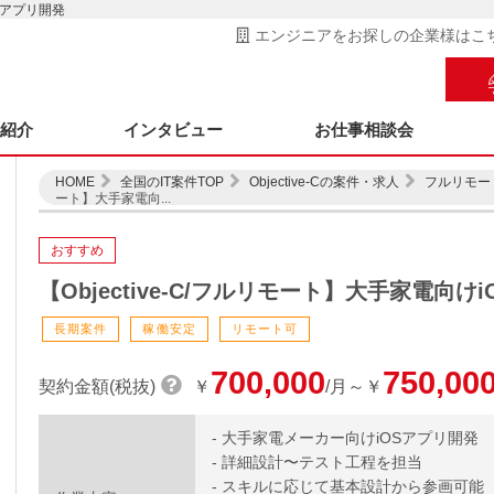
OSアプリ開発
エンジニアをお探しの企業様はこ
ス紹介
インタビュー
お仕事相談会
HOME
全国のIT案件TOP
Objective-Cの案件・求人
フルリモー
ート】大手家電向...
おすすめ
【Objective-C/フルリモート】大手家電向け
長期案件
稼働安定
リモート可
700,000
750,00
契約金額(税抜)
￥
/月～￥
- 大手家電メーカー向けiOSアプリ開発
- 詳細設計〜テスト工程を担当
- スキルに応じて基本設計から参画可能