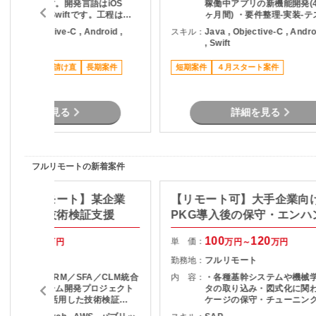
ていただきます。開発言語はiOS
稼働中アプリの新機能開発(4
bjective-C, Swiftです。工程は基
ヶ月間) ・要件整理-実装-
本設計～開発・テスト・運用です。
の基本的な開発業務 ・初週
otlin , Objective-C , Android ,
スキル：
Java , Objective-C , Andro
説明のため品川エリアへ出
wift
, Swift
フルリモート ・7月以降は
り別案件にて継続の可能性
ススメ案件
元請け直
長期案件
短期案件
４月スタート案件
可
詳細を見る
詳細を見る
フルリモートの新着案件
検証/フルリモート】某企業
【リモート可】大手企業向
RM基盤の技術検証支援
PKG導入後の保守・エンハ
支援
85
90
100
120
単 価：
万円～
万円
万円～
万円
フルリモート
勤務地：
フルリモート
・某企業向けCRM／SFA／CLM統合
内 容：
・各種基幹システムや機械
プラットフォーム開発プロジェクト
タの取り込み・図式化に関
に参画 ・AIを活用した技術検証
ケージの保守・チューニング
（PoC）の実施 ・業務要件に適した
稼働後のグラフや表の見栄