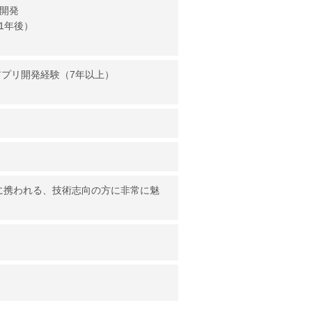
リ開発
て1年後）
イティブアプリ開発経験（7年以上）
に携われる、技術志向の方に非常に魅