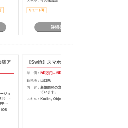
スキル：
その他言語
スキル：
M
知見・技
ンバー管理
可
リモート可
担当者オ
詳細を見る
】決済ア
【Swift】スマホアプリ開発
【Win
近】社
50
60
単 価：
万円～
万円
単 価：
勤務地：
山口県
勤務地：
内 容：
新規開発の立ち上げメンバを募集し
ています。
バージョ
内 容：
13） ・
スキル：
Kotlin , Objective-C , Swift
App
計／実装／
, iOS
スキル：
J
.
T
V