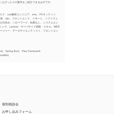
方にもぴったりの案件をご紹介できるはずです。
スク、cae解析エンジニア、emc、PCキッティン
ba、開発、sler、フロントエンド、リモート、ソフトウェ
、土日休み、ハローワーク、転勤なし、システムエン
ング、Laravel、サーバサイド経験・スキル、WEB
ネージャー、データサイエンティスト、フロントエン
)、
el、Spring Boot、Play Framework
es(k8s)
個別相談会
お申し込みフォーム