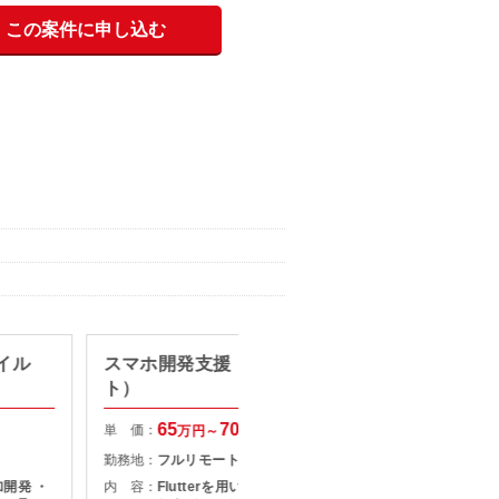
この案件に申し込む
バイル
スマホ開発支援（フルリモー
通信業
ト）
Andr
65
70
単 価：
単 価：
万円～
万円
勤務地：
フルリモート
勤務地：
開発 ・
内 容：
Flutterを用いたスマホアプリの実装
内 容：