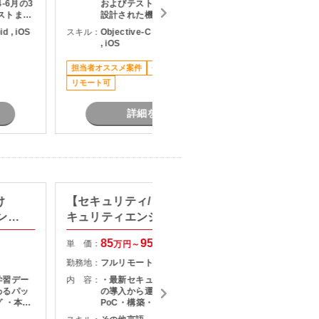
-6月の3
およびテストを担当いただきます。
テストまで
設計された機能の具現化を中心に、
のみ業務
品質を意識した開発をお願いいたし
id , iOS
スキル：
Objective-C , その他言語 , Android
スキル：
K
社、以降
ます。
, iOS
,
状況によ
あり
担当者オススメ案件
長期案件
稼働安定
リモート可
詳細を見る
け
【セキュリティ/リモート可】セ
標準化
ンス
キュリティエンジニア募集
計支援
85
95
単 価：
単 価：
万円～
万円
勤務地：
フルリモート
勤務地：
学習デー
内 容：
・最新セキュリティソリューション
内 容：
わるパッ
の導入から運用までの幅広い業務 ・
 ・本番
PoC・構築・展開のリード ・既存シ
え変更、
ステムの改善施策の企画・推進 ・メ