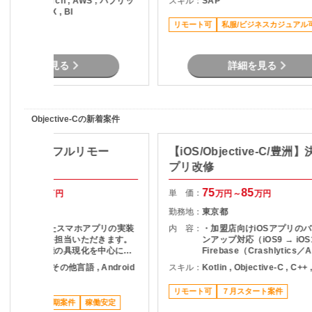
ython , PyTorch , AWS , パブリッ
スキル：
SAP
AIサービス/技術の調査および選定 ・
微修正対応 ・メンバーへの
クラウド , DX , BI
AI活用に関する技術評価・検証結果
術習熟のサポート
リモート可
私服/ビジネスカジュアル
の取りまとめ ・開発チームや関係者
リモート可
との連携による検証推進 ・新技術の
検証および導入支援
詳細を見る
詳細を見る
Objective-Cの新着案件
開発支援（フルリモー
【iOS/Objective-C/豊洲
プリ改修
65
70
75
85
単 価：
万円～
万円
万円～
万円
フルリモート
勤務地：
東京都
Flutterを用いたスマホアプリの実装
内 容：
・加盟店向けiOSアプリの
およびテストを担当いただきます。
ンアップ対応（iOS9 → iOS
設計された機能の具現化を中心に、
Firebase（Crashlytics／
品質を意識した開発をお願いいたし
Check）の導入対応 ・設
bjective-C , その他言語 , Android
スキル：
Kotlin , Objective-C , C++ 
ます。
テスト対応 など
 iOS
リモート可
７月スタート案件
ススメ案件
長期案件
稼働安定