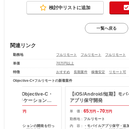
検討中リストに追加
一覧へ戻る
関連リンク
勤務地
フルリモート
フルリモート
フルリモート
単価
70万円以上
特徴
おすすめ
長期案件
稼働安定
リモート可
Objective-C×フルリモートの新着案件
モート・Objective-C・
【iOS/Android/短期】モ
t】機器アプリケーション開
アプリ保守開発
業務
60
70
65
70
単 価：
万円～
万円
万円～
万円
フルリモート
勤務地：
フルリモート
機器アプリケーションの開発を行っ
内 容：
・モバイルアプリ保守・追加