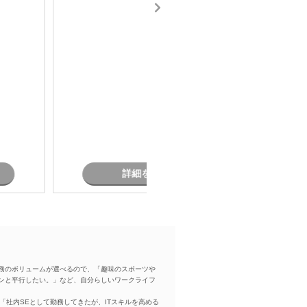
言
,
T
C
A
ラ
R
B
,
U
S
コ
担当者オ
詳細を見る
務のボリュームが選べるので、「趣味のスポーツや
ンと平行したい。」など、自分らしいワークライフ
「社内SEとして勤務してきたが、ITスキルを高める