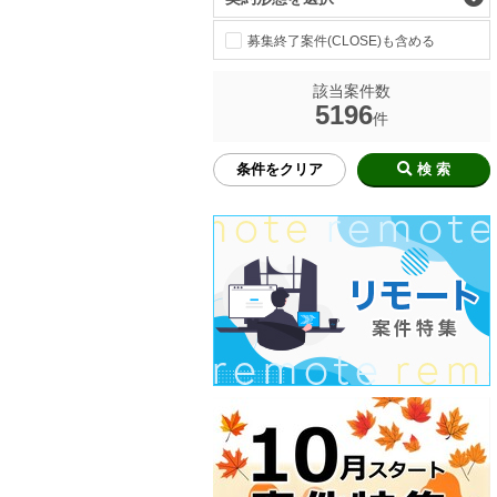
募集終了案件(CLOSE)も含める
該当案件数
5196
件
条件をクリア
検 索