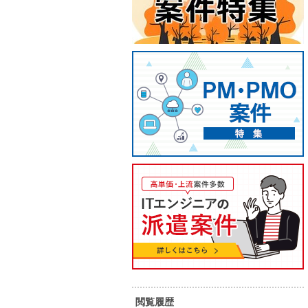
【フルリモート・iOS・Swift】
【フルリ
某社様向け社内システム保守開
Swif
発
発支援
57
60
単 価：
単 価：
万円～
万円
勤務地：
フルリモート
勤務地：
内 容：
某企業様向け社内システムの開発を
内 容：
閲覧履歴