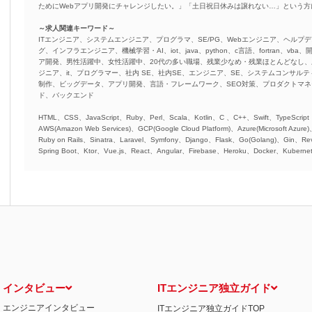
ためにWebアプリ開発にチャレンジしたい。」「土日祝日休みは譲れない…」という
～求人関連キーワード～
ITエンジニア、システムエンジニア、プログラマ、SE/PG、Webエンジニア、ヘルプデ
グ、インフラエンジニア、機械学習・AI、iot、java、python、c言語、fortran、v
ア開発、男性活躍中、女性活躍中、20代の多い職場、残業少なめ・残業ほとんどなし
ジニア、it、プログラマー、社内 SE、社内SE、エンジニア、SE、システムコンサルティ
制作、ビッグデータ、アプリ開発、言語・フレームワーク、SEO対策、プロダクトマ
ド、バックエンド
HTML、CSS、JavaScript、Ruby、Perl、Scala、Kotlin、C 、C++、Swift、TypeScript
AWS(Amazon Web Services)、GCP(Google Cloud Platform)、Azure(Microsoft Azure
Ruby on Rails、Sinatra、Laravel、Symfony、Django、Flask、Go(Golang)、Gin、Rev
Spring Boot、Ktor、Vue.js、React、Angular、Firebase、Heroku、Docker、Kubernet
インタビュー
ITエンジニア独立ガイド
エンジニアインタビュー
ITエンジニア独立ガイドTOP