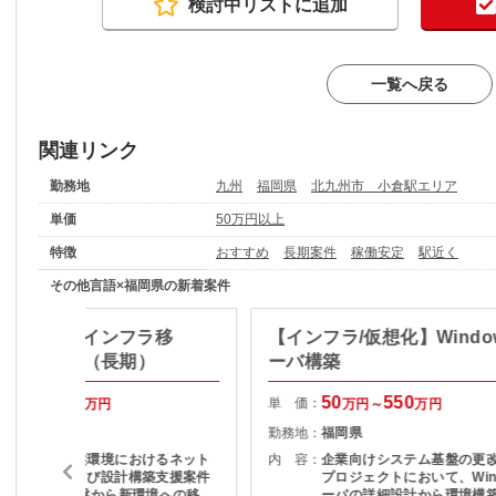
検討中リストに追加
一覧へ戻る
関連リンク
勤務地
九州
福岡県
北九州市 小倉駅エリア
単価
50万円以上
特徴
おすすめ
長期案件
稼働安定
駅近く
その他言語×福岡県の新着案件
/仮想基盤】インフラ移
【インフラ/仮想化】Windo
計構築支援（長期）
ーバ構築
80
100
50
550
単 価：
万円～
万円
万円～
万円
福岡県
勤務地：
福岡県
大規模仮想基盤環境におけるネット
内 容：
企業向けシステム基盤の更
ワーク移行および設計構築支援案件
プロジェクトにおいて、Win
です。 既存基盤から新環境への移行
ーバの詳細設計から環境構