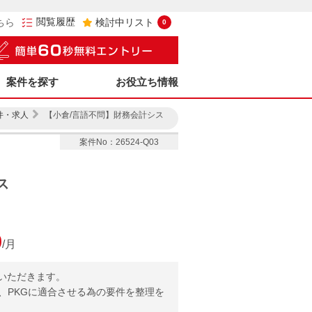
閲覧履歴
ちら
検討中リスト
0
案件を探す
お役立ち情報
件・求人
【小倉/言語不問】財務会計シス
案件No：26524-Q03
ス
0
/月
いただきます。
、PKGに適合させる為の要件を整理を