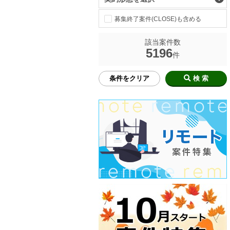
募集終了案件(CLOSE)も含める
該当案件数
5196
件
条件をクリア
検 索