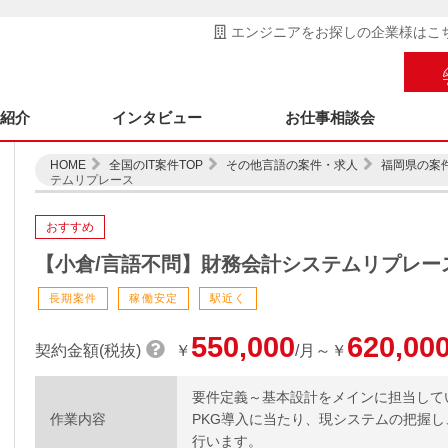
エンジニアをお探しの企業様はこ
ス紹介
インタビュー
お仕事相談会
HOME
全国のIT案件TOP
その他言語の案件・求人
福岡県の案
テムリプレース
おすすめ
【小倉/言語不問】財務会計システムリプレー
長期案件
稼働安定
駅近く
550,000
620,00
契約金額(税抜)
￥
/月～￥
要件定義～基本設計をメインに担当して
作業内容
PKG導入に当たり、現システムの把握し
行います。