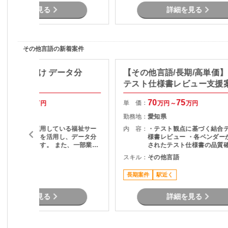
詳細を見る
詳細を見る
その他言語の新着案件
】自治体向け データ分
【その他言語/長期/高単価
用支援
テスト仕様書レビュー支援
40
50
70
75
単 価：
万円～
万円
万円～
万円
山口県
勤務地：
愛知県
地方自治体が運用している福祉サー
内 容：
・テスト観点に基づく結合
ビス関連データを活用し、データ分
様書レビュー ・各ベンダー
析を担当頂きます。 また、一部業務
されたテスト仕様書の品質確
の運用支援も担当となる可能性があ
スト観点の妥当性チェック 
その他言語
スキル：
その他言語
す。 担当頂く業務内容として デ
項の整理およびレビュー結
ータの抽出・集計・分析 統計資料の
ードバック ・プロジェクト
長期案件
駅近く
作成 問い合わせ対応 マニュアル作成
の調整・コミュニケーショ
など
詳細を見る
詳細を見る