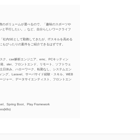
務のボリュームが選べるので、「趣味のスポーツや
ンと平行したい。」など、自分らしいワークライフ
「社内SEとして勤務してきたが、ITスキルを高める
方にもぴったりの案件をご紹介できるはずです。
スク、cae解析エンジニア、emc、PCキッティン
ba、開発、sler、フロントエンド、リモート、ソフトウェ
、土日休み、ハローワーク、転勤なし、システムエン
ング、Laravel、サーバサイド経験・スキル、WEB
ネージャー、データサイエンティスト、フロントエン
)、
el、Spring Boot、Play Framework
es(k8s)