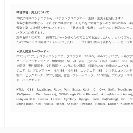
職場環境・風土について
20代の若手エンジニアから、ベテランプログラマー、主婦・主夫も歓迎します！
豊富な案件の中から、それぞれの条件に合ったものをご紹介できるのが当社の強み。業
音楽を楽しむ時間も十分にとりたい。」「将来海外で勤務してみたいので英語のレッス
バランスが保てます。
案件も様々なので、「前職ではJavaを極めたのでここでも活かしたい。」という方も、
ためにWebアプリ開発にチャレンジしたい。」「土日祝日休みは譲れない…」という
～求人関連キーワード～
ITエンジニア、システムエンジニア、プログラマ、SE/PG、Webエンジニア、ヘルプデ
グ、インフラエンジニア、機械学習・AI、iot、java、python、c言語、fortran、v
ア開発、男性活躍中、女性活躍中、20代の多い職場、残業少なめ・残業ほとんどなし
ジニア、it、プログラマー、社内 SE、社内SE、エンジニア、SE、システムコンサルティ
制作、ビッグデータ、アプリ開発、言語・フレームワーク、SEO対策、プロダクトマ
ド、バックエンド
HTML、CSS、JavaScript、Ruby、Perl、Scala、Kotlin、C 、C++、Swift、TypeScript
AWS(Amazon Web Services)、GCP(Google Cloud Platform)、Azure(Microsoft Azure
Ruby on Rails、Sinatra、Laravel、Symfony、Django、Flask、Go(Golang)、Gin、Rev
Spring Boot、Ktor、Vue.js、React、Angular、Firebase、Heroku、Docker、Kubernet