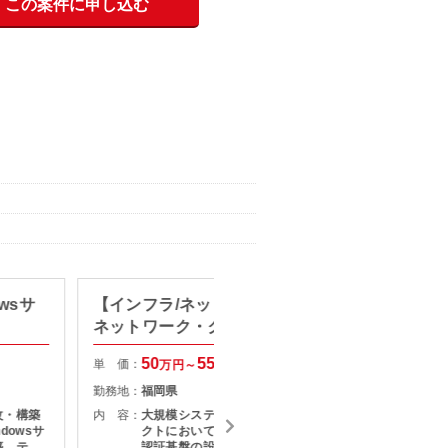
この案件に申し込む
wsサ
【インフラ/ネットワーク設計】
【SE/
ネットワーク・クラウド基盤設
システ
計
50
55
単 価：
単 価：
万円～
万円
勤務地：
福岡県
勤務地：
改・構築
内 容：
大規模システム基盤の構築プロジェ
内 容：
dowsサ
クトにおいて、ネットワークおよび
築、テス
認証基盤の設計・構築業務をご担当