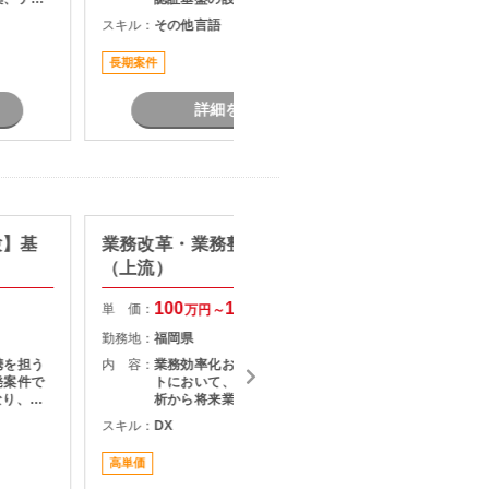
す。
いただきます。 ネットワーク領域・
スキル：
その他言語
スキル：
Microsoft基盤領域の両ポジションで
募集しており、インフラエンジニア
長期案件
長期案件
としてさらなるスキルアップを目指
す方におすすめです。
詳細を見る
験】基
業務改革・業務整理支援案件
【SE/
（上流）
験】モ
改善支
100
150
単 価：
単 価：
万円～
万円
勤務地：
福岡県
勤務地：
携を担う
内 容：
業務効率化およびDX推進プロジェク
内 容：
発案件で
トにおいて、現行業務の可視化・分
析から将来業務プロセスの検討まで
システム
をご担当いただきます。 業務整理、
スキル：
DX
スキル：
K
担当いた
現状分析、課題抽出、改善施策立案
を中心に業務改革を主導できる上流
高単価
担当者オ
おすすめ
人材を募集しています。
ます。