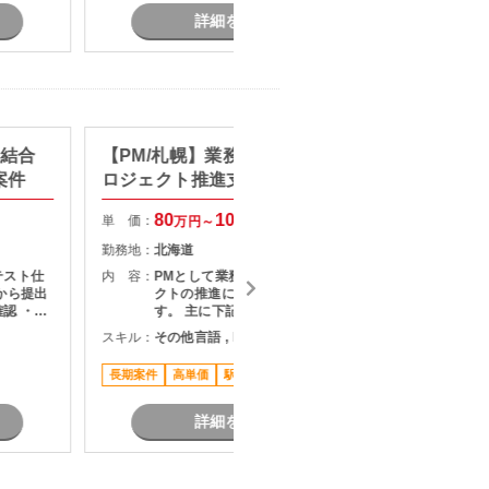
詳細を見る
】結合
【PM/札幌】業務システム刷新プ
【AI N
案件
ロジェクト推進支援
タント
80
100
単 価：
単 価：
万円～
万円
勤務地：
北海道
勤務地：
テスト仕
内 容：
PMとして業務システム刷新プロジェ
内 容：
から提出
クトの推進に携わっていただきま
認 ・テ
す。 主に下記業務をご担当いただき
・指摘事
ます。 ・顧客との要件整理・課題整
スキル：
その他言語 , DX
スキル：
果のフィ
理 ・プロジェクト計画の策定および
関係者と
進捗管理 ・開発チームとの調整およ
長期案件
高単価
駅近く
高単価
ン
びマネジメント ・品質、課題、リス
ク管理 ・関係者向け資料作成および
各種報告 ・要件定義からリリースま
詳細を見る
での推進支援