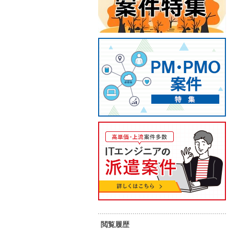
【L基盤構築】クラウド・インフ
【NW
ラ設計構築支援（長期）
行・設
60
70
単 価：
単 価：
万円～
万円
勤務地：
福岡県
勤務地：
内 容：
業務系システム向けのインフラ設
内 容：
計・構築をご担当いただく案件で
閲覧履歴
す。 サーバー構築やミドルウェア設