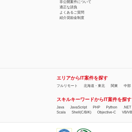
非公開案件について
適正な請負
よくあるご質問
紹介奨励金制度
エリアからIT案件を探す
フルリモート
北海道・東北
関東
中部
スキルキーワードからIT案件を探す
Java
JavaScript
PHP
Python
.NET
Scala
Shell(C/B/K)
Objective-C
VB/V