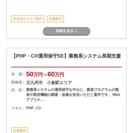
担当者オススメ案件
長期案件
詳細を見る
【PHP・C#/運用保守SE】業務系システム長期支援
50
60
単 価：
万円～
万円
勤務地：
北九州市 小倉駅エリア
業務系システムの運用保守を中心に、新規プログラムの製
内 容：
造や既存機能の調査・改修を担当いただく案件です。 Web
アプリケ…
スキル：
PHP , C#
長期案件