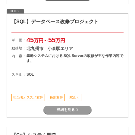
CLOSE
【SQL】データベース改修プロジェクト
45
55
単 価：
万円～
万円
勤務地：
北九州市 小倉駅エリア
基幹システムにおける SQL Serverの改修が主な作業内容で
内 容：
す。
スキル：
SQL
担当者オススメ案件
長期案件
駅近く
詳細を見る