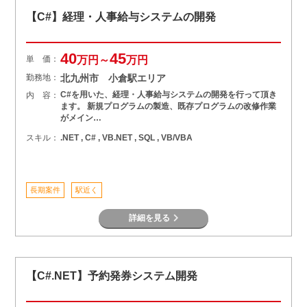
【C#】経理・人事給与システムの開発
40
45
単 価：
万円～
万円
勤務地：
北九州市 小倉駅エリア
C#を用いた、経理・人事給与システムの開発を行って頂き
内 容：
ます。 新規プログラムの製造、既存プログラムの改修作業
がメイン…
スキル：
.NET , C# , VB.NET , SQL , VB/VBA
長期案件
駅近く
詳細を見る
【C#.NET】予約発券システム開発