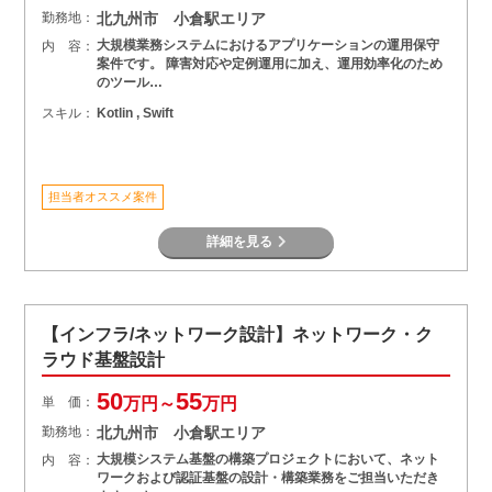
勤務地：
北九州市 小倉駅エリア
大規模業務システムにおけるアプリケーションの運用保守
内 容：
案件です。 障害対応や定例運用に加え、運用効率化のため
のツール…
スキル：
Kotlin , Swift
担当者オススメ案件
詳細を見る
【インフラ/ネットワーク設計】ネットワーク・ク
ラウド基盤設計
50
55
単 価：
万円～
万円
勤務地：
北九州市 小倉駅エリア
大規模システム基盤の構築プロジェクトにおいて、ネット
内 容：
ワークおよび認証基盤の設計・構築業務をご担当いただき