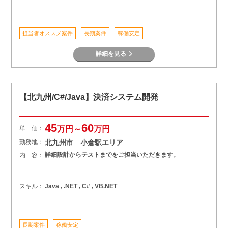
担当者オススメ案件
長期案件
稼働安定
詳細を見る
【北九州/C#/Java】決済システム開発
45
60
単 価：
万円～
万円
勤務地：
北九州市 小倉駅エリア
詳細設計からテストまでをご担当いただきます。
内 容：
スキル：
Java , .NET , C# , VB.NET
長期案件
稼働安定