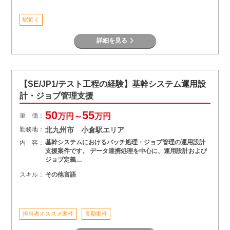
駅近く
詳細を見る
【SE/JP1/テスト工程の経験】基幹システム運用設
計・ジョブ管理支援
50
55
単 価：
万円～
万円
勤務地：
北九州市 小倉駅エリア
基幹システムにおけるバッチ処理・ジョブ管理の運用設計
内 容：
支援案件です。 データ連携処理を中心に、運用設計および
ジョブ定義…
スキル：
その他言語
担当者オススメ案件
長期案件