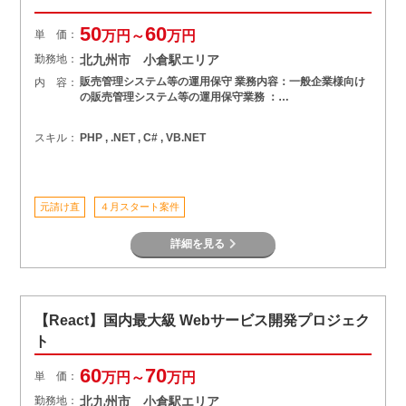
50
60
単 価：
万円～
万円
勤務地：
北九州市 小倉駅エリア
販売管理システム等の運用保守 業務内容：一般企業様向け
内 容：
の販売管理システム等の運用保守業務 ：…
スキル：
PHP , .NET , C# , VB.NET
元請け直
４月スタート案件
詳細を見る
【React】国内最大級 Webサービス開発プロジェク
ト
60
70
単 価：
万円～
万円
勤務地：
北九州市 小倉駅エリア