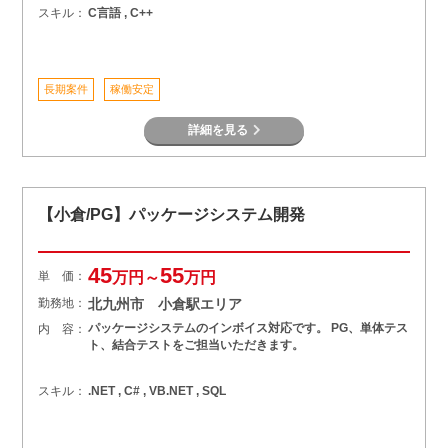
スキル：
C言語 , C++
長期案件
稼働安定
詳細を見る
【小倉/PG】パッケージシステム開発
45
55
単 価：
万円～
万円
勤務地：
北九州市 小倉駅エリア
パッケージシステムのインボイス対応です。 PG、単体テス
内 容：
ト、結合テストをご担当いただきます。
スキル：
.NET , C# , VB.NET , SQL