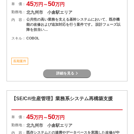
45
50
単 価：
万円～
万円
勤務地：
北九州市 小倉駅エリア
公共性の高い業務を支える基幹システムにおいて、既存機
内 容：
能の改修および追加対応を行う案件です。 設計フェーズ以
降を担当い…
スキル：
COBOL
長期案件
詳細を見る
【SE/C#/生産管理】業務系システム再構築支援
45
50
単 価：
万円～
万円
勤務地：
北九州市 小倉駅エリア
既存システムとの連携やデータベースを意識した改修が中
内 容：