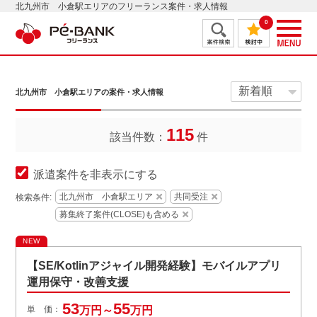
北九州市 小倉駅エリアのフリーランス案件・求人情報
0
北九州市 小倉駅エリアの案件・求人情報
115
該当件数：
件
派遣案件を非表示にする
北九州市 小倉駅エリア
共同受注
検索条件:
募集終了案件(CLOSE)も含める
NEW
【SE/Kotlinアジャイル開発経験】モバイルアプリ
運用保守・改善支援
53
55
単 価：
万円～
万円