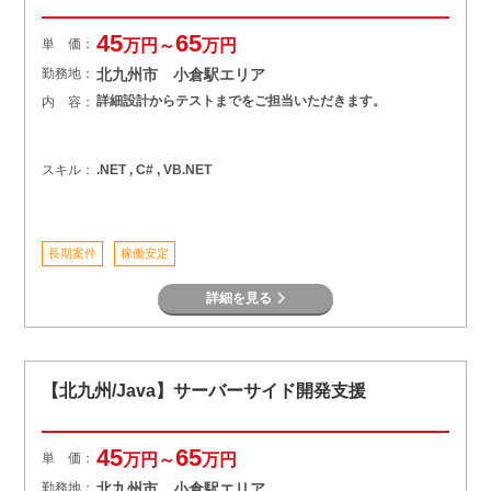
45
65
単 価：
万円～
万円
勤務地：
北九州市 小倉駅エリア
詳細設計からテストまでをご担当いただきます。
内 容：
スキル：
.NET , C# , VB.NET
長期案件
稼働安定
詳細を見る
【北九州/Java】サーバーサイド開発支援
45
65
単 価：
万円～
万円
勤務地：
北九州市 小倉駅エリア