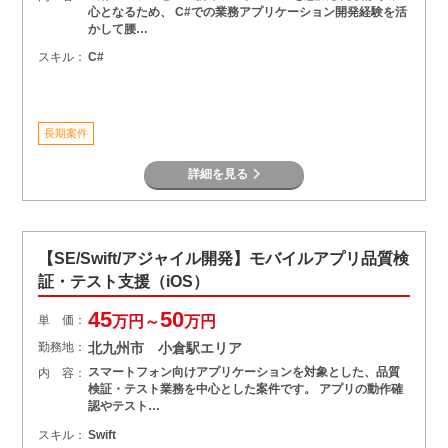
心となるため、 C#での業務アプリケーション開発経験を活
かして腰…
スキル：
C#
長期案件
詳細を見る
【SE/Swift/アジャイル開発】モバイルアプリ品質検
証・テスト支援（iOS）
45
50
単 価：
万円～
万円
勤務地：
北九州市 小倉駅エリア
スマートフォン向けアプリケーションを対象とした、品質
内 容：
検証・テスト業務を中心とした案件です。 アプリの動作確
認やテスト…
スキル：
Swift