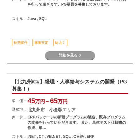
を行って頂きます。PG要員を募集しております。
スキル：
Java , SQL
長期案件
稼働安定
駅近く
詳細を見る
【北九州/C#】経理・人事給与システムの開発（PG
募集！）
45
65
単 価：
万円～
万円
勤務地：
北九州市 小倉駅エリア
ERPパッケージの新規プログラムの製造、既存プログラム
内 容：
の改修を行っていただきます。 また、単体テスト仕様書の
作成、単…
スキル：
.NET , C# , VB.NET , SQL , C言語 , ERP