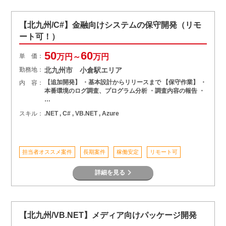
【北九州/C#】金融向けシステムの保守開発（リモ
ート可！）
50
60
単 価：
万円～
万円
勤務地：
北九州市 小倉駅エリア
【追加開発】 ・基本設計からリリースまで 【保守作業】 ・
内 容：
本番環境のログ調査、プログラム分析 ・調査内容の報告 ・
…
スキル：
.NET , C# , VB.NET , Azure
担当者オススメ案件
長期案件
稼働安定
リモート可
詳細を見る
【北九州/VB.NET】メディア向けパッケージ開発