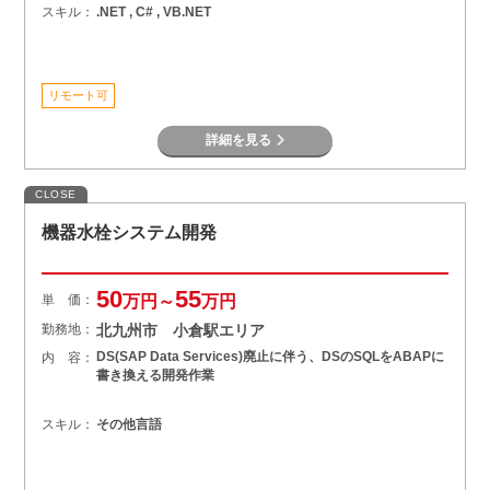
スキル：
.NET , C# , VB.NET
リモート可
詳細を見る
CLOSE
機器水栓システム開発
50
55
単 価：
万円～
万円
勤務地：
北九州市 小倉駅エリア
DS(SAP Data Services)廃止に伴う、DSのSQLをABAPに
内 容：
書き換える開発作業
スキル：
その他言語