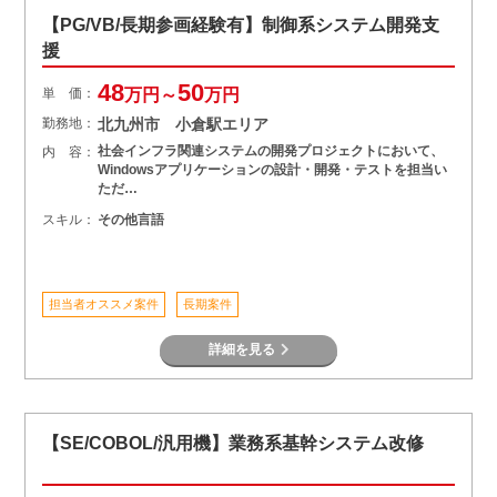
【PG/VB/長期参画経験有】制御系システム開発支
援
48
50
単 価：
万円～
万円
勤務地：
北九州市 小倉駅エリア
社会インフラ関連システムの開発プロジェクトにおいて、
内 容：
Windowsアプリケーションの設計・開発・テストを担当い
ただ…
スキル：
その他言語
担当者オススメ案件
長期案件
詳細を見る
【SE/COBOL/汎用機】業務系基幹システム改修