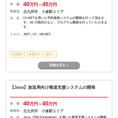
40
45
単 価：
万円～
万円
勤務地：
北九州市 小倉駅エリア
C#.NETを用いた予約発券システムの開発を行って頂きま
内 容：
す。SE の指示のもと、プログラム製造を行っていただきま
す。
スキル：
.NET , C# , VB.NET
長期案件
稼働安定
駅近く
詳細を見る
【Java】放送局向け報道支援システムの開発
40
45
単 価：
万円～
万円
勤務地：
北九州市 小倉駅エリア
Java（FW:Springboot）を用いた報道支援システムの開発
内 容：