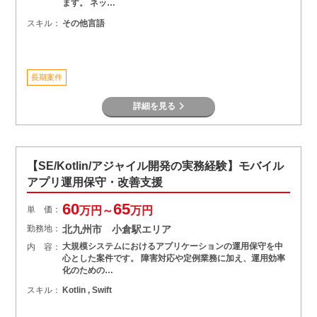
ます。 ネッ…
スキル：
その他言語
長期案件
詳細を見る
【SE/Kotlin/アジャイル開発の実務経験】モバイル
アプリ運用保守・改善支援
60
65
単 価：
万円～
万円
勤務地：
北九州市 小倉駅エリア
大規模システムにおけるアプリケーションの運用保守を中
内 容：
心とした案件です。 障害対応や定例業務に加え、運用効率
化のための…
スキル：
Kotlin , Swift