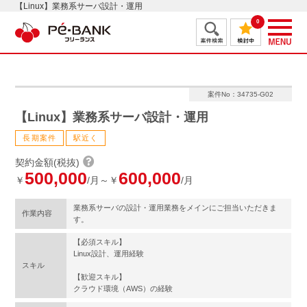
【Linux】業務系サーバ設計・運用
0
案件No：34735-G02
【Linux】業務系サーバ設計・運用
長期案件
駅近く
契約金額(税抜)
500,000
600,000
￥
/月～￥
/月
業務系サーバの設計・運用業務をメインにご担当いただきま
作業内容
す。
【必須スキル】
Linux設計、運用経験
スキル
【歓迎スキル】
クラウド環境（AWS）の経験