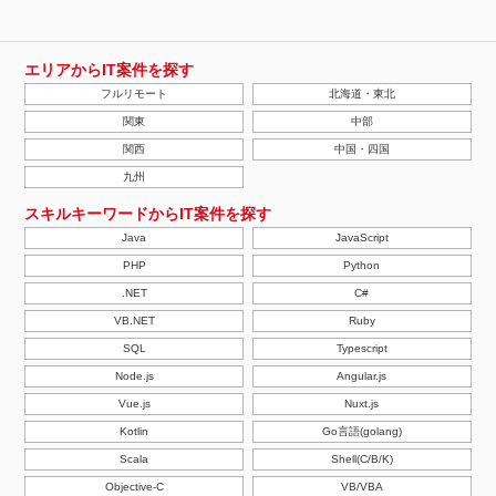
エリアからIT案件を探す
フルリモート
北海道・東北
関東
中部
関西
中国・四国
九州
スキルキーワードからIT案件を探す
Java
JavaScript
PHP
Python
.NET
C#
VB.NET
Ruby
SQL
Typescript
Node.js
Angular.js
Vue.js
Nuxt.js
Kotlin
Go言語(golang)
Scala
Shell(C/B/K)
Objective-C
VB/VBA