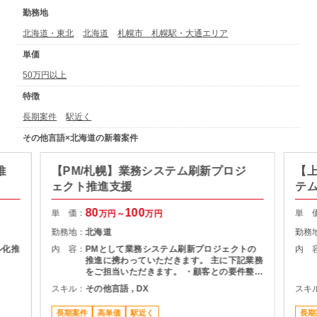
勤務地
北海道・東北
北海道
札幌市 札幌駅・大通エリア
単価
50万円以上
特徴
長期案件
駅近く
その他言語×北海道の新着案件
推
【PM/札幌】業務システム刷新プロジ
【上
ェクト推進支援
テ
80
100
単 価：
単 
万円～
万円
勤務地：
北海道
勤務
ル化推
内 容：
PMとして業務システム刷新プロジェクトの
内 
推進に携わっていただきます。 主に下記業務
をご担当いただきます。 ・顧客との要件整
理・課題整理 ・プロジェクト計画の策定およ
スキル：
その他言語 , DX
スキ
び進捗管理 ・開発チームとの調整およびマネ
ジメント ・品質、課題、リスク管理 ・関係
長期案件
高単価
駅近く
長期