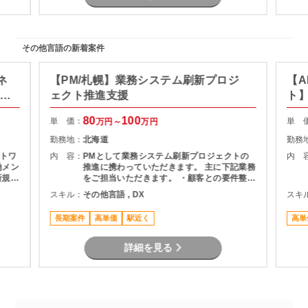
その他言語の新着案件
ネ
【PM/札幌】業務システム刷新プロジ
【A
ト推
ェクト推進支援
ト
80
100
単 価：
単 
万円～
万円
勤務地：
北海道
勤務
トワ
内 容：
PMとして業務システム刷新プロジェクトの
内 
働メン
推進に携わっていただきます。 主に下記業務
新規基
をご担当いただきます。 ・顧客との要件整
フェ
理・課題整理 ・プロジェクト計画の策定およ
スキル：
その他言語 , DX
スキ
、移行
び進捗管理 ・開発チームとの調整およびマネ
に推
ジメント ・品質、課題、リスク管理 ・関係
長期案件
高単価
駅近く
高単
者向け資料作成および各種報告 ・要件定義か
らリリースまでの推進支援
詳細を見る