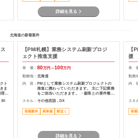
者向け資料作成および各種報告 ・要件定義か
らリリースまでの推進支援
詳細を見る
北海道の新着案件
シス
【PM/札幌】業務システム刷新プロジ
【P
ェクト推進支援
援
80
100
単 価：
単 
万円～
万円
勤務地：
北海道
勤務
クト
内 容：
PMとして業務システム刷新プロジェクトの
内 
きま
推進に携わっていただきます。 主に下記業務
整理
をご担当いただきます。 ・顧客との要件整
・詳細
理・課題整理 ・プロジェクト計画の策定およ
 BI
スキル：
その他言語 , DX
スキ
よび進
び進捗管理 ・開発チームとの調整およびマネ
ドキュ
ジメント ・品質、課題、リスク管理 ・関係
長期案件
高単価
駅近く
長期
者向け資料作成および各種報告 ・要件定義か
らリリースまでの推進支援
詳細を見る