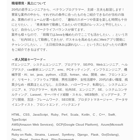
職場環境・風土について
20代の若手エンジニアから、ベテランプログラマー、主婦・主夫も歓迎します！
豊富な案件の中から、それぞれの条件に合ったものをご紹介できるのが当社の強
み。業務のボリュームが選べるので、「趣味のスポーツや音楽を楽しむ時間も十分
にとりたい。」「将来海外で勤務してみたいので英語のレッスンと平行したい。」
など、自分らしいワークライフバランスが保てます。
案件も様々なので、「前職ではJavaを極めたのでここでも活かしたい。」という方
も、「社内SEとして勤務してきたが、ITスキルを高めるためにWebアプリ開発に
チャレンジしたい。」「土日祝日休みは譲れない…」という方にもぴったりの案件
をご紹介できるはずです。
～求人関連キーワード～
ITエンジニア、システムエンジニア、プログラマ、SE/PG、Webエンジニア、ヘル
プデスク、cae解析エンジニア、emc、PCキッティング、インフラエンジニア、機
械学習・AI、iot、java、python、c言語、fortran、vba、開発、sler、フロントエン
ド、リモート、ソフトウェア開発、男性活躍中、女性活躍中、20代の多い職場、残
業少なめ・残業ほとんどなし、土日休み、ハローワーク、転勤なし、システムエン
ジニア、it、プログラマー、社内 SE、社内SE、エンジニア、SE、システムコンサ
ルティング、Laravel、サーバサイド経験・スキル、WEB制作、ビッグデータ、ア
プリ開発、言語・フレームワーク、SEO対策、プロダクトマネージャー、データサ
イエンティスト、フロントエンド、バックエンド
HTML、CSS、JavaScript、Ruby、Perl、Scala、Kotlin、C 、C++、Swift、
TypeScript
AWS(Amazon Web Services)、GCP(Google Cloud Platform)、Azure(Microsoft
Azure)、
Ruby on Rails、Sinatra、Laravel、Symfony、Django、Flask、Go(Golang)、
Gin、Revel、Spring Boot、Play Framework