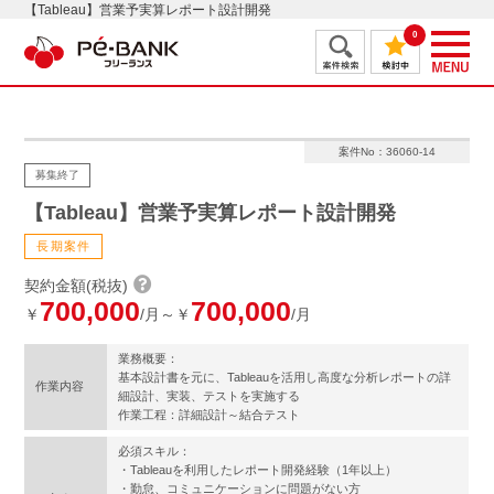
【Tableau】営業予実算レポート設計開発
0
案件No：36060-14
募集終了
【Tableau】営業予実算レポート設計開発
長期案件
契約金額(税抜)
700,000
700,000
￥
/月～￥
/月
業務概要：
基本設計書を元に、Tableauを活用し高度な分析レポートの詳
作業内容
細設計、実装、テストを実施する
作業工程：詳細設計～結合テスト
必須スキル：
・Tableauを利用したレポート開発経験（1年以上）
・勤怠、コミュニケーションに問題がない方