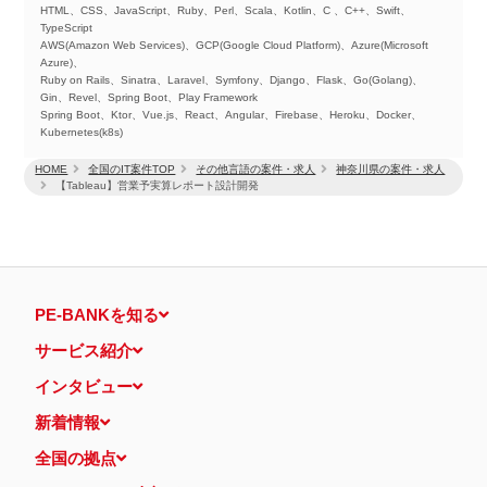
HTML、CSS、JavaScript、Ruby、Perl、Scala、Kotlin、C 、C++、Swift、
TypeScript
AWS(Amazon Web Services)、GCP(Google Cloud Platform)、Azure(Microsoft
Azure)、
Ruby on Rails、Sinatra、Laravel、Symfony、Django、Flask、Go(Golang)、
Gin、Revel、Spring Boot、Play Framework
Spring Boot、Ktor、Vue.js、React、Angular、Firebase、Heroku、Docker、
Kubernetes(k8s)
HOME
全国のIT案件TOP
その他言語の案件・求人
神奈川県の案件・求人
【Tableau】営業予実算レポート設計開発
PE-BANKを知る
サービス紹介
インタビュー
新着情報
全国の拠点