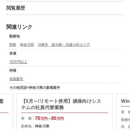
閲覧履歴
関連リンク
勤務地
関東
神奈川県
川崎市 新川崎・武蔵小杉エリア
単価
70万円以上
特徴
長期案件
その他言語×神奈川県の新着案件
盤
【5月～/リモート併用】損保向けシス
Wi
テムの社員代替業務
単 
70
85
単 価：
万円～
万円
勤務
勤務地：
神奈川県
内 