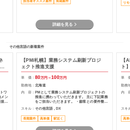
担当者オススメ案件
長期案件
リモ
詳細を見る
その他言語の新着案件
ネ
【PM/札幌】業務システム刷新プロジ
【A
ト推
ェクト推進支援
ト
80
100
単 価：
単 
万円～
万円
勤務地：
北海道
勤務
トワ
内 容：
PMとして業務システム刷新プロジェクトの
内 
働メン
推進に携わっていただきます。 主に下記業務
新規基
をご担当いただきます。 ・顧客との要件整
フェ
理・課題整理 ・プロジェクト計画の策定およ
スキル：
その他言語 , DX
スキ
、移行
び進捗管理 ・開発チームとの調整およびマネ
に推
ジメント ・品質、課題、リスク管理 ・関係
長期案件
高単価
駅近く
高単
者向け資料作成および各種報告 ・要件定義か
らリリースまでの推進支援