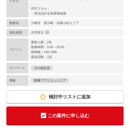
スキル
尚可スキル：
・受注設計生産業務知識
勤務地
川崎市 新川崎・武蔵小杉エリア
契約形態
共同受注
募集人数：2名
勤務時間：9:00～18:00
コメント
精算幅：140-190h
面談回数：1回
キーワード
その他言語
職種
業務アプリエンジニア
検討中リストに追加
この案件に申し込む