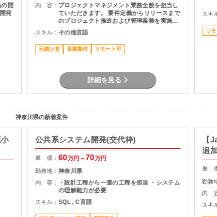
品の開
内 容：
プロジェクトマネジメント業務全般を担当し
e）開発
ていただきます。 要件定義からリリースまで
スキ
のプロジェクト推進および管理業務を実施
動化の
し、ベンダー社員の代替要員として開発パー
リモ
スキル：
その他言語
計・実
トナー会社の作業進捗管理、課題管理、品質
管理、顧客報告を行う。
元請け直
長期案件
リモート可
詳細を見る
神奈川県の新着案件
蔵小
公共系システム開発(交代枠)
【J
追
60
70
単 価：
万円～
万円
単 
勤務地：
神奈川県
勤務
内 容：
・設計工程から一連の工程を担当 ・システム
の理解能力が必要
内 
スキル：
SQL , C言語
スキ