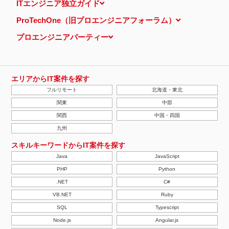
ITエンジニア独立ガイド
ProTechOne（旧プロエンジニアフォーラム）
プロエンジニアパーティー
エリアからIT案件を探す
フルリモート
北海道・東北
関東
中部
関西
中国・四国
九州
スキルキーワードからIT案件を探す
Java
JavaScript
PHP
Python
.NET
C#
VB.NET
Ruby
SQL
Typescript
Node.js
Angular.js