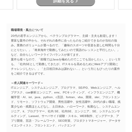
詳細を見る
職場環境・風土について
20代の若手エンジニアから、ベテランプログラマー、主婦・主夫も歓迎します！
豊富な案件の中から、それぞれの条件に合ったものをご紹介できるのが当社の強
み。業務のボリュームが選べるので、「趣味のスポーツや音楽を楽しむ時間も十分
にとりたい。」「将来海外で勤務してみたいので英語のレッスンと平行したい。」
など、自分らしいワークライフバランスが保てます。
案件も様々なので、「前職ではJavaを極めたのでここでも活かしたい。」という方
も、「社内SEとして勤務してきたが、ITスキルを高めるためにWebアプリ開発に
チャレンジしたい。」「土日祝日休みは譲れない…」という方にもぴったりの案件
をご紹介できるはずです。
～求人関連キーワード～
ITエンジニア、システムエンジニア、プログラマ、SE/PG、Webエンジニア、ヘル
プデスク、cae解析エンジニア、emc、PCキッティング、インフラエンジニア、機
械学習・AI、iot、java、python、c言語、fortran、vba、開発、sler、フロントエン
ド、リモート、ソフトウェア開発、男性活躍中、女性活躍中、20代の多い職場、残
業少なめ・残業ほとんどなし、土日休み、ハローワーク、転勤なし、システムエン
ジニア、it、プログラマー、社内 SE、社内SE、エンジニア、SE、システムコンサ
ルティング、Laravel、サーバサイド経験・スキル、WEB制作、ビッグデータ、ア
プリ開発、言語・フレームワーク、SEO対策、プロダクトマネージャー、データサ
イエンティスト、フロントエンド、バックエンド