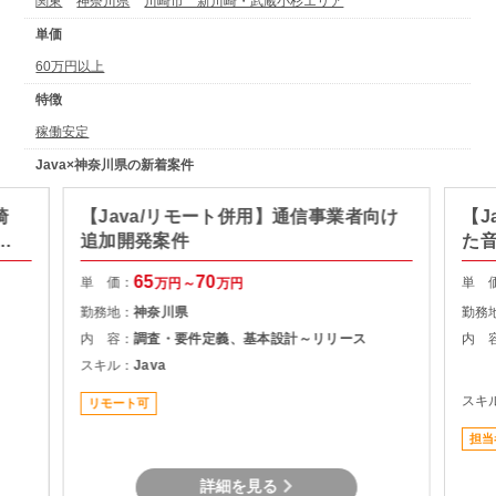
関東
神奈川県
川崎市 新川崎・武蔵小杉エリア
単価
60万円以上
特徴
稼働安定
Java×神奈川県の新着案件
崎
【Java/リモート併用】通信事業者向け
【J
向
追加開発案件
た
65
70
単 価：
単 
万円～
万円
勤務地：
神奈川県
勤務
内 容：
調査・要件定義、基本設計～リリース
内 
スキル：
Java
スキ
リモート可
担当
詳細を見る