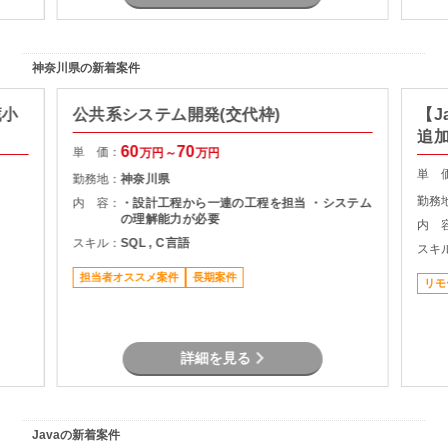
神奈川県の新着案件
蔵小
公共系システム開発(交代枠)
【J
追
60
70
単 価：
万円～
万円
単 
勤務地：
神奈川県
勤務
内 容：
・設計工程から一連の工程を担当 ・システム
の理解能力が必要
内 
スキル：
SQL , C言語
スキ
担当者オススメ案件
長期案件
リモ
詳細を見る
Javaの新着案件