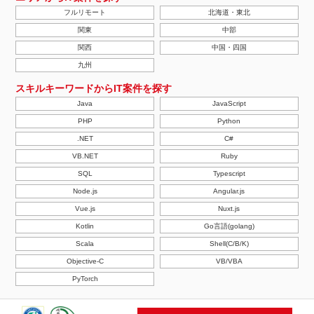
フルリモート
北海道・東北
関東
中部
関西
中国・四国
九州
スキルキーワードからIT案件を探す
Java
JavaScript
PHP
Python
.NET
C#
VB.NET
Ruby
SQL
Typescript
Node.js
Angular.js
Vue.js
Nuxt.js
Kotlin
Go言語(golang)
Scala
Shell(C/B/K)
Objective-C
VB/VBA
PyTorch