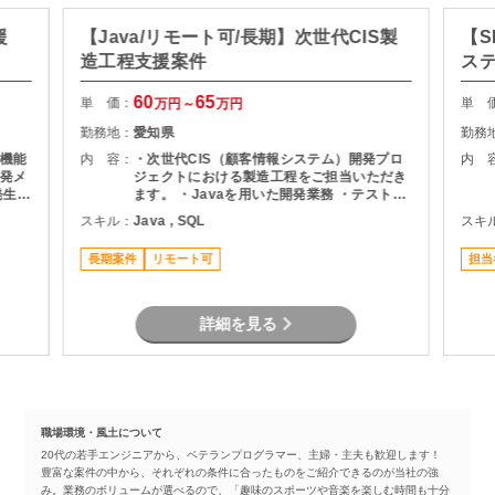
援
【Java/リモート可/長期】次世代CIS製
【S
造工程支援案件
ス
60
65
単 価：
単 
万円～
万円
勤務地：
愛知県
勤務
機能
内 容：
・次世代CIS（顧客情報システム）開発プロ
内 
発メ
ジェクトにおける製造工程をご担当いただき
ます。 ・Javaを用いた開発業務 ・テスト実
ま
施（Junit） ・Oracle環境での開発 ・結合工
スキル：
Java , SQL
スキ
程を中心とした開発支援
長期案件
リモート可
担当
詳細を見る
職場環境・風土について
20代の若手エンジニアから、ベテランプログラマー、主婦・主夫も歓迎します！
豊富な案件の中から、それぞれの条件に合ったものをご紹介できるのが当社の強
み。業務のボリュームが選べるので、「趣味のスポーツや音楽を楽しむ時間も十分