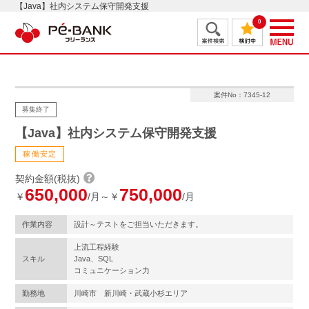
【Java】社内システム保守開発支援
0
案件No：7345-12
募集終了
【Java】社内システム保守開発支援
稼働安定
契約金額(税抜)
650,000
750,000
￥
/月～￥
/月
作業内容
設計～テストをご担当いただきます。
上流工程経験
スキル
Java、SQL
コミュニケーション力
勤務地
川崎市 新川崎・武蔵小杉エリア