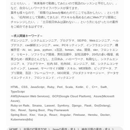
にとりたい。」「将来海外で勤務してみたいので英語のレッスンと平行したい。」
など、自分らしいワークライフバランスが保てます。
案件も様々なので、「前職ではJavaを極めたのでここでも活かしたい。」という方
も、「社内SEとして勤務してきたが、ITスキルを高めるためにWebアプリ開発に
チャレンジしたい。」「土日祝日休みは譲れない…」という方にもぴったりの案件
をご紹介できるはずです。
～求人関連キーワード～
ITエンジニア、システムエンジニア、プログラマ、SE/PG、Webエンジニア、ヘル
プデスク、cae解析エンジニア、emc、PCキッティング、インフラエンジニア、機
械学習・AI、iot、java、python、c言語、fortran、vba、開発、sler、フロントエン
ド、リモート、ソフトウェア開発、男性活躍中、女性活躍中、20代の多い職場、残
業少なめ・残業ほとんどなし、土日休み、ハローワーク、転勤なし、システムエン
ジニア、it、プログラマー、社内 SE、社内SE、エンジニア、SE、システムコンサ
ルティング、Laravel、サーバサイド経験・スキル、WEB制作、ビッグデータ、ア
プリ開発、言語・フレームワーク、SEO対策、プロダクトマネージャー、データサ
イエンティスト、フロントエンド、バックエンド
HTML、CSS、JavaScript、Ruby、Perl、Scala、Kotlin、C 、C++、Swift、
TypeScript
AWS(Amazon Web Services)、GCP(Google Cloud Platform)、Azure(Microsoft
Azure)、
Ruby on Rails、Sinatra、Laravel、Symfony、Django、Flask、Go(Golang)、
Gin、Revel、Spring Boot、Play Framework
Spring Boot、Ktor、Vue.js、React、Angular、Firebase、Heroku、Docker、
Kubernetes(k8s)
HOME
全国のIT案件TOP
Javaの案件・求人
神奈川県の案件・求人