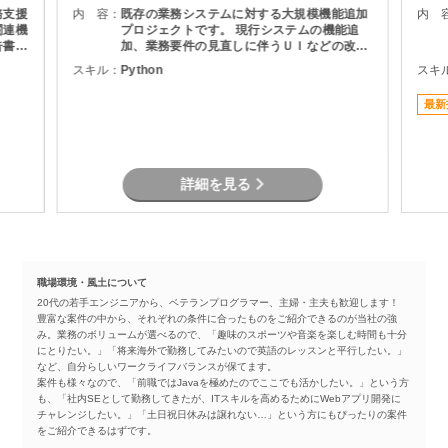
務支援
内 容：
既存の業務システムに対する大規模機能追加
内 
関連機
プロジェクトです。 現行システムの機能追
告書作
加、業務要件の見直しに伴うＵＩなどの改修
r）を
を担当頂きます。
スキル：
Python
スキ
た要件
最新
詳細を見る
職場環境・風土について
20代の若手エンジニアから、ベテランプログラマー、主婦・主夫も歓迎します！
豊富な案件の中から、それぞれの条件に合ったものをご紹介できるのが当社の強
み。業務のボリュームが選べるので、「趣味のスポーツや音楽を楽しむ時間も十分
にとりたい。」「将来海外で勤務してみたいので英語のレッスンと平行したい。」
など、自分らしいワークライフバランスが保てます。
案件も様々なので、「前職ではJavaを極めたのでここでも活かしたい。」という方
も、「社内SEとして勤務してきたが、ITスキルを高めるためにWebアプリ開発に
チャレンジしたい。」「土日祝日休みは譲れない…」という方にもぴったりの案件
をご紹介できるはずです。