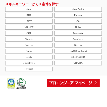
スキルキーワードからIT案件を探す
Java
JavaScript
PHP
Python
.NET
C#
VB.NET
Ruby
SQL
Typescript
Node.js
Angular.js
Vue.js
Nuxt.js
Kotlin
Go言語(golang)
Scala
Shell(C/B/K)
Objective-C
VB/VBA
PyTorch