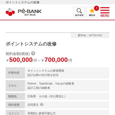
ポイントシステムの改修
0
案件No：44754-H10
ポイントシステムの改修
契約金額(税抜)
500,000
700,000
￥
/月～￥
/月
ポイントシステムの新規開発
作業内容
設計以降の全行程を担当
Python、TypeScript、Vue.jsの経験者
スキル
設計工程の経験者
勤務地
広島県 その他（非公開含む）
契約形態
共同受注
コメント
長期的に参画可能な方