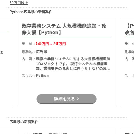
50万円以上
Python×広島県の新着案件
既存業務システム 大規模機能追加・改
【P
修支援【Python】
改
50
70
単 価：
単 
万円～
万円
勤務地：
広島県
勤務
ま
内 容：
既存の業務システムに対する大規模機能追加
内 
プロジェクトです。 現行システムの機能追
加、業務要件の見直しに伴うＵＩなどの改修
を担当頂きます。
スキル：
Python
スキ
詳細を見る
広島県の新着案件