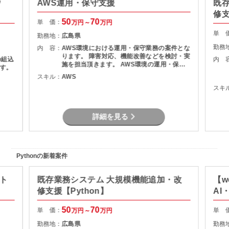
ウ
AWS運用・保守支援
既
修支
50
70
単 価：
万円～
万円
単 
勤務地：
広島県
勤務
内 容：
AWS環境における運用・保守業務の案件とな
ります。 障害対応、機能改善などを検討・実
の組込
内 
施を担当頂きます。 AWS環境の運用・保守
す。
障害調査 マニュアル作成
スキル：
AWS
スキ
詳細を見る
Pythonの新着案件
クト
既存業務システム 大規模機能追加・改
【w
修支援【Python】
AI
50
70
単 価：
単 
万円～
万円
勤務地：
広島県
勤務