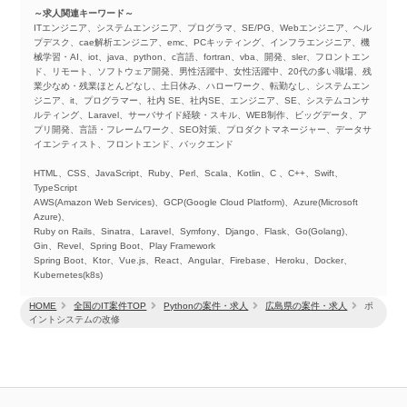
～求人関連キーワード～
ITエンジニア、システムエンジニア、プログラマ、SE/PG、Webエンジニア、ヘル
プデスク、cae解析エンジニア、emc、PCキッティング、インフラエンジニア、機
械学習・AI、iot、java、python、c言語、fortran、vba、開発、sler、フロントエン
ド、リモート、ソフトウェア開発、男性活躍中、女性活躍中、20代の多い職場、残
業少なめ・残業ほとんどなし、土日休み、ハローワーク、転勤なし、システムエン
ジニア、it、プログラマー、社内 SE、社内SE、エンジニア、SE、システムコンサ
ルティング、Laravel、サーバサイド経験・スキル、WEB制作、ビッグデータ、ア
プリ開発、言語・フレームワーク、SEO対策、プロダクトマネージャー、データサ
イエンティスト、フロントエンド、バックエンド
HTML、CSS、JavaScript、Ruby、Perl、Scala、Kotlin、C 、C++、Swift、
TypeScript
AWS(Amazon Web Services)、GCP(Google Cloud Platform)、Azure(Microsoft
Azure)、
Ruby on Rails、Sinatra、Laravel、Symfony、Django、Flask、Go(Golang)、
Gin、Revel、Spring Boot、Play Framework
Spring Boot、Ktor、Vue.js、React、Angular、Firebase、Heroku、Docker、
Kubernetes(k8s)
HOME
全国のIT案件TOP
Pythonの案件・求人
広島県の案件・求人
ポ
イントシステムの改修