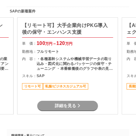
SAPの新着案件
ン
【リモート可】大手企業向けPKG導入
【A
後の保守・エンハンス支援
ェ
100
120
単 価：
単 
万円～
万円
勤務地：
フルリモート
勤務
の業
内 容：
・各種基幹システムや機械学習データの取り
内 
込み・図式化に関わるパッケージの保守・チ
用要件
ューニング ・本番稼働後のグラフや表の見栄
成
え変更、微修正対応 ・メンバーへの知見・技
スキル：
SAP
スキ
者と
術習熟のサポート
リモート可
私服/ビジネスカジュアル可
長期
詳細を見る
職場環境・風土について