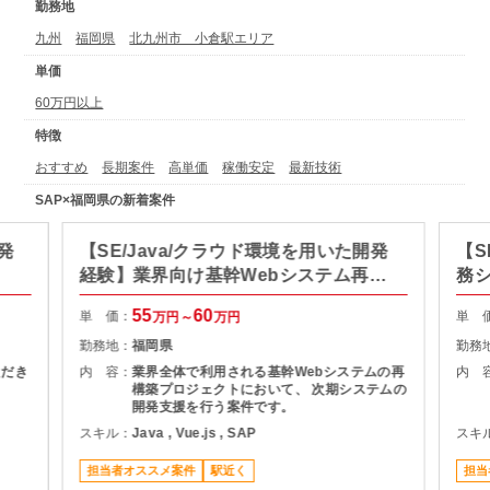
勤務地
九州
福岡県
北九州市 小倉駅エリア
単価
60万円以上
特徴
おすすめ
長期案件
高単価
稼働安定
最新技術
SAP×福岡県の新着案件
発
【SE/Java/クラウド環境を用いた開発
【S
経験】業界向け基幹Webシステム再構
務
築支援
55
60
単 価：
単 
万円～
万円
勤務地：
福岡県
勤務
ただき
内 容：
業界全体で利用される基幹Webシステムの再
内 
構築プロジェクトにおいて、 次期システムの
開発支援を行う案件です。
スキル：
Java , Vue.js , SAP
スキ
担当者オススメ案件
駅近く
担当