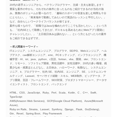
20代の若手エンジニアから、ベテランプログラマー、主婦・主夫も歓迎します！
豊富な案件の中から、それぞれの条件に合ったものをご紹介できるのが当社の強
み。業務のボリュームが選べるので、「趣味のスポーツや音楽を楽しむ時間も十分
にとりたい。」「将来海外で勤務してみたいので英語のレッスンと平行したい。」
など、自分らしいワークライフバランスが保てます。
案件も様々なので、「前職ではJavaを極めたのでここでも活かしたい。」という方
も、「社内SEとして勤務してきたが、ITスキルを高めるためにWebアプリ開発に
チャレンジしたい。」「土日祝日休みは譲れない…」という方にもぴったりの案件
をご紹介できるはずです。
～求人関連キーワード～
ITエンジニア、システムエンジニア、プログラマ、SE/PG、Webエンジニア、ヘル
プデスク、cae解析エンジニア、emc、PCキッティング、インフラエンジニア、機
械学習・AI、iot、java、python、c言語、fortran、vba、開発、sler、フロントエン
ド、リモート、ソフトウェア開発、男性活躍中、女性活躍中、20代の多い職場、残
業少なめ・残業ほとんどなし、土日休み、ハローワーク、転勤なし、システムエン
ジニア、it、プログラマー、社内 SE、社内SE、エンジニア、SE、システムコンサ
ルティング、Laravel、サーバサイド経験・スキル、WEB制作、ビッグデータ、ア
プリ開発、言語・フレームワーク、SEO対策、プロダクトマネージャー、データサ
イエンティスト、フロントエンド、バックエンド
HTML、CSS、JavaScript、Ruby、Perl、Scala、Kotlin、C 、C++、Swift、
TypeScript
AWS(Amazon Web Services)、GCP(Google Cloud Platform)、Azure(Microsoft
Azure)、
Ruby on Rails、Sinatra、Laravel、Symfony、Django、Flask、Go(Golang)、
Gin、Revel、Spring Boot、Play Framework