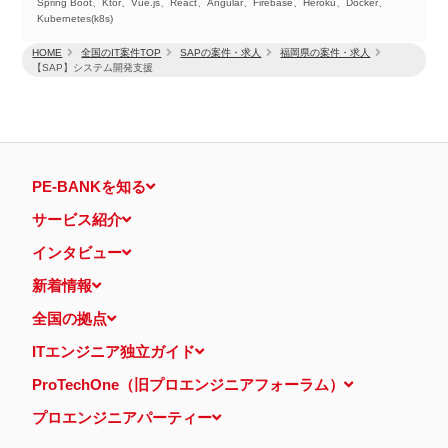
Spring Boot、Ktor、Vue.js、React、Angular、Firebase、Heroku、Docker、
Kubernetes(k8s)
HOME
全国のIT案件TOP
SAPの案件・求人
福岡県の案件・求人
【SAP】システム開発支援
PE-BANKを知る
サービス紹介
インタビュー
新着情報
全国の拠点
ITエンジニア独立ガイド
ProTechOne（旧プロエンジニアフォーラム）
プロエンジニアパーティー