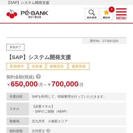
【SAP】システム開発支援
0
案件No：27308-Q04
募集終了
【SAP】システム開発支援
長期案件
高単価
稼働安定
最新技術
契約金額(税抜)
650,000
700,000
￥
/月～￥
/月
作業内容
SAPを利用して、情報整理を行っていただきます。
【必要スキル】
スキル
・SAPのご経験（ABAP）
勤務地
北九州市 小倉駅エリア
契約形態
共同受注