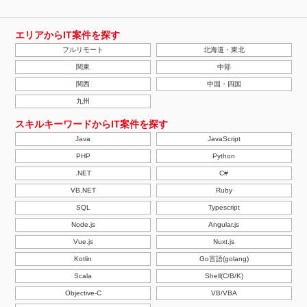
エリアからIT案件を探す
フルリモート
北海道・東北
関東
中部
関西
中国・四国
九州
スキルキーワードからIT案件を探す
Java
JavaScript
PHP
Python
.NET
C#
VB.NET
Ruby
SQL
Typescript
Node.js
Angular.js
Vue.js
Nuxt.js
Kotlin
Go言語(golang)
Scala
Shell(C/B/K)
Objective-C
VB/VBA