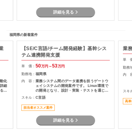
詳細を見る
福岡県の新着案件
業
【SE/C言語/チーム開発経験】基幹シス
業
テム連携開発支援
単 
50
53
単 価：
万円～
万円
勤務
勤務地：
福岡県
内 
動化
内 容：
業務システム間のデータ連携を担うゲートウ
詳細
ェイシステムの開発案件です。 Linux環境で
るこ
の開発となり、設計・実装・テストを通じて
スキ
積み
システムの安定稼働を支える役割を担当いた
スキル：
C言語
とし
だきます。 長期案件のため、腰を据えて開発
高単
に携わりたい方におすすめです。
担当者オススメ案件
詳細を見る