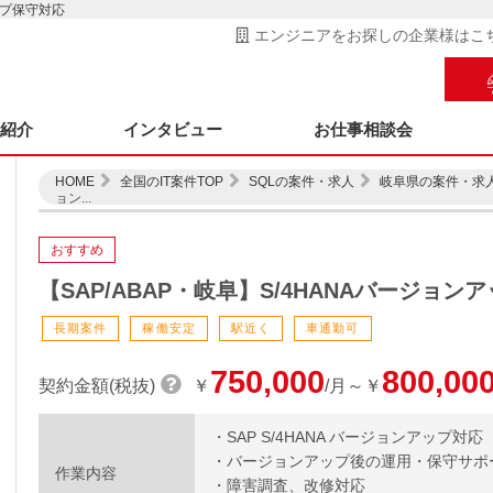
ップ保守対応
エンジニアをお探しの企業様はこ
ス紹介
インタビュー
お仕事相談会
HOME
全国のIT案件TOP
SQLの案件・求人
岐阜県の案件・求
ョン...
おすすめ
【SAP/ABAP・岐阜】S/4HANAバージョン
長期案件
稼働安定
駅近く
車通勤可
750,000
800,00
契約金額(税抜)
￥
/月～￥
・SAP S/4HANA バージョンアップ対応
・バージョンアップ後の運用・保守サポ
作業内容
・障害調査、改修対応