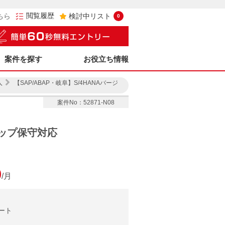
閲覧履歴
ちら
検討中リスト
0
案件を探す
お役立ち情報
人
【SAP/ABAP・岐阜】S/4HANAバージ
案件No：52871-N08
アップ保守対応
0
/月
ート