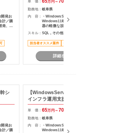
65
70
単 価：
万円～
万円
勤務地：
勤務地：
岐阜県
内 容：
の開発お
内 容：
・WindowsServer（AD）運用 ・
会計／購
Windows11端末サポート ・通信機
スキル：
J
開発、パ
器の軽微な設定作業 ・自治体職員か
要件定義
らの問い合わせ対応
長期案件
スキル：
SQL , その他言語 , Microsoft365
して担当
せ対応
可
担当者オススメ案件
長期案件
駅近く
詳細を見る
基幹シ
【WindowsServer/瑞浪】自治体
【Jav
インフラ運用支援
単 価：
65
70
単 価：
万円～
万円
勤務地：
勤務地：
岐阜県
内 容：
の開発お
内 容：
・WindowsServer（AD）運用 ・
会計／購
Windows11端末サポート ・通信機
スキル：
J