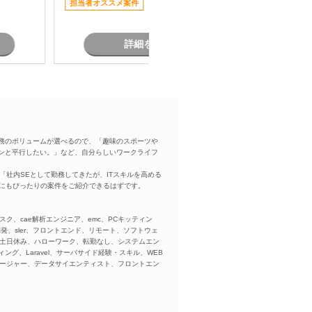
担当者オススメ案件
担当者オ
なっています。 物流システムの経験
がなくても、Javaによる業務系開発
経験を活かして参画可能です。
詳細を見る
務のボリュームが選べるので、「趣味のスポーツや
ンと平行したい。」など、自分らしいワークライフ
「社内SEとして勤務してきたが、ITスキルを高める
方にもぴったりの案件をご紹介できるはずです。
スク、cae解析エンジニア、emc、PCキッティン
ba、開発、sler、フロントエンド、リモート、ソフトウェ
、土日休み、ハローワーク、転勤なし、システムエン
ング、Laravel、サーバサイド経験・スキル、WEB
ネージャー、データサイエンティスト、フロントエン
)、