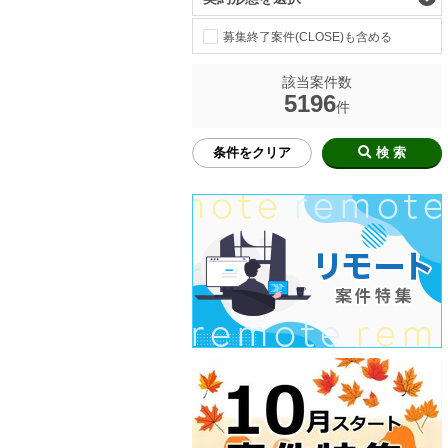
募集終了案件(CLOSE)も含める
該当案件数
5196
件
条件をクリア
検 索