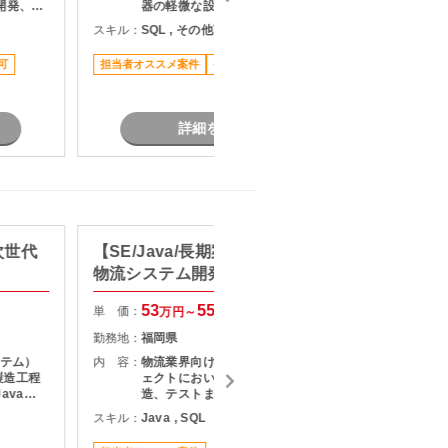
開発、パ
器の軽微な設定作業 ・自治体職員か
要件定義
らの問い合わせ対応
長期案件
スキル：
SQL , その他言語 , Microsoft365
して担当
せ対応
可
担当者オススメ案件
長期案件
駅近く
詳細を見る
次世代
【SE/Java/長期案件参画経験】
【SE/
物流システム開発支援
発経験
守・運
53
55
単 価：
単 価：
万円～
万円
勤務地：
福岡県
勤務地：
ステム）
内 容：
物流業界向けシステムの開発プロジ
内 容：
製造工程
ェクトにおいて、詳細設計から製
avaを
造、テストまでをご担当いただく案
た
施
件です。 既存システムの機能追加や
スキル：
Java , SQL
スキル：
J
の開発 ・
改修を中心に対応いただき、長期的
支援
にプロジェクトへ参画できる環境と
い