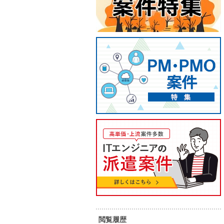
【WindowsServer/瑞浪】自治体
自治体
インフラ運用支援
単 価：
閲覧履歴