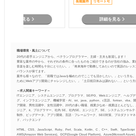
駅近く
長期案件
リモート可
び改善対応 ・業務改善に向けたデー
タ活用提案
詳細を見る
詳細を見る
職場環境・風土について
20代の若手エンジニアから、ベテランプログラマー、主婦・主夫も歓迎します！
豊富な案件の中から、それぞれの条件に合ったものをご紹介できるのが当社の強み。業
音楽を楽しむ時間も十分にとりたい。」「将来海外で勤務してみたいので英語のレッス
バランスが保てます。
案件も様々なので、「前職ではJavaを極めたのでここでも活かしたい。」という方も、
ためにWebアプリ開発にチャレンジしたい。」「土日祝日休みは譲れない…」という
～求人関連キーワード～
ITエンジニア、システムエンジニア、プログラマ、SE/PG、Webエンジニア、ヘルプデ
グ、インフラエンジニア、機械学習・AI、iot、java、python、c言語、fortran、v
ア開発、男性活躍中、女性活躍中、20代の多い職場、残業少なめ・残業ほとんどなし
ジニア、it、プログラマー、社内 SE、社内SE、エンジニア、SE、システムコンサルティ
制作、ビッグデータ、アプリ開発、言語・フレームワーク、SEO対策、プロダクトマ
ド、バックエンド
HTML、CSS、JavaScript、Ruby、Perl、Scala、Kotlin、C 、C++、Swift、TypeScript
AWS(Amazon Web Services)、GCP(Google Cloud Platform)、Azure(Microsoft Azure