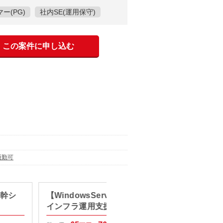
ー(PG)
社内SE(運用保守)
この案件に申し込む
通勤可
基幹シ
【WindowsServer/瑞浪】自治体
【Jav
インフラ運用支援
単 価：