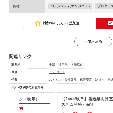
職種
SE(システムエンジニア)
プログラマ
検討中リストに追加
一覧へ戻る
関連リンク
勤務地
中部
岐阜県
各務原市
単価
70万円以上
特徴
おすすめ
長期案件
稼働安定
駅近く
車
SQL×岐阜県の新着案件
ヘルプデスク（岐阜）
【Java/岐阜】製造業向け
ステム開発・保守
60
65
万円～
万円