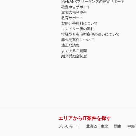
Pe-BANKフリーランスの充実サポート
確定申告サポート
充実の福利厚生
教育サポート
契約と手数料について
エントリー後の流れ
常駐型と在宅型案件の違いについて
非公開案件について
適正な請負
よくあるご質問
紹介奨励金制度
エリアからIT案件を探す
フルリモート
北海道・東北
関東
中部