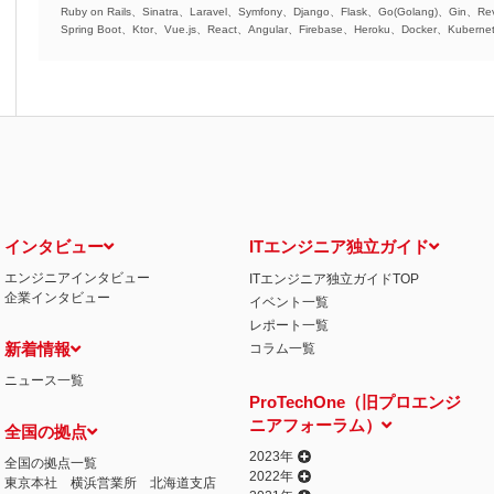
Ruby on Rails、Sinatra、Laravel、Symfony、Django、Flask、Go(Golang)、Gin、Rev
Spring Boot、Ktor、Vue.js、React、Angular、Firebase、Heroku、Docker、Kubernet
インタビュー
ITエンジニア独立ガイド
エンジニアインタビュー
ITエンジニア独立ガイドTOP
企業インタビュー
イベント一覧
レポート一覧
新着情報
コラム一覧
ニュース一覧
ProTechOne（旧プロエンジ
ニアフォーラム）
全国の拠点
2023年
全国の拠点一覧
2022年
東京本社
横浜営業所
北海道支店