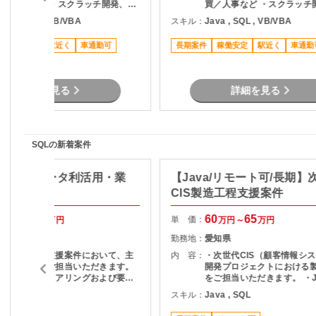
買／人事など ・スクラッチ開発、パ
買／人事など ・スクラッチ
ッケージアドオン対応・ ・要件定義
ッケージアドオン対応・ ・
ava , SQL , VB/VBA
スキル：
Java , SQL , VB/VBA
～開発、検証工程まで一貫して担当
～開発、検証工程まで一貫
・ユーザーからの問い合わせ対応
・ユーザーからの問い合わ
稼働安定
駅近く
車通勤可
長期案件
稼働安定
駅近く
車通勤
詳細を見る
詳細を見る
SQLの新着案件
L/札幌】データ利活用・業
【Java/リモート可/長期】
支援
CIS製造工程支援案件
60
70
60
65
単 価：
万円～
万円
万円～
万円
北海道
勤務地：
愛知県
データ利活用支援案件において、主
内 容：
・次世代CIS（顧客情報シ
に下記業務をご担当いただきます。
開発プロジェクトにおける
・顧客要望のヒアリングおよび要件
をご担当いただきます。 ・J
整理 ・データ抽出・加工・集計対応
用いた開発業務 ・テスト実
QL , DX , BI
スキル：
Java , SQL
・BIツールを用いたレポート作成・
（Junit） ・Oracle環境で
運用支援 ・ダッシュボード構築およ
結合工程を中心とした開発