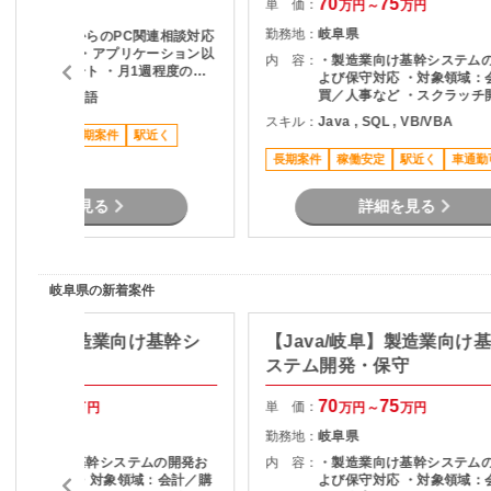
70
75
単 価：
万円～
万円
岐阜県
勤務地：
岐阜県
・自治体職員からのPC関連相談対応
(Windows11) ・アプリケーション以
内 容：
・製造業向け基幹システム
外の端末サポート ・月1週程度の早
よび保守対応 ・対象領域：
出勤務あり ・常駐先メンバーと連携
買／人事など ・スクラッチ
SQL , その他言語
し問題解決を推進
ッケージアドオン対応・ ・
スキル：
Java , SQL , VB/VBA
～開発、検証工程まで一貫
ススメ案件
長期案件
駅近く
・ユーザーからの問い合わ
長期案件
稼働安定
駅近く
車通勤
詳細を見る
詳細を見る
岐阜県の新着案件
a/岐阜】製造業向け基幹シ
【Java/岐阜】製造業向け
開発・保守
ステム開発・保守
70
75
70
75
単 価：
万円～
万円
万円～
万円
岐阜県
勤務地：
岐阜県
・製造業向け基幹システムの開発お
内 容：
・製造業向け基幹システム
よび保守対応 ・対象領域：会計／購
よび保守対応 ・対象領域：