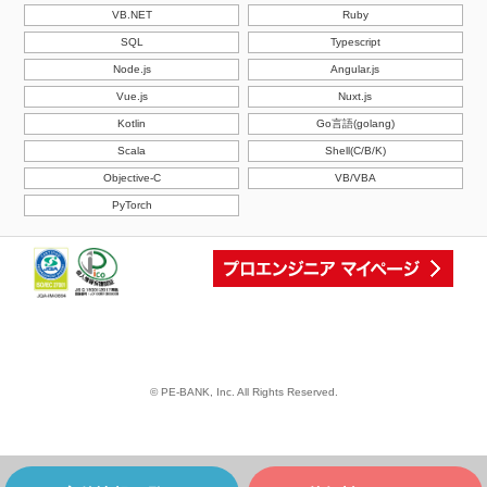
VB.NET
Ruby
SQL
Typescript
Node.js
Angular.js
Vue.js
Nuxt.js
Kotlin
Go言語(golang)
Scala
Shell(C/B/K)
Objective-C
VB/VBA
PyTorch
© PE-BANK, Inc. All Rights Reserved.