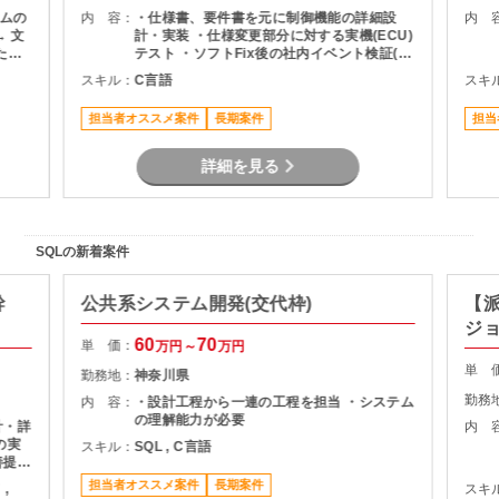
ムの
内 容：
・仕様書、要件書を元に制御機能の詳細設
内 
 文
計・実装 ・仕様変更部分に対する実機(ECU)
たプ
テスト ・ソフトFix後の社内イベント検証(ハ
クの調
ード/ソフト)
スキル：
C言語
スキ
ミュニ
担当者オススメ案件
長期案件
担当
詳細を見る
SQLの新着案件
幹
公共系システム開発(交代枠)
【派
ジ
60
70
単 価：
万円～
万円
単 
勤務地：
神奈川県
勤務
内 容：
・設計工程から一連の工程を担当 ・システム
の理解能力が必要
計・詳
内 
の実
スキル：
SQL , C言語
善提案
担当者オススメ案件
長期案件
 ,
スキ