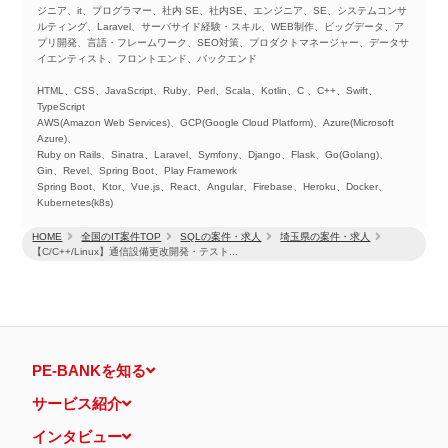
ジニア、it、プログラマー、社内 SE、社内SE、エンジニア、SE、システムコンサ
ルティング、Laravel、サーバサイド経験・スキル、WEB制作、ビッグデータ、ア
プリ開発、言語・フレームワーク、SEO対策、プロダクトマネージャー、データサ
イエンティスト、フロントエンド、バックエンド
HTML、CSS、JavaScript、Ruby、Perl、Scala、Kotlin、C 、C++、Swift、
TypeScript
AWS(Amazon Web Services)、GCP(Google Cloud Platform)、Azure(Microsoft
Azure)、
Ruby on Rails、Sinatra、Laravel、Symfony、Django、Flask、Go(Golang)、
Gin、Revel、Spring Boot、Play Framework
Spring Boot、Ktor、Vue.js、React、Angular、Firebase、Heroku、Docker、
Kubernetes(k8s)
HOME
全国のIT案件TOP
SQLの案件・求人
埼玉県の案件・求人
【C/C++/Linux】通信設備更改開発・テスト...
PE-BANKを知る
サービス紹介
インタビュー