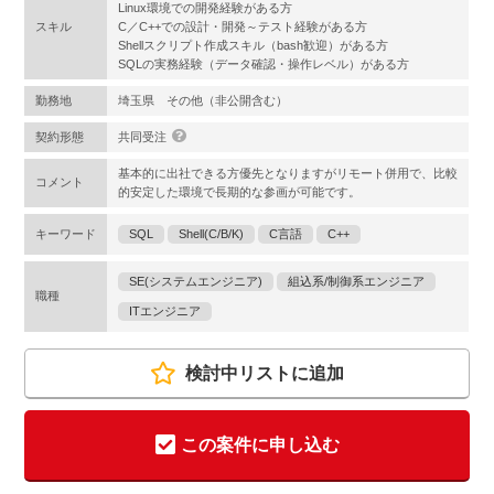
Linux環境での開発経験がある方
スキル
C／C++での設計・開発～テスト経験がある方
Shellスクリプト作成スキル（bash歓迎）がある方
SQLの実務経験（データ確認・操作レベル）がある方
勤務地
埼玉県 その他（非公開含む）
契約形態
共同受注
基本的に出社できる方優先となりますがリモート併用で、比較
コメント
的安定した環境で長期的な参画が可能です。
キーワード
SQL
Shell(C/B/K)
C言語
C++
SE(システムエンジニア)
組込系/制御系エンジニア
職種
ITエンジニア
検討中リストに追加
この案件に申し込む