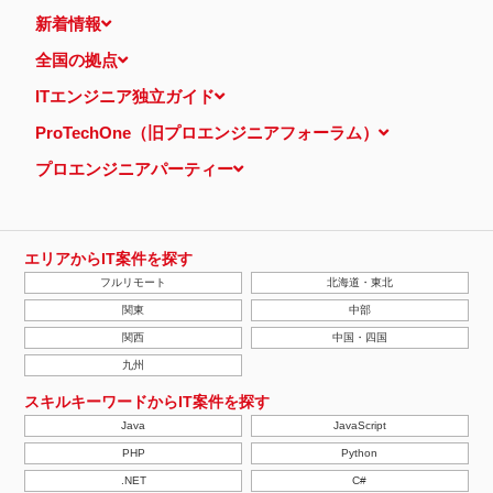
新着情報
全国の拠点
ITエンジニア独立ガイド
ProTechOne（旧プロエンジニアフォーラム）
プロエンジニアパーティー
エリアからIT案件を探す
フルリモート
北海道・東北
関東
中部
関西
中国・四国
九州
スキルキーワードからIT案件を探す
Java
JavaScript
PHP
Python
.NET
C#