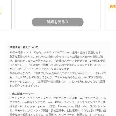
長期
詳細を見る
職場環境・風土について
20代の若手エンジニアから、ベテランプログラマー、主婦・主夫も歓迎します！
豊富な案件の中から、それぞれの条件に合ったものをご紹介できるのが当社の強
み。業務のボリュームが選べるので、「趣味のスポーツや音楽を楽しむ時間も十分
にとりたい。」「将来海外で勤務してみたいので英語のレッスンと平行したい。」
など、自分らしいワークライフバランスが保てます。
案件も様々なので、「前職ではJavaを極めたのでここでも活かしたい。」という方
も、「社内SEとして勤務してきたが、ITスキルを高めるためにWebアプリ開発に
チャレンジしたい。」「土日祝日休みは譲れない…」という方にもぴったりの案件
をご紹介できるはずです。
～求人関連キーワード～
ITエンジニア、システムエンジニア、プログラマ、SE/PG、Webエンジニア、ヘル
プデスク、cae解析エンジニア、emc、PCキッティング、インフラエンジニア、機
械学習・AI、iot、java、python、c言語、fortran、vba、開発、sler、フロントエン
ド、リモート、ソフトウェア開発、男性活躍中、女性活躍中、20代の多い職場、残
業少なめ・残業ほとんどなし、土日休み、ハローワーク、転勤なし、システムエン