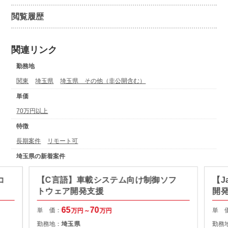
閲覧履歴
関連リンク
勤務地
関東
埼玉県
埼玉県 その他（非公開含む）
単価
70万円以上
特徴
長期案件
リモート可
埼玉県の新着案件
コ
【C言語】車載システム向け制御ソフ
【J
トウェア開発支援
開
65
70
単 価：
単 
万円～
万円
勤務地：
埼玉県
勤務