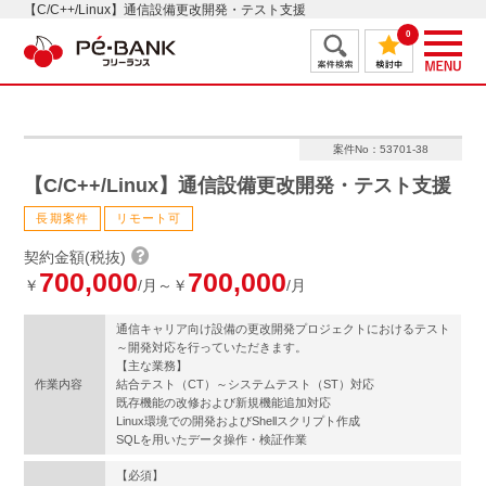
【C/C++/Linux】通信設備更改開発・テスト支援
0
案件No：53701-38
【C/C++/Linux】通信設備更改開発・テスト支援
長期案件
リモート可
契約金額(税抜)
700,000
700,000
￥
/月～￥
/月
通信キャリア向け設備の更改開発プロジェクトにおけるテスト
～開発対応を行っていただきます。
【主な業務】
作業内容
結合テスト（CT）～システムテスト（ST）対応
既存機能の改修および新規機能追加対応
Linux環境での開発およびShellスクリプト作成
SQLを用いたデータ操作・検証作業
【必須】