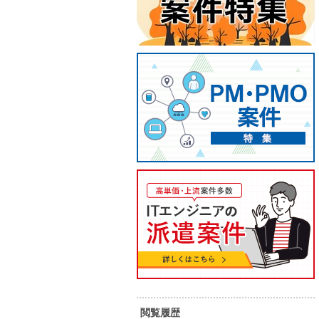
【React/AWS/常駐】AI活用フロ
【Jav
ントエンド開発支援
修・長
閲覧履歴