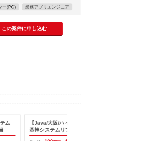
ー(PG)
業務アプリエンジニア
この案件に申し込む
ステム
【Java/大阪/ハイブリッド勤務】
【Ja
当
基幹システムリプレイス案件
守開発