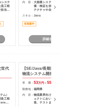
bシステ
内 容：
大規模システム移行における技術評
内 容：
上流工程
価・検証を担当します。 移行アーキ
ご担当い
テクチャや自動変換コードの妥当性
を評価するとともに、AI活用に向け
スキル：
Java
スキル：
J
現行シス
たPoC実施および技術課題の解決支
・基本設
援を行っていただきます。
く
長期案件
長期案件
出および
ル管理・
・調整業
詳細を見る
次世代
【SE/Java/長期案件参画経験】
【SE/
物流システム開発支援
発経験
守・運
53
55
単 価：
単 価：
万円～
万円
勤務地：
福岡県
勤務地：
ステム）
内 容：
物流業界向けシステムの開発プロジ
内 容：
製造工程
ェクトにおいて、詳細設計から製
avaを
造、テストまでをご担当いただく案
た
施
件です。 既存システムの機能追加や