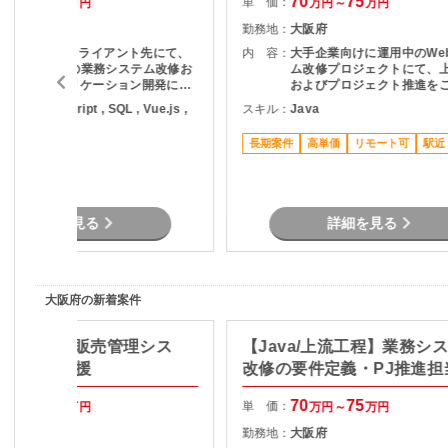
65
70
70
75
単 価：
万円～
万円
万円～
万円
大阪府
勤務地：
大阪府
大阪エリアのクライアント先にて、
内 容：
大手企業向けに運用中のWe
Springベースの業務システム改修お
ム改修プロジェクトにて、
よびWebアプリケーション開発に参
およびプロジェクト推進を
画いただきます。バックエンドは
ただきます。 主な業務 ・利用部門と
ava , JavaScript , SQL , Vue.js ,
スキル：
Java
Spring Bootを中心に、フロントエ
の要件整理・ヒアリング ・
pring Boot
ンドはVue.jsを用いたモダンな構成
テムの仕様調査・影響分析 
長期案件
高単価
リモート可
駅近
となっており、設計以降の工程を一
計書の作成 ・開発工数の算
貫して担当します。既存システムの
提案資料作成 ・スケジュー
改修がメインのため、安定した環境
課題管理 ・関係者との折衝
で腰を据えて開発に取り組める案件
務 プロジェクト推進支援
です。
詳細を見る
詳細を見る
大阪府の新着案件
NET/大阪】販売管理シス
【Java/上流工程】業務シ
保守開発支援
改修の要件定義・PJ推進担
60
65
70
75
単 価：
万円～
万円
万円～
万円
大阪府
勤務地：
大阪府