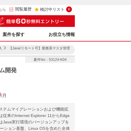
閲覧履歴
ちら
検討中リスト
0
案件を探す
お役立ち情報
人
【Java/リモート可】業務系マスタ管理
案件No：53124-K04
テム開発
0
/月
ステムマイグレーションおよび機能拡
ternet Explorer 11からEdge
Java実行環境のバージョンアップを
ケーション基盤、Linux OSを含めた全体