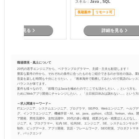
ava , .NET
スキル：
Java , SQL
題を整理し、機能追加を実現しま
（Junit） ・Oracle環境で
す。
結合工程を中心とした開発
長期案件
リモート可
詳細を見る
詳細を見る
職場環境・風土について
20代の若手エンジニアから、ベテランプログラマー、主婦・主夫も歓迎します！
豊富な案件の中から、それぞれの条件に合ったものをご紹介できるのが当社の強み。業
音楽を楽しむ時間も十分にとりたい。」「将来海外で勤務してみたいので英語のレッス
バランスが保てます。
案件も様々なので、「前職ではJavaを極めたのでここでも活かしたい。」という方も、
ためにWebアプリ開発にチャレンジしたい。」「土日祝日休みは譲れない…」という
～求人関連キーワード～
ITエンジニア、システムエンジニア、プログラマ、SE/PG、Webエンジニア、ヘルプデ
グ、インフラエンジニア、機械学習・AI、iot、java、python、c言語、fortran、v
ア開発、男性活躍中、女性活躍中、20代の多い職場、残業少なめ・残業ほとんどなし
ジニア、it、プログラマー、社内 SE、社内SE、エンジニア、SE、システムコンサルティ
制作、ビッグデータ、アプリ開発、言語・フレームワーク、SEO対策、プロダクトマ
ド、バックエンド