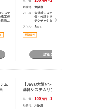
100
130
単 価：
単 価：
万円～
万円
勤務地：
大阪府
勤務地：
bシステ
内 容：
大規模システム移行における技術評
内 容：
上流工程
価・検証を担当します。 移行アーキ
ご担当い
テクチャや自動変換コードの妥当性
を評価するとともに、AI活用に向け
スキル：
Java
スキル：
J
現行シス
たPoC実施および技術課題の解決支
・基本設
援を行っていただきます。
く
長期案件
長期案件
出および
ル管理・
・調整業
詳細を見る
ステム
【Java/大阪/ハイブリッド勤務】
【Ja
当
基幹システムリプレイス案件
守開発
100
130
単 価：
単 価：
万円～
万円
勤務地：
大阪府
勤務地：