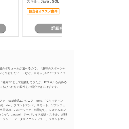
スキル：
Java , SQL
スキル：
J
の開発 ・
改修を中心に対応いただき、長期的
支援
にプロジェクトへ参画できる環境と
い
担当者オススメ案件
担当者オ
なっています。 物流システムの経験
がなくても、Javaによる業務系開発
経験を活かして参画可能です。
詳細を見る
務のボリュームが選べるので、「趣味のスポーツや
ンと平行したい。」など、自分らしいワークライフ
「社内SEとして勤務してきたが、ITスキルを高める
方にもぴったりの案件をご紹介できるはずです。
スク、cae解析エンジニア、emc、PCキッティン
ba、開発、sler、フロントエンド、リモート、ソフトウェ
、土日休み、ハローワーク、転勤なし、システムエン
ング、Laravel、サーバサイド経験・スキル、WEB
ネージャー、データサイエンティスト、フロントエン