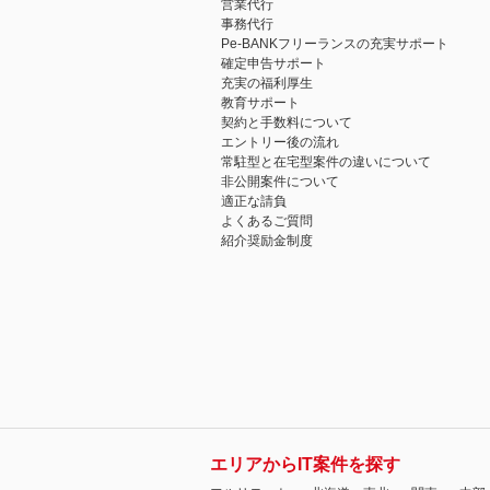
営業代行
事務代行
Pe-BANKフリーランスの充実サポート
確定申告サポート
充実の福利厚生
教育サポート
契約と手数料について
エントリー後の流れ
常駐型と在宅型案件の違いについて
非公開案件について
適正な請負
よくあるご質問
紹介奨励金制度
エリアからIT案件を探す