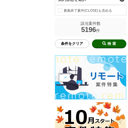
募集終了案件(CLOSE)も含める
該当案件数
5196
件
条件をクリア
検 索