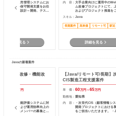
メーカー向け販売管理システムにお
内 容：
大手企業向けに運用中のWe
ける既存機能の保守開発支援をお任
ム改修プロジェクトにて、
せします。基本設計～開発、テスト
およびプロジェクト推進を
までの対応をお願いする予定です。
ただきます。 主な業務 ・利用部門と
C#
スキル：
Java
※フル出社となります※
の要件整理・ヒアリング ・
テムの仕様調査・影響分析 
長期案件
高単価
リモート可
駅近
計書の作成 ・開発工数の算
提案資料作成 ・スケジュー
課題管理 ・関係者との折衝
務 プロジェクト推進支援
詳細を見る
詳細を見る
Javaの新着案件
価システム改修・機能改
【Java/リモート可/長期】
Java】
CIS製造工程支援案件
50
67
60
65
単 価：
万円～
万円
万円～
万円
山口県
勤務地：
愛知県
現在運用中の性能評価システムに対
内 容：
・次世代CIS（顧客情報シ
する機能改善および運用効率向上の
開発プロジェクトにおける
図るための開発メンバーの募集とな
をご担当いただきます。 ・J
す。 現行業務で発生している課
用いた開発業務 ・テスト実