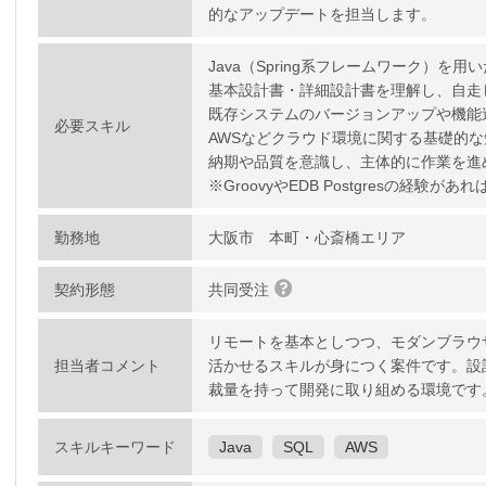
的なアップデートを担当します。
Java（Spring系フレームワーク）を用
基本設計書・詳細設計書を理解し、自走
既存システムのバージョンアップや機能
必要スキル
AWSなどクラウド環境に関する基礎的な
納期や品質を意識し、主体的に作業を進
※GroovyやEDB Postgresの経験
勤務地
大阪市 本町・心斎橋エリア
契約形態
共同受注
リモートを基本としつつ、モダンブラウザ
担当者コメント
活かせるスキルが身につく案件です。設
裁量を持って開発に取り組める環境です
スキルキーワード
Java
SQL
AWS