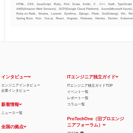
HTML、CSS、JavaScript、Ruby、Perl、Scala、Kotlin、C 、C++、Swift、TypeScript
AWS(Amazon Web Services)、GCP(Google Cloud Platform)、Azure(Microsoft Azure
Ruby on Rails、Sinatra、Laravel、Symfony、Django、Flask、Go(Golang)、Gin、Rev
Spring Boot、Ktor、Vue.js、React、Angular、Firebase、Heroku、Docker、Kubernet
インタビュー
ITエンジニア独立ガイド
エンジニアインタビュー
ITエンジニア独立ガイドTOP
企業インタビュー
イベント一覧
レポート一覧
新着情報
コラム一覧
ニュース一覧
ProTechOne（旧プロエンジ
ニアフォーラム）
全国の拠点