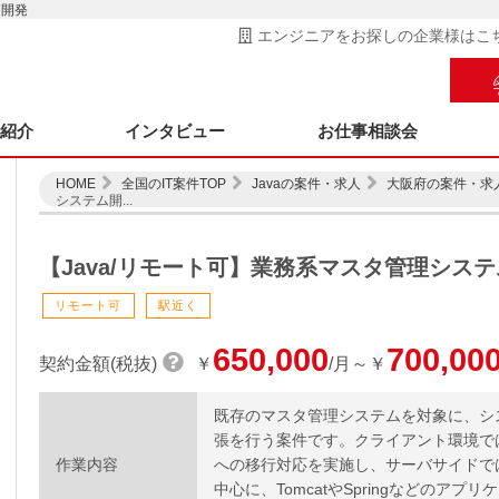
ム開発
エンジニアをお探しの企業様はこ
ス紹介
インタビュー
お仕事相談会
HOME
全国のIT案件TOP
Javaの案件・求人
大阪府の案件・求
システム開...
【Java/リモート可】業務系マスタ管理シス
リモート可
駅近く
650,000
700,00
契約金額(税抜)
￥
/月～￥
既存のマスタ管理システムを対象に、シ
張を行う案件です。クライアント環境では従来のIn
作業内容
への移行対応を実施し、サーバサイドでは
中心に、TomcatやSpringなどのアプリ