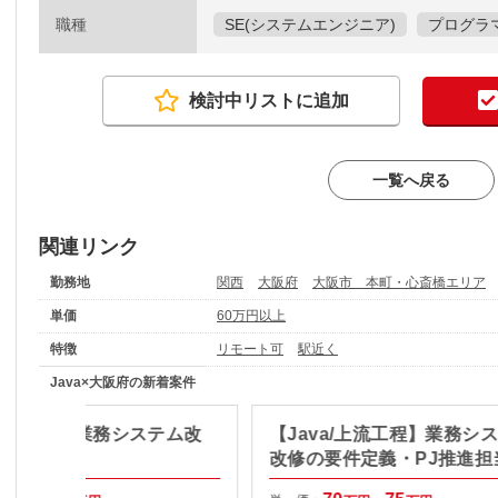
職種
SE(システムエンジニア)
プログラマ
検討中リストに追加
一覧へ戻る
関連リンク
勤務地
関西
大阪府
大阪市 本町・心斎橋エリア
単価
60万円以上
特徴
リモート可
駅近く
Java×大阪府の新着案件
a/Vue.js】業務システム改
【Java/上流工程】業務シ
期案件
改修の要件定義・PJ推進担