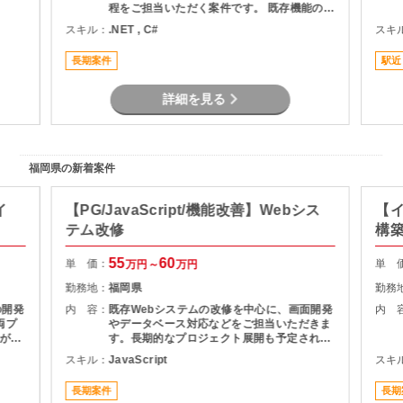
程をご担当いただく案件です。 既存機能の改
修および追加開発を行いながら、チーム体制
スキル：
.NET , C#
スキ
の中で開発業務を進めていただきます。
長期案件
駅近
詳細を見る
福岡県の新着案件
イ
【PG/JavaScript/機能改善】Webシス
【イ
テム改修
構
55
60
単 価：
単 
万円～
万円
勤務地：
福岡県
勤務
の開発
内 容：
既存Webシステムの改修を中心に、画面開発
内 
両プ
やデータベース対応などをご担当いただきま
がで
す。長期的なプロジェクト展開も予定されて
経験
おり、安定して参画いただける環境です。
スキル：
JavaScript
スキ
す。
長期案件
長期