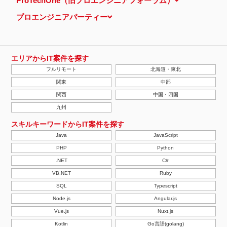
ProTechOne（旧プロエンジニアフォーラム）
プロエンジニアパーティー
エリアからIT案件を探す
フルリモート
北海道・東北
関東
中部
関西
中国・四国
九州
スキルキーワードからIT案件を探す
Java
JavaScript
PHP
Python
.NET
C#
VB.NET
Ruby
SQL
Typescript
Node.js
Angular.js
Vue.js
Nuxt.js
Kotlin
Go言語(golang)