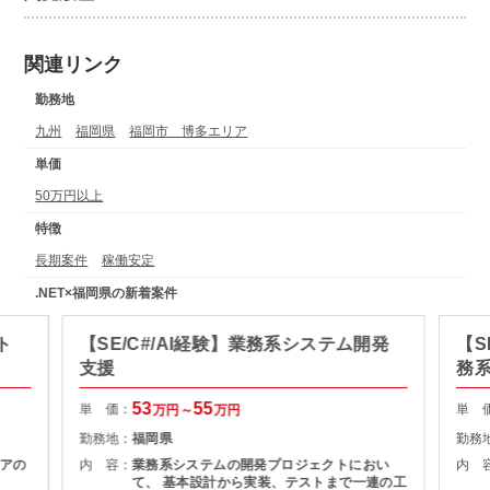
関連リンク
勤務地
九州
福岡県
福岡市 博多エリア
単価
50万円以上
特徴
長期案件
稼働安定
.NET×福岡県の新着案件
ト
【SE/C#/AI経験】業務系システム開発
【S
支援
務
53
55
単 価：
単 
万円～
万円
勤務地：
福岡県
勤務
アの
内 容：
業務系システムの開発プロジェクトにおい
内 
て、 基本設計から実装、テストまで一連の工