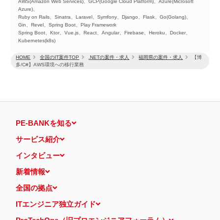
AWS(Amazon Web Services)、GCP(Google Cloud Platform)、Azure(Microsoft
Azure)、
Ruby on Rails、Sinatra、Laravel、Symfony、Django、Flask、Go(Golang)、
Gin、Revel、Spring Boot、Play Framework
Spring Boot、Ktor、Vue.js、React、Angular、Firebase、Heroku、Docker、
Kubernetes(k8s)
HOME
全国のIT案件TOP
.NETの案件・求人
福岡県の案件・求人
【博
多/C#】AWS環境への移行業務
PE-BANKを知る
サービス紹介
インタビュー
新着情報
全国の拠点
ITエンジニア独立ガイド