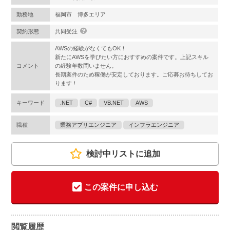
勤務地
福岡市 博多エリア
契約形態
共同受注
AWSの経験がなくてもOK！
新たにAWSを学びたい方におすすめの案件です。上記スキル
コメント
の経験年数問いません。
長期案件のため稼働が安定しております。ご応募お待ちしてお
ります！
キーワード
.NET
C#
VB.NET
AWS
職種
業務アプリエンジニア
インフラエンジニア
検討中リストに追加
この案件に申し込む
閲覧履歴