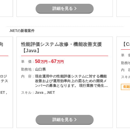
詳細を見る
.NETの新着案件
向
性能評価システム改修・機能改善支援
【C
【Java】
単 
50
67
単 価：
万円～
万円
勤務
勤務地：
山口県
内 
ロジ
内 容：
現在運用中の性能評価システムに対する機能
スキ
、テス
改善および運用効率向上の図るための開発メ
ンバーの募集となります。 現行業務で発生し
長期
ている課題を整理し、機能追加を実現しま
NET ,
スキル：
Java , .NET
す。
詳細を見る