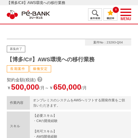
【博多/C#】AWS環境への移行業務
0
案件No：23293-Q04
募集終了
【博多/C#】AWS環境への移行業務
長期案件
稼働安定
契約金額(税抜)
500,000
650,000
￥
/月～￥
/月
オンプレミスのシステムをAWSへリフトする開発作業をご担
作業内容
当いただきます。
【必要スキル】
・C#の開発経験
スキル
【尚可スキル】
・AWS開発経験