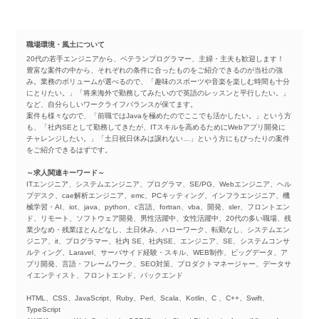
職場環境・風土について
20代の若手エンジニアから、ベテランプログラマー、主婦・主夫も歓迎します！
豊富な案件の中から、それぞれの条件に合ったものをご紹介できるのが当社の強
み。業務のボリュームが選べるので、「趣味のスポーツや音楽を楽しむ時間も十分
にとりたい。」「将来海外で勤務してみたいので英語のレッスンと平行したい。」
など、自分らしいワークライフバランスが保てます。
案件も様々なので、「前職ではJavaを極めたのでここでも活かしたい。」という方
も、「社内SEとして勤務してきたが、ITスキルを高めるためにWebアプリ開発に
チャレンジしたい。」「土日祝日休みは譲れない…」という方にもぴったりの案件
をご紹介できるはずです。
～求人関連キーワード～
ITエンジニア、システムエンジニア、プログラマ、SE/PG、Webエンジニア、ヘル
プデスク、cae解析エンジニア、emc、PCキッティング、インフラエンジニア、機
械学習・AI、iot、java、python、c言語、fortran、vba、開発、sler、フロントエン
ド、リモート、ソフトウェア開発、男性活躍中、女性活躍中、20代の多い職場、残
業少なめ・残業ほとんどなし、土日休み、ハローワーク、転勤なし、システムエン
ジニア、it、プログラマー、社内 SE、社内SE、エンジニア、SE、システムコンサ
ルティング、Laravel、サーバサイド経験・スキル、WEB制作、ビッグデータ、ア
プリ開発、言語・フレームワーク、SEO対策、プロダクトマネージャー、データサ
イエンティスト、フロントエンド、バックエンド
HTML、CSS、JavaScript、Ruby、Perl、Scala、Kotlin、C 、C++、Swift、
TypeScript