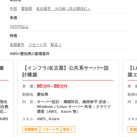
中部
愛知県
名古屋市 その他（非公開含む）
単価
70万円以上
特徴
長期案件
リモート可
駅近く
AWS×愛知県の新着案件
械稼
【インフラ/名古屋】公共系サーバー設
【L
計構築
築
80
80
単 価：
単 
万円～
万円
勤務地：
愛知県
勤務
視化
内 容：
サーバー設計・構築対応、維持保守 必須：
内 
械台数
Windows／Linux サーバー 尚良：クラウド
応
環境（AWS、Azure 等）
フラ
, AWS
スキル：
AWS , Azure
スキ
れかを
ていた
長期案件
リモート可
駅近く
長期