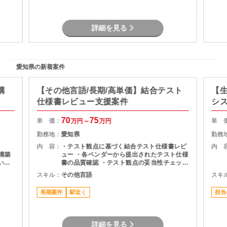
詳細を見る
愛知県の新着案件
構
【その他言語/長期/高単価】結合テスト
【生
仕様書レビュー支援案件
シ
70
75
単 価：
単 
万円～
万円
勤務地：
愛知県
勤務
内 容：
・テスト観点に基づく結合テスト仕様書レビ
内 
～構築
ュー ・各ベンダーから提出されたテスト仕様
いた
書の品質確認 ・テスト観点の妥当性チェック
・指摘事項の整理およびレビュー結果のフィ
スキル：
その他言語
スキ
ードバック ・プロジェクト関係者との調整・
コミュニケーション
長期案件
駅近く
担当
詳細を見る