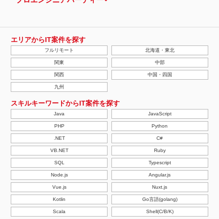
エリアからIT案件を探す
フルリモート
北海道・東北
関東
中部
関西
中国・四国
九州
スキルキーワードからIT案件を探す
Java
JavaScript
PHP
Python
.NET
C#
VB.NET
Ruby
SQL
Typescript
Node.js
Angular.js
Vue.js
Nuxt.js
Kotlin
Go言語(golang)
Scala
Shell(C/B/K)