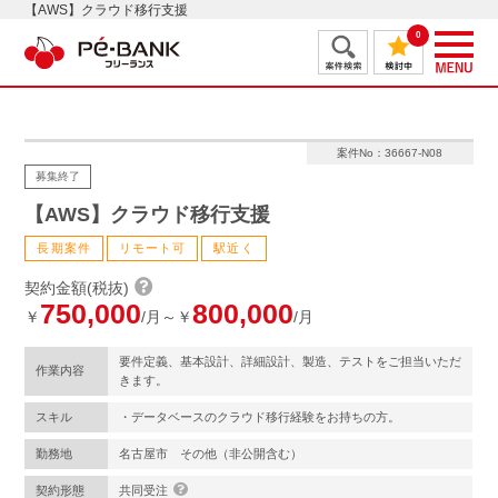
【AWS】クラウド移行支援
0
案件No：36667-N08
募集終了
【AWS】クラウド移行支援
長期案件
リモート可
駅近く
契約金額(税抜)
750,000
800,000
￥
/月～￥
/月
要件定義、基本設計、詳細設計、製造、テストをご担当いただ
作業内容
きます。
スキル
・データベースのクラウド移行経験をお持ちの方。
勤務地
名古屋市 その他（非公開含む）
契約形態
共同受注