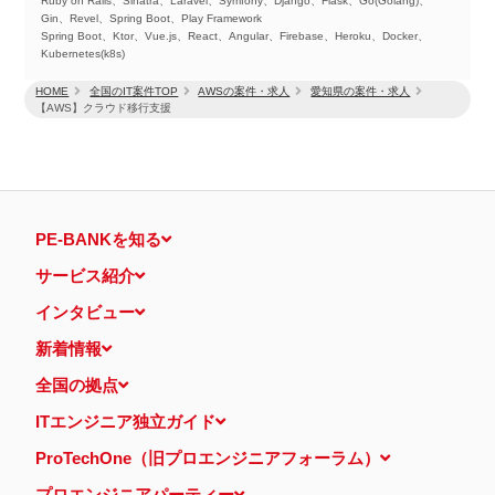
Ruby on Rails、Sinatra、Laravel、Symfony、Django、Flask、Go(Golang)、
Gin、Revel、Spring Boot、Play Framework
Spring Boot、Ktor、Vue.js、React、Angular、Firebase、Heroku、Docker、
Kubernetes(k8s)
HOME
全国のIT案件TOP
AWSの案件・求人
愛知県の案件・求人
【AWS】クラウド移行支援
PE-BANKを知る
サービス紹介
インタビュー
新着情報
全国の拠点
ITエンジニア独立ガイド
ProTechOne（旧プロエンジニアフォーラム）
プロエンジニアパーティー