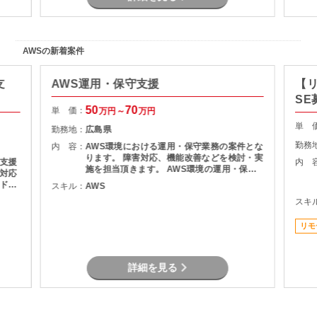
AWSの新着案件
支
AWS運用・保守支援
【
SE
50
70
単 価：
万円～
万円
単 
勤務地：
広島県
勤務
内 容：
AWS環境における運用・保守業務の案件とな
ります。 障害対応、機能改善などを検討・実
支援
内 
施を担当頂きます。 AWS環境の運用・保守
対応
障害調査 マニュアル作成
ドキ
スキル：
AWS
術の検
スキ
件整理
 ・設
リモ
詳細を見る