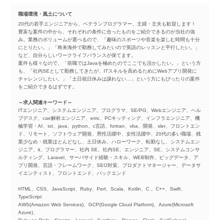
職場環境・風土について
20代の若手エンジニアから、ベテランプログラマー、主婦・主夫も歓迎します！
豊富な案件の中から、それぞれの条件に合ったものをご紹介できるのが当社の強
み。業務のボリュームが選べるので、「趣味のスポーツや音楽を楽しむ時間も十分
にとりたい。」「将来海外で勤務してみたいので英語のレッスンと平行したい。」
など、自分らしいワークライフバランスが保てます。
案件も様々なので、「前職ではJavaを極めたのでここでも活かしたい。」という方
も、「社内SEとして勤務してきたが、ITスキルを高めるためにWebアプリ開発に
チャレンジしたい。」「土日祝日休みは譲れない…」という方にもぴったりの案件
をご紹介できるはずです。
～求人関連キーワード～
ITエンジニア、システムエンジニア、プログラマ、SE/PG、Webエンジニア、ヘル
プデスク、cae解析エンジニア、emc、PCキッティング、インフラエンジニア、機
械学習・AI、iot、java、python、c言語、fortran、vba、開発、sler、フロントエン
ド、リモート、ソフトウェア開発、男性活躍中、女性活躍中、20代の多い職場、残
業少なめ・残業ほとんどなし、土日休み、ハローワーク、転勤なし、システムエン
ジニア、it、プログラマー、社内 SE、社内SE、エンジニア、SE、システムコンサ
ルティング、Laravel、サーバサイド経験・スキル、WEB制作、ビッグデータ、ア
プリ開発、言語・フレームワーク、SEO対策、プロダクトマネージャー、データサ
イエンティスト、フロントエンド、バックエンド
HTML、CSS、JavaScript、Ruby、Perl、Scala、Kotlin、C 、C++、Swift、
TypeScript
AWS(Amazon Web Services)、GCP(Google Cloud Platform)、Azure(Microsoft
Azure)、