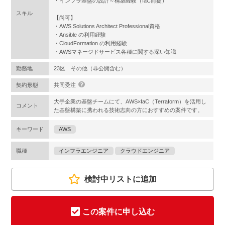
・インフラ基盤の設計～構築経験（IaC前提）
スキル
【尚可】
・AWS Solutions Architect Professional資格
・Ansible の利用経験
・CloudFormation の利用経験
・AWSマネージドサービス各種に関する深い知識
勤務地
23区 その他（非公開含む）
契約形態
共同受注
大手企業の基盤チームにて、AWS×IaC（Terraform）を活用し
コメント
た基盤構築に携われる技術志向の方におすすめの案件です。
キーワード
AWS
職種
インフラエンジニア
クラウドエンジニア
検討中リストに追加
この案件に申し込む