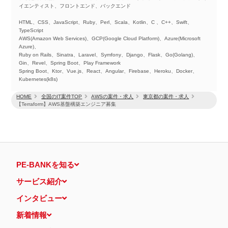
イエンティスト、フロントエンド、バックエンド
HTML、CSS、JavaScript、Ruby、Perl、Scala、Kotlin、C 、C++、Swift、
TypeScript
AWS(Amazon Web Services)、GCP(Google Cloud Platform)、Azure(Microsoft
Azure)、
Ruby on Rails、Sinatra、Laravel、Symfony、Django、Flask、Go(Golang)、
Gin、Revel、Spring Boot、Play Framework
Spring Boot、Ktor、Vue.js、React、Angular、Firebase、Heroku、Docker、
Kubernetes(k8s)
HOME
全国のIT案件TOP
AWSの案件・求人
東京都の案件・求人
【Terraform】AWS基盤構築エンジニア募集
PE-BANKを知る
サービス紹介
インタビュー
新着情報