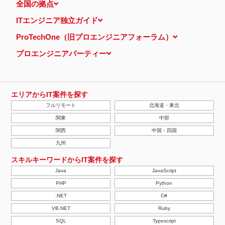
全国の拠点
ITエンジニア独立ガイド
ProTechOne（旧プロエンジニアフォーラム）
プロエンジニアパーティー
エリアからIT案件を探す
フルリモート
北海道・東北
関東
中部
関西
中国・四国
九州
スキルキーワードからIT案件を探す
Java
JavaScript
PHP
Python
.NET
C#
VB.NET
Ruby
SQL
Typescript