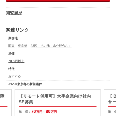
閲覧履歴
関連リンク
勤務地
関東
東京都
23区 その他（非公開含む）
単価
70万円以上
特徴
おすすめ
AWS×東京都の新着案件
・障
【リモート併用可】大手企業向け社内
【I
SE募集
サ
70
80
単 価：
単 
万円～
万円