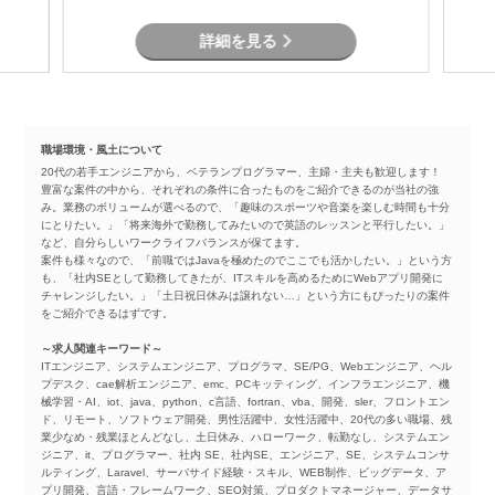
詳細を見る
職場環境・風土について
20代の若手エンジニアから、ベテランプログラマー、主婦・主夫も歓迎します！
豊富な案件の中から、それぞれの条件に合ったものをご紹介できるのが当社の強
み。業務のボリュームが選べるので、「趣味のスポーツや音楽を楽しむ時間も十分
にとりたい。」「将来海外で勤務してみたいので英語のレッスンと平行したい。」
など、自分らしいワークライフバランスが保てます。
案件も様々なので、「前職ではJavaを極めたのでここでも活かしたい。」という方
も、「社内SEとして勤務してきたが、ITスキルを高めるためにWebアプリ開発に
チャレンジしたい。」「土日祝日休みは譲れない…」という方にもぴったりの案件
をご紹介できるはずです。
～求人関連キーワード～
ITエンジニア、システムエンジニア、プログラマ、SE/PG、Webエンジニア、ヘル
プデスク、cae解析エンジニア、emc、PCキッティング、インフラエンジニア、機
械学習・AI、iot、java、python、c言語、fortran、vba、開発、sler、フロントエン
ド、リモート、ソフトウェア開発、男性活躍中、女性活躍中、20代の多い職場、残
業少なめ・残業ほとんどなし、土日休み、ハローワーク、転勤なし、システムエン
ジニア、it、プログラマー、社内 SE、社内SE、エンジニア、SE、システムコンサ
ルティング、Laravel、サーバサイド経験・スキル、WEB制作、ビッグデータ、ア
プリ開発、言語・フレームワーク、SEO対策、プロダクトマネージャー、データサ