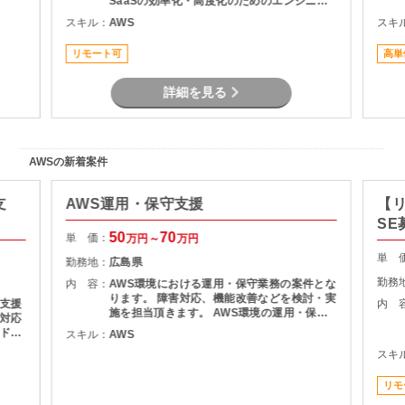
SaaSの効率化・高度化のためのエンジニア
リング ・SaaSのシステム課題・障害に対す
スキル：
AWS
スキ
る対策の計画と実装 ・社内NWやオンプレサ
ーバの運用保守 ・拠点のネットワーク配備担
リモート可
高単
当
詳細を見る
AWSの新着案件
支
AWS運用・保守支援
【
SE
50
70
単 価：
万円～
万円
単 
勤務地：
広島県
勤務
内 容：
AWS環境における運用・保守業務の案件とな
ります。 障害対応、機能改善などを検討・実
支援
内 
施を担当頂きます。 AWS環境の運用・保守
対応
障害調査 マニュアル作成
ドキ
スキル：
AWS
術の検
スキ
件整理
 ・設
リモ