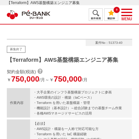
【Terraform】AWS基盤構築エンジニア募集
0
案件No：51373-40
募集終了
【Terraform】AWS基盤構築エンジニア募集
契約金額(税抜)
750,000
750,000
￥
/月～￥
/月
・大手企業のインフラ基盤構築プロジェクトに参画
・AWS環境の設計・構築（IaCベース）
作業内容
・Terraform を用いた基盤構築・管理
・機能設計（基本設計）～総合試験までの基盤チーム作業
・各種AWSマネージドサービスの活用
【必須】
・AWS設計・構築を一人称で対応可能な方
・Terraform を用いた IaC 構築経験