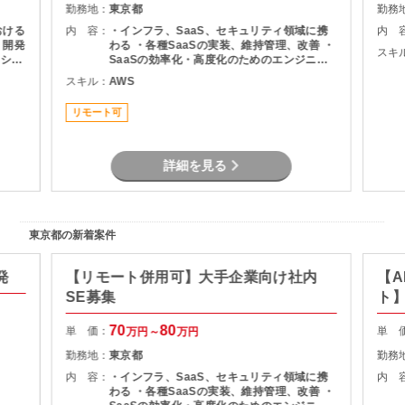
勤務地：
東京都
勤務
おける
内 容：
・インフラ、SaaS、セキュリティ領域に携
内 
発
わる ・各種SaaSの実装、維持管理、改善 ・
スキ
ジショ
SaaSの効率化・高度化のためのエンジニア
や運用
リング ・SaaSのシステム課題・障害に対す
スキル：
AWS
折衝を
る対策の計画と実装 ・社内NWやオンプレサ
 ま
ーバの運用保守 ・拠点のネットワーク配備担
リモート可
運用
当
AP
りマ
詳細を見る
）
東京都の新着案件
発
【リモート併用可】大手企業向け社内
【A
SE募集
ト
70
80
単 価：
単 
万円～
万円
勤務地：
東京都
勤務
内 容：
・インフラ、SaaS、セキュリティ領域に携
内 
わる ・各種SaaSの実装、維持管理、改善 ・