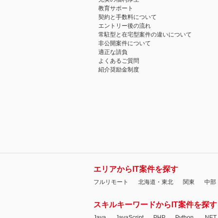
教育サポート
契約と手数料について
エントリー後の流れ
常駐型と在宅型案件の違いについて
非公開案件について
適正な請負
よくあるご質問
紹介奨励金制度
エリアからIT案件を探す
フルリモート
北海道・東北
関東
中部
スキルキーワードからIT案件を探す
Java
JavaScript
PHP
Python
.NET