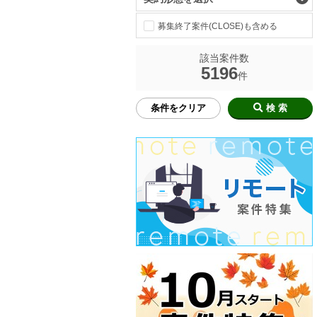
募集終了案件(CLOSE)も含める
該当案件数
5196
件
条件をクリア
検 索