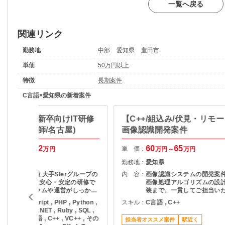
一覧へ戻る
関連リンク
勤務地
中部
愛知県
豊田市
単価
50万円以上
特徴
長期案件
C言語×愛知県の新着案件
験歓迎！】新卒向けIT研修
【C++/組込み/伏見・リモ
務（サブ講師/名古屋)
画像認識開発案件
100
112
60
65
単 価：
万円～
万円
万円～
万円
愛知県
勤務地：
愛知県
＜概要＞ ■ 特徴 大手SIerグループの
内 容：
画像認識システムの開発案
基準に基づいた安心・安定の研修で
画像処理アルゴリズムの設
す。 カリキュラムや運営がしっかり
装まで、一貫してご担当い
した「カチッとした」研修を提供で
す。
ava , JavaScript , PHP , Python ,
スキル：
C言語 , C++
す。 ■サブ講師 ・登壇なし（原
NET , C# , VB.NET , Ruby , SQL ,
則） ・質問対応／教室内フォロー ・
B/VBA , C言語 , C++ , VC++ , その
担当者オススメ案件
駅近く
受講者の理解サポートが中心 ＜当案