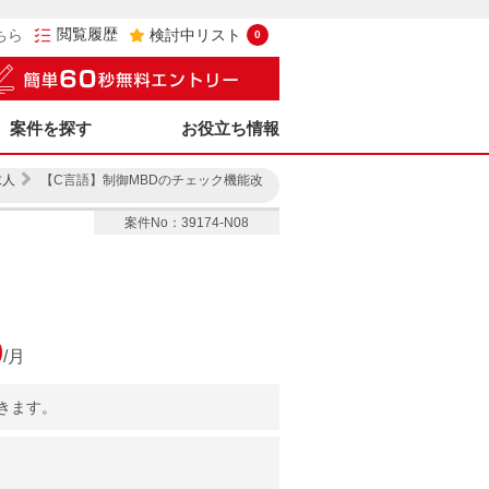
閲覧履歴
ちら
検討中リスト
0
案件を探す
お役立ち情報
求人
【C言語】制御MBDのチェック機能改
案件No：39174-N08
0
/月
きます。