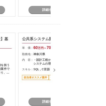
詳細を見る
験】基
公共系システム開発(交代枠)
【C+
ソフト
60
70
単 価：
万円～
万円
単 価：
勤務地：
神奈川県
勤務地：
内 容：
・設計工程から一連の工程を担当 ・
システムの理解能力が必要
携を担う
内 容：
発案件で
スキル：
SQL , C言語
システム
担当者オススメ案件
長期案件
スキル：
C
担当いた
担当者オ
おすすめ
駅近く
詳細を見る