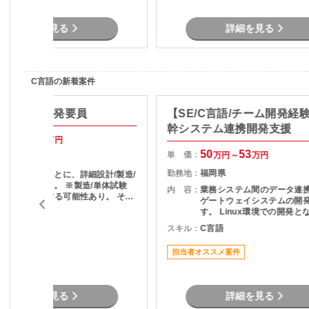
詳細を見る
詳細を見る
C言語の新着案件
パッケージ開発要員
【SE/C言語/チーム開発経
幹システム連携開発支援
65
65
万円～
万円
50
53
単 価：
万円～
万円
東京都
勤務地：
福岡県
基本設計書をもとに、詳細設計/製造/
単体試験を行う。 ※製造/単体試験
内 容：
業務システム間のデータ連
は、AIが実施する可能性あり。 その
ゲートウェイシステムの開
場合、AIに読み込ませる詳細設計書
す。 Linux環境での開発となり、設
C言語
を作成し AIが製造・単体試験したも
計・実装・テストを通じて
スキル：
C言語
のをチェックする作業となる可能性
の安定稼働を支える役割を
あり。 ※IFSパッケージのお作法が
だきます。 長期案件のため、腰を据
あるため、製造については、1W程度
担当者オススメ案件
えて開発に携わりたい方に
の研修を受講となる。
です。
詳細を見る
詳細を見る