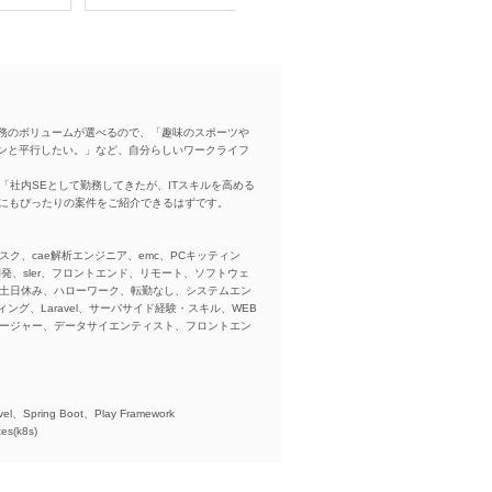
務のボリュームが選べるので、「趣味のスポーツや
ンと平行したい。」など、自分らしいワークライフ
「社内SEとして勤務してきたが、ITスキルを高める
方にもぴったりの案件をご紹介できるはずです。
スク、cae解析エンジニア、emc、PCキッティン
ba、開発、sler、フロントエンド、リモート、ソフトウェ
、土日休み、ハローワーク、転勤なし、システムエン
ング、Laravel、サーバサイド経験・スキル、WEB
ネージャー、データサイエンティスト、フロントエン
)、
el、Spring Boot、Play Framework
es(k8s)