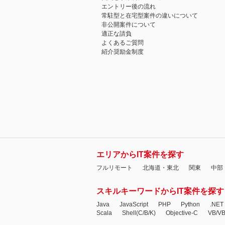
エントリー後の流れ
常駐型と在宅型案件の違いについて
非公開案件について
適正な請負
よくあるご質問
紹介奨励金制度
エリアからIT案件を探す
フルリモート
北海道・東北
関東
中部
スキルキーワードからIT案件を探す
Java
JavaScript
PHP
Python
.NET
Scala
Shell(C/B/K)
Objective-C
VB/V