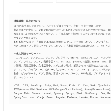
職場環境・風土について
20代の若手エンジニアから、ベテランプログラマー、主婦・主夫も歓迎します！
豊富な案件の中から、それぞれの条件に合ったものをご紹介できるのが当社の強み。業
音楽を楽しむ時間も十分にとりたい。」「将来海外で勤務してみたいので英語のレッス
バランスが保てます。
案件も様々なので、「前職ではJavaを極めたのでここでも活かしたい。」という方も、
ためにWebアプリ開発にチャレンジしたい。」「土日祝日休みは譲れない…」という
～求人関連キーワード～
ITエンジニア、システムエンジニア、プログラマ、SE/PG、Webエンジニア、ヘルプデ
グ、インフラエンジニア、機械学習・AI、iot、java、python、c言語、fortran、v
ア開発、男性活躍中、女性活躍中、20代の多い職場、残業少なめ・残業ほとんどなし
ジニア、it、プログラマー、社内 SE、社内SE、エンジニア、SE、システムコンサルティ
制作、ビッグデータ、アプリ開発、言語・フレームワーク、SEO対策、プロダクトマ
ド、バックエンド
HTML、CSS、JavaScript、Ruby、Perl、Scala、Kotlin、C 、C++、Swift、TypeScript
AWS(Amazon Web Services)、GCP(Google Cloud Platform)、Azure(Microsoft Azure
Ruby on Rails、Sinatra、Laravel、Symfony、Django、Flask、Go(Golang)、Gin、Rev
Spring Boot、Ktor、Vue.js、React、Angular、Firebase、Heroku、Docker、Kubernet