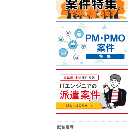
【C⁺⁺・shell・リモート可】自動
【未経
車向け基幹改修案件
講師業
85
90
単 価：
単 価：
万円～
万円
勤務地：
愛知県
勤務地：
内 容：
・自動車メーカー向け基幹業務シス
内 容：
テムの改修・機能追加 ・詳細設計～
結合テスト ・各種調査、設計、改修
作業 ・チーム内でのコミュニケーシ
スキル：
C言語 , C++
スキル：
J
ョン・情報共有 ・就業場所：名古屋
きま
.
駅（直結のビル）、自宅等（リモー
V
担当者オススメ案件
閲覧履歴
元請け直
稼働安定
ト）の併用 ・期間：2026年3月～10