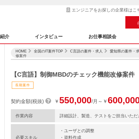
エンジニアをお探しの企業様はこ
ス紹介
インタビュー
お仕事相談会
HOME
全国のIT案件TOP
C言語の案件・求人
愛知県の案件・
修案件
【C言語】制御MBDのチェック機能改修案件
長期案件
550,000
600,00
契約金額(税抜)
￥
/月～￥
作業内容
詳細設計、製造、テストをご担当いただ
・ユーザとの調整
必要スキル
・資料作成