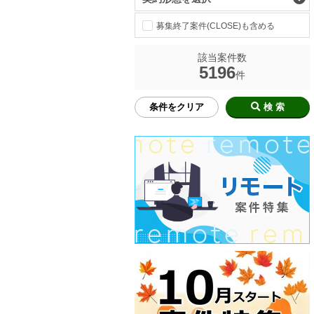
募集終了案件(CLOSE)も含める
該当案件数
5196
件
条件をクリア
検 索