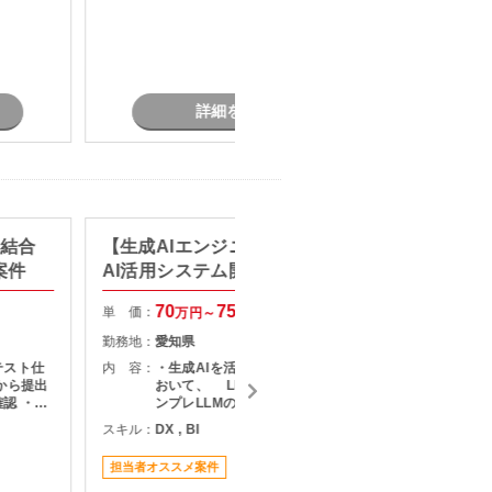
詳細を見る
】結合
【生成AIエンジニア/AWS】生成
【Jav
案件
AI活用システム開発支援
CIS
70
75
単 価：
単 価：
万円～
万円
勤務地：
愛知県
勤務地：
テスト仕
内 容：
・生成AIを活用したシステム開発に
内 容：
から提出
おいて、 LLM・RAG・音声AI・オ
認 ・テ
ンプレLLMの設計・実装・運用 ・既
・指摘事
存システムとのAPI連携
スキル：
DX , BI
スキル：
J
果のフィ
（
関係者と
担当者オススメ案件
長期案件
ン