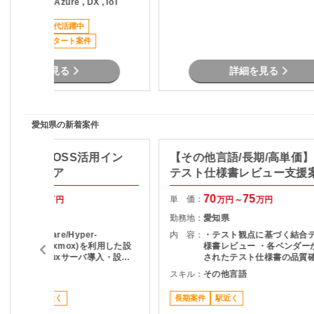
言語 , AWS , Azure , DX , IoT
件の特徴＞ ・新人向けJava研修多
数あり ・年々受講者数が増加してお
ススメ案件
20代活躍中
り、フリーランスの方達にも毎年安
活躍中
定して業務発注 ・弊社からのフォロ
４月スタート案件
ーはもちろん、講師同士でコミュニ
ケーションのとれる環境を整備 ＜業
詳細を見る
詳細を見る
務内容＞ 新入社員向けのIT研修の講
師をご担当いただきます。 ◆主な業
務◆ ・講義（登壇） ・受講生からの
質疑応答、悩み相談 ・顧客対応 ・成
果物レビュー ・朝会・夕会の運営 ・
愛知県の新着案件
日報のフィードバック ・評価レポー
成 など ◆サポート体制◆ 新人
研修期間中は専属でクラスマネージ
ux/仮想化】OSS活用イン
【その他言語/長期/高単価
ャーがついてサポートいたします。
築エンジニア
テスト仕様書レビュー支援
また、講師未経験の方も安心して登
壇できるよう事前の講師トレーニン
75
80
70
75
グもございます。
単 価：
万円～
万円
万円～
万円
愛知県
勤務地：
愛知県
想基盤(VMware/Hyper-
内 容：
・テスト観点に基づく結合
/Nutanix/Proxmox)を利用した設
様書レビュー ・各ベンダー
計～構築～Linuxサーバ導入・設定
されたテスト仕様書の品質確
等を担当していただきます。
スト観点の妥当性チェック 
WS , Azure
スキル：
その他言語
項の整理およびレビュー結
ードバック ・プロジェクト
高単価
駅近く
長期案件
駅近く
の調整・コミュニケーショ