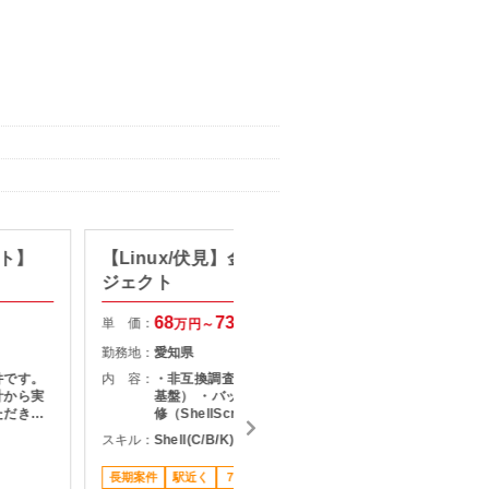
ート】
【Linux/伏見】金融系更改プロ
【C+
ジェクト
発・設
68
73
単 価：
単 価：
万円～
万円
勤務地：
愛知県
勤務地：
件です。
内 容：
・非互換調査、修正（OS／ミドル／
内 容：
計から実
基盤） ・バッチ作成、移行ツール改
ただきま
修（ShellScript） ・基本設計～本番
当
移行支援まで対応いただきます。
スキル：
Shell(C/B/K) , C言語 , COBOL
スキル：
.
長期案件
駅近く
７月スタート案件
担当者オ