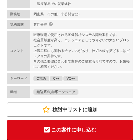
医療業界での就業経験
勤務地
岡山県 その他（非公開含む）
契約形態
共同受注
医療現場で使用される画像解析システム開発案件です。
社会貢献度が高く、エンジニアとしてやりがいの大きいプロジ
ェクトです。
コメント
上流工程にも関わるチャンスがあり、技術の幅を拡げるにはピ
ッタリの案件です。
その他ご要望に合わせて案件のご提案も可能ですので、お気軽
にご相談ください。
キーワード
C言語
C++
VC++
職種
組込系/制御系エンジニア
検討中リストに追加
この案件に申し込む