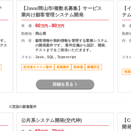
テ
【Java/岡山市/複数名募集】サービス
【イ
業向け顧客管理システム開発
テ
60
80
単 価：
単 
万円～
万円
勤務地：
岡山県
勤務
です。
内 容：
顧客情報や契約情報を管理する業務システム
内 
テス
の開発案件です。 要件定義から設計、開発、
テストまでをご担当いただきます。
スキル：
Java , SQL , Typescript
スキ
担当者オススメ案件
長期案件
高単価
稼働安定
長期
詳細を見る
C言語の新着案件
公共系システム開発(交代枠)
【C
開