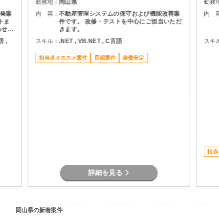
勤務地：
岡山県
勤務
発案
内 容：
不動産管理システムの保守および機能改善案
内 
トま
件です。 改修・テストを中心にご担当いただ
わせて
きます。
語 ,
スキル：
.NET , VB.NET , C言語
スキ
担当者オススメ案件
長期案件
稼働安定
担当
詳細を見る
岡山県の新着案件