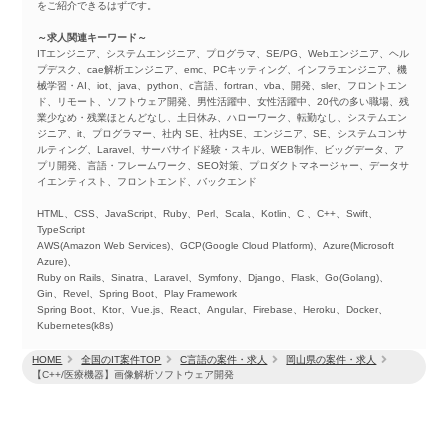
をご紹介できるはずです。
～求人関連キーワード～
ITエンジニア、システムエンジニア、プログラマ、SE/PG、Webエンジニア、ヘル
プデスク、cae解析エンジニア、emc、PCキッティング、インフラエンジニア、機
械学習・AI、iot、java、python、c言語、fortran、vba、開発、sler、フロントエン
ド、リモート、ソフトウェア開発、男性活躍中、女性活躍中、20代の多い職場、残
業少なめ・残業ほとんどなし、土日休み、ハローワーク、転勤なし、システムエン
ジニア、it、プログラマー、社内 SE、社内SE、エンジニア、SE、システムコンサ
ルティング、Laravel、サーバサイド経験・スキル、WEB制作、ビッグデータ、ア
プリ開発、言語・フレームワーク、SEO対策、プロダクトマネージャー、データサ
イエンティスト、フロントエンド、バックエンド
HTML、CSS、JavaScript、Ruby、Perl、Scala、Kotlin、C 、C++、Swift、
TypeScript
AWS(Amazon Web Services)、GCP(Google Cloud Platform)、Azure(Microsoft
Azure)、
Ruby on Rails、Sinatra、Laravel、Symfony、Django、Flask、Go(Golang)、
Gin、Revel、Spring Boot、Play Framework
Spring Boot、Ktor、Vue.js、React、Angular、Firebase、Heroku、Docker、
Kubernetes(k8s)
HOME
全国のIT案件TOP
C言語の案件・求人
岡山県の案件・求人
【C++/医療機器】画像解析ソフトウェア開発