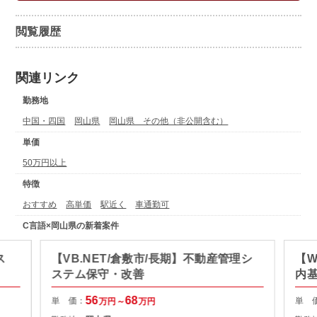
閲覧履歴
関連リンク
勤務地
中国・四国
岡山県
岡山県 その他（非公開含む）
単価
50万円以上
特徴
おすすめ
高単価
駅近く
車通勤可
C言語×岡山県の新着案件
ス
【VB.NET/倉敷市/長期】不動産管理シ
【W
ステム保守・改善
内
56
68
単 価：
単 
万円～
万円