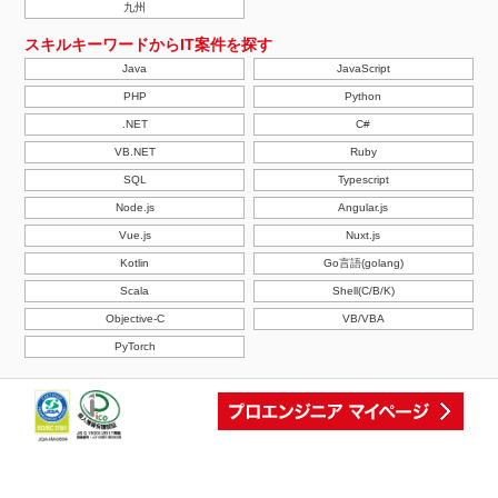
九州
スキルキーワードからIT案件を探す
Java
JavaScript
PHP
Python
.NET
C#
VB.NET
Ruby
SQL
Typescript
Node.js
Angular.js
Vue.js
Nuxt.js
Kotlin
Go言語(golang)
Scala
Shell(C/B/K)
Objective-C
VB/VBA
PyTorch