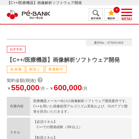
【C++/医療機器】画像解析ソフトウェア開発
0
案件No：47503-H03
おすすめ
【C++/医療機器】画像解析ソフトウェア開発
高単価
駅近く
車通勤可
契約金額(税抜)
550,000
600,000
￥
/月～￥
/月
医療機器メーカー向けの画像解析ソフトウェア開発案件です。
作業内容
C++を用いた画像処理アルゴリズム実装および、GUIアプリ開
発を担当いただきます。
【必須スキル】
C++での開発経験（3年以上）
スキル
【歓迎スキル】