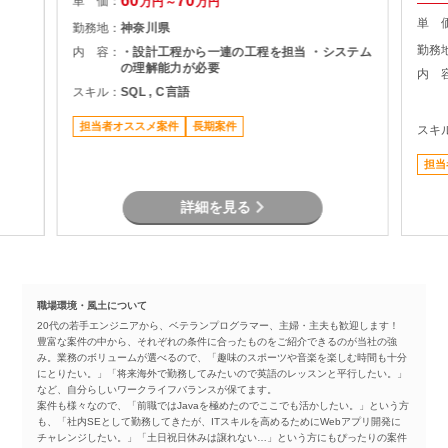
60
70
単 価：
万円～
万円
単 
勤務地：
神奈川県
勤務
内 容：
・設計工程から一連の工程を担当 ・システム
の理解能力が必要
内 
スキル：
SQL , C言語
担当者オススメ案件
長期案件
スキ
担当
詳細を見る
職場環境・風土について
20代の若手エンジニアから、ベテランプログラマー、主婦・主夫も歓迎します！
豊富な案件の中から、それぞれの条件に合ったものをご紹介できるのが当社の強
み。業務のボリュームが選べるので、「趣味のスポーツや音楽を楽しむ時間も十分
にとりたい。」「将来海外で勤務してみたいので英語のレッスンと平行したい。」
など、自分らしいワークライフバランスが保てます。
案件も様々なので、「前職ではJavaを極めたのでここでも活かしたい。」という方
も、「社内SEとして勤務してきたが、ITスキルを高めるためにWebアプリ開発に
チャレンジしたい。」「土日祝日休みは譲れない…」という方にもぴったりの案件