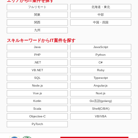
エリアからIT案件を探す
フルリモート
北海道・東北
関東
中部
関西
中国・四国
九州
スキルキーワードからIT案件を探す
Java
JavaScript
PHP
Python
.NET
C#
VB.NET
Ruby
SQL
Typescript
Node.js
Angular.js
Vue.js
Nuxt.js
Kotlin
Go言語(golang)
Scala
Shell(C/B/K)
Objective-C
VB/VBA
PyTorch