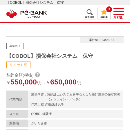
【COBOL】損保会社システム 保守
0
案件No：24560-18
募集終了
【COBOL】損保会社システム 保守
リモート可
契約金額(税抜)
550,000
650,000
￥
/月～￥
/月
業務内容：契約計上システムを中心とした基幹業務の保守開発
作業内容
（オンライン・バッチ）
作業工程:詳細設計以降
スキル
COBOL経験者
勤務地
さいたま市