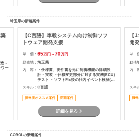
埼玉県の新着案件
構築
【C言語】車載システム向け制御ソフ
【J
トウェア開発支援
開
65
70
単 価：
単 
万円～
万円
勤務地：
埼玉県
勤務
製造～
レワー
内 容：
・仕様書、要件書を元に制御機能の詳細設
内 
計・実装 ・仕様変更部分に対する実機(ECU)
テスト ・ソフトFix後の社内イベント検証(ハ
ード/ソフト)
スキル：
C言語
スキ
担当者オススメ案件
長期案件
担当
詳細を見る
COBOLの新着案件