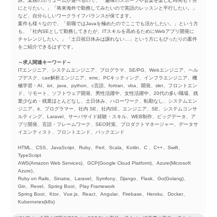
み。業務のボリュームが選べるので、「趣味のスポーツや音楽を楽しむ時間も十分
にとりたい。」「将来海外で勤務してみたいので英語のレッスンと平行したい。」
など、自分らしいワークライフバランスが保てます。
案件も様々なので、「前職ではJavaを極めたのでここでも活かしたい。」という方
も、「社内SEとして勤務してきたが、ITスキルを高めるためにWebアプリ開発に
チャレンジしたい。」「土日祝日休みは譲れない…」という方にもぴったりの案件
をご紹介できるはずです。
～求人関連キーワード～
ITエンジニア、システムエンジニア、プログラマ、SE/PG、Webエンジニア、ヘル
プデスク、cae解析エンジニア、emc、PCキッティング、インフラエンジニア、機
械学習・AI、iot、java、python、c言語、fortran、vba、開発、sler、フロントエン
ド、リモート、ソフトウェア開発、男性活躍中、女性活躍中、20代の多い職場、残
業少なめ・残業ほとんどなし、土日休み、ハローワーク、転勤なし、システムエン
ジニア、it、プログラマー、社内 SE、社内SE、エンジニア、SE、システムコンサ
ルティング、Laravel、サーバサイド経験・スキル、WEB制作、ビッグデータ、ア
プリ開発、言語・フレームワーク、SEO対策、プロダクトマネージャー、データサ
イエンティスト、フロントエンド、バックエンド
HTML、CSS、JavaScript、Ruby、Perl、Scala、Kotlin、C 、C++、Swift、
TypeScript
AWS(Amazon Web Services)、GCP(Google Cloud Platform)、Azure(Microsoft
Azure)、
Ruby on Rails、Sinatra、Laravel、Symfony、Django、Flask、Go(Golang)、
Gin、Revel、Spring Boot、Play Framework
Spring Boot、Ktor、Vue.js、React、Angular、Firebase、Heroku、Docker、
Kubernetes(k8s)