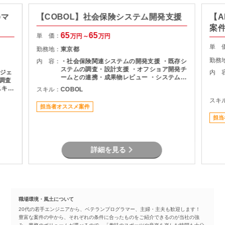
のマ
【COBOL】社会保険システム開発支援
【A
案
65
65
単 価：
万円～
万円
単 
勤務地：
東京都
勤務
内 容：
・社会保険関連システムの開発支援 ・既存シ
ステムの調査・設計支援 ・オフショア開発チ
ジェ
内 
ームとの連携・成果物レビュー ・システム改
修に伴う要件確認および開発支援 ・各種テス
スキル
スキル：
COBOL
ト・検証対応 ・チーム内外とのコミュニケー
スキ
ションおよび調整業務
識は
担当者オススメ案件
担当
詳細を見る
職場環境・風土について
20代の若手エンジニアから、ベテランプログラマー、主婦・主夫も歓迎します！
豊富な案件の中から、それぞれの条件に合ったものをご紹介できるのが当社の強