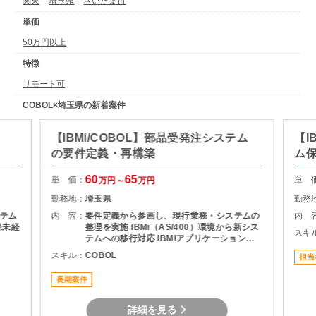
関東
埼玉県
さいたま市
単価
50万円以上
特徴
リモート可
COBOL×埼玉県の新着案件
・
【IBMi/COBOL】部品受発注システム
【I
の要件定義・再構築
ム
60
65
単 価：
単 
万円～
万円
勤務地：
埼玉県
勤務
テム
内 容：
要件定義から参画し、現行業務・システムの
内 
保未経
整理を実施 IBMi（AS/400）環境から新シス
スキ
テムへの移行対応 IBMiアプリケーションの
完全廃止対応 一部IBMiアプリのロジック見
スキル：
COBOL
担当
直し・改修
長期案件
詳細を見る