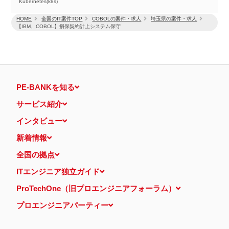
Kubernetes(k8s)
HOME
全国のIT案件TOP
COBOLの案件・求人
埼玉県の案件・求人
【IBM、COBOL】損保契約計上システム保守
PE-BANKを知る
サービス紹介
インタビュー
新着情報
全国の拠点
ITエンジニア独立ガイド
ProTechOne（旧プロエンジニアフォーラム）
プロエンジニアパーティー