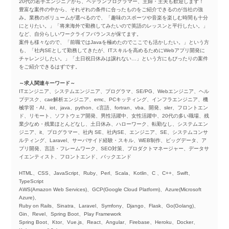
20代の若手エンジニアから、ベテランプログラマー、主婦・主夫も歓迎します！
豊富な案件の中から、それぞれの条件に合ったものをご紹介できるのが当社の強
み。業務のボリュームが選べるので、「趣味のスポーツや音楽を楽しむ時間も十分
にとりたい。」「将来海外で勤務してみたいので英語のレッスンと平行したい。」
など、自分らしいワークライフバランスが保てます。
案件も様々なので、「前職ではJavaを極めたのでここでも活かしたい。」という方
も、「社内SEとして勤務してきたが、ITスキルを高めるためにWebアプリ開発に
チャレンジしたい。」「土日祝日休みは譲れない…」という方にもぴったりの案件
をご紹介できるはずです。
～求人関連キーワード～
ITエンジニア、システムエンジニア、プログラマ、SE/PG、Webエンジニア、ヘル
プデスク、cae解析エンジニア、emc、PCキッティング、インフラエンジニア、機
械学習・AI、iot、java、python、c言語、fortran、vba、開発、sler、フロントエン
ド、リモート、ソフトウェア開発、男性活躍中、女性活躍中、20代の多い職場、残
業少なめ・残業ほとんどなし、土日休み、ハローワーク、転勤なし、システムエン
ジニア、it、プログラマー、社内 SE、社内SE、エンジニア、SE、システムコンサ
ルティング、Laravel、サーバサイド経験・スキル、WEB制作、ビッグデータ、ア
プリ開発、言語・フレームワーク、SEO対策、プロダクトマネージャー、データサ
イエンティスト、フロントエンド、バックエンド
HTML、CSS、JavaScript、Ruby、Perl、Scala、Kotlin、C 、C++、Swift、
TypeScript
AWS(Amazon Web Services)、GCP(Google Cloud Platform)、Azure(Microsoft
Azure)、
Ruby on Rails、Sinatra、Laravel、Symfony、Django、Flask、Go(Golang)、
Gin、Revel、Spring Boot、Play Framework
Spring Boot、Ktor、Vue.js、React、Angular、Firebase、Heroku、Docker、