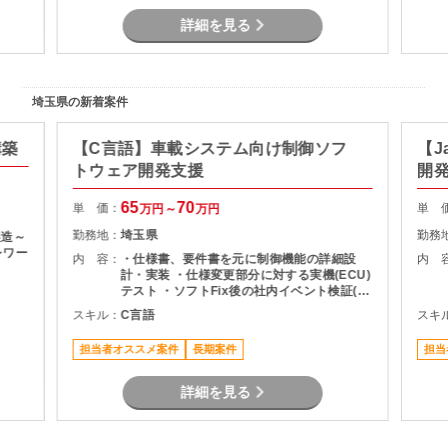
詳細を見る
埼玉県の新着案件
構築
【C言語】車載システム向け制御ソフ
【J
トウェア開発支援
開
65
70
単 価：
単 
万円～
万円
勤務地：
埼玉県
勤務
製造～
レワー
内 容：
・仕様書、要件書を元に制御機能の詳細設
内 
計・実装 ・仕様変更部分に対する実機(ECU)
テスト ・ソフトFix後の社内イベント検証(ハ
ード/ソフト)
スキル：
C言語
スキ
担当者オススメ案件
長期案件
担当
詳細を見る