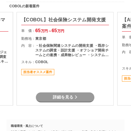
COBOLの新着案件
のマ
【COBOL】社会保険システム開発支援
【A
案
65
65
単 価：
万円～
万円
単 
勤務地：
東京都
勤務
内 容：
・社会保険関連システムの開発支援 ・既存シ
ステムの調査・設計支援 ・オフショア開発チ
ジェ
内 
ームとの連携・成果物レビュー ・システム改
修に伴う要件確認および開発支援 ・各種テス
スキル
スキル：
COBOL
ト・検証対応 ・チーム内外とのコミュニケー
スキ
ションおよび調整業務
識は
担当者オススメ案件
担当
詳細を見る
職場環境・風土について