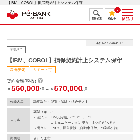
【IBM、COBOL】損保契約計上システム保守
0
案件No：34635-18
募集終了
【IBM、COBOL】損保契約計上システム保守
稼働安定
リモート可
契約金額(税抜)
560,000
570,000
￥
/月～￥
/月
作業内容
詳細設計・製造・試験・結合テスト
要望スキル：
＜必須＞ IBM汎用機、COBOL、JCL
スキル
コミュニケーション能力、主体性がある方
＜尚良＞ EASY、損害保険（自動車保険）の業務知識
勤務地
さいたま市