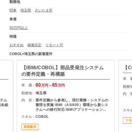
勤務地
関東
埼玉県
さいたま市
単価
50万円以上
特徴
おすすめ
稼働安定
リモート可
COBOL×埼玉県の新着案件
・
【IBMi/COBOL】部品受発注システム
【C
の要件定義・再構築
単 
60
65
単 価：
万円～
万円
勤務
勤務地：
埼玉県
内 
テム
内 容：
要件定義から参画し、現行業務・システムの
保未経
整理を実施 IBMi（AS/400）環境から新シス
テムへの移行対応 IBMiアプリケーションの
スキ
完全廃止対応 一部IBMiアプリのロジック見
スキル：
COBOL
直し・改修
リモ
長期案件