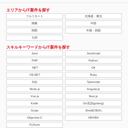
エリアからIT案件を探す
フルリモート
北海道・東北
関東
中部
関西
中国・四国
九州
スキルキーワードからIT案件を探す
Java
JavaScript
PHP
Python
.NET
C#
VB.NET
Ruby
SQL
Typescript
Node.js
Angular.js
Vue.js
Nuxt.js
Kotlin
Go言語(golang)
Scala
Shell(C/B/K)
Objective-C
VB/VBA
PyTorch