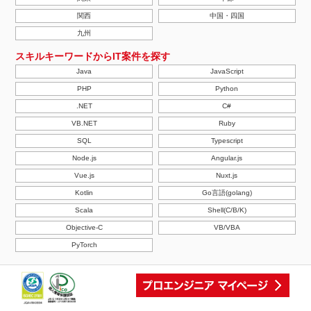
関西
中国・四国
九州
スキルキーワードからIT案件を探す
Java
JavaScript
PHP
Python
.NET
C#
VB.NET
Ruby
SQL
Typescript
Node.js
Angular.js
Vue.js
Nuxt.js
Kotlin
Go言語(golang)
Scala
Shell(C/B/K)
Objective-C
VB/VBA
PyTorch