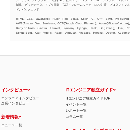
ジニア、it、プログラマー、社内 SE、社内SE、エンジニア、SE、システムコンサルティ
制作、ビッグデータ、アプリ開発、言語・フレームワーク、SEO対策、プロダクトマ
ド、バックエンド
HTML、CSS、JavaScript、Ruby、Perl、Scala、Kotlin、C 、C++、Swift、TypeScript
AWS(Amazon Web Services)、GCP(Google Cloud Platform)、Azure(Microsoft Azure
Ruby on Rails、Sinatra、Laravel、Symfony、Django、Flask、Go(Golang)、Gin、Rev
Spring Boot、Ktor、Vue.js、React、Angular、Firebase、Heroku、Docker、Kubernet
インタビュー
ITエンジニア独立ガイド
エンジニアインタビュー
ITエンジニア独立ガイドTOP
企業インタビュー
イベント一覧
レポート一覧
新着情報
コラム一覧
ニュース一覧