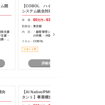
テム開
【COBOL ハイブリット勤務】
【PM
システム統合対応
PMO業
60
63
単 価：
単 価：
万円～
万円
勤務地：
東京都
勤務地：
開発支援
内 容：
・顧客管理システムの詳細設計以降
内 容：
支援 ・
の作業 ・内部設計～テスト
連携・成
スキル：
COBOL
修に伴う
スキル：
J
各種テス
リモート可
とのコミ
リモート
業務
詳細を見る
業向
【AI Native/PMO/戦略コンサル
【web
タント】事業構造改革コンサル
ト】生
ション