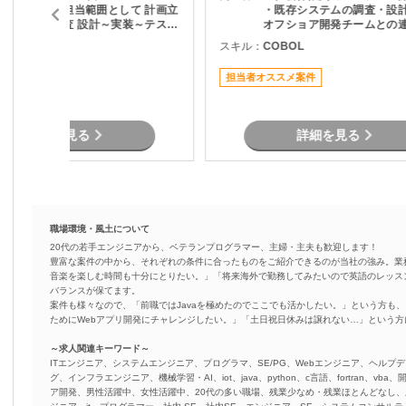
ロジェクト 担当範囲として 計画立
・既存システムの調査・設計
案 検討及び調査 設計～実装～テスト
オフショア開発チームとの
と幅広く担当頂くスキルを求められ
果物レビュー ・システム改
COBOL
スキル：
COBOL
ます。 業務側の別部門と連携と
要件確認および開発支援 ・
取りながら推進するため、業務的な
ト・検証対応 ・チーム内外
担当者オススメ案件
知識は不問です。
ュニケーションおよび調整
詳細を見る
詳細を見る
職場環境・風土について
20代の若手エンジニアから、ベテランプログラマー、主婦・主夫も歓迎します！
豊富な案件の中から、それぞれの条件に合ったものをご紹介できるのが当社の強み。業
音楽を楽しむ時間も十分にとりたい。」「将来海外で勤務してみたいので英語のレッス
バランスが保てます。
案件も様々なので、「前職ではJavaを極めたのでここでも活かしたい。」という方も、
ためにWebアプリ開発にチャレンジしたい。」「土日祝日休みは譲れない…」という
～求人関連キーワード～
ITエンジニア、システムエンジニア、プログラマ、SE/PG、Webエンジニア、ヘルプデ
グ、インフラエンジニア、機械学習・AI、iot、java、python、c言語、fortran、v
ア開発、男性活躍中、女性活躍中、20代の多い職場、残業少なめ・残業ほとんどなし