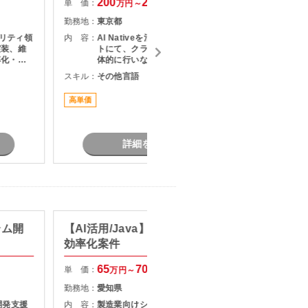
200
250
単 価：
単 価：
万円～
万円
勤務地：
東京都
勤務地：
ュリティ領
内 容：
AI Nativeを活用した改革プロジェク
内 容：
実装、維
トにて、クライアントとの折衝を主
率化・高
体的に行いながら、社内外の関係者
グ ・
をリードし、論点設計・課題構造化
スキル：
その他言語
スキル：
P
害に対する
を通じてタスクや意思決定を推進い
Wやオン
ただくPMO／戦略コンサルタントポ
高単価
最新技術
点のネッ
ジションです。
詳細を見る
テム開
【AI活用/Java】製造業システム
【PG/
効率化案件
システ
65
70
単 価：
単 価：
万円～
万円
勤務地：
愛知県
勤務地：
開発支援
内 容：
製造業向けシステムにおいて、 AI技
内 容：