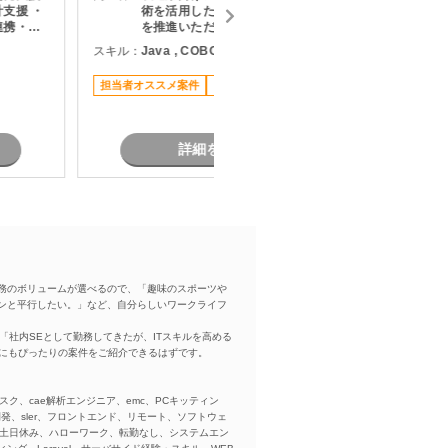
支援 ・
術を活用した業務効率化・工数削減
連携・成
を推進いただきます。
修に伴う
スキル：
Java , COBOL , その他言語
スキル：
各種テス
とのコミ
担当者オススメ案件
リモート可
長期案件
業務
詳細を見る
務のボリュームが選べるので、「趣味のスポーツや
ンと平行したい。」など、自分らしいワークライフ
「社内SEとして勤務してきたが、ITスキルを高める
方にもぴったりの案件をご紹介できるはずです。
スク、cae解析エンジニア、emc、PCキッティン
ba、開発、sler、フロントエンド、リモート、ソフトウェ
、土日休み、ハローワーク、転勤なし、システムエン