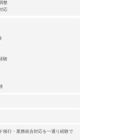
調整
対応
験
経験
験
ド移行・業務統合対応を一通り経験で