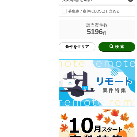
募集終了案件(CLOSE)も含める
該当案件数
5196
件
条件をクリア
検 索