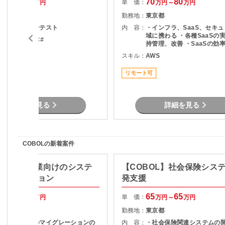
70
75
70
80
単 価：
万円～
万円
万円～
万円
東京都
勤務地：
東京都
基本設計～総合テスト
内 容：
・インフラ、SaaS、セキ
域に携わる ・各種SaaSの
ava , .NET , C#
持管理、改善 ・SaaSの効
度化のためのエンジニアリン
スキル：
AWS
リモート可
SaaSのシステム課題・障
対策の計画と実装 ・社内N
リモート可
プレサーバの運用保守 ・拠
トワーク配備担当
詳細を見る
詳細を見る
COBOLの新着案件
BOL】製造業向けのシステ
【COBOL】社会保険シス
イグレーション
発支援
50
70
65
65
単 価：
万円～
万円
万円～
万円
静岡県
勤務地：
東京都
基幹システムのマイグレーションの
内 容：
・社会保険関連システムの