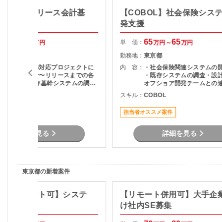
BOL/豊洲】リース会計基
【COBOL】社会保険シス
の開発支援
発支援
60
60
65
65
単 価：
万円～
万円
万円～
万円
東京都
勤務地：
東京都
リース会計基準対応プロジェクトに
内 容：
・社会保険関連システムの
おける詳細設計〜リリースまでの各
・既存システムの調査・設計
工程を担当 既存基幹システムの調
オフショア開発チームとの
査・影響範囲確認 COBOL（AABR
果物レビュー ・システム改
COBOL
スキル：
COBOL
ツール使用）を用いた改修・機能追
要件確認および開発支援 ・
加 JCL の修正・作成 必要ドキュメ
ト・検証対応 ・チーム内外
ート案件
担当者オススメ案件
ントの作成（詳細設計書・テスト仕
ュニケーションおよび調整
様書 等） 単体・結合テスト、移行対
応 チームとのコミュニケーションお
詳細を見る
詳細を見る
よび進捗共有
東京都の新着案件
Java/リモート可】システ
【リモート併用可】大手企
け社内SE募集