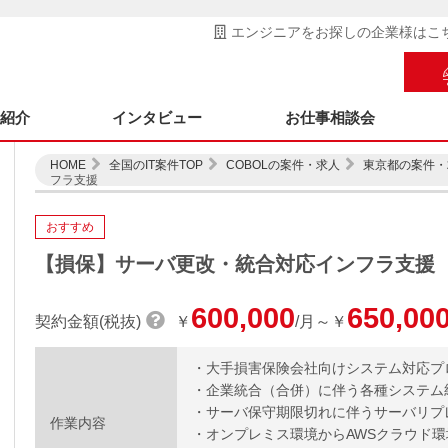
エンジニアをお探しの企業様はこ
ス紹介
インタビュー
お仕事相談会
HOME
全国のIT案件TOP
COBOLの案件・求人
東京都の案件・
フラ支援
おすすめ
【損保】サーバ更改・統合対応インフラ支援
600,000
650,00
契約金額(税抜)
￥
/月～￥
・大手損害保険会社向けシステム対応プ
・企業統合（合併）に伴う各種システム
・サーバ保守期限切れに伴うサーバリプ
作業内容
・オンプレミス環境からAWSクラウド環境