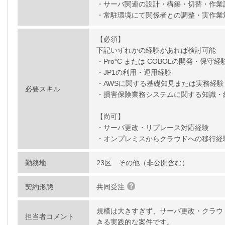
・サーバ関連の設計・構築・切替・作業
・常駐環境にて関係者との調整・実作業
【必須】
下記いずれかの経験があれば検討可能
・Pro*C または COBOLの開発・保守経
・JP1の利用・運用経験
・AWSに関する基礎知見または実務経験
必要スキル
・損害保険業務システムに関する知識・
【尚可】
・サーバ更改・リプレース対応経験
・オンプレミスからクラウドへの移行経
勤務地
23区 その他（非公開含む）
契約形態
共同受注
規模は大きすぎず、サーバ更改・クラウ
担当者コメント
きる実践的な案件です。