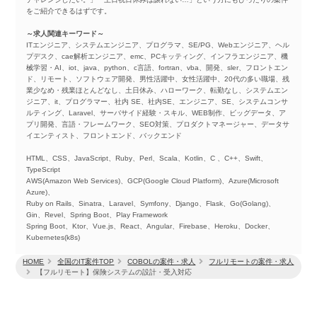
をご紹介できるはずです。
～求人関連キーワード～
ITエンジニア、システムエンジニア、プログラマ、SE/PG、Webエンジニア、ヘル
プデスク、cae解析エンジニア、emc、PCキッティング、インフラエンジニア、機
械学習・AI、iot、java、python、c言語、fortran、vba、開発、sler、フロントエン
ド、リモート、ソフトウェア開発、男性活躍中、女性活躍中、20代の多い職場、残
業少なめ・残業ほとんどなし、土日休み、ハローワーク、転勤なし、システムエン
ジニア、it、プログラマー、社内 SE、社内SE、エンジニア、SE、システムコンサ
ルティング、Laravel、サーバサイド経験・スキル、WEB制作、ビッグデータ、ア
プリ開発、言語・フレームワーク、SEO対策、プロダクトマネージャー、データサ
イエンティスト、フロントエンド、バックエンド
HTML、CSS、JavaScript、Ruby、Perl、Scala、Kotlin、C 、C++、Swift、
TypeScript
AWS(Amazon Web Services)、GCP(Google Cloud Platform)、Azure(Microsoft
Azure)、
Ruby on Rails、Sinatra、Laravel、Symfony、Django、Flask、Go(Golang)、
Gin、Revel、Spring Boot、Play Framework
Spring Boot、Ktor、Vue.js、React、Angular、Firebase、Heroku、Docker、
Kubernetes(k8s)
HOME
全国のIT案件TOP
COBOLの案件・求人
フルリモートの案件・求人
【フルリモート】保険システムの設計・受入対応