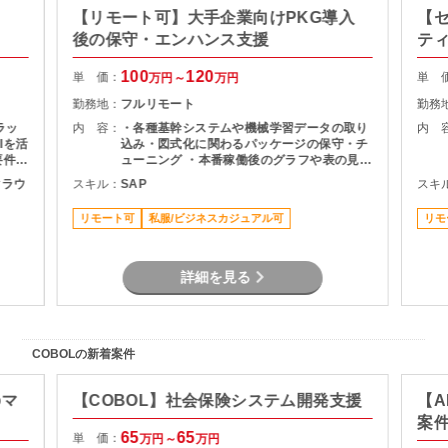
【リモート可】大手企業向けPKG導入
【
ま
後の保守・エンハンス支援
テ
くは
100
120
ます
単 価：
単 
万円～
万円
しくは
勤務地：
フルリモート
勤務
事の
Kより
ラッ
内 容：
・各種基幹システムや機械学習データの取り
内 
日、金
Iを活
込み・図式化に関わるパッケージの保守・チ
要件に
ューニング ・本番稼働後のグラフや表の見栄
要件
 ・
え変更、微修正対応 ・メンバーへの知見・技
ククラウ
スキル：
SAP
スキ
通し
取りま
術習熟のサポート
たな
よる検
リモート可
私服/ビジネスカジュアル可
リモ
断りさ
uctor-
詳細を見る
COBOLの新着案件
のマ
【COBOL】社会保険システム開発支援
【A
案
65
65
単 価：
万円～
万円