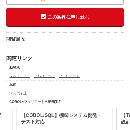
この案件に申し込む
閲覧履歴
関連リンク
勤務地
フルリモート
フルリモート
フルリモート
単価
60万円以上
COBOL×フルリモートの新着案件
座
【COBOL/SQL】棚卸システム開発・
【T
テスト対応
設