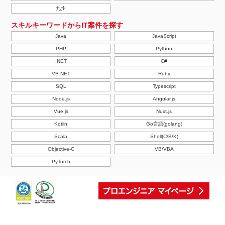
九州
スキルキーワードからIT案件を探す
Java
JavaScript
PHP
Python
.NET
C#
VB.NET
Ruby
SQL
Typescript
Node.js
Angular.js
Vue.js
Nuxt.js
Kotlin
Go言語(golang)
Scala
Shell(C/B/K)
Objective-C
VB/VBA
PyTorch