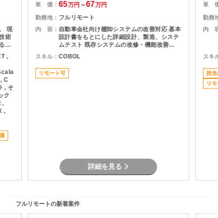
65
67
単 価：
単 
万円～
万円
勤務地：
フルリモート
勤務
。 現
内 容：
自動車会社向け棚卸システムの改善対応 基本
内 
技術
設計書をもとにした詳細設計、製造、システ
る企
ムテスト 既存システムの改修・機能改善
する４
SQL／PLSQLを用いたデータ処理対応 参画
T ,
スキル：
COBOL
スキ
める
初期（約1週間）は出社、その後はテレワー
ニア
ク併用
Scala
リモート可
担当
活躍
, C
仕事
リモ
 , そ
リック
、未
 ,
られ
 ,
ての
が実
安心
価
今回
す。
す。
なり
詳細を見る
0 –
整可
0のう
フルリモートの新着案件
週目
時間（こ