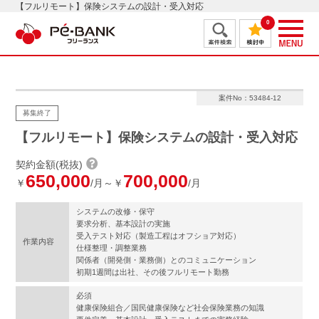
【フルリモート】保険システムの設計・受入対応
0
案件No：53484-12
募集終了
【フルリモート】保険システムの設計・受入対応
契約金額(税抜)
650,000
700,000
￥
/月～￥
/月
システムの改修・保守
要求分析、基本設計の実施
受入テスト対応（製造工程はオフショア対応）
作業内容
仕様整理・調整業務
関係者（開発側・業務側）とのコミュニケーション
初期1週間は出社、その後フルリモート勤務
必須
健康保険組合／国民健康保険など社会保険業務の知識