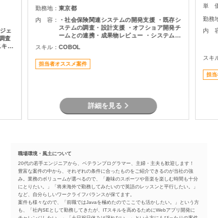
単 
勤務地：
東京都
勤務
内 容：
・社会保険関連システムの開発支援 ・既存シ
ステムの調査・設計支援 ・オフショア開発チ
ジェ
内 
ームとの連携・成果物レビュー ・システム改
修に伴う要件確認および開発支援 ・各種テス
スキル
スキル：
COBOL
ト・検証対応 ・チーム内外とのコミュニケー
スキ
ションおよび調整業務
識は
担当者オススメ案件
担当
詳細を見る
職場環境・風土について
20代の若手エンジニアから、ベテランプログラマー、主婦・主夫も歓迎します！
豊富な案件の中から、それぞれの条件に合ったものをご紹介できるのが当社の強
み。業務のボリュームが選べるので、「趣味のスポーツや音楽を楽しむ時間も十分
にとりたい。」「将来海外で勤務してみたいので英語のレッスンと平行したい。」
など、自分らしいワークライフバランスが保てます。
案件も様々なので、「前職ではJavaを極めたのでここでも活かしたい。」という方
も、「社内SEとして勤務してきたが、ITスキルを高めるためにWebアプリ開発に
チャレンジしたい。」「土日祝日休みは譲れない…」という方にもぴったりの案件