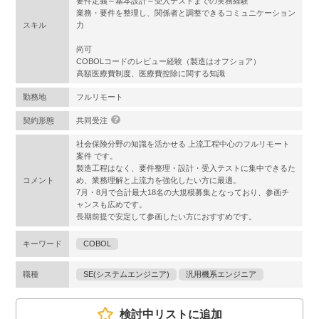
要件定義～基本設計～受入テストまでの実務経験
業務・要件を整理し、関係者と調整できるコミュニケーション
スキル
力
尚可
COBOLコードのレビュー経験（製造はオフショア）
高額医療費制度、医療費控除に関する知識
勤務地
フルリモート
契約形態
共同受注
社会保険分野の知識を活かせる 上流工程中心のフルリモート
案件 です。
製造工程はなく、要件整理・設計・受入テストに集中できるた
コメント
め、業務理解と上流力を強化したい方に最適。
7月・8月で合計最大18名の大規模募集となっており、参画チ
ャンスも広めです。
長期前提で安定して参画したい方におすすめです。
キーワード
COBOL
職種
SE(システムエンジニア)
汎用機系エンジニア
検討中リストに追加